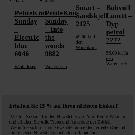
Smart –
Babyull
PetiteKnit
PetiteKnit
Sandskjell
Lanett –
Sunday
Sunday
2125
Dyp
–
– Into
petrol
Electric
the
49,00
kr.
In
7272
den
blue
woods
Warenkorb
6046
9882
56,00
kr.
In
den
Warenkorb
Weiterlesen
Weiterlesen
Erhalten Sie 15 % auf Ihren nächsten Einkauf
Melden Sie sich für den Newsletter von Yarn Every Wear an
und erhalten Sie tolle Tipps und Angebote per E-Mail.
Wenn Sie sich für den Newsletter anmelden, erhalten Sie mit
Ihrem ersten Newsletter auch einen Rabattcode.