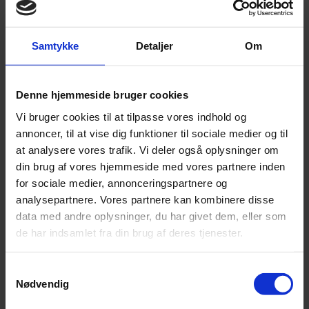
Alpaca 1
Alpaca 2
Alpaca 3
Alplakka Silke
Samtykke
Detaljer
Om
Alpakka Ull
Alva
Betty
Bouclé
Denne hjemmeside bruger cookies
Eco Baby
Eco Soft
Vi bruger cookies til at tilpasse vores indhold og
midnatssol
annoncer, til at vise dig funktioner til sociale medier og til
Snefnug
at analysere vores trafik. Vi deler også oplysninger om
Nachhaltiges Garn
din brug af vores hjemmeside med vores partnere inden
for sociale medier, annonceringspartnere og
Nachhaltiges Garn
Blend Bamboo
analysepartnere. Vores partnere kan kombinere disse
Bamboo Wool
data med andre oplysninger, du har givet dem, eller som
Bommix bamboo
de har indsamlet fra din brug af deres tjenester.
Luna
Midnatssol
Nova Vita 4
Samtykkevalg
Tencel Bamboo Fine
Nødvendig
Trio
Tweed Recycled