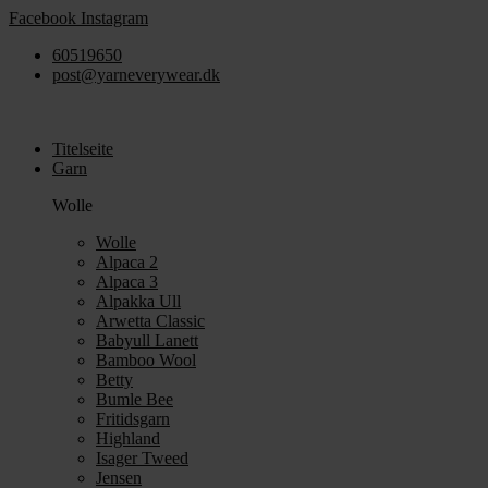
Zum
Facebook
Instagram
Inhalt
60519650
springen
post@yarneverywear.dk
Titelseite
Garn
Wolle
Wolle
Alpaca 2
Alpaca 3
Alpakka Ull
Arwetta Classic
Babyull Lanett
Bamboo Wool
Betty
Bumle Bee
Fritidsgarn
Highland
Isager Tweed
Jensen