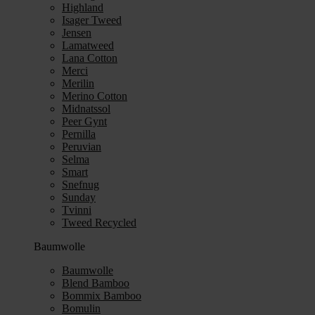
Highland
Isager Tweed
Jensen
Lamatweed
Lana Cotton
Merci
Merilin
Merino Cotton
Midnatssol
Peer Gynt
Pernilla
Peruvian
Selma
Smart
Snefnug
Sunday
Tvinni
Tweed Recycled
Baumwolle
Baumwolle
Blend Bamboo
Bommix Bamboo
Bomulin