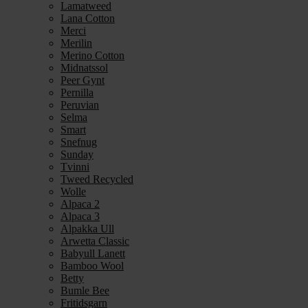
Lamatweed
Lana Cotton
Merci
Merilin
Merino Cotton
Midnatssol
Peer Gynt
Pernilla
Peruvian
Selma
Smart
Snefnug
Sunday
Tvinni
Tweed Recycled
Wolle
Alpaca 2
Alpaca 3
Alpakka Ull
Arwetta Classic
Babyull Lanett
Bamboo Wool
Betty
Bumle Bee
Fritidsgarn