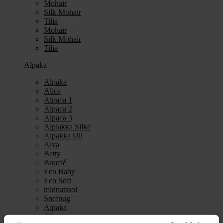
Mohair
Silk Mohair
Tilia
Mohair
Silk Mohair
Tilia
Alpaka
Alpaka
Alice
Alpaca 1
Alpaca 2
Alpaca 3
Alplakka Silke
Alpakka Ull
Alva
Betty
Bouclé
Eco Baby
Eco Soft
midnatssol
Snefnug
Alpaka
Alice