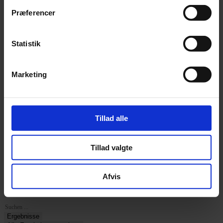
Nachhaltiges Garn
Blend Bamboo
Præferencer
Bamboo Wool
Bommix bamboo
Luna
Statistik
Midnatssol
Nova Vita 4
Tencel Bamboo Fine
Trio
Marketing
Tweed Recycled
Tillad alle
Tillad valgte
Stickerei
Kits
Zubehör und verschiedenes
Afvis
Workshops
Yarn blog
Search
...
Ergebnisse