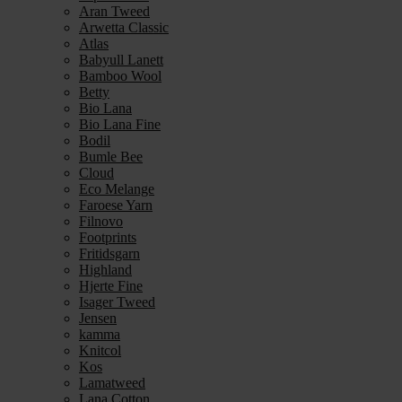
Aran Tweed
Arwetta Classic
Atlas
Babyull Lanett
Bamboo Wool
Betty
Bio Lana
Bio Lana Fine
Bodil
Bumle Bee
Cloud
Eco Melange
Faroese Yarn
Filnovo
Footprints
Fritidsgarn
Highland
Hjerte Fine
Isager Tweed
Jensen
kamma
Knitcol
Kos
Lamatweed
Lana Cotton