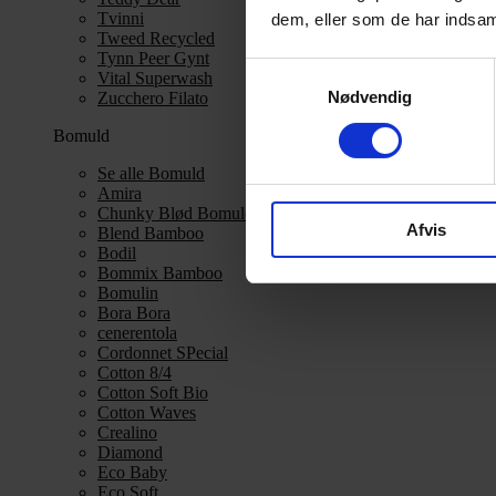
Tvinni
dem, eller som de har indsaml
Tweed Recycled
Tynn Peer Gynt
Samtykkevalg
Vital Superwash
Nødvendig
Zucchero Filato
Bomuld
Se alle Bomuld
Amira
Chunky Blød Bomuld
Afvis
Blend Bamboo
Bodil
Bommix Bamboo
Bomulin
Bora Bora
cenerentola
Cordonnet SPecial
Cotton 8/4
Cotton Soft Bio
Cotton Waves
Crealino
Diamond
Eco Baby
Eco Soft