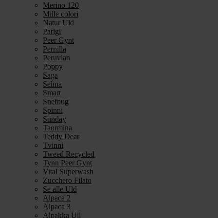
Merino 120
Mille colori
Natur Uld
Parigi
Peer Gynt
Pernilla
Peruvian
Poppy
Saga
Selma
Smart
Snefnug
Spinni
Sunday
Taormina
Teddy Dear
Tvinni
Tweed Recycled
Tynn Peer Gynt
Vital Superwash
Zucchero Filato
Se alle Uld
Alpaca 2
Alpaca 3
Alpakka Ull