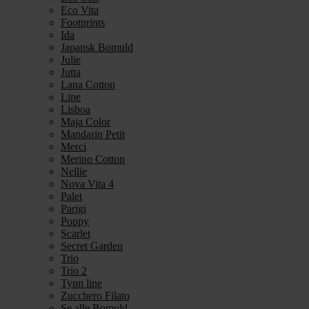
Eco Vita
Footprints
Ida
Japansk Bomuld
Julie
Jutta
Lana Cotton
Line
Lisboa
Maja Color
Mandarin Petit
Merci
Merino Cotton
Nellie
Nova Vita 4
Palet
Parigi
Poppy
Scarlet
Secret Garden
Trio
Trio 2
Tynn line
Zucchero Filato
Se alle Bomuld