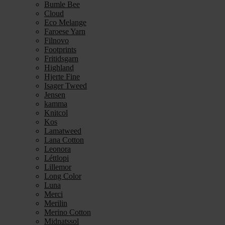
Bumle Bee
Cloud
Eco Melange
Faroese Yarn
Filnovo
Footprints
Fritidsgarn
Highland
Hjerte Fine
Isager Tweed
Jensen
kamma
Knitcol
Kos
Lamatweed
Lana Cotton
Leonora
Léttlopi
Lillemor
Long Color
Luna
Merci
Merilin
Merino Cotton
Midnatssol