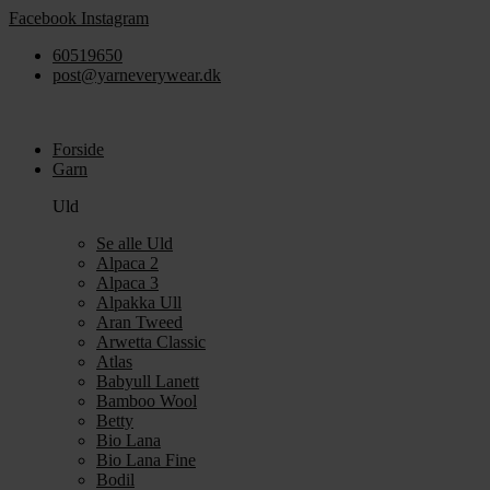
Videre
Facebook
Instagram
til
60519650
indhold
post@yarneverywear.dk
Forside
Garn
Uld
Se alle Uld
Alpaca 2
Alpaca 3
Alpakka Ull
Aran Tweed
Arwetta Classic
Atlas
Babyull Lanett
Bamboo Wool
Betty
Bio Lana
Bio Lana Fine
Bodil