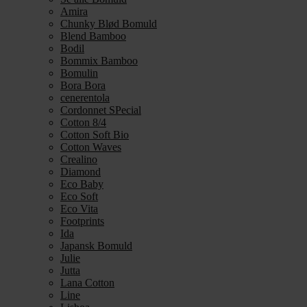
Amira
Chunky Blød Bomuld
Blend Bamboo
Bodil
Bommix Bamboo
Bomulin
Bora Bora
cenerentola
Cordonnet SPecial
Cotton 8/4
Cotton Soft Bio
Cotton Waves
Crealino
Diamond
Eco Baby
Eco Soft
Eco Vita
Footprints
Ida
Japansk Bomuld
Julie
Jutta
Lana Cotton
Line