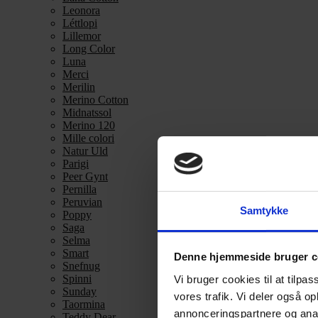
Leonora
Léttlopi
Lillemor
Long Color
Luna
Merci
Merilin
Merino Cotton
Midnatssol
Merino 120
Mille colori
Natur Uld
Parigi
Peer Gynt
Pernilla
Peruvian
Samtykke
Poppy
Saga
Selma
Smart
Denne hjemmeside bruger c
Snefnug
Spinni
Vi bruger cookies til at tilpas
Sunday
vores trafik. Vi deler også 
Taormina
annonceringspartnere og anal
Teddy Dear