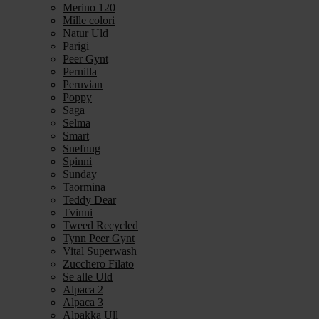
Merino 120
Mille colori
Natur Uld
Parigi
Peer Gynt
Pernilla
Peruvian
Poppy
Saga
Selma
Smart
Snefnug
Spinni
Sunday
Taormina
Teddy Dear
Tvinni
Tweed Recycled
Tynn Peer Gynt
Vital Superwash
Zucchero Filato
Se alle Uld
Alpaca 2
Alpaca 3
Alpakka Ull