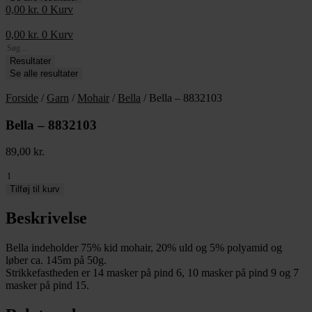
0,00
kr.
0
Kurv
0,00
kr.
0
Kurv
Search
...
Resultater
Se alle resultater
Forside
/
Garn
/
Mohair
/
Bella
/ Bella – 8832103
Bella – 8832103
89,00
kr.
Bella
-
Tilføj til kurv
8832103
antal
Beskrivelse
Bella indeholder 75% kid mohair, 20% uld og 5% polyamid og
løber ca. 145m på 50g.
Strikkefastheden er 14 masker på pind 6, 10 masker på pind 9 og 7
masker på pind 15.