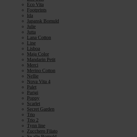
Eco Vita
Footprints
Ida
Japansk Bomuld
Julie
Jutta
Lana Cotton
Line
Lisboa
Maja Color
Mandarin Petit
Merci
Merino Cotton
Nellie
Nova Vita 4
Palet
Parigi
Poppy
Scarlet
Secret Garden
Trio
Trio 2
Tynn line
Zucchero Filato
Se alle Bomuld