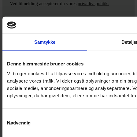
Ved tilmelding accepterer du vores
privatlivspolitik.
Yarn Every Wear
Samtykke
Detalje
Hvis du bøvler med noget eller ønsker ny inspiration, så skriv til
mig
,
eller kom forbi butikken på Vestergade 12 i Tønder. Så hjælper
Denne hjemmeside bruger cookies
jeg dig på vej.
Vi bruger cookies til at tilpasse vores indhold og annoncer, til 
Vestergade 12 6270, Tønder
analysere vores trafik. Vi deler også oplysninger om din br
60 51 96 50
post@yarneverywear.dk
sociale medier, annonceringspartnere og analysepartnere. V
CVR 43041649
oplysninger, du har givet dem, eller som de har indsamlet fra 
Facebook-f
Instagram
Samtykkevalg
SERVICES
Nødvendig
Handelsbetingelser
Privatlivspolitik