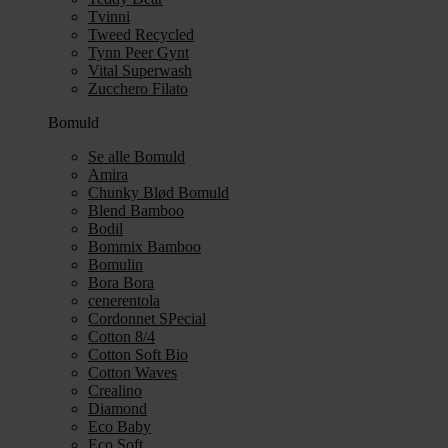
Tvinni
Tweed Recycled
Tynn Peer Gynt
Vital Superwash
Zucchero Filato
Bomuld
Se alle Bomuld
Amira
Chunky Blød Bomuld
Blend Bamboo
Bodil
Bommix Bamboo
Bomulin
Bora Bora
cenerentola
Cordonnet SPecial
Cotton 8/4
Cotton Soft Bio
Cotton Waves
Crealino
Diamond
Eco Baby
Eco Soft