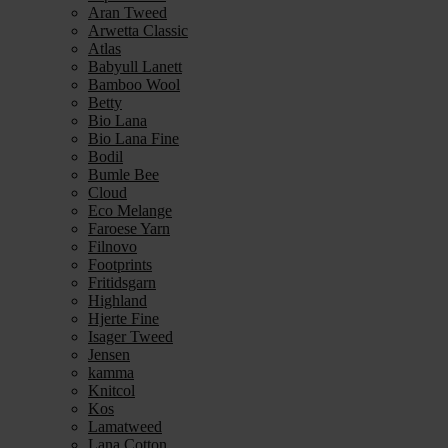
Aran Tweed
Arwetta Classic
Atlas
Babyull Lanett
Bamboo Wool
Betty
Bio Lana
Bio Lana Fine
Bodil
Bumle Bee
Cloud
Eco Melange
Faroese Yarn
Filnovo
Footprints
Fritidsgarn
Highland
Hjerte Fine
Isager Tweed
Jensen
kamma
Knitcol
Kos
Lamatweed
Lana Cotton