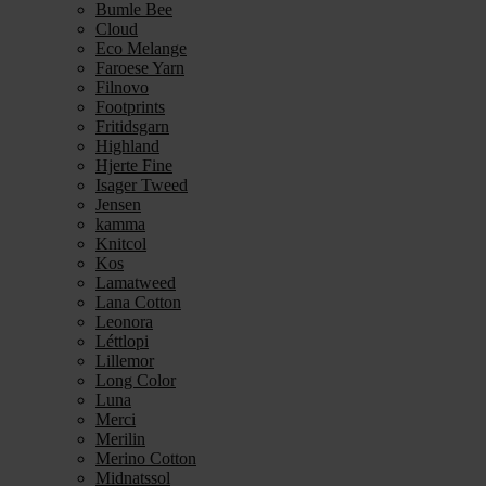
Bumle Bee
Cloud
Eco Melange
Faroese Yarn
Filnovo
Footprints
Fritidsgarn
Highland
Hjerte Fine
Isager Tweed
Jensen
kamma
Knitcol
Kos
Lamatweed
Lana Cotton
Leonora
Léttlopi
Lillemor
Long Color
Luna
Merci
Merilin
Merino Cotton
Midnatssol