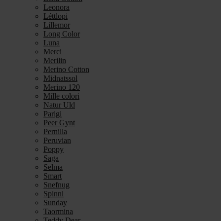
Leonora
Léttlopi
Lillemor
Long Color
Luna
Merci
Merilin
Merino Cotton
Midnatssol
Merino 120
Mille colori
Natur Uld
Parigi
Peer Gynt
Pernilla
Peruvian
Poppy
Saga
Selma
Smart
Snefnug
Spinni
Sunday
Taormina
Teddy Dear