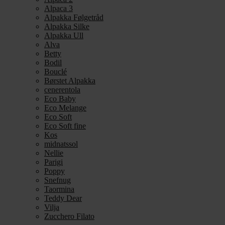
Alpaca 3
Alpakka Følgetråd
Alpakka Silke
Alpakka Ull
Alva
Betty
Bodil
Bouclé
Børstet Alpakka
cenerentola
Eco Baby
Eco Melange
Eco Soft
Eco Soft fine
Kos
midnatssol
Nellie
Parigi
Poppy
Snefnug
Taormina
Teddy Dear
Vilja
Zucchero Filato