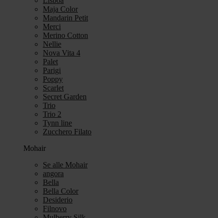
Lisboa
Maja Color
Mandarin Petit
Merci
Merino Cotton
Nellie
Nova Vita 4
Palet
Parigi
Poppy
Scarlet
Secret Garden
Trio
Trio 2
Tynn line
Zucchero Filato
Mohair
Se alle Mohair
angora
Bella
Bella Color
Desiderio
Filnovo
Mulberry Silk