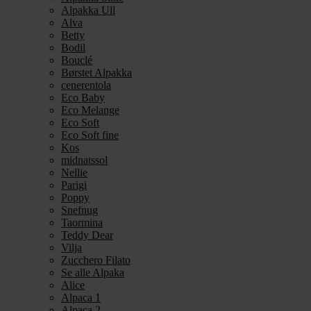
Alpakka Ull
Alva
Betty
Bodil
Bouclé
Børstet Alpakka
cenerentola
Eco Baby
Eco Melange
Eco Soft
Eco Soft fine
Kos
midnatssol
Nellie
Parigi
Poppy
Snefnug
Taormina
Teddy Dear
Vilja
Zucchero Filato
Se alle Alpaka
Alice
Alpaca 1
Alpaca 2