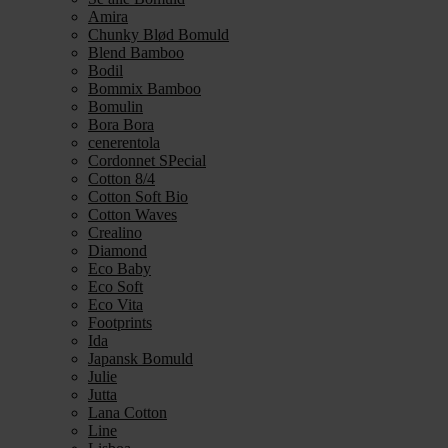
Amira
Chunky Blød Bomuld
Blend Bamboo
Bodil
Bommix Bamboo
Bomulin
Bora Bora
cenerentola
Cordonnet SPecial
Cotton 8/4
Cotton Soft Bio
Cotton Waves
Crealino
Diamond
Eco Baby
Eco Soft
Eco Vita
Footprints
Ida
Japansk Bomuld
Julie
Jutta
Lana Cotton
Line