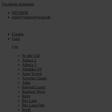
Videre
Facebook
Instagram
til
60519650
indhold
post@yarneverywear.dk
Forside
Garn
Uld
Se alle Uld
Alpaca 2
Alpaca 3
Alpakka Ull
Aran Tweed
Arwetta Classic
Atlas
Babyull Lanett
Bamboo Wool
Betty
Bio Lana
Bio Lana Fine
Bodil