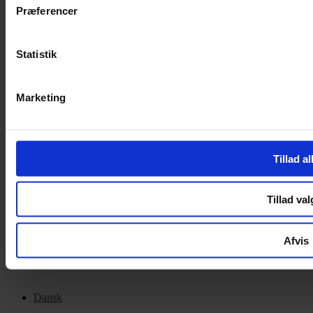
Cookiepolitik
Præferencer
Handelsbetingelser
Privatlivspolitik
Cookiepolitik
Statistik
OM OS
Marketing
Om Yarn Every Wear
Om Yarn Every Wear
Tillad al
ÅBNINGSTIDER
Mandag – Fredag 10:00 – 17:30
Tillad val
Lørdag 10:00 – 14:00
Copyright © 2022.
Design & hosting by Webhuset Ballum ApS
Afvis
Dansk