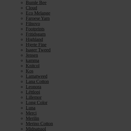
Bumle Bee
Cloud
Eco Melange
Faroese Yarn
Filnovo
Footprints
Fritidsgarn
Highland
Hjerte Fine
Isager Tweed
Jensen
kamma
Knitcol
Kos
Lamatweed
Lana Cotton
Leonora
Léttlopi
Lillemor
Long Color
Luna
Merci
Merilin
Merino Cotton
Midnatssol