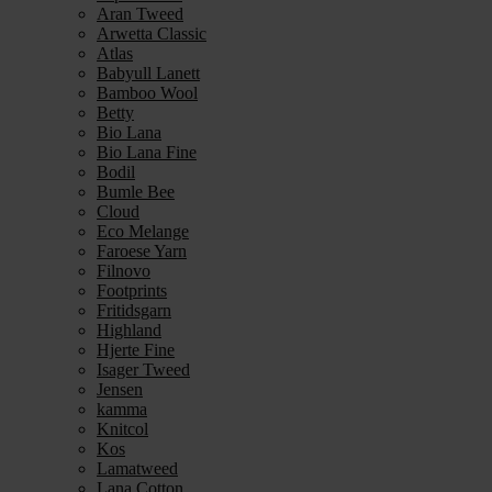
Aran Tweed
Arwetta Classic
Atlas
Babyull Lanett
Bamboo Wool
Betty
Bio Lana
Bio Lana Fine
Bodil
Bumle Bee
Cloud
Eco Melange
Faroese Yarn
Filnovo
Footprints
Fritidsgarn
Highland
Hjerte Fine
Isager Tweed
Jensen
kamma
Knitcol
Kos
Lamatweed
Lana Cotton