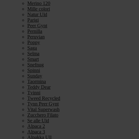
Merino 120
Mille colori
Natur Uld
Parigi
Peer Gynt
Pernilla
Peruvian
Poppy
Saga
Selma
Smart
Snefnug
Spinni
Sunday
Taormina
Teddy Dear
Tvinni
Tweed Recycled
Tynn Peer Gynt
Vital Superwash
Zucchero Filato
Se alle Uld
Alpaca 2
Alpaca 3
Alpakka Ull