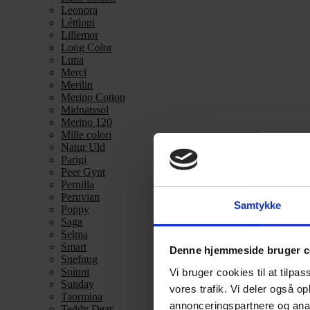
Leonora
Léttlopi
Lillemor
Long Color
Luna
Merci
Merilin
Merino Cotton
Midnatssol
Merino 120
Mille colori
Natur Uld
Parigi
Peer Gynt
Pernilla
Peruvian
Samtykke
Poppy
Saga
Selma
Smart
Denne hjemmeside bruger c
Snefnug
Spinni
Vi bruger cookies til at tilpas
Sunday
vores trafik. Vi deler også 
Taormina
annonceringspartnere og anal
Teddy Dear