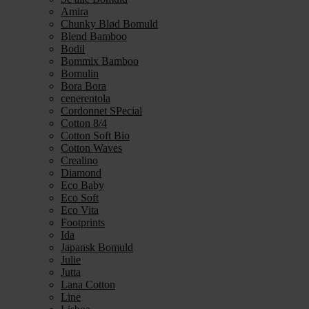
Amira
Chunky Blød Bomuld
Blend Bamboo
Bodil
Bommix Bamboo
Bomulin
Bora Bora
cenerentola
Cordonnet SPecial
Cotton 8/4
Cotton Soft Bio
Cotton Waves
Crealino
Diamond
Eco Baby
Eco Soft
Eco Vita
Footprints
Ida
Japansk Bomuld
Julie
Jutta
Lana Cotton
Line