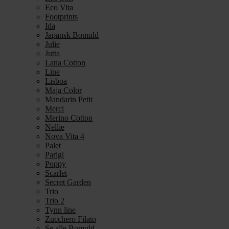
Eco Vita
Footprints
Ida
Japansk Bomuld
Julie
Jutta
Lana Cotton
Line
Lisboa
Maja Color
Mandarin Petit
Merci
Merino Cotton
Nellie
Nova Vita 4
Palet
Parigi
Poppy
Scarlet
Secret Garden
Trio
Trio 2
Tynn line
Zucchero Filato
Se alle Bomuld