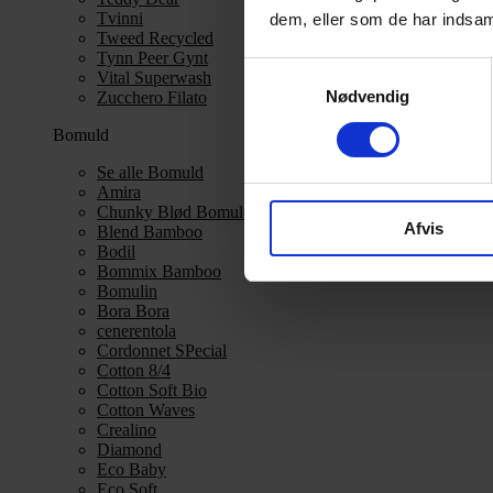
Tvinni
dem, eller som de har indsaml
Tweed Recycled
Tynn Peer Gynt
Samtykkevalg
Vital Superwash
Nødvendig
Zucchero Filato
Bomuld
Se alle Bomuld
Amira
Chunky Blød Bomuld
Afvis
Blend Bamboo
Bodil
Bommix Bamboo
Bomulin
Bora Bora
cenerentola
Cordonnet SPecial
Cotton 8/4
Cotton Soft Bio
Cotton Waves
Crealino
Diamond
Eco Baby
Eco Soft