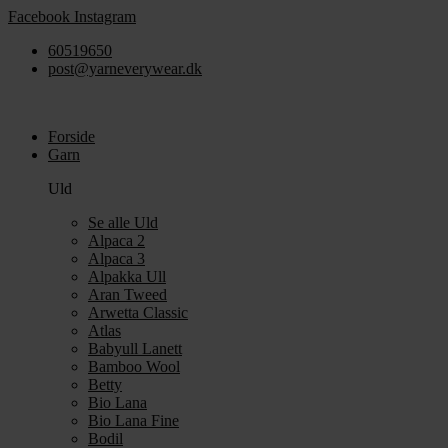
Videre
Facebook
Instagram
til
60519650
indhold
post@yarneverywear.dk
Forside
Garn
Uld
Se alle Uld
Alpaca 2
Alpaca 3
Alpakka Ull
Aran Tweed
Arwetta Classic
Atlas
Babyull Lanett
Bamboo Wool
Betty
Bio Lana
Bio Lana Fine
Bodil