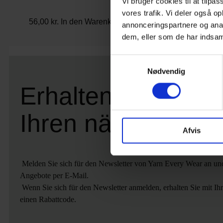
Vi bruger cookies til at tilpas
vores trafik. Vi deler også 
56,00
kr.
In den Warenkorb
56,00
kr.
I
annonceringspartnere og anal
dem, eller som de har indsaml
Samtykkevalg
Nødvendig
Erhalten Sie 15 %
Ihren nächsten Ei
Afvis
Melden Sie sich für den Newsletter von Yarn Every Wear an und 
Angebote per E-Mail.
Wenn Sie sich für den Newsletter anmelden, erhalten Sie mit Ih
einen Rabattcode.