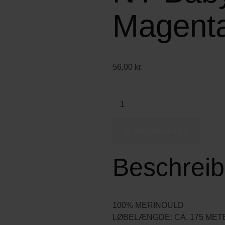
Magent
56,00
kr.
In den Warenkorb
Beschrei
100% MERINOULD
LØBELÆNGDE: CA. 175 MET