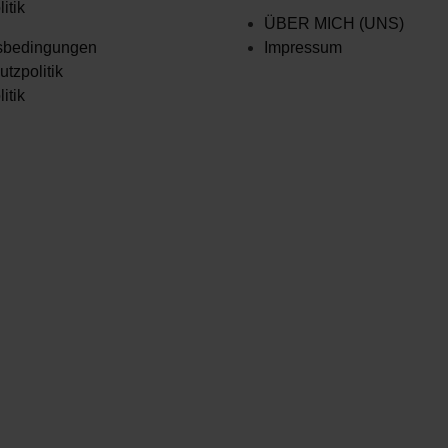
itik
ÜBER MICH (UNS)
sbedingungen
Impressum
tzpolitik
itik