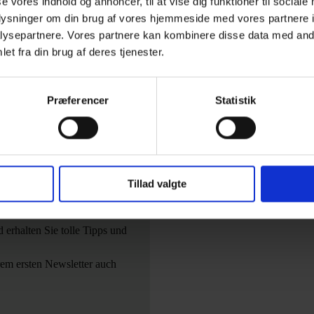
se vores indhold og annoncer, til at vise dig funktioner til sociale
oplysninger om din brug af vores hjemmeside med vores partnere i
n den Warenkorb
56,00
kr.
In den Warenkorb
ysepartnere. Vores partnere kan kombinere disse data med andr
et fra din brug af deres tjenester.
Præferencer
Statistik
 auf
nkauf
Tillad valgte
erhalten Sie tolle Tipps und
rem ersten Newsletter auch