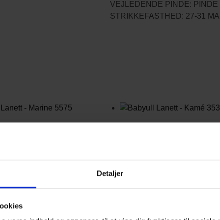
VEJLEDENDE PINDE: PINDE 
STRIKKEFASTHED: 27-31 MA
yull
Babyull
ett –
Lanett –
Detaljer
rine 5575
Kamé 35
ookies