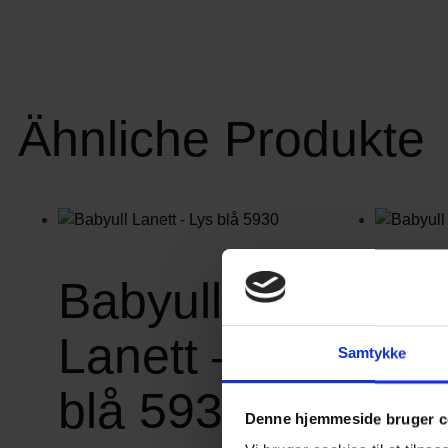
Ähnliche Produkte
Babyull
Bab
Lanett – Lys
Lan
Samtykke
blå 5930
Ma
Denne hjemmeside bruger c