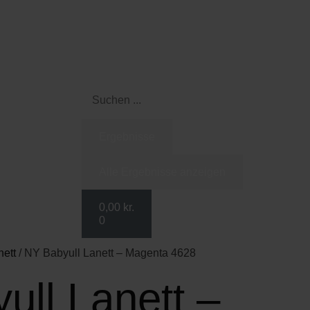
Ergebnisse
Alle Ergebnisse anzeigen
0,00
kr.
0
nett
/ NY Babyull Lanett – Magenta 4628
ull Lanett –