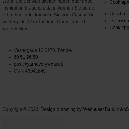
Wenn Sie Schwierigkeiten haben oder neue
Cookiepol
Inspiration brauchen, dann können Sie gerne
Geschäft
schreiben, oder kommen Sie zum Geschäft in
Datenschu
Vestergade 12 in Tondern. Dann kann ich
Cookiepol
weiterhelfen.
Vestergade 12 6270, Tønder
60 51 96 50
post@yarneverywear.dk
CVR 43041649
Copyright © 2023.
Design & hosting by Webhuset Ballum ApS