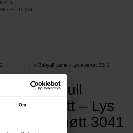
NR. 3
SKER = 10 CM
Babyull
Lanett – Lys
Om
32
eikenøtt 3041