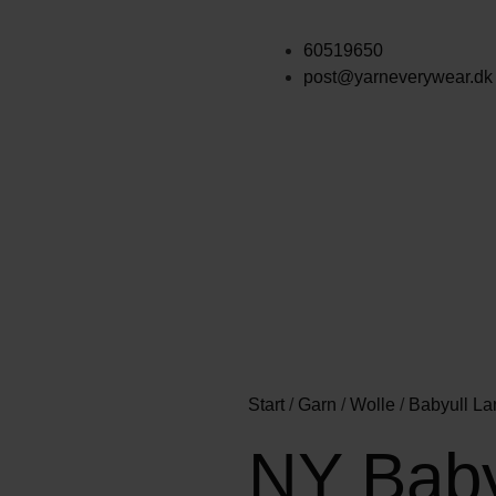
60519650
post@yarneverywear.dk
Start
/
Garn
/
Wolle
/
Babyull La
NY Baby