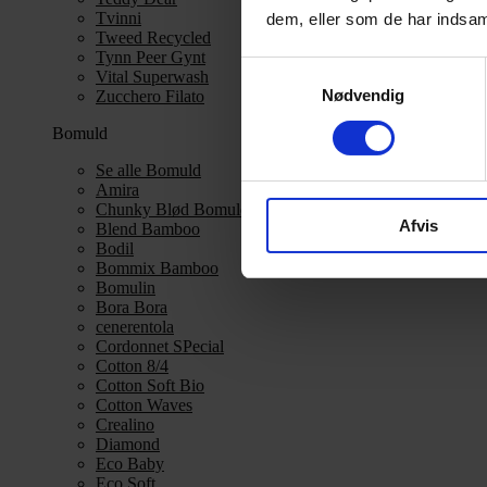
Tvinni
dem, eller som de har indsaml
Tweed Recycled
Tynn Peer Gynt
Samtykkevalg
Vital Superwash
Nødvendig
Zucchero Filato
Bomuld
Se alle Bomuld
Amira
Chunky Blød Bomuld
Afvis
Blend Bamboo
Bodil
Bommix Bamboo
Bomulin
Bora Bora
cenerentola
Cordonnet SPecial
Cotton 8/4
Cotton Soft Bio
Cotton Waves
Crealino
Diamond
Eco Baby
Eco Soft