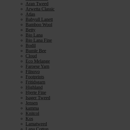
Aran Tweed
Arwetta Classic
Atlas
Babyull Lanett
Bamboo Wool
Betty
Bio Lana
Bio Lana Fine
Bodil
Bumle Bee
Cloud
Eco Melange
Faroese Yarn
Filnovo
Footprints
Fritidsgarn
Highland
Hjerte Fine
Isager Tweed
Jensen
kamma
Knitcol
Kos
Lamatweed
Lana Cotton