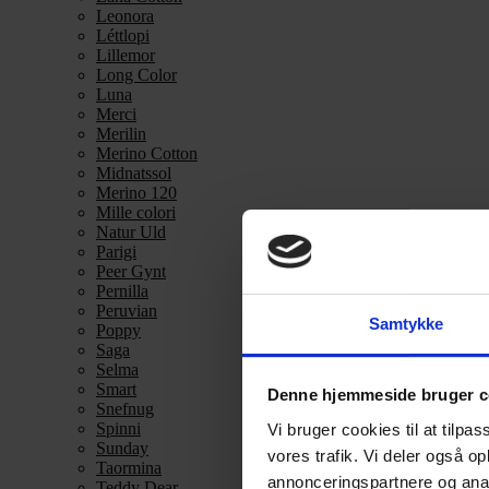
Leonora
Léttlopi
Lillemor
Long Color
Luna
Merci
Merilin
Merino Cotton
Midnatssol
Merino 120
Mille colori
Natur Uld
Parigi
Peer Gynt
Pernilla
Peruvian
Samtykke
Poppy
Saga
Selma
Smart
Denne hjemmeside bruger c
Snefnug
Spinni
Vi bruger cookies til at tilpas
Sunday
vores trafik. Vi deler også 
Taormina
annonceringspartnere og anal
Teddy Dear