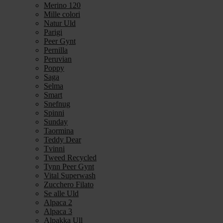
Merino 120
Mille colori
Natur Uld
Parigi
Peer Gynt
Pernilla
Peruvian
Poppy
Saga
Selma
Smart
Snefnug
Spinni
Sunday
Taormina
Teddy Dear
Tvinni
Tweed Recycled
Tynn Peer Gynt
Vital Superwash
Zucchero Filato
Se alle Uld
Alpaca 2
Alpaca 3
Alpakka Ull