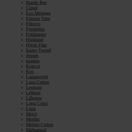
Bumle Bee
Cloud
Eco Melange
Faroese Yarn
Filnovo
Footprints
Fritidsgarn
Highland
Hjerte Fine
Isager Tweed
Jensen
kamma
Knitcol
Kos
Lamatweed
Lana Cotton
Leonora
Léttlopi
Lillemor
Long Color
Luna
Merci
Merilin
Merino Cotton
Midnatssol