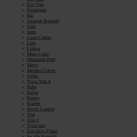
Eco Vita
Footprints
Ida
Japansk Bomuld
Julie
Jutta
Lana Cotton
Line
Lisboa
Maja Color
Mandarin Petit
Merci
Merino Cotton
Nellie
Nova Vita 4
Palet
Parigi
Poppy
Scarlet
Secret Garden
Trio
Trio 2
Tynn line
Zucchero Filato
Se alle Bomuld