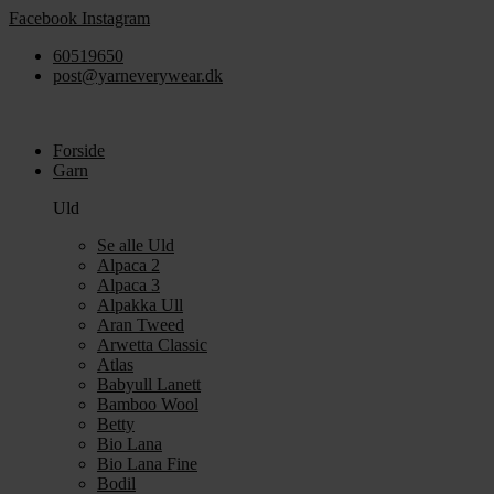
Videre
Facebook
Instagram
til
60519650
indhold
post@yarneverywear.dk
Forside
Garn
Uld
Se alle Uld
Alpaca 2
Alpaca 3
Alpakka Ull
Aran Tweed
Arwetta Classic
Atlas
Babyull Lanett
Bamboo Wool
Betty
Bio Lana
Bio Lana Fine
Bodil