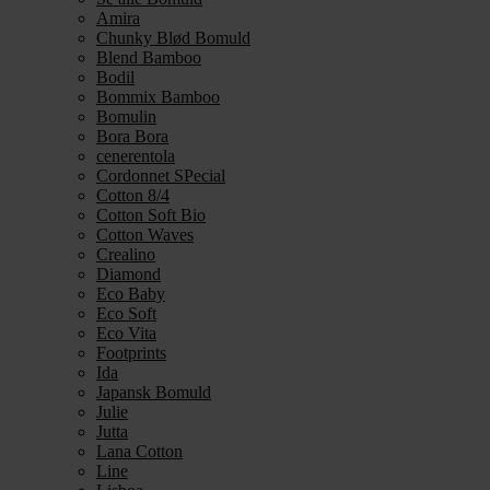
Amira
Chunky Blød Bomuld
Blend Bamboo
Bodil
Bommix Bamboo
Bomulin
Bora Bora
cenerentola
Cordonnet SPecial
Cotton 8/4
Cotton Soft Bio
Cotton Waves
Crealino
Diamond
Eco Baby
Eco Soft
Eco Vita
Footprints
Ida
Japansk Bomuld
Julie
Jutta
Lana Cotton
Line