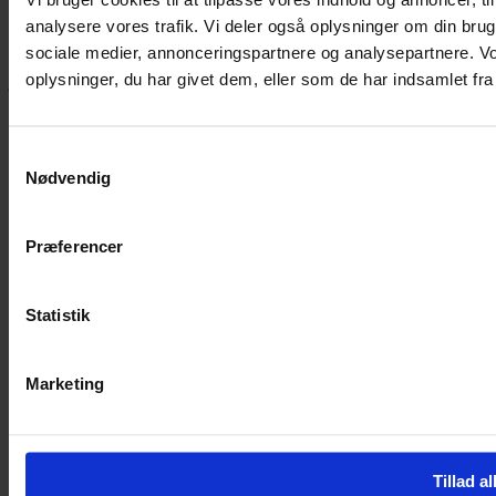
analysere vores trafik. Vi deler også oplysninger om din br
Hvis du bøvler med noget eller ønsker ny inspiration, så skriv til
sociale medier, annonceringspartnere og analysepartnere. V
mig
,
eller kom forbi butikken på Vestergade 12 i Tønder. Så hjælper
oplysninger, du har givet dem, eller som de har indsamlet fra 
jeg dig på vej.
Vestergade 12 6270, Tønder
60 51 96 50
Samtykkevalg
post@yarneverywear.dk
Nødvendig
CVR 43041649
Facebook-f
Instagram
Præferencer
SERVICES
Handelsbetingelser
Statistik
Privatlivspolitik
Cookiepolitik
Handelsbetingelser
Marketing
Privatlivspolitik
Cookiepolitik
OM OS
Tillad al