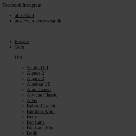
Videre
Facebook
Instagram
til
60519650
indhold
post@yarneverywear.dk
Forside
Garn
Uld
Se alle Uld
Alpaca 2
Alpaca 3
Alpakka Ull
Aran Tweed
Arwetta Classic
Atlas
Babyull Lanett
Bamboo Wool
Betty
Bio Lana
Bio Lana Fine
Bodil