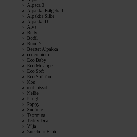
Alpaca 3
Alpakka Følgetråd
Alpakka Silke
Alpakka Ull
Alva
Betty
Bodil
Bouclé
Børstet Alpakka
cenerentola
Eco Baby
Eco Melange
Eco Soft
Eco Soft fine
Kos
midnatssol
Nellie
Parigi
Poppy
Snefnug
Taormina
Teddy Dear
Vilja
Zucchero Filato