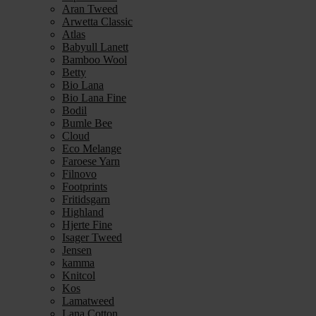
Aran Tweed
Arwetta Classic
Atlas
Babyull Lanett
Bamboo Wool
Betty
Bio Lana
Bio Lana Fine
Bodil
Bumle Bee
Cloud
Eco Melange
Faroese Yarn
Filnovo
Footprints
Fritidsgarn
Highland
Hjerte Fine
Isager Tweed
Jensen
kamma
Knitcol
Kos
Lamatweed
Lana Cotton