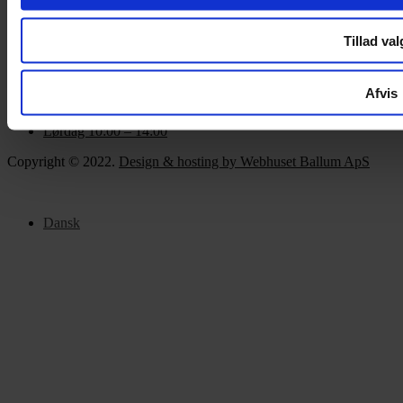
Om Yarn Every Wear
Tillad val
Om Yarn Every Wear
ÅBNINGSTIDER
Afvis
Mandag – Fredag 10:00 – 17:30
Lørdag 10:00 – 14:00
Copyright © 2022.
Design & hosting by Webhuset Ballum ApS
Dansk