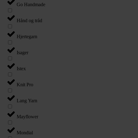
Go Handmade
Hånd og tråd
Hjertegarn
Isager
Istex
Knit Pro
Lang Yarn
Mayflower
Mondial