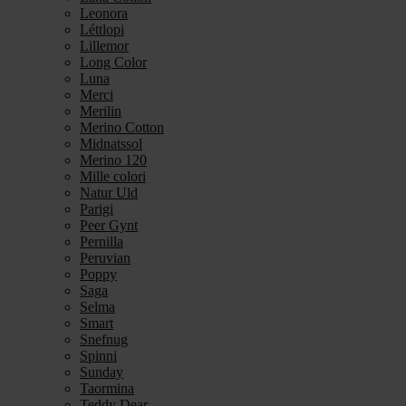
Leonora
Léttlopi
Lillemor
Long Color
Luna
Merci
Merilin
Merino Cotton
Midnatssol
Merino 120
Mille colori
Natur Uld
Parigi
Peer Gynt
Pernilla
Peruvian
Poppy
Saga
Selma
Smart
Snefnug
Spinni
Sunday
Taormina
Teddy Dear