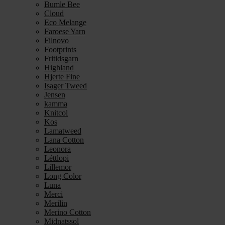
Bumle Bee
Cloud
Eco Melange
Faroese Yarn
Filnovo
Footprints
Fritidsgarn
Highland
Hjerte Fine
Isager Tweed
Jensen
kamma
Knitcol
Kos
Lamatweed
Lana Cotton
Leonora
Léttlopi
Lillemor
Long Color
Luna
Merci
Merilin
Merino Cotton
Midnatssol