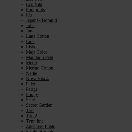
Eco Vita
Footprints
Ida
Japansk Bomuld
Julie
Jutta
Lana Cotton
Line
Lisboa
Maja Color
Mandarin Petit
Merci
Merino Cotton
Nellie
Nova Vita 4
Palet
Parigi
Poppy
Scarlet
Secret Garden
Trio
Trio 2
Tynn line
Zucchero Filato
Se alle Bomuld