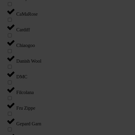
CaMaRose
Cardiff
Chiaogoo
Danish Wool
DMC
Filcolana
Fru Zippe
Gepard Garn