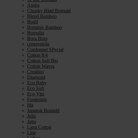
Amira
Chunky Blød Bomuld
Blend Bamboo
Bodil
Bommix Bamboo
Bomulin
Bora Bora
cenerentola
Cordonnet SPecial
Cotton 8/4
Cotton Soft Bio
Cotton Waves
Crealino
Diamond
Eco Baby
Eco Soft
Eco Vita
Footprints
Ida
Japansk Bomuld
Julie
Jutta
Lana Cotton
Line