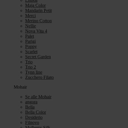
Lisboa
Maja Color
Mandarin Petit
Merci
Merino Cotton
Nellie
Nova Vita 4
Palet
Parigi
Poppy
Scarlet
Secret Garden
Trio
Trio 2
Tynn line
Zucchero Filato
Mohair
Se alle Mohair
angora
Bella
Bella Color
Desiderio
Filnovo
Mulberry Silk