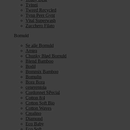
Tvinni
Tweed Recycled
Tynn Peer Gynt
Vital Superwash
Zucchero Filato
Bomuld
Se alle Bomuld
Amira
Chunky Blød Bomuld
Blend Bamboo
Bodil
Bommix Bamboo
Bomulin
Bora Bora
cenerentola
Cordonnet SPecial
Cotton 8/4
Cotton Soft Bio
Cotton Waves
Crealino
Diamond
Eco Baby
Eco Soft