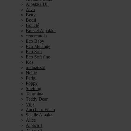
Alpakka Ull
Alva
Betty
Bodil
Bouclé
Børstet Alpakka
cenerentola
Eco Baby
Eco Melange
Eco Soft
Eco Soft fine
Kos
midnatssol
Nellie
Parigi
Poppy
Snefnug
Taormina
Teddy Dear
Vilja
Zucchero Filato
Se alle Alpaka
Alice
Alpaca 1
Alpaca 2