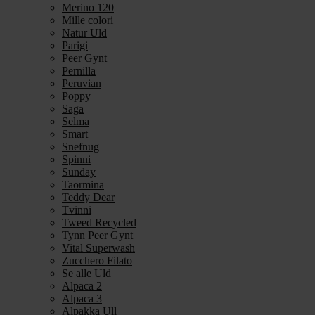
Merino 120
Mille colori
Natur Uld
Parigi
Peer Gynt
Pernilla
Peruvian
Poppy
Saga
Selma
Smart
Snefnug
Spinni
Sunday
Taormina
Teddy Dear
Tvinni
Tweed Recycled
Tynn Peer Gynt
Vital Superwash
Zucchero Filato
Se alle Uld
Alpaca 2
Alpaca 3
Alpakka Ull