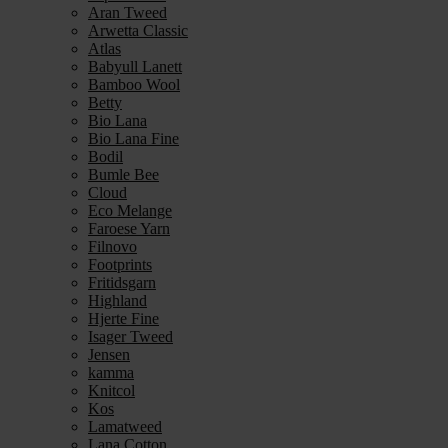
Aran Tweed
Arwetta Classic
Atlas
Babyull Lanett
Bamboo Wool
Betty
Bio Lana
Bio Lana Fine
Bodil
Bumle Bee
Cloud
Eco Melange
Faroese Yarn
Filnovo
Footprints
Fritidsgarn
Highland
Hjerte Fine
Isager Tweed
Jensen
kamma
Knitcol
Kos
Lamatweed
Lana Cotton