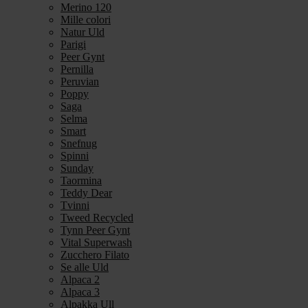
Merino 120
Mille colori
Natur Uld
Parigi
Peer Gynt
Pernilla
Peruvian
Poppy
Saga
Selma
Smart
Snefnug
Spinni
Sunday
Taormina
Teddy Dear
Tvinni
Tweed Recycled
Tynn Peer Gynt
Vital Superwash
Zucchero Filato
Se alle Uld
Alpaca 2
Alpaca 3
Alpakka Ull