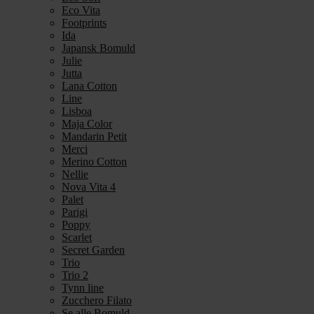
Eco Vita
Footprints
Ida
Japansk Bomuld
Julie
Jutta
Lana Cotton
Line
Lisboa
Maja Color
Mandarin Petit
Merci
Merino Cotton
Nellie
Nova Vita 4
Palet
Parigi
Poppy
Scarlet
Secret Garden
Trio
Trio 2
Tynn line
Zucchero Filato
Se alle Bomuld