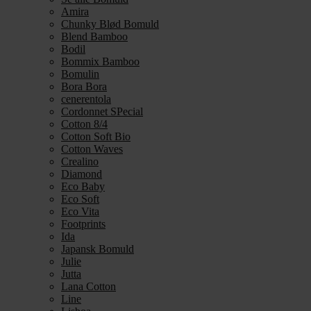
Amira
Chunky Blød Bomuld
Blend Bamboo
Bodil
Bommix Bamboo
Bomulin
Bora Bora
cenerentola
Cordonnet SPecial
Cotton 8/4
Cotton Soft Bio
Cotton Waves
Crealino
Diamond
Eco Baby
Eco Soft
Eco Vita
Footprints
Ida
Japansk Bomuld
Julie
Jutta
Lana Cotton
Line