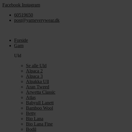
Videre
Facebook
Instagram
til
60519650
indhold
post@yarneverywear.dk
Forside
Garn
Uld
Se alle Uld
Alpaca 2
Alpaca 3
Alpakka Ull
Aran Tweed
Arwetta Classic
Atlas
Babyull Lanett
Bamboo Wool
Betty
Bio Lana
Bio Lana Fine
Bodil