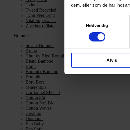
Tvinni
dem, eller som de har indsaml
Tweed Recycled
Tynn Peer Gynt
Samtykkevalg
Vital Superwash
Nødvendig
Zucchero Filato
Bomuld
Se alle Bomuld
Amira
Chunky Blød Bomuld
Afvis
Blend Bamboo
Bodil
Bommix Bamboo
Bomulin
Bora Bora
cenerentola
Cordonnet SPecial
Cotton 8/4
Cotton Soft Bio
Cotton Waves
Crealino
Diamond
Eco Baby
Eco Soft