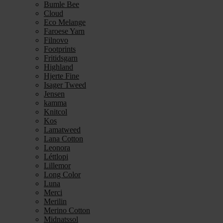
Bumle Bee
Cloud
Eco Melange
Faroese Yarn
Filnovo
Footprints
Fritidsgarn
Highland
Hjerte Fine
Isager Tweed
Jensen
kamma
Knitcol
Kos
Lamatweed
Lana Cotton
Leonora
Léttlopi
Lillemor
Long Color
Luna
Merci
Merilin
Merino Cotton
Midnatssol