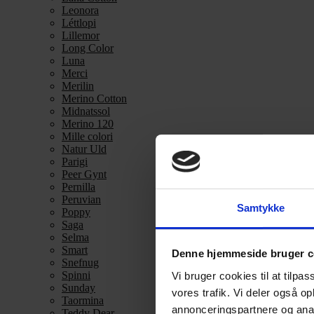
Leonora
Léttlopi
Lillemor
Long Color
Luna
Merci
Merilin
Merino Cotton
Midnatssol
Merino 120
Mille colori
Natur Uld
Parigi
Peer Gynt
Pernilla
Peruvian
Samtykke
Poppy
Saga
Selma
Smart
Denne hjemmeside bruger c
Snefnug
Spinni
Vi bruger cookies til at tilpas
Sunday
vores trafik. Vi deler også 
Taormina
annonceringspartnere og anal
Teddy Dear