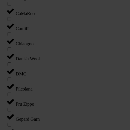
CaMaRose
Cardiff
Chiaogoo
Danish Wool
DMC
Filcolana
Fru Zippe
Gepard Garn