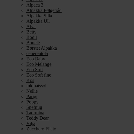
Alpaca 3
Alpakka Følgetråd
Alpakka Silke
Alpakka Ull
Alva
Betty
Bodil
Bouclé
Børstet Alpakka
cenerentola
Eco Baby
Eco Melange
Eco Soft
Eco Soft fine
Kos
midnatssol
Nellie
Parigi
Poppy
Snefnug
Taormina
Teddy Dear
Vilja
Zucchero Filato