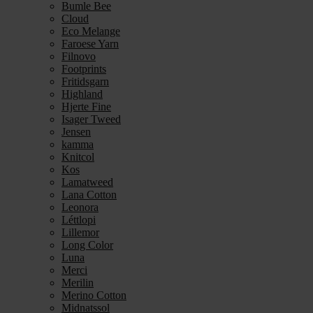
Bumle Bee
Cloud
Eco Melange
Faroese Yarn
Filnovo
Footprints
Fritidsgarn
Highland
Hjerte Fine
Isager Tweed
Jensen
kamma
Knitcol
Kos
Lamatweed
Lana Cotton
Leonora
Léttlopi
Lillemor
Long Color
Luna
Merci
Merilin
Merino Cotton
Midnatssol