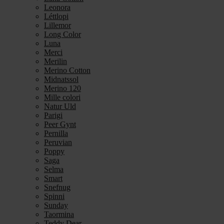
Leonora
Léttlopi
Lillemor
Long Color
Luna
Merci
Merilin
Merino Cotton
Midnatssol
Merino 120
Mille colori
Natur Uld
Parigi
Peer Gynt
Pernilla
Peruvian
Poppy
Saga
Selma
Smart
Snefnug
Spinni
Sunday
Taormina
Teddy Dear