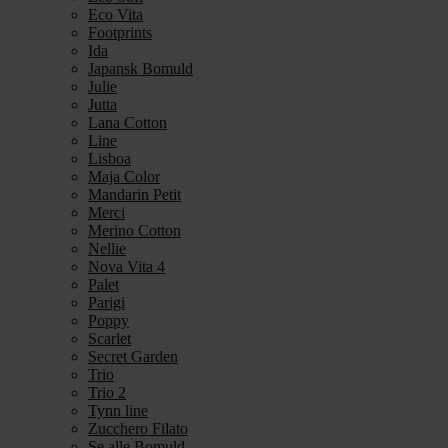
Eco Vita
Footprints
Ida
Japansk Bomuld
Julie
Jutta
Lana Cotton
Line
Lisboa
Maja Color
Mandarin Petit
Merci
Merino Cotton
Nellie
Nova Vita 4
Palet
Parigi
Poppy
Scarlet
Secret Garden
Trio
Trio 2
Tynn line
Zucchero Filato
Se alle Bomuld