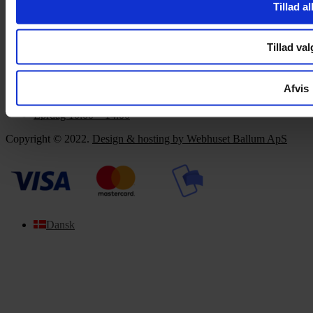
Tillad al
Om Yarn Every Wear
Om Yarn Every Wear
Tillad val
ÅBNINGSTIDER
Afvis
Mandag – Fredag 10:00 – 17:30
Lørdag 10:00 – 14:00
Copyright © 2022.
Design & hosting by Webhuset Ballum ApS
Dansk