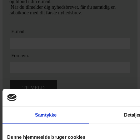
og tilbud i din e-mail.
Når du tilmelder dig nyhedsbrevet, får du samtidig en
rabatkode med dit første nyhedsbrev.
E-mail:
Fornavn:
Ved tilmelding accepterer du vores
privatlivspolitik.
Samtykke
Detalje
Yarn Every Wear
Denne hjemmeside bruger cookies