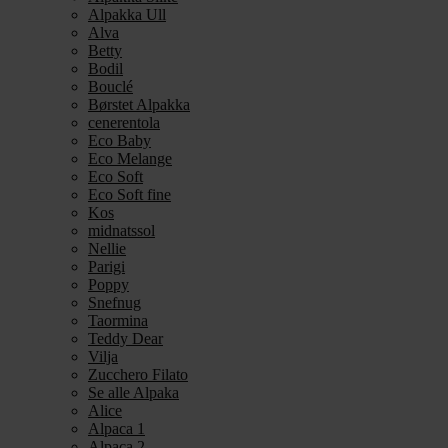
Alpakka Ull
Alva
Betty
Bodil
Bouclé
Børstet Alpakka
cenerentola
Eco Baby
Eco Melange
Eco Soft
Eco Soft fine
Kos
midnatssol
Nellie
Parigi
Poppy
Snefnug
Taormina
Teddy Dear
Vilja
Zucchero Filato
Se alle Alpaka
Alice
Alpaca 1
Alpaca 2