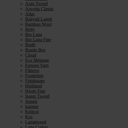
Aran Tweed
Arwetta Classic
Atlas
Babyull Lanett
Bamboo Wool
Betty
Bio Lana
Bio Lana Fine
Bodil
Bumle Bee
Cloud
Eco Melange
Faroese Yarn
Filnovo
Footprints
Fritidsgarn
Highland
Hjerte Fine
Isager Tweed
Jensen
kamma
Knitcol
Kos
Lamatweed
Lana Cotton