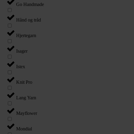
Go Handmade
Hånd og tråd
Hjertegarn
Isager
Istex
Knit Pro
Lang Yarn
Mayflower
Mondial