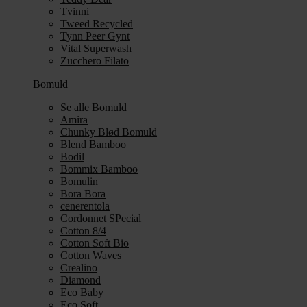
Tvinni
Tweed Recycled
Tynn Peer Gynt
Vital Superwash
Zucchero Filato
Bomuld
Se alle Bomuld
Amira
Chunky Blød Bomuld
Blend Bamboo
Bodil
Bommix Bamboo
Bomulin
Bora Bora
cenerentola
Cordonnet SPecial
Cotton 8/4
Cotton Soft Bio
Cotton Waves
Crealino
Diamond
Eco Baby
Eco Soft