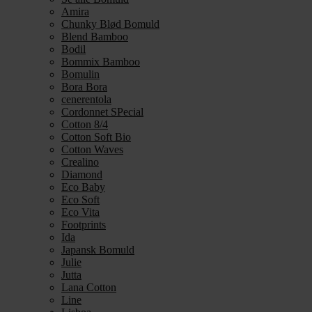
Amira
Chunky Blød Bomuld
Blend Bamboo
Bodil
Bommix Bamboo
Bomulin
Bora Bora
cenerentola
Cordonnet SPecial
Cotton 8/4
Cotton Soft Bio
Cotton Waves
Crealino
Diamond
Eco Baby
Eco Soft
Eco Vita
Footprints
Ida
Japansk Bomuld
Julie
Jutta
Lana Cotton
Line