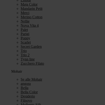
Lisboa
Maja Color
Mandarin Petit
Merci
Merino Cotton
Nellie
Nova Vita 4
Palet
Parigi
Poppy
Scarlet
Secret Garden
Trio
Trio 2
Tynn line
Zucchero Filato
Mohair
Se alle Mohair
angora
Bella
Bella Color
Desiderio
Filnovo
Mulberry Silk