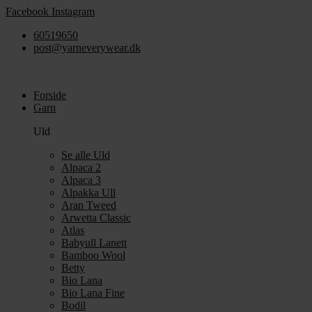
Videre
Facebook
Instagram
til
60519650
indhold
post@yarneverywear.dk
Forside
Garn
Uld
Se alle Uld
Alpaca 2
Alpaca 3
Alpakka Ull
Aran Tweed
Arwetta Classic
Atlas
Babyull Lanett
Bamboo Wool
Betty
Bio Lana
Bio Lana Fine
Bodil