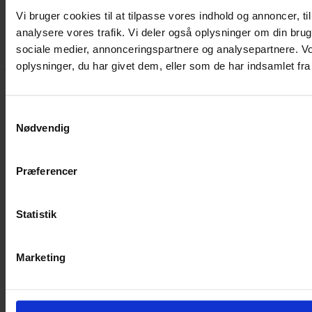
Vi bruger cookies til at tilpasse vores indhold og annoncer, til 
analysere vores trafik. Vi deler også oplysninger om din br
Hvis du bøvler med noget eller ønsker ny inspiration, så skriv til
sociale medier, annonceringspartnere og analysepartnere. V
mig
,
eller kom forbi butikken på Vestergade 12 i Tønder. Så hjælper
jeg dig på vej.
oplysninger, du har givet dem, eller som de har indsamlet fra 
Vestergade 12 6270, Tønder
60 51 96 50
Samtykkevalg
post@yarneverywear.dk
CVR 43041649
Nødvendig
Facebook-f
Instagram
Præferencer
SERVICES
Handelsbetingelser
Statistik
Privatlivspolitik
Cookiepolitik
Handelsbetingelser
Marketing
Privatlivspolitik
Cookiepolitik
OM OS