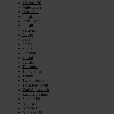
Merino 120
Mille colori
Natur Uld
Parigi
Peer Gynt
Pernilla
Peruvian
Poppy
Saga
Selma
Smart
Snefnug
Spinni
Sunday
Taormina
Teddy Dear
Tvinni
Tweed Recycled
Tynn Peer Gynt
Vital Superwash
Zucchero Filato
Se alle Uld
Alpaca 2
Alpaca 3
Alpakka Ull