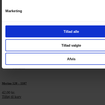
Permin
Marketing
Petite Knit
Pompstitch
Tillad alle
Prym
Tillad valgte
Re:designed
Afvis
Sandnes
Merino 120 – 1107
42,00
kr.
Tilføj til kurv