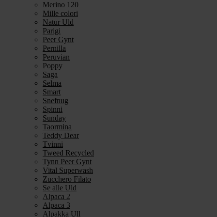
Merino 120
Mille colori
Natur Uld
Parigi
Peer Gynt
Pernilla
Peruvian
Poppy
Saga
Selma
Smart
Snefnug
Spinni
Sunday
Taormina
Teddy Dear
Tvinni
Tweed Recycled
Tynn Peer Gynt
Vital Superwash
Zucchero Filato
Se alle Uld
Alpaca 2
Alpaca 3
Alpakka Ull