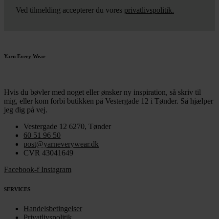
Ved tilmelding accepterer du vores
privatlivspolitik.
Yarn Every Wear
Hvis du bøvler med noget eller ønsker ny inspiration, så skriv til
mig
,
eller kom forbi butikken på Vestergade 12 i Tønder. Så hjælper
jeg dig på vej.
Vestergade 12 6270, Tønder
60 51 96 50
post@yarneverywear.dk
CVR 43041649
Facebook-f
Instagram
SERVICES
Handelsbetingelser
Privatlivspolitik