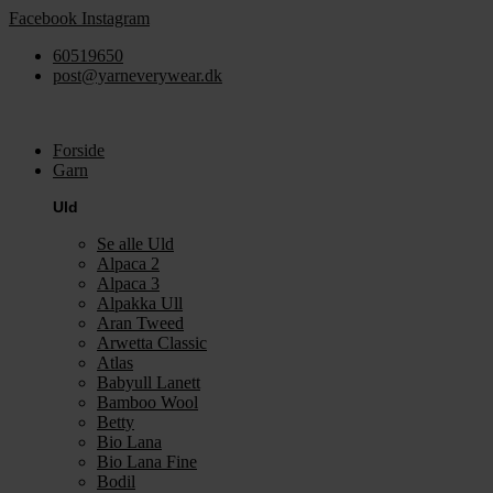
Videre
Facebook
Instagram
til
60519650
indhold
post@yarneverywear.dk
Forside
Garn
Uld
Se alle Uld
Alpaca 2
Alpaca 3
Alpakka Ull
Aran Tweed
Arwetta Classic
Atlas
Babyull Lanett
Bamboo Wool
Betty
Bio Lana
Bio Lana Fine
Bodil