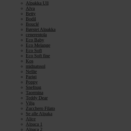
Alpakka Ull
Alva
Betty
Bodil
Bouclé
Børstet Alpakka
cenerentola
Eco Baby
Eco Melange
Eco Soft
Eco Soft fine
Kos
midnatssol
Nellie
Parigi
Poppy
Snefnug
Taormina
Teddy Dear
Vilja
Zucchero Filato
Se alle Alpaka
Alice
Alpaca 1
Alpaca 2