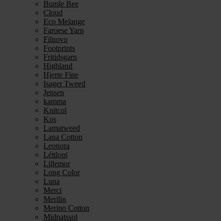
Bumle Bee
Cloud
Eco Melange
Faroese Yarn
Filnovo
Footprints
Fritidsgarn
Highland
Hjerte Fine
Isager Tweed
Jensen
kamma
Knitcol
Kos
Lamatweed
Lana Cotton
Leonora
Léttlopi
Lillemor
Long Color
Luna
Merci
Merilin
Merino Cotton
Midnatssol