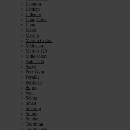
Leonora
Léttlopi
Lillemor
Long Color
Luna
Merci
Merilin
Merino Cotton
Midnatssol
Merino 120
Mille colori
Natur Uld
Parigi
Peer Gynt
Pernilla
Peruvian
Poppy
Saga
Selma
Smart
Snefnug
Spinni
Sunday
Taormina
Teddy Dear