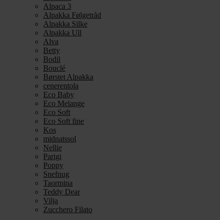
Alpaca 3
Alpakka Følgetråd
Alpakka Silke
Alpakka Ull
Alva
Betty
Bodil
Bouclé
Børstet Alpakka
cenerentola
Eco Baby
Eco Melange
Eco Soft
Eco Soft fine
Kos
midnatssol
Nellie
Parigi
Poppy
Snefnug
Taormina
Teddy Dear
Vilja
Zucchero Filato