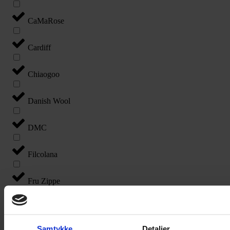
CaMaRose
Cardiff
Chiaogoo
Danish Wool
DMC
Filcolana
Fru Zippe
Gepard Garn
Samtykke
Detaljer