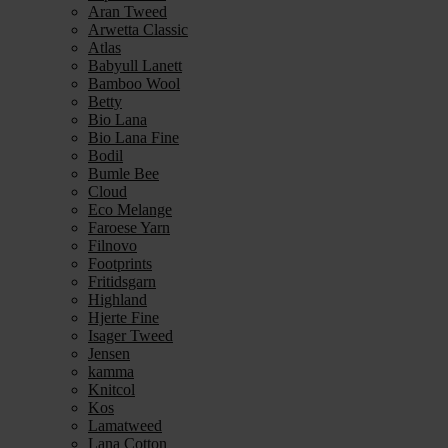
Aran Tweed
Arwetta Classic
Atlas
Babyull Lanett
Bamboo Wool
Betty
Bio Lana
Bio Lana Fine
Bodil
Bumle Bee
Cloud
Eco Melange
Faroese Yarn
Filnovo
Footprints
Fritidsgarn
Highland
Hjerte Fine
Isager Tweed
Jensen
kamma
Knitcol
Kos
Lamatweed
Lana Cotton