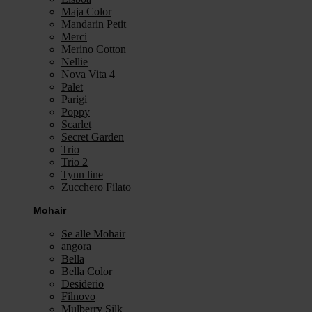
Maja Color
Mandarin Petit
Merci
Merino Cotton
Nellie
Nova Vita 4
Palet
Parigi
Poppy
Scarlet
Secret Garden
Trio
Trio 2
Tynn line
Zucchero Filato
Mohair
Se alle Mohair
angora
Bella
Bella Color
Desiderio
Filnovo
Mulberry Silk