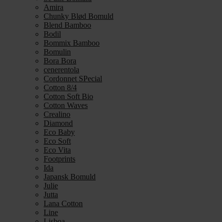
Amira
Chunky Blød Bomuld
Blend Bamboo
Bodil
Bommix Bamboo
Bomulin
Bora Bora
cenerentola
Cordonnet SPecial
Cotton 8/4
Cotton Soft Bio
Cotton Waves
Crealino
Diamond
Eco Baby
Eco Soft
Eco Vita
Footprints
Ida
Japansk Bomuld
Julie
Jutta
Lana Cotton
Line
Lisboa