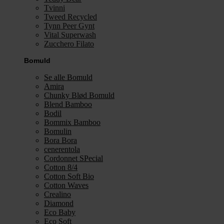
Tvinni
Tweed Recycled
Tynn Peer Gynt
Vital Superwash
Zucchero Filato
Bomuld
Se alle Bomuld
Amira
Chunky Blød Bomuld
Blend Bamboo
Bodil
Bommix Bamboo
Bomulin
Bora Bora
cenerentola
Cordonnet SPecial
Cotton 8/4
Cotton Soft Bio
Cotton Waves
Crealino
Diamond
Eco Baby
Eco Soft