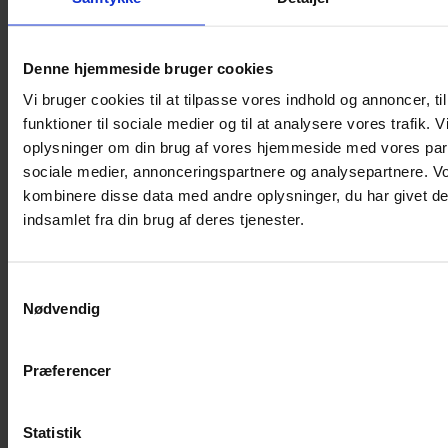
Go Handmade
Hånd og tråd
Denne hjemmeside bruger cookies
Vi bruger cookies til at tilpasse vores indhold og annoncer, til
Hjertegarn
funktioner til sociale medier og til at analysere vores trafik. 
oplysninger om din brug af vores hjemmeside med vores part
Isager
sociale medier, annonceringspartnere og analysepartnere. V
kombinere disse data med andre oplysninger, du har givet de
Istex
indsamlet fra din brug af deres tjenester.
Knit Pro
Samtykkevalg
Nødvendig
Lang Yarn
Præferencer
Mayflower
Mondial
Statistik