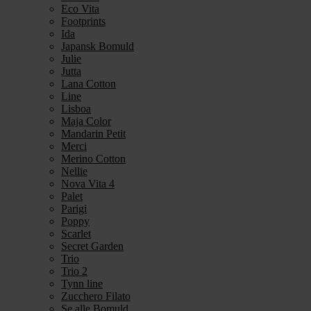
Eco Vita
Footprints
Ida
Japansk Bomuld
Julie
Jutta
Lana Cotton
Line
Lisboa
Maja Color
Mandarin Petit
Merci
Merino Cotton
Nellie
Nova Vita 4
Palet
Parigi
Poppy
Scarlet
Secret Garden
Trio
Trio 2
Tynn line
Zucchero Filato
Se alle Bomuld