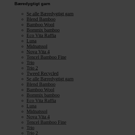
Bæredygtigt garn
Se alle Bæredygtigt garn
Blend Bamboo
Bamboo Wool
Bommix bamboo
Eco Vita Raffia
Luna
Midnatssol
Nova Vita 4
Tencel Bamboo Fine
Trio
Trio 2
Tweed Recycled
Se alle Bæredygtigt garn
Blend Bamboo
Bamboo Wool
Bommix bamboo
Eco Vita Raffia
Luna
Midnatssol
Nova Vita 4
Tencel Bamboo Fine
Trio
Trio 2