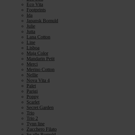
Eco Vita
Footprints
Ida
Japansk Bomuld
Julie
Jutta
Lana Cotton
Line
Lisboa
Maja Color
Mandarin Petit
Merci
Merino Cotton
Nellie
Nova Vita 4
Palet
Parigi
Poppy
Scarlet
Secret Garden
Trio
Trio 2
Tynn line
Zucchero Filato
Se alle Bomuld