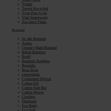
Tvinni
Tweed Recycled
Tynn Peer Gynt
Vital Superwash
Zucchero Filato
Bomuld
Se alle Bomuld
Amira
Chunky Blød Bomuld
Blend Bamboo
Bodil
Bommix Bamboo
Bomulin
Bora Bora
cenerentola
Cordonnet SPecial
Cotton 8/4
Cotton Soft Bio
Cotton Waves
Crealino
Diamond
Eco Baby
Eco Soft