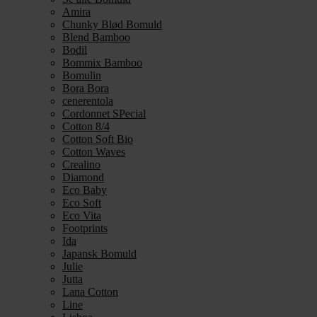
Amira
Chunky Blød Bomuld
Blend Bamboo
Bodil
Bommix Bamboo
Bomulin
Bora Bora
cenerentola
Cordonnet SPecial
Cotton 8/4
Cotton Soft Bio
Cotton Waves
Crealino
Diamond
Eco Baby
Eco Soft
Eco Vita
Footprints
Ida
Japansk Bomuld
Julie
Jutta
Lana Cotton
Line