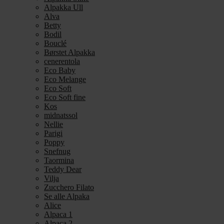
Alpakka Ull
Alva
Betty
Bodil
Bouclé
Børstet Alpakka
cenerentola
Eco Baby
Eco Melange
Eco Soft
Eco Soft fine
Kos
midnatssol
Nellie
Parigi
Poppy
Snefnug
Taormina
Teddy Dear
Vilja
Zucchero Filato
Se alle Alpaka
Alice
Alpaca 1
Alpaca 2