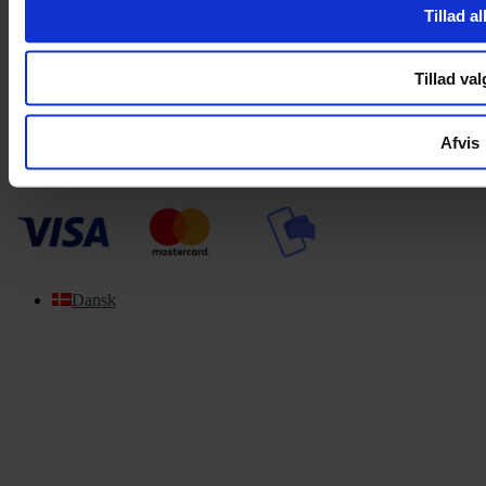
Tillad al
Om Yarn Every Wear
ÅBNINGSTIDER
Tillad val
Mandag – Fredag 10:00 – 17:30
Lørdag 10:00 – 14:00
Afvis
Copyright © 2022.
Design & hosting by Webhuset Ballum ApS
Dansk