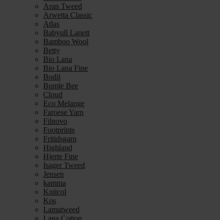
Aran Tweed
Arwetta Classic
Atlas
Babyull Lanett
Bamboo Wool
Betty
Bio Lana
Bio Lana Fine
Bodil
Bumle Bee
Cloud
Eco Melange
Faroese Yarn
Filnovo
Footprints
Fritidsgarn
Highland
Hjerte Fine
Isager Tweed
Jensen
kamma
Knitcol
Kos
Lamatweed
Lana Cotton