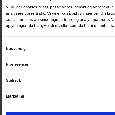
Hvis du bøvler med noget eller ønsker ny inspiration, så skriv til
Vi bruger cookies til at tilpasse vores indhold og annoncer, til 
mig
,
eller kom forbi butikken på Vestergade 12 i Tønder. Så hjælper
jeg dig på vej.
analysere vores trafik. Vi deler også oplysninger om din br
sociale medier, annonceringspartnere og analysepartnere. V
Vestergade 12 6270, Tønder
oplysninger, du har givet dem, eller som de har indsamlet fra 
60 51 96 50
post@yarneverywear.dk
CVR 43041649
Samtykkevalg
Facebook-f
Instagram
Nødvendig
SERVICES
Handelsbetingelser
Præferencer
Privatlivspolitik
Cookiepolitik
Statistik
Handelsbetingelser
Privatlivspolitik
Cookiepolitik
Marketing
OM OS
Om Yarn Every Wear