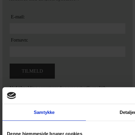
E-mail:
Fornavn:
Ved tilmelding accepterer du vores
privatlivspolitik.
Samtykke
Detalje
Yarn Every Wear
Denne hjemmeside bruger cookies