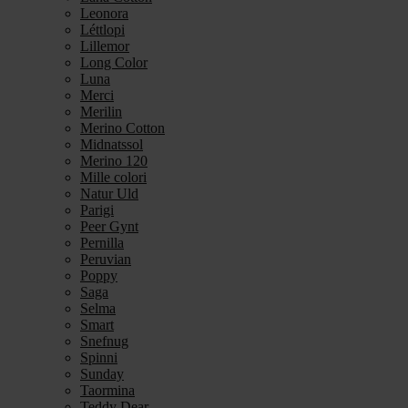
Leonora
Léttlopi
Lillemor
Long Color
Luna
Merci
Merilin
Merino Cotton
Midnatssol
Merino 120
Mille colori
Natur Uld
Parigi
Peer Gynt
Pernilla
Peruvian
Poppy
Saga
Selma
Smart
Snefnug
Spinni
Sunday
Taormina
Teddy Dear