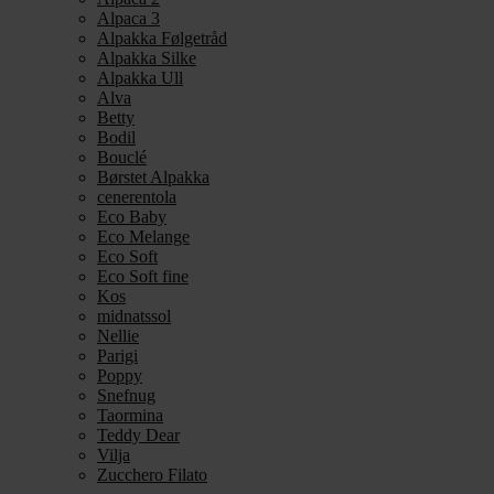
Alpaca 3
Alpakka Følgetråd
Alpakka Silke
Alpakka Ull
Alva
Betty
Bodil
Bouclé
Børstet Alpakka
cenerentola
Eco Baby
Eco Melange
Eco Soft
Eco Soft fine
Kos
midnatssol
Nellie
Parigi
Poppy
Snefnug
Taormina
Teddy Dear
Vilja
Zucchero Filato