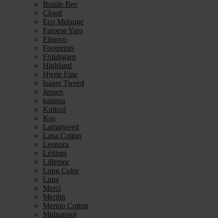
Bumle Bee
Cloud
Eco Melange
Faroese Yarn
Filnovo
Footprints
Fritidsgarn
Highland
Hjerte Fine
Isager Tweed
Jensen
kamma
Knitcol
Kos
Lamatweed
Lana Cotton
Leonora
Léttlopi
Lillemor
Long Color
Luna
Merci
Merilin
Merino Cotton
Midnatssol