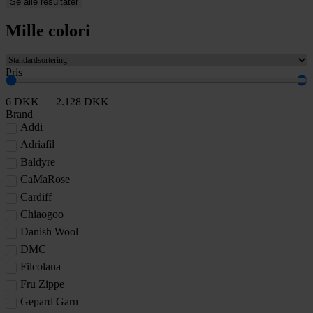
Se alle resultater
Mille colori
Pris
6
DKK
—
2.128
DKK
Brand
Addi
Adriafil
Baldyre
CaMaRose
Cardiff
Chiaogoo
Danish Wool
DMC
Filcolana
Fru Zippe
Gepard Garn