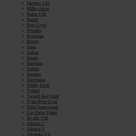
Merino 120
Mille colori
Natur Uld
Parigi
Peer Gynt
Pernilla
Peruvian
Poppy
Saga
Selma
Smart
Snefnug
Spinni
Sunday
Taormina
Teddy Dear
Tvinni
Tweed Recycled
Tynn Peer Gynt
Vital Superwash
Zucchero Filato
Se alle Uld
Alpaca 2
Alpaca 3
Alpakka Ull