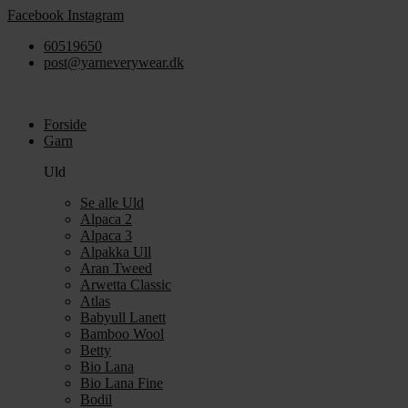
Videre
Facebook
Instagram
til
60519650
indhold
post@yarneverywear.dk
Forside
Garn
Uld
Se alle Uld
Alpaca 2
Alpaca 3
Alpakka Ull
Aran Tweed
Arwetta Classic
Atlas
Babyull Lanett
Bamboo Wool
Betty
Bio Lana
Bio Lana Fine
Bodil