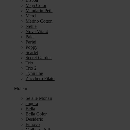
Lisboa
Maja Color
Mandarin Petit
Merci
Merino Cotton
Nellie
Nova Vita 4
Palet
Parigi
Poppy
Scarlet
Secret Garden
Trio
Trio 2
Tynn line
Zucchero Filato
Mohair
Se alle Mohair
angora
Bella
Bella Color
Desiderio
Filnovo
Mulberry Silk