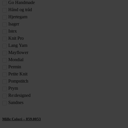
Go Handmade
Hånd og tråd
Hjertegarn
Isager
Istex
Knit Pro
Lang Yarn
Mayflower
Mondial
Permin
Petite Knit
Pompstitch
Prym
Re:designed
Sandnes
Mille Colori – 859.0053