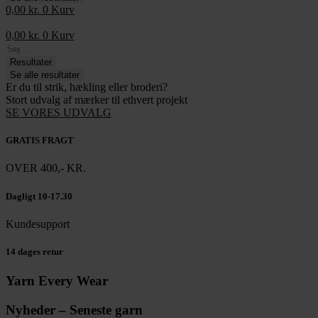
0,00
kr.
0
Kurv
0,00
kr.
0
Kurv
Search
...
Resultater
Se alle resultater
Er du til strik, hækling eller broderi?
Stort udvalg af mærker til ethvert projekt
SE VORES UDVALG
GRATIS FRAGT
OVER 400,- KR.
Dagligt 10-17.30
Kundesupport
14 dages retur
Yarn Every Wear
Nyheder – Seneste garn