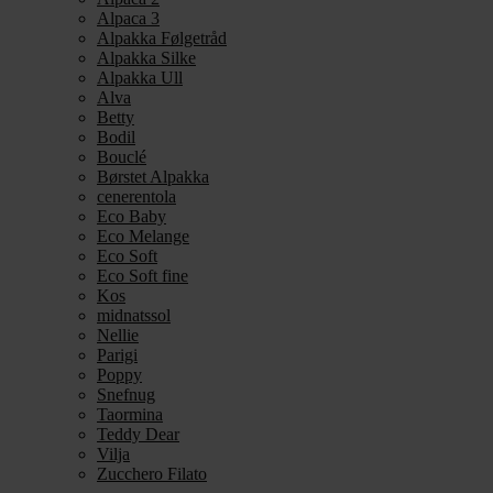
Alpaca 3
Alpakka Følgetråd
Alpakka Silke
Alpakka Ull
Alva
Betty
Bodil
Bouclé
Børstet Alpakka
cenerentola
Eco Baby
Eco Melange
Eco Soft
Eco Soft fine
Kos
midnatssol
Nellie
Parigi
Poppy
Snefnug
Taormina
Teddy Dear
Vilja
Zucchero Filato