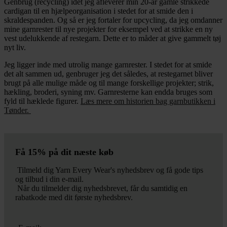
Genbrug (recycling) idet jeg afleverer min 20-år gamle strikkede
cardigan til en hjælpeorganisation i stedet for at smide den i
skraldespanden. Og så er jeg fortaler for upcycling, da jeg omdanner
mine garnrester til nye projekter for eksempel ved at strikke en ny
vest udelukkende af restegarn. Dette er to måder at give gammelt tøj
nyt liv.
Jeg ligger inde med utrolig mange garnrester. I stedet for at smide
det alt sammen ud, genbruger jeg det således, at restegarnet bliver
brugt på alle mulige måde og til mange forskellige projekter; strik,
hækling, broderi, syning mv. Garnresterne kan endda bruges som
fyld til hæklede figurer.
Læs mere om historien bag garnbutikken i
Tønder.
Få 15% på dit næste køb
Tilmeld dig Yarn Every Wear's nyhedsbrev og få gode tips
og tilbud i din e-mail.
Når du tilmelder dig nyhedsbrevet, får du samtidig en
rabatkode med dit første nyhedsbrev.