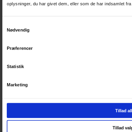
oplysninger, du har givet dem, eller som de har indsamlet fra 
Vestergade 12 6270, Tønder
60 51 96 50
post@yarneverywear.dk
Samtykkevalg
CVR 43041649
Nødvendig
Facebook-f
Instagram
SERVICES
Præferencer
Handelsbetingelser
Privatlivspolitik
Statistik
Cookiepolitik
Handelsbetingelser
Privatlivspolitik
Marketing
Cookiepolitik
OM OS
Tillad al
Om Yarn Every Wear
Om Yarn Every Wear
Tillad val