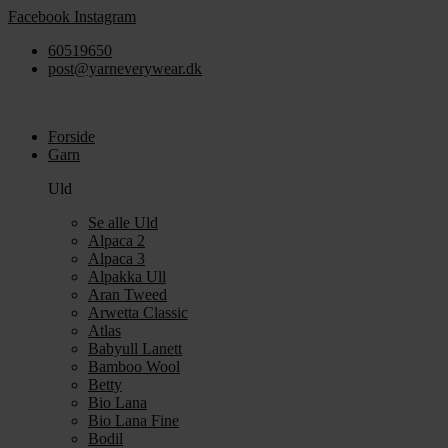
Videre
Facebook
Instagram
til
60519650
indhold
post@yarneverywear.dk
Forside
Garn
Uld
Se alle Uld
Alpaca 2
Alpaca 3
Alpakka Ull
Aran Tweed
Arwetta Classic
Atlas
Babyull Lanett
Bamboo Wool
Betty
Bio Lana
Bio Lana Fine
Bodil