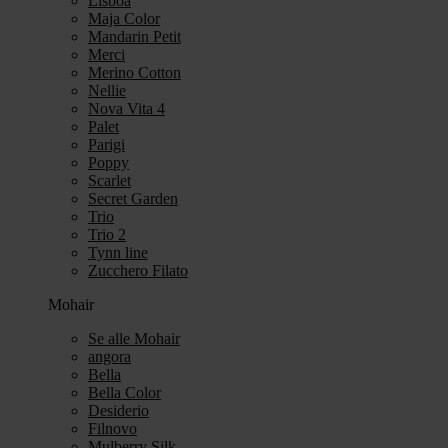
Lisboa
Maja Color
Mandarin Petit
Merci
Merino Cotton
Nellie
Nova Vita 4
Palet
Parigi
Poppy
Scarlet
Secret Garden
Trio
Trio 2
Tynn line
Zucchero Filato
Mohair
Se alle Mohair
angora
Bella
Bella Color
Desiderio
Filnovo
Mulberry Silk