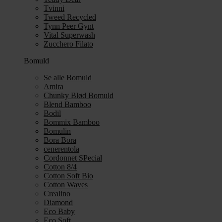
Tvinni
Tweed Recycled
Tynn Peer Gynt
Vital Superwash
Zucchero Filato
Bomuld
Se alle Bomuld
Amira
Chunky Blød Bomuld
Blend Bamboo
Bodil
Bommix Bamboo
Bomulin
Bora Bora
cenerentola
Cordonnet SPecial
Cotton 8/4
Cotton Soft Bio
Cotton Waves
Crealino
Diamond
Eco Baby
Eco Soft