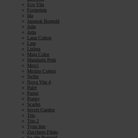
Eco Vita
Footprints
Ida
Japansk Bomuld
Julie
Jutta
Lana Cotton
Line
Lisboa
Maja Color
Mandarin Petit
Merci
Merino Cotton
Nellie
Nova Vita 4
Palet
Parigi
Poppy
Scarlet
Secret Garden
Trio
Trio 2
Tynn line
Zucchero Filato
Se alle Bomuld