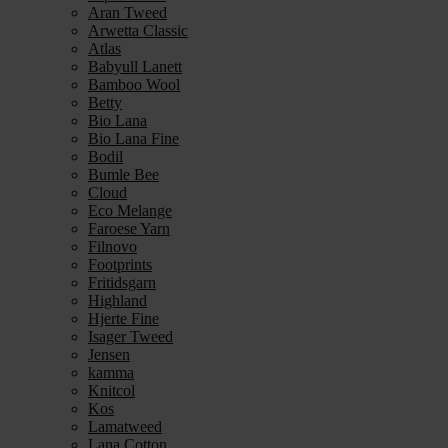
Aran Tweed
Arwetta Classic
Atlas
Babyull Lanett
Bamboo Wool
Betty
Bio Lana
Bio Lana Fine
Bodil
Bumle Bee
Cloud
Eco Melange
Faroese Yarn
Filnovo
Footprints
Fritidsgarn
Highland
Hjerte Fine
Isager Tweed
Jensen
kamma
Knitcol
Kos
Lamatweed
Lana Cotton