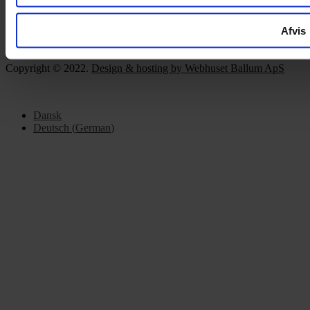
ÅBNINGSTIDER
Afvis
Mandag – Fredag 10:00 – 17:30
Lørdag 10:00 – 14:00
Copyright © 2022.
Design & hosting by Webhuset Ballum ApS
Dansk
Deutsch
(
German
)