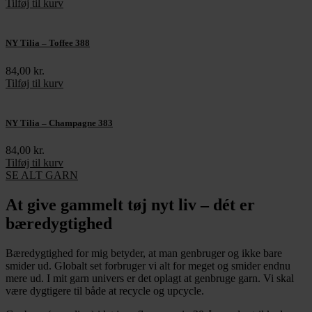
Tilføj til kurv
NY Tilia – Toffee 388
84,00
kr.
Tilføj til kurv
NY Tilia – Champagne 383
84,00
kr.
Tilføj til kurv
SE ALT GARN
At give gammelt tøj nyt liv – dét er
bæredygtighed
Bæredygtighed for mig betyder, at man genbruger og ikke bare
smider ud. Globalt set forbruger vi alt for meget og smider endnu
mere ud. I mit garn univers er det oplagt at genbruge garn. Vi skal
være dygtigere til både at recycle og upcycle.