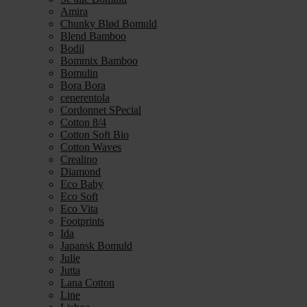
Amira
Chunky Blød Bomuld
Blend Bamboo
Bodil
Bommix Bamboo
Bomulin
Bora Bora
cenerentola
Cordonnet SPecial
Cotton 8/4
Cotton Soft Bio
Cotton Waves
Crealino
Diamond
Eco Baby
Eco Soft
Eco Vita
Footprints
Ida
Japansk Bomuld
Julie
Jutta
Lana Cotton
Line