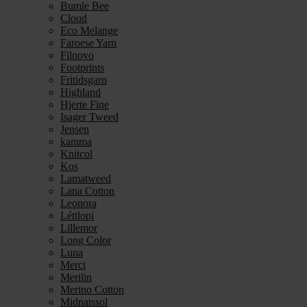
Bumle Bee
Cloud
Eco Melange
Faroese Yarn
Filnovo
Footprints
Fritidsgarn
Highland
Hjerte Fine
Isager Tweed
Jensen
kamma
Knitcol
Kos
Lamatweed
Lana Cotton
Leonora
Léttlopi
Lillemor
Long Color
Luna
Merci
Merilin
Merino Cotton
Midnatssol