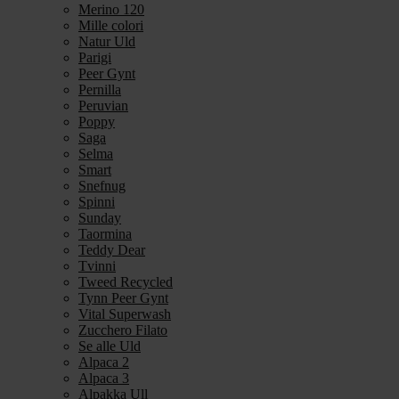
Merino 120
Mille colori
Natur Uld
Parigi
Peer Gynt
Pernilla
Peruvian
Poppy
Saga
Selma
Smart
Snefnug
Spinni
Sunday
Taormina
Teddy Dear
Tvinni
Tweed Recycled
Tynn Peer Gynt
Vital Superwash
Zucchero Filato
Se alle Uld
Alpaca 2
Alpaca 3
Alpakka Ull