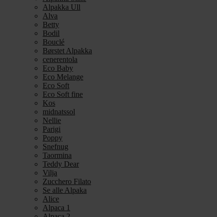
Alpakka Ull
Alva
Betty
Bodil
Bouclé
Børstet Alpakka
cenerentola
Eco Baby
Eco Melange
Eco Soft
Eco Soft fine
Kos
midnatssol
Nellie
Parigi
Poppy
Snefnug
Taormina
Teddy Dear
Vilja
Zucchero Filato
Se alle Alpaka
Alice
Alpaca 1
Alpaca 2