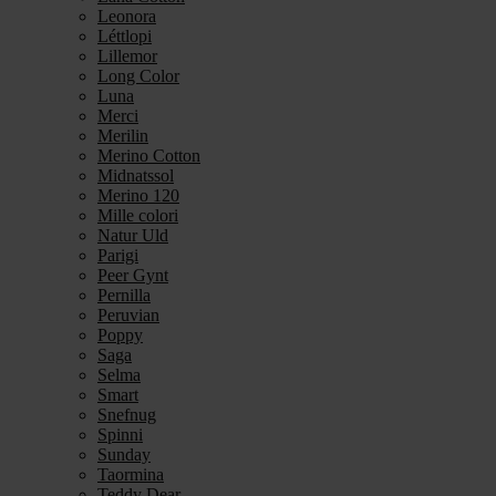
Leonora
Léttlopi
Lillemor
Long Color
Luna
Merci
Merilin
Merino Cotton
Midnatssol
Merino 120
Mille colori
Natur Uld
Parigi
Peer Gynt
Pernilla
Peruvian
Poppy
Saga
Selma
Smart
Snefnug
Spinni
Sunday
Taormina
Teddy Dear