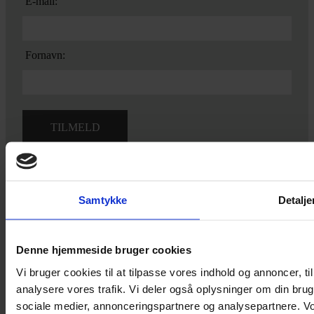
E-mail:
Fornavn:
Ved tilmelding accepterer du vores
privatlivspolitik.
Samtykke
Detalje
Yarn Every Wear
Denne hjemmeside bruger cookies
Vi bruger cookies til at tilpasse vores indhold og annoncer, til 
Hvis du bøvler med noget eller ønsker ny inspiration, så skriv til
analysere vores trafik. Vi deler også oplysninger om din br
mig
,
eller kom forbi butikken på Vestergade 12 i Tønder. Så hjælper
sociale medier, annonceringspartnere og analysepartnere. V
jeg dig på vej.