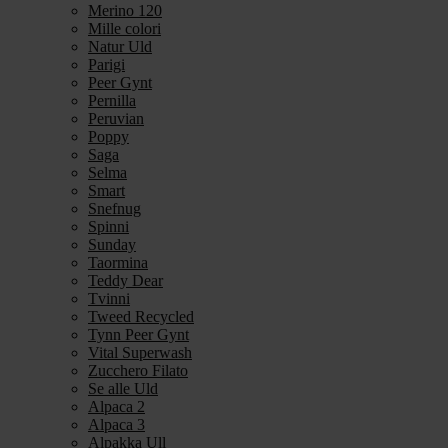
Merino 120
Mille colori
Natur Uld
Parigi
Peer Gynt
Pernilla
Peruvian
Poppy
Saga
Selma
Smart
Snefnug
Spinni
Sunday
Taormina
Teddy Dear
Tvinni
Tweed Recycled
Tynn Peer Gynt
Vital Superwash
Zucchero Filato
Se alle Uld
Alpaca 2
Alpaca 3
Alpakka Ull