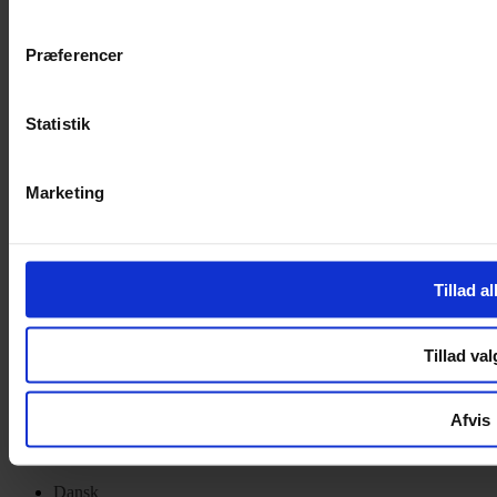
Privatlivspolitik
Cookiepolitik
Præferencer
Handelsbetingelser
Privatlivspolitik
Cookiepolitik
Statistik
OM OS
Marketing
Om Yarn Every Wear
Om Yarn Every Wear
ÅBNINGSTIDER
Tillad al
Mandag – Fredag 10:00 – 17:30
Lørdag 10:00 – 14:00
Tillad val
Copyright © 2022.
Design & hosting by Webhuset Ballum ApS
Afvis
Dansk