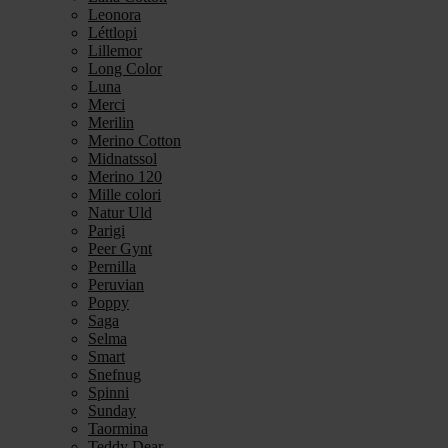
Leonora
Léttlopi
Lillemor
Long Color
Luna
Merci
Merilin
Merino Cotton
Midnatssol
Merino 120
Mille colori
Natur Uld
Parigi
Peer Gynt
Pernilla
Peruvian
Poppy
Saga
Selma
Smart
Snefnug
Spinni
Sunday
Taormina
Teddy Dear