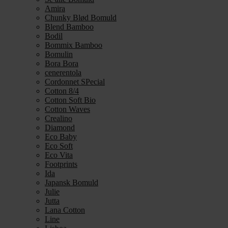
Amira
Chunky Blød Bomuld
Blend Bamboo
Bodil
Bommix Bamboo
Bomulin
Bora Bora
cenerentola
Cordonnet SPecial
Cotton 8/4
Cotton Soft Bio
Cotton Waves
Crealino
Diamond
Eco Baby
Eco Soft
Eco Vita
Footprints
Ida
Japansk Bomuld
Julie
Jutta
Lana Cotton
Line