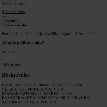
0,00
kr.
0
Kurv
0,00
kr.
0
Kurv
Search
...
Resultater
Se alle resultater
Forside
/
Garn
/
Silke
/
Alpakka Silke
/ Alpakka Silke – 4642
Alpakka Silke – 4642
89,00
kr.
Alpakka
Silke
Tilføj til kurv
-
4642
Beskrivelse
antal
LØBELÆNGDE: CA. 200 METER PR. 50 GRAM
VEJLEDENDE PINDE: PINDE NR. 3
STRIKKEFASTHED: 27 MASKER = 10 CM
RÅMATERIALET KOMMER FRA: SILKE FRA KINA,
ALPAKKA FRA PERU/BOLIVIA