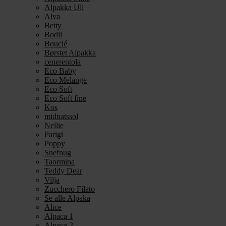
Alpakka Ull
Alva
Betty
Bodil
Bouclé
Børstet Alpakka
cenerentola
Eco Baby
Eco Melange
Eco Soft
Eco Soft fine
Kos
midnatssol
Nellie
Parigi
Poppy
Snefnug
Taormina
Teddy Dear
Vilja
Zucchero Filato
Se alle Alpaka
Alice
Alpaca 1
Alpaca 2