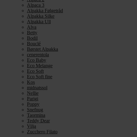
Alpaca 3
Alpakka Følgetråd
Alpakka Silke
Alpakka Ull
Alva
Betty
Bodil
Bouclé
Børstet Alpakka
cenerentola
Eco Baby
Eco Melange
Eco Soft
Eco Soft fine
Kos
midnatssol
Nellie
Parigi
Poppy
Snefnug
Taormina
Teddy Dear
Vilja
Zucchero Filato