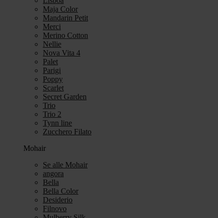
Lisboa
Maja Color
Mandarin Petit
Merci
Merino Cotton
Nellie
Nova Vita 4
Palet
Parigi
Poppy
Scarlet
Secret Garden
Trio
Trio 2
Tynn line
Zucchero Filato
Mohair
Se alle Mohair
angora
Bella
Bella Color
Desiderio
Filnovo
Mulberry Silk