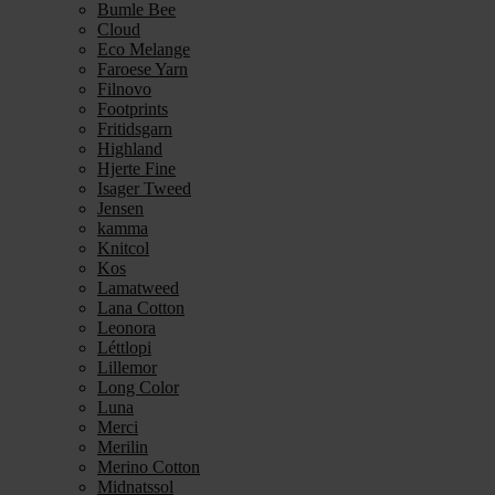
Bumle Bee
Cloud
Eco Melange
Faroese Yarn
Filnovo
Footprints
Fritidsgarn
Highland
Hjerte Fine
Isager Tweed
Jensen
kamma
Knitcol
Kos
Lamatweed
Lana Cotton
Leonora
Léttlopi
Lillemor
Long Color
Luna
Merci
Merilin
Merino Cotton
Midnatssol