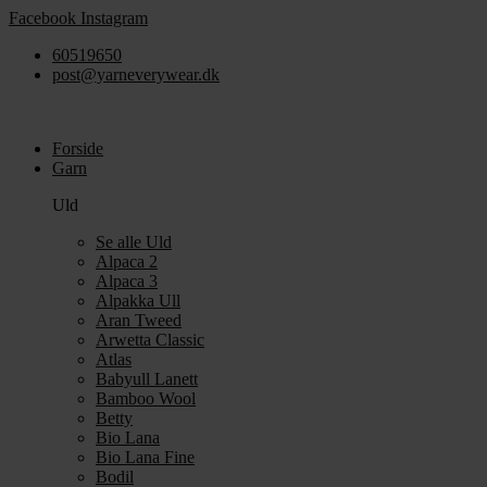
Videre
Facebook
Instagram
til
60519650
indhold
post@yarneverywear.dk
Forside
Garn
Uld
Se alle Uld
Alpaca 2
Alpaca 3
Alpakka Ull
Aran Tweed
Arwetta Classic
Atlas
Babyull Lanett
Bamboo Wool
Betty
Bio Lana
Bio Lana Fine
Bodil