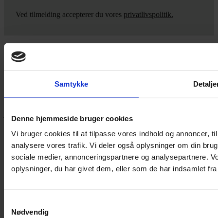
Ved tilmelding accepterer du vores
privatlivspolitik.
Yarn Every Wear
Samtykke
Detalje
Hvis du bøvler med noget eller ønsker ny inspiration, så skriv til
mig
,
eller kom forbi butikken på Vestergade 12 i Tønder. Så hjælper
jeg dig på vej.
Denne hjemmeside bruger cookies
Vestergade 12 6270, Tønder
Vi bruger cookies til at tilpasse vores indhold og annoncer, til 
60 51 96 50
analysere vores trafik. Vi deler også oplysninger om din br
post@yarneverywear.dk
CVR 43041649
sociale medier, annonceringspartnere og analysepartnere. V
oplysninger, du har givet dem, eller som de har indsamlet fra 
Facebook-f
Instagram
SERVICES
Samtykkevalg
Nødvendig
Handelsbetingelser