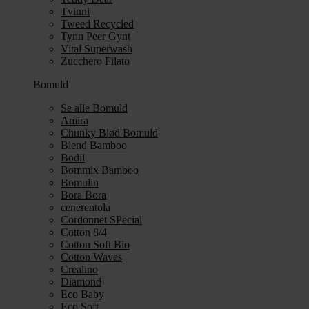
Tvinni
Tweed Recycled
Tynn Peer Gynt
Vital Superwash
Zucchero Filato
Bomuld
Se alle Bomuld
Amira
Chunky Blød Bomuld
Blend Bamboo
Bodil
Bommix Bamboo
Bomulin
Bora Bora
cenerentola
Cordonnet SPecial
Cotton 8/4
Cotton Soft Bio
Cotton Waves
Crealino
Diamond
Eco Baby
Eco Soft