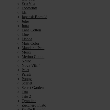
Eco Vita
Footprints
Ida
Japansk Bomuld
Julie
Jutta
Lana Cotton
Line
Lisboa
Maja Color
Mandarin Petit
Merci
Merino Cotton
Nellie
Nova Vita 4
Palet
Parigi
Poppy
Scarlet
Secret Garden
Trio
Trio 2
Tynn line
Zucchero Filato
Se alle Bomuld