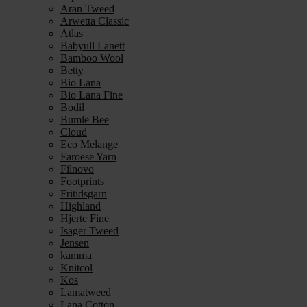
Aran Tweed
Arwetta Classic
Atlas
Babyull Lanett
Bamboo Wool
Betty
Bio Lana
Bio Lana Fine
Bodil
Bumle Bee
Cloud
Eco Melange
Faroese Yarn
Filnovo
Footprints
Fritidsgarn
Highland
Hjerte Fine
Isager Tweed
Jensen
kamma
Knitcol
Kos
Lamatweed
Lana Cotton