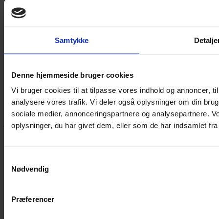
Ved tilmelding accepterer du vores
privatlivspolitik.
Samtykke
Detalje
Yarn Every Wear
Denne hjemmeside bruger cookies
Vi bruger cookies til at tilpasse vores indhold og annoncer, til 
analysere vores trafik. Vi deler også oplysninger om din br
Hvis du bøvler med noget eller ønsker ny inspiration, så skriv til
sociale medier, annonceringspartnere og analysepartnere. V
mig
,
eller kom forbi butikken på Vestergade 12 i Tønder. Så hjælper
jeg dig på vej.
oplysninger, du har givet dem, eller som de har indsamlet fra 
Vestergade 12 6270, Tønder
60 51 96 50
post@yarneverywear.dk
Samtykkevalg
CVR 43041649
Nødvendig
Facebook-f
Instagram
Præferencer
SERVICES