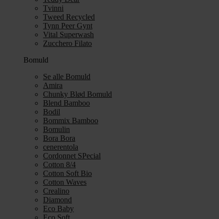
Tvinni
Tweed Recycled
Tynn Peer Gynt
Vital Superwash
Zucchero Filato
Bomuld
Se alle Bomuld
Amira
Chunky Blød Bomuld
Blend Bamboo
Bodil
Bommix Bamboo
Bomulin
Bora Bora
cenerentola
Cordonnet SPecial
Cotton 8/4
Cotton Soft Bio
Cotton Waves
Crealino
Diamond
Eco Baby
Eco Soft