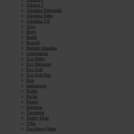
Alpaca 3
Alpakka Følgetråd
Alpakka Silke
Alpakka Ull
Alva
Betty
Bodil
Bouclé
Børstet Alpakka
cenerentola
Eco Baby
Eco Melange
Eco Soft
Eco Soft fine
Kos
midnatssol
Nellie
Parigi
Poppy
Snefnug
Taormina
Teddy Dear
Vilja
Zucchero Filato