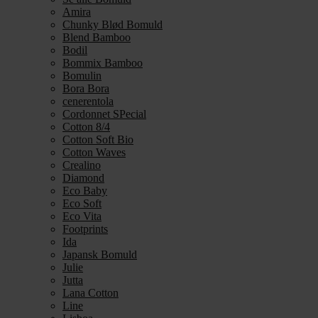
Amira
Chunky Blød Bomuld
Blend Bamboo
Bodil
Bommix Bamboo
Bomulin
Bora Bora
cenerentola
Cordonnet SPecial
Cotton 8/4
Cotton Soft Bio
Cotton Waves
Crealino
Diamond
Eco Baby
Eco Soft
Eco Vita
Footprints
Ida
Japansk Bomuld
Julie
Jutta
Lana Cotton
Line