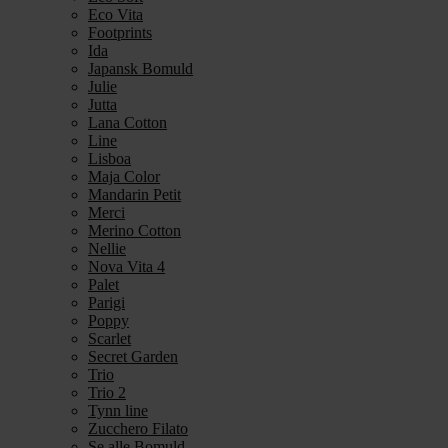
Eco Vita
Footprints
Ida
Japansk Bomuld
Julie
Jutta
Lana Cotton
Line
Lisboa
Maja Color
Mandarin Petit
Merci
Merino Cotton
Nellie
Nova Vita 4
Palet
Parigi
Poppy
Scarlet
Secret Garden
Trio
Trio 2
Tynn line
Zucchero Filato
Se alle Bomuld