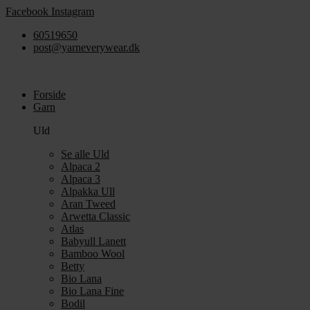
Videre
Facebook
Instagram
til
60519650
indhold
post@yarneverywear.dk
Forside
Garn
Uld
Se alle Uld
Alpaca 2
Alpaca 3
Alpakka Ull
Aran Tweed
Arwetta Classic
Atlas
Babyull Lanett
Bamboo Wool
Betty
Bio Lana
Bio Lana Fine
Bodil