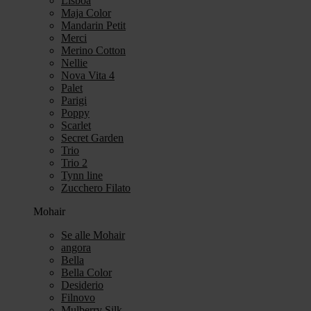
Lisboa
Maja Color
Mandarin Petit
Merci
Merino Cotton
Nellie
Nova Vita 4
Palet
Parigi
Poppy
Scarlet
Secret Garden
Trio
Trio 2
Tynn line
Zucchero Filato
Mohair
Se alle Mohair
angora
Bella
Bella Color
Desiderio
Filnovo
Mulberry Silk