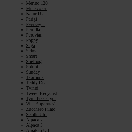
Merino 120
Mille colori
Natur Uld
Parigi
Peer Gynt
Pernilla
Peruvian
Poppy
Saga
Selma
Smart
Snefnug
Spinni
Sunday
Taormina
Teddy Dear
Tvinni
Tweed Recycled
Tynn Peer Gynt
Vital Superwash
Zucchero Filato
Se alle Uld
Alpaca 2
Alpaca 3
Alpakka Ull