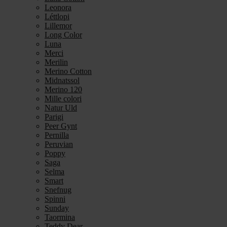
Leonora
Léttlopi
Lillemor
Long Color
Luna
Merci
Merilin
Merino Cotton
Midnatssol
Merino 120
Mille colori
Natur Uld
Parigi
Peer Gynt
Pernilla
Peruvian
Poppy
Saga
Selma
Smart
Snefnug
Spinni
Sunday
Taormina
Teddy Dear