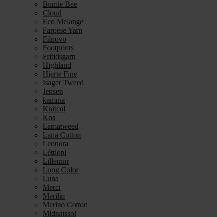
Bumle Bee
Cloud
Eco Melange
Faroese Yarn
Filnovo
Footprints
Fritidsgarn
Highland
Hjerte Fine
Isager Tweed
Jensen
kamma
Knitcol
Kos
Lamatweed
Lana Cotton
Leonora
Léttlopi
Lillemor
Long Color
Luna
Merci
Merilin
Merino Cotton
Midnatssol