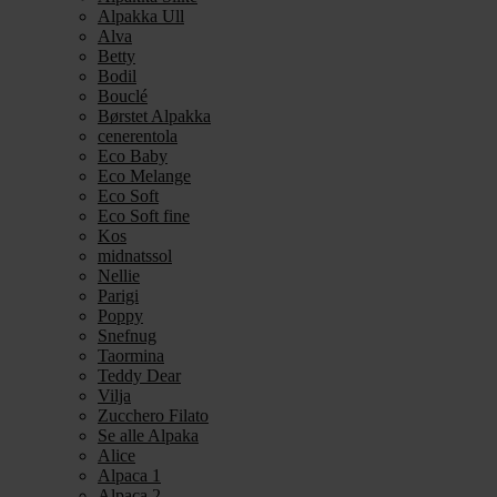
Alpakka Ull
Alva
Betty
Bodil
Bouclé
Børstet Alpakka
cenerentola
Eco Baby
Eco Melange
Eco Soft
Eco Soft fine
Kos
midnatssol
Nellie
Parigi
Poppy
Snefnug
Taormina
Teddy Dear
Vilja
Zucchero Filato
Se alle Alpaka
Alice
Alpaca 1
Alpaca 2