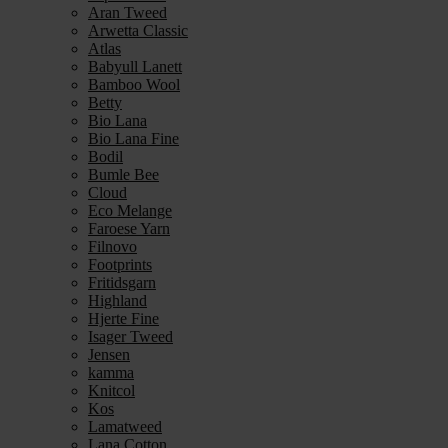
Aran Tweed
Arwetta Classic
Atlas
Babyull Lanett
Bamboo Wool
Betty
Bio Lana
Bio Lana Fine
Bodil
Bumle Bee
Cloud
Eco Melange
Faroese Yarn
Filnovo
Footprints
Fritidsgarn
Highland
Hjerte Fine
Isager Tweed
Jensen
kamma
Knitcol
Kos
Lamatweed
Lana Cotton