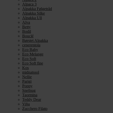
Alpaca 3
Alpakka Følgetråd
Alpakka Silke
Alpakka Ull
Alva
Betty
Bodil
Bouclé
Børstet Alpakka
cenerentola
Eco Baby
Eco Melange
Eco Soft
Eco Soft fine
Kos
midnatssol
Nellie
Parigi
Poppy
Snefnug
Taormina
Teddy Dear
Vilja
Zucchero Filato