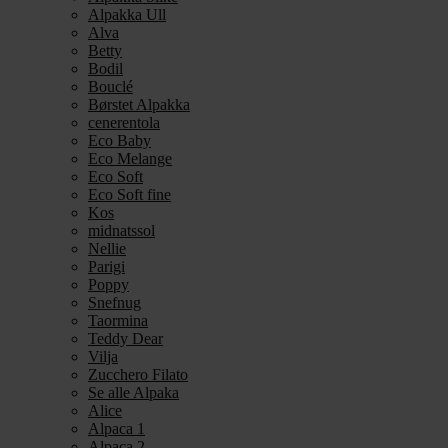
Alpakka Ull
Alva
Betty
Bodil
Bouclé
Børstet Alpakka
cenerentola
Eco Baby
Eco Melange
Eco Soft
Eco Soft fine
Kos
midnatssol
Nellie
Parigi
Poppy
Snefnug
Taormina
Teddy Dear
Vilja
Zucchero Filato
Se alle Alpaka
Alice
Alpaca 1
Alpaca 2