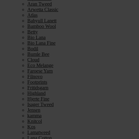
Aran Tweed
Arwetta Classic
Atlas
Babyull Lanett
Bamboo Wool
Betty
Bio Lana
Bio Lana Fine
Bodil
Bumle Bee
Cloud
Eco Melange
Faroese Yarn
Filnovo
Footprints
Fritidsgarn
Highland
Hjerte Fine
Isager Tweed
Jensen
kamma
Knitcol
Kos
Lamatweed
Lana Cotton