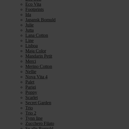
Eco Vita
Footprints
Ida
Japansk Bomuld
Julie
Jutta
Lana Cotton
Line
Lisboa
Maja Color
Mandarin Petit
Merci
Merino Cotton
Nellie
Nova Vita 4
Palet
Parigi
Poppy
Scarlet
Secret Garden
Trio
Trio 2
Tynn line
Zucchero Filato
Se alle Bomuld