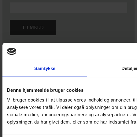
Ved tilmelding accepterer du vores
privatlivspolitik.
Samtykke
Detalje
Yarn Every Wear
Denne hjemmeside bruger cookies
Hvis du bøvler med noget eller ønsker ny inspiration, så skriv til
Vi bruger cookies til at tilpasse vores indhold og annoncer, til 
mig
,
eller kom forbi butikken på Vestergade 12 i Tønder. Så hjælper
analysere vores trafik. Vi deler også oplysninger om din br
jeg dig på vej.
sociale medier, annonceringspartnere og analysepartnere. V
Vestergade 12 6270, Tønder
oplysninger, du har givet dem, eller som de har indsamlet fra 
60 51 96 50
post@yarneverywear.dk
CVR 43041649