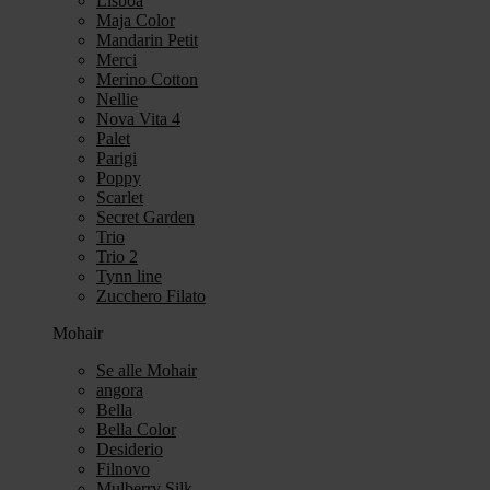
Lisboa
Maja Color
Mandarin Petit
Merci
Merino Cotton
Nellie
Nova Vita 4
Palet
Parigi
Poppy
Scarlet
Secret Garden
Trio
Trio 2
Tynn line
Zucchero Filato
Mohair
Se alle Mohair
angora
Bella
Bella Color
Desiderio
Filnovo
Mulberry Silk