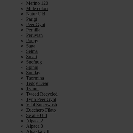
Merino 120
Mille colori
Natur Uld
Parigi
Peer Gynt
Pernilla
Peruvian
Poppy
Saga
Selma
Smart
Snefnug
Spinni
Sunday
Taormina
Teddy Dear
Tvinni
Tweed Recycled
Tynn Peer Gynt
Vital Superwash
Zucchero Filato
Se alle Uld
Alpaca 2
Alpaca 3
Alpakka Ull