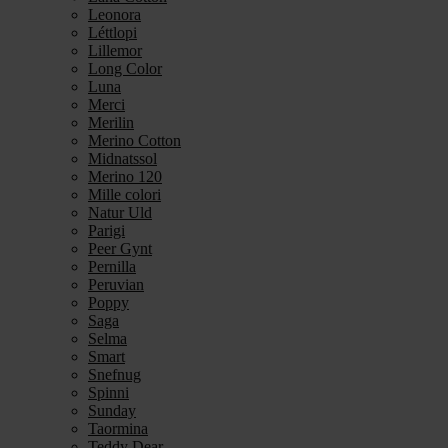
Leonora
Léttlopi
Lillemor
Long Color
Luna
Merci
Merilin
Merino Cotton
Midnatssol
Merino 120
Mille colori
Natur Uld
Parigi
Peer Gynt
Pernilla
Peruvian
Poppy
Saga
Selma
Smart
Snefnug
Spinni
Sunday
Taormina
Teddy Dear