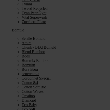
Tvinni
Tweed Recycled
Tynn Peer Gynt
Vital Superwash
Zucchero Filato
Bomuld
Se alle Bomuld
Amira
Chunky Blød Bomuld
Blend Bamboo
Bodil
Bommix Bamboo
Bomulin
Bora Bora
cenerentola
Cordonnet SPecial
Cotton 8/4
Cotton Soft Bio
Cotton Waves
Crealino
Diamond
Eco Baby
Eco Soft