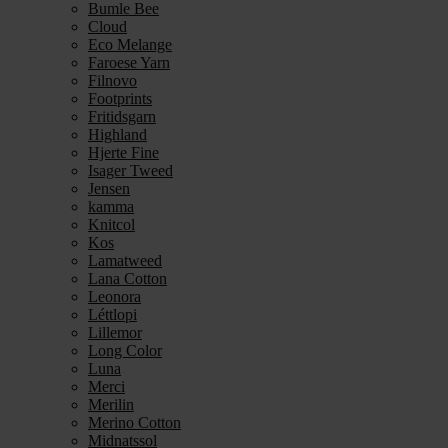
Bumle Bee
Cloud
Eco Melange
Faroese Yarn
Filnovo
Footprints
Fritidsgarn
Highland
Hjerte Fine
Isager Tweed
Jensen
kamma
Knitcol
Kos
Lamatweed
Lana Cotton
Leonora
Léttlopi
Lillemor
Long Color
Luna
Merci
Merilin
Merino Cotton
Midnatssol