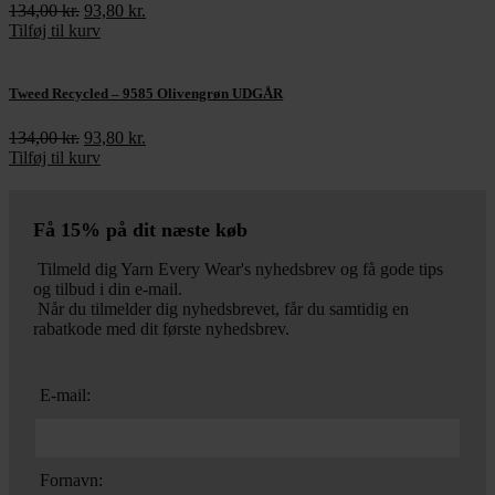
134,00
kr.
Den
93,80
kr.
Den
Tilføj til kurv
oprindelige
aktuelle
pris
pris
var:
er:
134,00 kr..
93,80 kr..
Tweed Recycled – 9585 Olivengrøn UDGÅR
134,00
kr.
Den
93,80
kr.
Den
Tilføj til kurv
oprindelige
aktuelle
pris
pris
var:
er:
134,00 kr..
93,80 kr..
Få 15% på dit næste køb
Tilmeld dig Yarn Every Wear's nyhedsbrev og få gode tips
og tilbud i din e-mail.
Når du tilmelder dig nyhedsbrevet, får du samtidig en
rabatkode med dit første nyhedsbrev.
E-mail:
Fornavn: