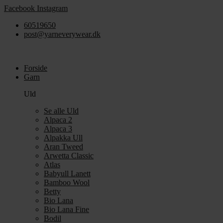
Videre
Facebook
Instagram
til
60519650
indhold
post@yarneverywear.dk
Forside
Garn
Uld
Se alle Uld
Alpaca 2
Alpaca 3
Alpakka Ull
Aran Tweed
Arwetta Classic
Atlas
Babyull Lanett
Bamboo Wool
Betty
Bio Lana
Bio Lana Fine
Bodil