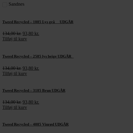
Sandnes
Tweed Recycled – 1085 Lys grå UDGÅR
134,00
kr.
Den
93,80
kr.
Den
Tilføj til kurv
oprindelige
aktuelle
pris
pris
var:
er:
134,00 kr..
93,80 kr..
Tweed Recycled – 2585 lys beige UDGÅR
134,00
kr.
Den
93,80
kr.
Den
Tilføj til kurv
oprindelige
aktuelle
pris
pris
var:
er:
134,00 kr..
93,80 kr..
Tweed Recycled – 3185 Brun UDGÅR
134,00
kr.
Den
93,80
kr.
Den
Tilføj til kurv
oprindelige
aktuelle
pris
pris
var:
er:
134,00 kr..
93,80 kr..
Tweed Recycled – 4085 Vinrød UDGÅR