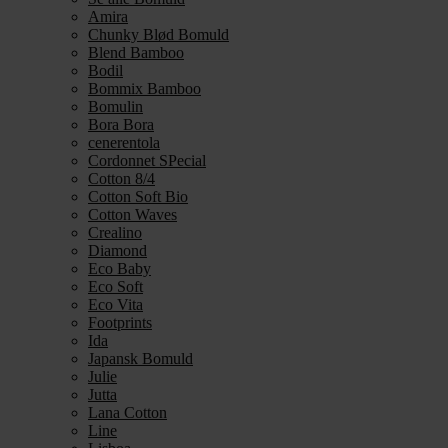
Amira
Chunky Blød Bomuld
Blend Bamboo
Bodil
Bommix Bamboo
Bomulin
Bora Bora
cenerentola
Cordonnet SPecial
Cotton 8/4
Cotton Soft Bio
Cotton Waves
Crealino
Diamond
Eco Baby
Eco Soft
Eco Vita
Footprints
Ida
Japansk Bomuld
Julie
Jutta
Lana Cotton
Line