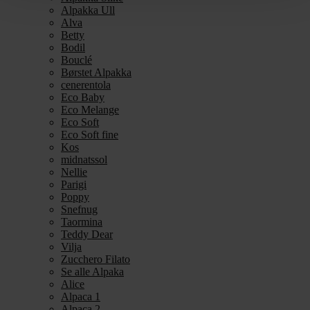
Alpakka Ull
Alva
Betty
Bodil
Bouclé
Børstet Alpakka
cenerentola
Eco Baby
Eco Melange
Eco Soft
Eco Soft fine
Kos
midnatssol
Nellie
Parigi
Poppy
Snefnug
Taormina
Teddy Dear
Vilja
Zucchero Filato
Se alle Alpaka
Alice
Alpaca 1
Alpaca 2