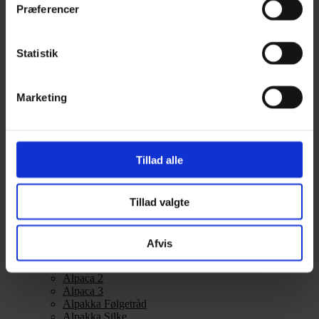
Præferencer
Leonora
Silk Mohair
Tilia
Tynn Silk Mohair
Statistik
Se alle Mohair
angora
Bella
Marketing
Bella Color
Desiderio
Filnovo
Mulberry Silk
Leonora
Tillad alle
Silk Mohair
Tilia
Tynn Silk Mohair
Tillad valgte
Alpaka
Se alle Alpaka
Afvis
Alice
Alpaca 1
Alpaca 2
Alpaca 3
Alpakka Følgetråd
Alpakka Silke