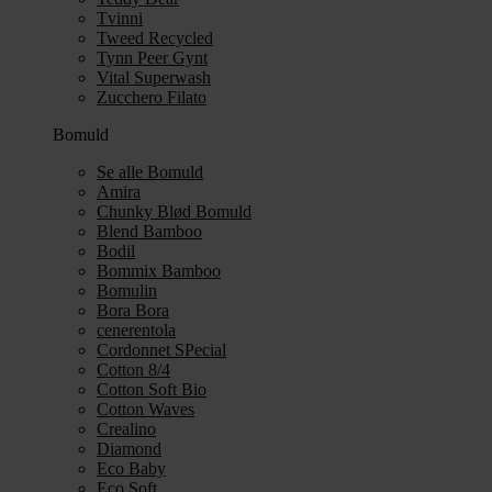
Tvinni
Tweed Recycled
Tynn Peer Gynt
Vital Superwash
Zucchero Filato
Bomuld
Se alle Bomuld
Amira
Chunky Blød Bomuld
Blend Bamboo
Bodil
Bommix Bamboo
Bomulin
Bora Bora
cenerentola
Cordonnet SPecial
Cotton 8/4
Cotton Soft Bio
Cotton Waves
Crealino
Diamond
Eco Baby
Eco Soft