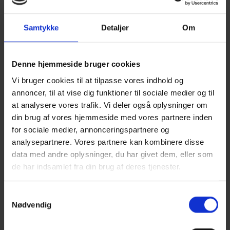
Lisboa
Maja Color
Mandarin Petit
Samtykke
Detaljer
Om
Merci
Merino Cotton
Nellie
Nova Vita 4
Denne hjemmeside bruger cookies
Palet
Parigi
Vi bruger cookies til at tilpasse vores indhold og
Poppy
annoncer, til at vise dig funktioner til sociale medier og til
Scarlet
Secret Garden
at analysere vores trafik. Vi deler også oplysninger om
Trio
din brug af vores hjemmeside med vores partnere inden
Trio 2
for sociale medier, annonceringspartnere og
Tynn line
Zucchero Filato
analysepartnere. Vores partnere kan kombinere disse
data med andre oplysninger, du har givet dem, eller som
Mohair
de har indsamlet fra din brug af deres tjenester.
Se alle Mohair
angora
Bella
Samtykkevalg
Bella Color
Nødvendig
Desiderio
Filnovo
Mulberry Silk