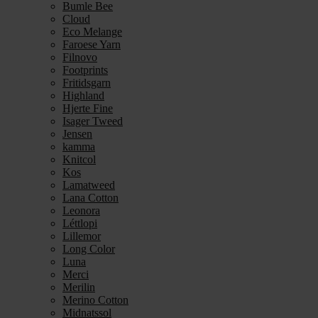
Bumle Bee
Cloud
Eco Melange
Faroese Yarn
Filnovo
Footprints
Fritidsgarn
Highland
Hjerte Fine
Isager Tweed
Jensen
kamma
Knitcol
Kos
Lamatweed
Lana Cotton
Leonora
Léttlopi
Lillemor
Long Color
Luna
Merci
Merilin
Merino Cotton
Midnatssol