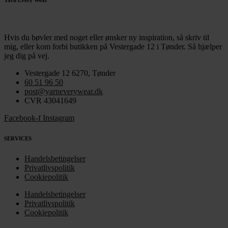
Yarn Every Wear
Hvis du bøvler med noget eller ønsker ny inspiration, så skriv til
mig
,
eller kom forbi butikken på Vestergade 12 i Tønder. Så hjælper
jeg dig på vej.
Vestergade 12 6270, Tønder
60 51 96 50
post@yarneverywear.dk
CVR 43041649
Facebook-f
Instagram
SERVICES
Handelsbetingelser
Privatlivspolitik
Cookiepolitik
Handelsbetingelser
Privatlivspolitik
Cookiepolitik