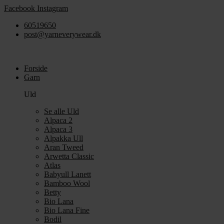
Videre
Facebook
Instagram
til
60519650
indhold
post@yarneverywear.dk
Forside
Garn
Uld
Se alle Uld
Alpaca 2
Alpaca 3
Alpakka Ull
Aran Tweed
Arwetta Classic
Atlas
Babyull Lanett
Bamboo Wool
Betty
Bio Lana
Bio Lana Fine
Bodil