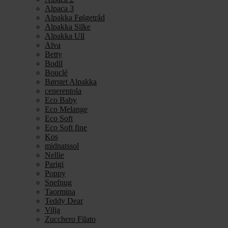
Alpaca 3
Alpakka Følgetråd
Alpakka Silke
Alpakka Ull
Alva
Betty
Bodil
Bouclé
Børstet Alpakka
cenerentola
Eco Baby
Eco Melange
Eco Soft
Eco Soft fine
Kos
midnatssol
Nellie
Parigi
Poppy
Snefnug
Taormina
Teddy Dear
Vilja
Zucchero Filato