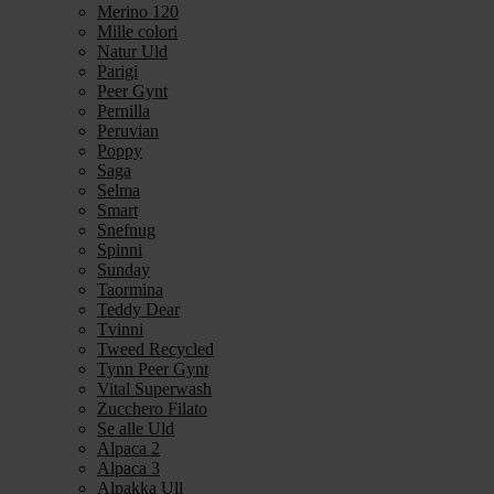
Merino 120
Mille colori
Natur Uld
Parigi
Peer Gynt
Pernilla
Peruvian
Poppy
Saga
Selma
Smart
Snefnug
Spinni
Sunday
Taormina
Teddy Dear
Tvinni
Tweed Recycled
Tynn Peer Gynt
Vital Superwash
Zucchero Filato
Se alle Uld
Alpaca 2
Alpaca 3
Alpakka Ull