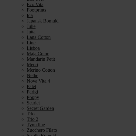
Eco Vita
Footprints
Ida
Japansk Bomuld
Julie
Jutta
Lana Cotton
Line
Lisboa
Maja Color
Mandarin Petit
Merci
Merino Cotton
Nellie
Nova Vita 4
Palet
Parigi
Poppy
Scarlet
Secret Garden
Trio
Trio 2
Tynn line
Zucchero Filato
Se alle Bomuld