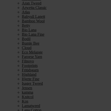
Aran Tweed
Arwetta Classic
Atlas
Babyull Lanett
Bamboo Wool
Betty
Bio Lana
Bio Lana Fine
Bodil
Bumle Bee
Cloud
Eco Melange
Faroese Yarn
Filnovo
Footprints
Fritidsgarn
Highland
Hjerte Fine
Isager Tweed
Jensen
kamma
Knitcol
Kos
Lamatweed
Lana Cotton