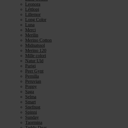
Leonora
Léttlopi
Lillemor
Long Color
Luna
Merci
Merilin
Merino Cotton
Midnatssol
Merino 120
Mille colori
Natur Uld
Parigi
Peer Gynt
Pernilla
Peruvian
Poppy
Saga
Selma
Smart
Snefnug
Spinni
Sunday
Taormina
Teddy Dear