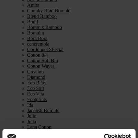
Amira
Chunky Blød Bomuld
Blend Bamboo
Bodil
Bommix Bamboo
Bomulin
Bora Bora
cenerentola
Cordonnet SPecial
Cotton 8/4
Cotton Soft Bio
Cotton Waves
Crealino
Diamond
Eco Baby
Eco Soft
Eco Vita
Footprints
Ida
Japansk Bomuld
Julie
Jutta
Lana Cotton
Line