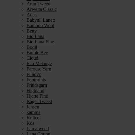
Aran Tweed
Arwetta Classic
Atlas
Babyull Lanett
Bamboo Wool
Betty
Bio Lana
Bio Lana Fine
Bodil
Bumle Bee
Cloud
Eco Melange
Faroese Yarn
Filnovo
Footprints
Fritidsgarn
Highland
Hjerte Fine
Isager Tweed
Jensen
kamma
Knitcol
Kos
Lamatweed
Lana Cotton