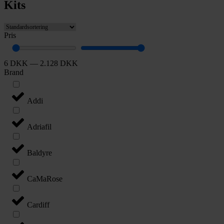
Kits
Pris
6
DKK
—
2.128
DKK
Brand
Addi
Adriafil
Baldyre
CaMaRose
Cardiff