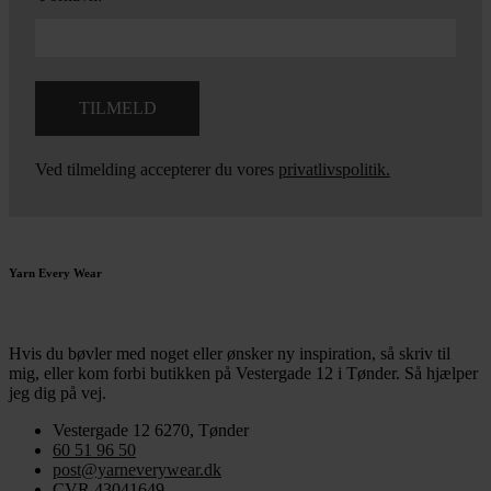
Ved tilmelding accepterer du vores
privatlivspolitik.
Yarn Every Wear
Hvis du bøvler med noget eller ønsker ny inspiration, så skriv til
mig
,
eller kom forbi butikken på Vestergade 12 i Tønder. Så hjælper
jeg dig på vej.
Vestergade 12 6270, Tønder
60 51 96 50
post@yarneverywear.dk
CVR 43041649