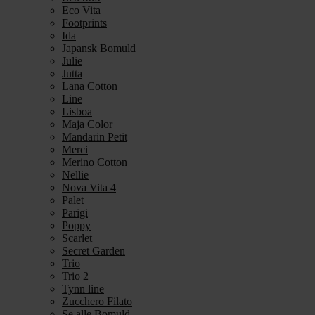
Eco Vita
Footprints
Ida
Japansk Bomuld
Julie
Jutta
Lana Cotton
Line
Lisboa
Maja Color
Mandarin Petit
Merci
Merino Cotton
Nellie
Nova Vita 4
Palet
Parigi
Poppy
Scarlet
Secret Garden
Trio
Trio 2
Tynn line
Zucchero Filato
Se alle Bomuld