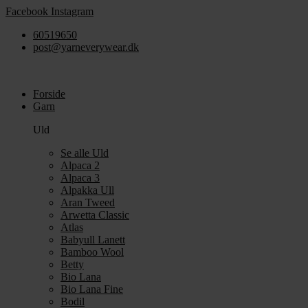
Videre
Facebook
Instagram
til
60519650
indhold
post@yarneverywear.dk
Forside
Garn
Uld
Se alle Uld
Alpaca 2
Alpaca 3
Alpakka Ull
Aran Tweed
Arwetta Classic
Atlas
Babyull Lanett
Bamboo Wool
Betty
Bio Lana
Bio Lana Fine
Bodil