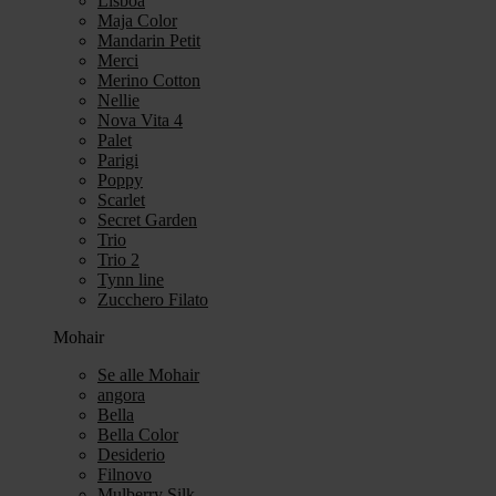
Lisboa
Maja Color
Mandarin Petit
Merci
Merino Cotton
Nellie
Nova Vita 4
Palet
Parigi
Poppy
Scarlet
Secret Garden
Trio
Trio 2
Tynn line
Zucchero Filato
Mohair
Se alle Mohair
angora
Bella
Bella Color
Desiderio
Filnovo
Mulberry Silk