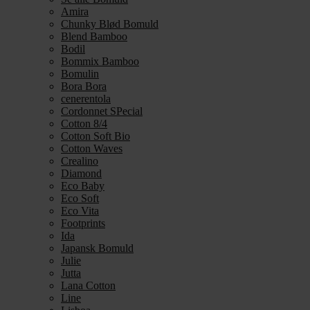
Amira
Chunky Blød Bomuld
Blend Bamboo
Bodil
Bommix Bamboo
Bomulin
Bora Bora
cenerentola
Cordonnet SPecial
Cotton 8/4
Cotton Soft Bio
Cotton Waves
Crealino
Diamond
Eco Baby
Eco Soft
Eco Vita
Footprints
Ida
Japansk Bomuld
Julie
Jutta
Lana Cotton
Line