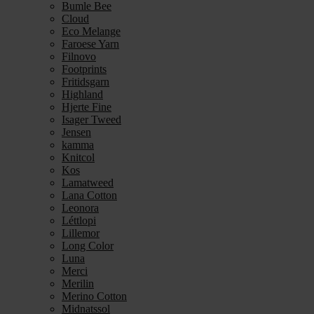
Bumle Bee
Cloud
Eco Melange
Faroese Yarn
Filnovo
Footprints
Fritidsgarn
Highland
Hjerte Fine
Isager Tweed
Jensen
kamma
Knitcol
Kos
Lamatweed
Lana Cotton
Leonora
Léttlopi
Lillemor
Long Color
Luna
Merci
Merilin
Merino Cotton
Midnatssol