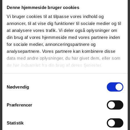
Alpaca 3
Denne hjemmeside bruger cookies
Alpakka Følgetråd
Alpakka Silke
Vi bruger cookies til at tilpasse vores indhold og
Alpakka Ull
annoncer, til at vise dig funktioner til sociale medier og til
Alva
at analysere vores trafik. Vi deler også oplysninger om
Betty
Bodil
din brug af vores hjemmeside med vores partnere inden
Bouclé
for sociale medier, annonceringspartnere og
Børstet Alpakka
analysepartnere. Vores partnere kan kombinere disse
cenerentola
Eco Baby
data med andre oplysninger, du har givet dem, eller som
Eco Melange
de har indsamlet fra din brug af deres tjenester.
Eco Soft
Eco Soft fine
Kos
Samtykkevalg
midnatssol
Nødvendig
Nellie
Parigi
Poppy
Snefnug
Præferencer
Taormina
Teddy Dear
Vilja
Statistik
Zucchero Filato