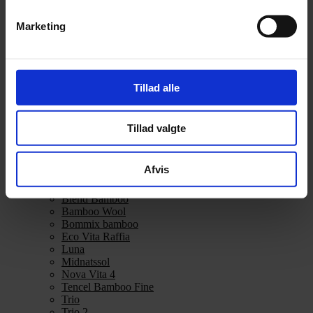
Bæredygtigt garn
Marketing
Se alle Bæredygtigt garn
Blend Bamboo
Bamboo Wool
Bommix bamboo
Eco Vita Raffia
Tillad alle
Luna
Midnatssol
Nova Vita 4
Tillad valgte
Tencel Bamboo Fine
Trio
Trio 2
Afvis
Tweed Recycled
Se alle Bæredygtigt garn
Blend Bamboo
Bamboo Wool
Bommix bamboo
Eco Vita Raffia
Luna
Midnatssol
Nova Vita 4
Tencel Bamboo Fine
Trio
Trio 2