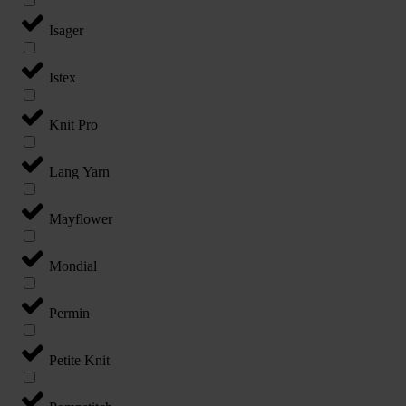
Isager
Istex
Knit Pro
Lang Yarn
Mayflower
Mondial
Permin
Petite Knit