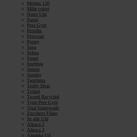
Merino 120
Mille colori
Natur Uld
Parigi
Peer Gynt
Pernilla
Peruvian
Poppy
Saga
Selma
Smart
Snefnug
Spinni
Sunday
Taormina
Teddy Dear
Tvinni
Tweed Recycled
Tynn Peer Gynt
Vital Superwash
Zucchero Filato
Se alle Uld
Alpaca 2
Alpaca 3
Alpakka Ull