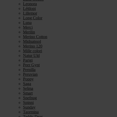
Leonora
Léttlopi
Lillemor
Long Color
Luna
Merci
Merilin
Merino Cotton
Midnatssol
Merino 120
Mille colori
Natur Uld
Parigi
Peer Gynt
Pernilla
Peruvian
Poppy
Saga
Selma
Smart
Snefnug
Spinni
Sunday
Taormina
Teddy Dear