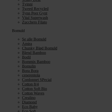
Tvinni
Tweed Recycled
Tynn Peer Gynt
Vital Superwash
Zucchero Filato
Bomuld
Se alle Bomuld
Amira
Chunky Blød Bomuld
Blend Bamboo
Bodil
Bommix Bamboo
Bomulin
Bora Bora
cenerentola
Cordonnet SPecial
Cotton 8/4
Cotton Soft Bio
Cotton Waves
Crealino
Diamond
Eco Baby
Eco Soft