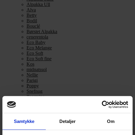
Alpakka Ull
Alva
Betty
Bodil
Bouclé
Børstet Alpakka
cenerentola
Eco Baby
Eco Melange
Eco Soft
Eco Soft fine
Kos
midnatssol
Nellie
Parigi
Poppy
Snefnug
Taormina
Teddy Dear
Vilja
Zucchero Filato
Se alle Alpaka
Samtykke
Detaljer
Om
Alice
Alpaca 1
Alpaca 2