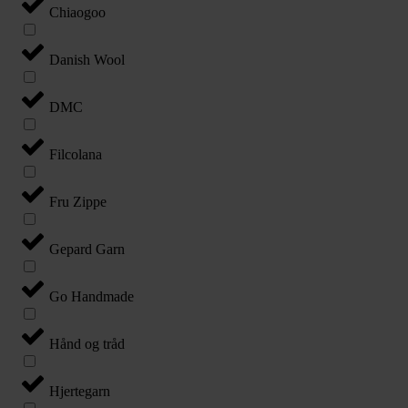
Chiaogoo
Danish Wool
DMC
Filcolana
Fru Zippe
Gepard Garn
Go Handmade
Hånd og tråd
Hjertegarn