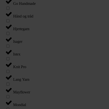
Go Handmade
Hånd og tråd
Hjertegarn
Isager
Istex
Knit Pro
Lang Yarn
Mayflower
Mondial