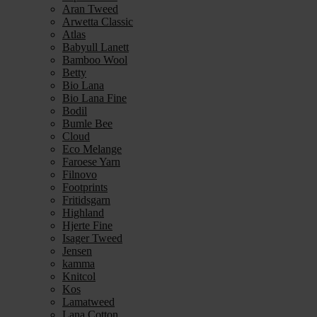
Aran Tweed
Arwetta Classic
Atlas
Babyull Lanett
Bamboo Wool
Betty
Bio Lana
Bio Lana Fine
Bodil
Bumle Bee
Cloud
Eco Melange
Faroese Yarn
Filnovo
Footprints
Fritidsgarn
Highland
Hjerte Fine
Isager Tweed
Jensen
kamma
Knitcol
Kos
Lamatweed
Lana Cotton