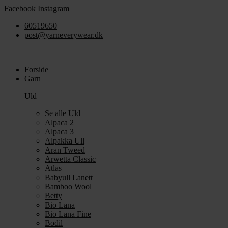
Videre
Facebook
Instagram
til
60519650
indhold
post@yarneverywear.dk
Forside
Garn
Uld
Se alle Uld
Alpaca 2
Alpaca 3
Alpakka Ull
Aran Tweed
Arwetta Classic
Atlas
Babyull Lanett
Bamboo Wool
Betty
Bio Lana
Bio Lana Fine
Bodil