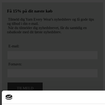
Få 15% på dit næste køb
Tilmeld dig Yarn Every Wear's nyhedsbrev og få gode tips
og tilbud i din e-mail.
Når du tilmelder dig nyhedsbrevet, får du samtidig en
rabatkode med dit første nyhedsbrev.
E-mail:
Fornavn:
Ved tilmelding accepterer du vores
privatlivspolitik.