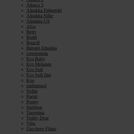
Alpaca 3
Alpakka Følgetråd
Alpakka Silke
Alpakka Ull
Alva
Betty
Bodil
Bouclé
Børstet Alpakka
cenerentola
Eco Baby
Eco Melange
Eco Soft
Eco Soft fine
Kos
midnatssol
Nellie
Parigi
Poppy
Snefnug
Taormina
Teddy Dear
Vilja
Zucchero Filato