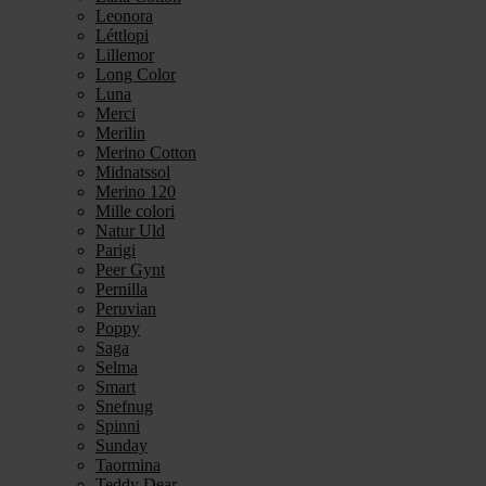
Leonora
Léttlopi
Lillemor
Long Color
Luna
Merci
Merilin
Merino Cotton
Midnatssol
Merino 120
Mille colori
Natur Uld
Parigi
Peer Gynt
Pernilla
Peruvian
Poppy
Saga
Selma
Smart
Snefnug
Spinni
Sunday
Taormina
Teddy Dear