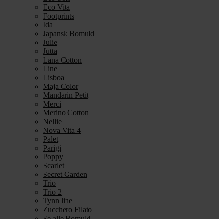
Eco Vita
Footprints
Ida
Japansk Bomuld
Julie
Jutta
Lana Cotton
Line
Lisboa
Maja Color
Mandarin Petit
Merci
Merino Cotton
Nellie
Nova Vita 4
Palet
Parigi
Poppy
Scarlet
Secret Garden
Trio
Trio 2
Tynn line
Zucchero Filato
Se alle Bomuld