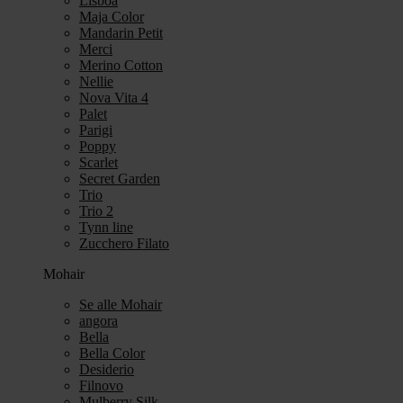
Lisboa
Maja Color
Mandarin Petit
Merci
Merino Cotton
Nellie
Nova Vita 4
Palet
Parigi
Poppy
Scarlet
Secret Garden
Trio
Trio 2
Tynn line
Zucchero Filato
Mohair
Se alle Mohair
angora
Bella
Bella Color
Desiderio
Filnovo
Mulberry Silk