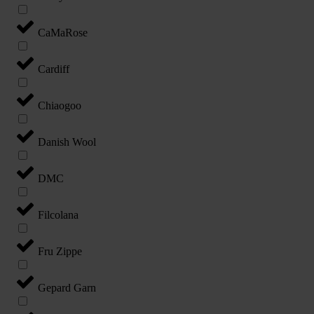
CaMaRose
Cardiff
Chiaogoo
Danish Wool
DMC
Filcolana
Fru Zippe
Gepard Garn