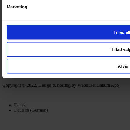
Handelsbetingelser
Marketing
Privatlivspolitik
Cookiepolitik
OM OS
Tillad al
Om Yarn Every Wear
Om Yarn Every Wear
Tillad val
ÅBNINGSTIDER
Afvis
Mandag – Fredag 10:00 – 17:30
Lørdag 10:00 – 14:00
Copyright © 2022.
Design & hosting by Webhuset Ballum ApS
Dansk
Deutsch
(
German
)