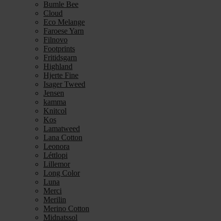
Bumle Bee
Cloud
Eco Melange
Faroese Yarn
Filnovo
Footprints
Fritidsgarn
Highland
Hjerte Fine
Isager Tweed
Jensen
kamma
Knitcol
Kos
Lamatweed
Lana Cotton
Leonora
Léttlopi
Lillemor
Long Color
Luna
Merci
Merilin
Merino Cotton
Midnatssol