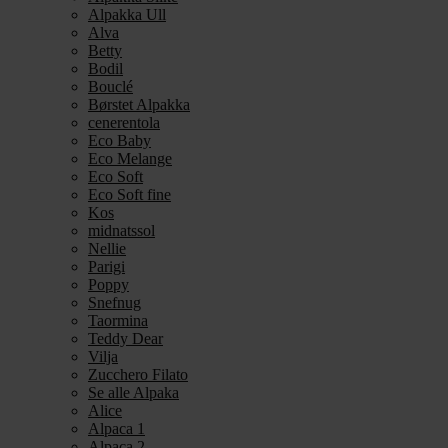
Alpakka Ull
Alva
Betty
Bodil
Bouclé
Børstet Alpakka
cenerentola
Eco Baby
Eco Melange
Eco Soft
Eco Soft fine
Kos
midnatssol
Nellie
Parigi
Poppy
Snefnug
Taormina
Teddy Dear
Vilja
Zucchero Filato
Se alle Alpaka
Alice
Alpaca 1
Alpaca 2