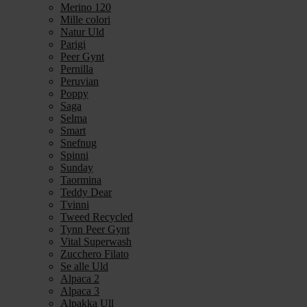
Merino 120
Mille colori
Natur Uld
Parigi
Peer Gynt
Pernilla
Peruvian
Poppy
Saga
Selma
Smart
Snefnug
Spinni
Sunday
Taormina
Teddy Dear
Tvinni
Tweed Recycled
Tynn Peer Gynt
Vital Superwash
Zucchero Filato
Se alle Uld
Alpaca 2
Alpaca 3
Alpakka Ull