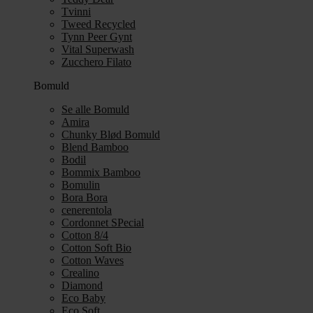
Tvinni
Tweed Recycled
Tynn Peer Gynt
Vital Superwash
Zucchero Filato
Bomuld
Se alle Bomuld
Amira
Chunky Blød Bomuld
Blend Bamboo
Bodil
Bommix Bamboo
Bomulin
Bora Bora
cenerentola
Cordonnet SPecial
Cotton 8/4
Cotton Soft Bio
Cotton Waves
Crealino
Diamond
Eco Baby
Eco Soft