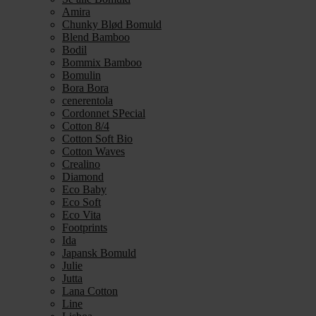
Amira
Chunky Blød Bomuld
Blend Bamboo
Bodil
Bommix Bamboo
Bomulin
Bora Bora
cenerentola
Cordonnet SPecial
Cotton 8/4
Cotton Soft Bio
Cotton Waves
Crealino
Diamond
Eco Baby
Eco Soft
Eco Vita
Footprints
Ida
Japansk Bomuld
Julie
Jutta
Lana Cotton
Line