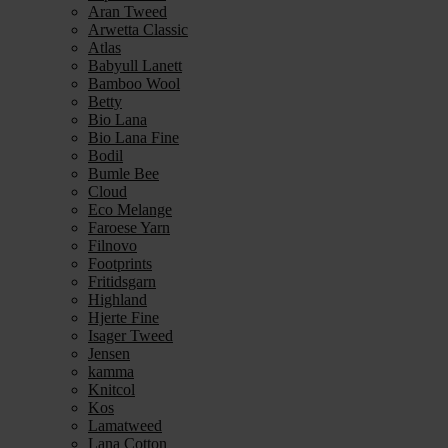
Aran Tweed
Arwetta Classic
Atlas
Babyull Lanett
Bamboo Wool
Betty
Bio Lana
Bio Lana Fine
Bodil
Bumle Bee
Cloud
Eco Melange
Faroese Yarn
Filnovo
Footprints
Fritidsgarn
Highland
Hjerte Fine
Isager Tweed
Jensen
kamma
Knitcol
Kos
Lamatweed
Lana Cotton