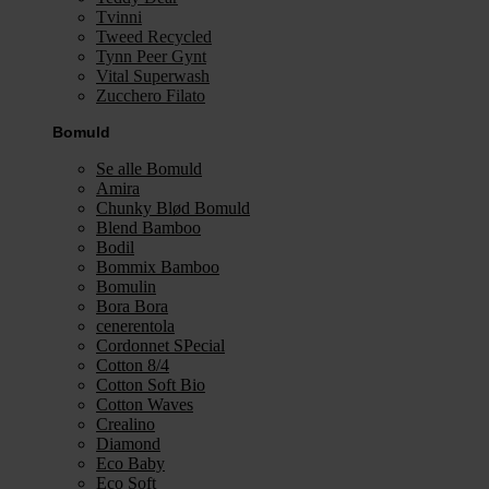
Tvinni
Tweed Recycled
Tynn Peer Gynt
Vital Superwash
Zucchero Filato
Bomuld
Se alle Bomuld
Amira
Chunky Blød Bomuld
Blend Bamboo
Bodil
Bommix Bamboo
Bomulin
Bora Bora
cenerentola
Cordonnet SPecial
Cotton 8/4
Cotton Soft Bio
Cotton Waves
Crealino
Diamond
Eco Baby
Eco Soft