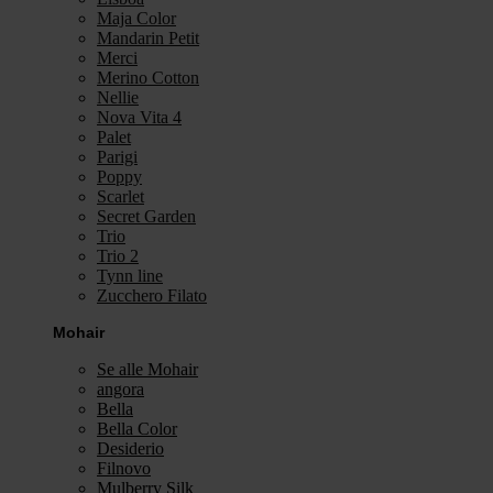
Maja Color
Mandarin Petit
Merci
Merino Cotton
Nellie
Nova Vita 4
Palet
Parigi
Poppy
Scarlet
Secret Garden
Trio
Trio 2
Tynn line
Zucchero Filato
Mohair
Se alle Mohair
angora
Bella
Bella Color
Desiderio
Filnovo
Mulberry Silk