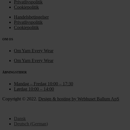
Privatlivspolitik
Cookiepolitik
Handelsbetingelser
Privatlivspolitik
Cookiepolitik
OM OS
Om Yarn Every Wear
Om Yarn Every Wear
ÅBNINGSTIDER
Mandag – Fredag 10:00 – 17:30
Lørdag 10:00 – 14:00
Copyright © 2022.
Design & hosting by Webhuset Ballum ApS
Dansk
Deutsch
(
German
)