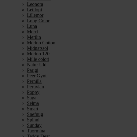
Leonora
Léttlopi
Lillemor
Long Color
Luna
Merci
Merilin
Merino Cotton
Midnatssol
Merino 120
Mille colori
Natur Uld
Parigi
Peer Gynt
Pernilla
Peruvian
Poppy
Saga
Selma
Smart
Snefnug
Spinni
Sunday
Taormina
Teddy Dear