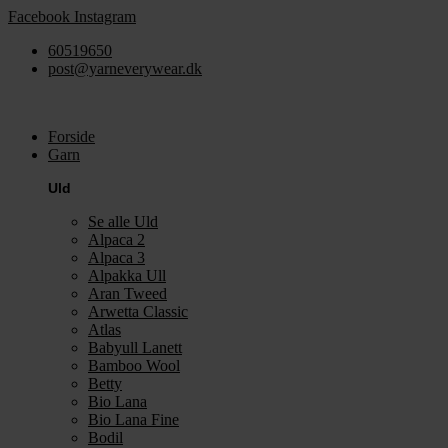
Videre
Facebook
Instagram
til
60519650
indhold
post@yarneverywear.dk
Forside
Garn
Uld
Se alle Uld
Alpaca 2
Alpaca 3
Alpakka Ull
Aran Tweed
Arwetta Classic
Atlas
Babyull Lanett
Bamboo Wool
Betty
Bio Lana
Bio Lana Fine
Bodil