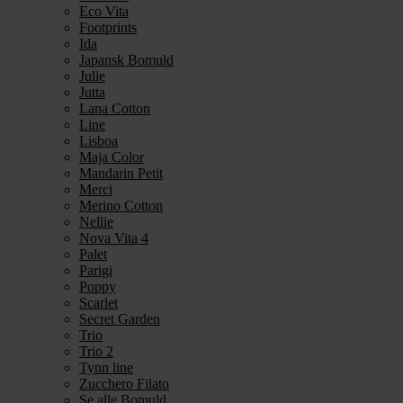
Eco Vita
Footprints
Ida
Japansk Bomuld
Julie
Jutta
Lana Cotton
Line
Lisboa
Maja Color
Mandarin Petit
Merci
Merino Cotton
Nellie
Nova Vita 4
Palet
Parigi
Poppy
Scarlet
Secret Garden
Trio
Trio 2
Tynn line
Zucchero Filato
Se alle Bomuld