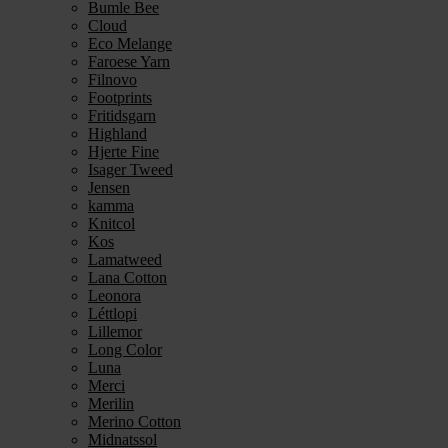
Bumle Bee
Cloud
Eco Melange
Faroese Yarn
Filnovo
Footprints
Fritidsgarn
Highland
Hjerte Fine
Isager Tweed
Jensen
kamma
Knitcol
Kos
Lamatweed
Lana Cotton
Leonora
Léttlopi
Lillemor
Long Color
Luna
Merci
Merilin
Merino Cotton
Midnatssol