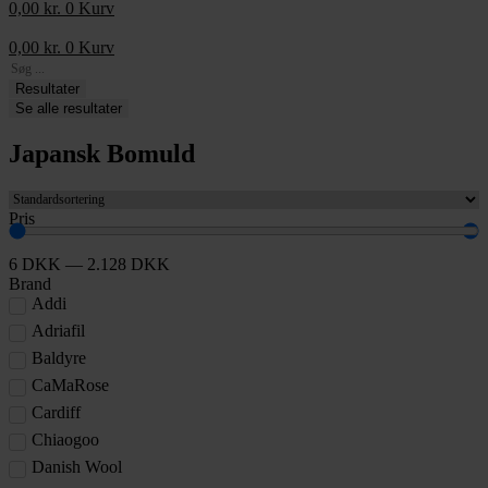
0,00
kr.
0
Kurv
0,00
kr.
0
Kurv
Search
...
Resultater
Se alle resultater
Japansk Bomuld
Pris
6
DKK
—
2.128
DKK
Brand
Addi
Adriafil
Baldyre
CaMaRose
Cardiff
Chiaogoo
Danish Wool