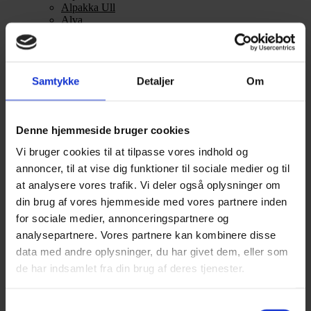
Alpakka Ull
Alva
Betty
Bodil
Bouclé
Børstet Alpakka
Samtykke
Detaljer
Om
cenerentola
Eco Baby
Eco Melange
Eco Soft
Denne hjemmeside bruger cookies
Eco Soft fine
Kos
Vi bruger cookies til at tilpasse vores indhold og
midnatssol
annoncer, til at vise dig funktioner til sociale medier og til
Nellie
Parigi
at analysere vores trafik. Vi deler også oplysninger om
Poppy
din brug af vores hjemmeside med vores partnere inden
Snefnug
for sociale medier, annonceringspartnere og
Taormina
Teddy Dear
analysepartnere. Vores partnere kan kombinere disse
Vilja
data med andre oplysninger, du har givet dem, eller som
Zucchero Filato
de har indsamlet fra din brug af deres tjenester.
Se alle Alpaka
Alice
Alpaca 1
Samtykkevalg
Alpaca 2