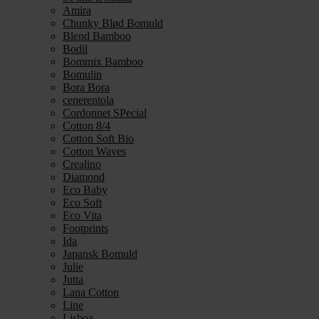
Amira
Chunky Blød Bomuld
Blend Bamboo
Bodil
Bommix Bamboo
Bomulin
Bora Bora
cenerentola
Cordonnet SPecial
Cotton 8/4
Cotton Soft Bio
Cotton Waves
Crealino
Diamond
Eco Baby
Eco Soft
Eco Vita
Footprints
Ida
Japansk Bomuld
Julie
Jutta
Lana Cotton
Line
Lisboa