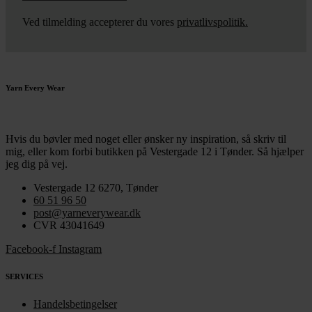
Ved tilmelding accepterer du vores
privatlivspolitik.
Yarn Every Wear
Hvis du bøvler med noget eller ønsker ny inspiration, så skriv til
mig
,
eller kom forbi butikken på Vestergade 12 i Tønder. Så hjælper
jeg dig på vej.
Vestergade 12 6270, Tønder
60 51 96 50
post@yarneverywear.dk
CVR 43041649
Facebook-f
Instagram
SERVICES
Handelsbetingelser