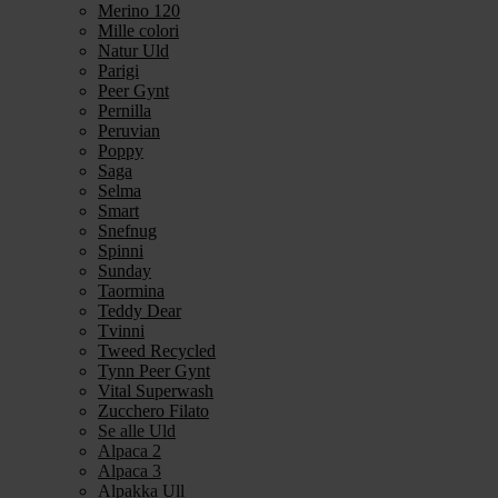
Merino 120
Mille colori
Natur Uld
Parigi
Peer Gynt
Pernilla
Peruvian
Poppy
Saga
Selma
Smart
Snefnug
Spinni
Sunday
Taormina
Teddy Dear
Tvinni
Tweed Recycled
Tynn Peer Gynt
Vital Superwash
Zucchero Filato
Se alle Uld
Alpaca 2
Alpaca 3
Alpakka Ull