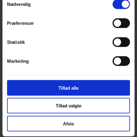
Alpaca 3
Nødvendig
Alpakka Følgetråd
Alpakka Silke
Alpakka Ull
Præferencer
Alva
Betty
Bodil
Statistik
Bouclé
Børstet Alpakka
cenerentola
Eco Baby
Marketing
Eco Melange
Eco Soft
Eco Soft fine
Kos
midnatssol
Tillad alle
Nellie
Parigi
Poppy
Tillad valgte
Snefnug
Taormina
Teddy Dear
Afvis
Vilja
Zucchero Filato