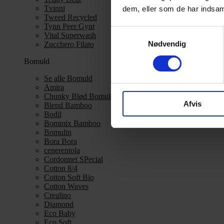
Tvinni
dem, eller som de har indsaml
Tweed Recycled
Tynn Peer Gynt
Samtykkevalg
Vital Superwash
Nødvendig
Zucchero Filato
Bomuld
Se alle Bomuld
Amira
Chunky Blød Bomuld
Afvis
Blend Bamboo
Bodil
Bommix Bamboo
Bomulin
Bora Bora
cenerentola
Cordonnet SPecial
Cotton 8/4
Cotton Soft Bio
Cotton Waves
Crealino
Diamond
Eco Baby
Eco Soft