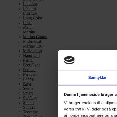
Leonora
Léttlopi
Lillemor
Long Color
Luna
Merci
Merilin
Merino Cotton
Midnatssol
Merino 120
Mille colori
Natur Uld
Parigi
Peer Gynt
Pernilla
Peruvian
Samtykke
Poppy
Saga
Selma
Smart
Denne hjemmeside bruger c
Snefnug
Spinni
Vi bruger cookies til at tilpas
Sunday
vores trafik. Vi deler også 
Taormina
annonceringspartnere og anal
Teddy Dear