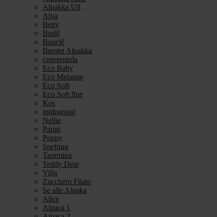
Alpakka Ull
Alva
Betty
Bodil
Bouclé
Børstet Alpakka
cenerentola
Eco Baby
Eco Melange
Eco Soft
Eco Soft fine
Kos
midnatssol
Nellie
Parigi
Poppy
Snefnug
Taormina
Teddy Dear
Vilja
Zucchero Filato
Se alle Alpaka
Alice
Alpaca 1
Alpaca 2