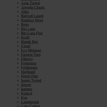
Aran Tweed
Arwetta Classic
Atlas
Babyull Lanett
Bamboo Wool
Betty
Bio Lana
Bio Lana Fine
Bodil
Bumle Bee
Cloud
Eco Melange
Faroese Yarn
Filnovo
Footprints
Fritidsgarn
Highland
Hjerte Fine
Isager Tweed
Jensen
kamma
Knitcol
Kos
Lamatweed
Lana Cotton