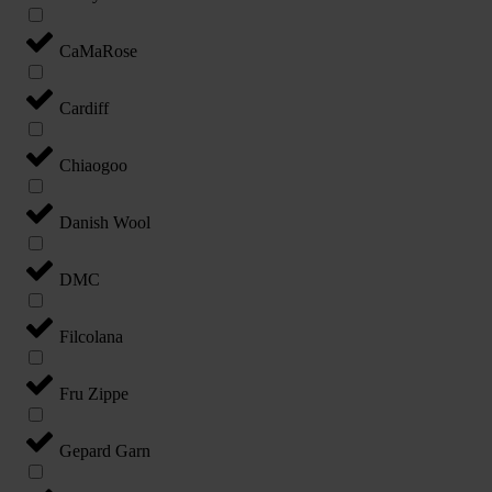
CaMaRose
Cardiff
Chiaogoo
Danish Wool
DMC
Filcolana
Fru Zippe
Gepard Garn