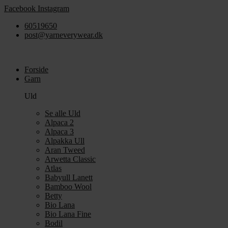
Videre
Facebook
Instagram
til
60519650
indhold
post@yarneverywear.dk
Forside
Garn
Uld
Se alle Uld
Alpaca 2
Alpaca 3
Alpakka Ull
Aran Tweed
Arwetta Classic
Atlas
Babyull Lanett
Bamboo Wool
Betty
Bio Lana
Bio Lana Fine
Bodil