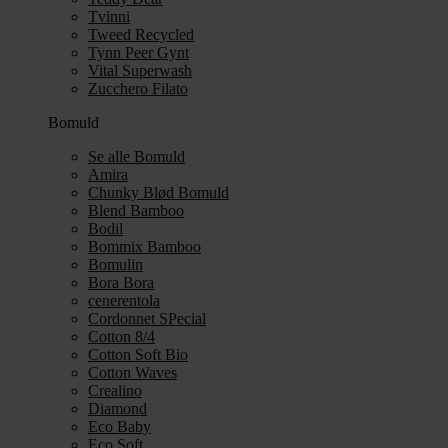
Tvinni
Tweed Recycled
Tynn Peer Gynt
Vital Superwash
Zucchero Filato
Bomuld
Se alle Bomuld
Amira
Chunky Blød Bomuld
Blend Bamboo
Bodil
Bommix Bamboo
Bomulin
Bora Bora
cenerentola
Cordonnet SPecial
Cotton 8/4
Cotton Soft Bio
Cotton Waves
Crealino
Diamond
Eco Baby
Eco Soft