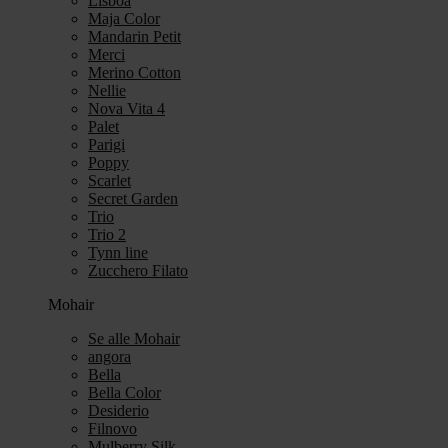
Lisboa
Maja Color
Mandarin Petit
Merci
Merino Cotton
Nellie
Nova Vita 4
Palet
Parigi
Poppy
Scarlet
Secret Garden
Trio
Trio 2
Tynn line
Zucchero Filato
Mohair
Se alle Mohair
angora
Bella
Bella Color
Desiderio
Filnovo
Mulberry Silk