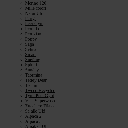
Merino 120
Mille colori
Natur Uld
Parigi
Peer Gynt
Pernilla
Peruvian
Poppy
Saga
Selma
Smart
Snefnug
Spinni
Sunday
Taormina
Teddy Dear
Tvinni
Tweed Recycled
Tynn Peer Gynt
Vital Superwash
Zucchero Filato
Se alle Uld
Alpaca 2
Alpaca 3
Alpakka Ull