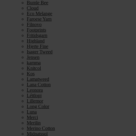
Bumle Bee
Cloud
Eco Melange
Faroese Yarn
Filnovo
Footprints
Fritidsgarn
Highland
Hjerte Fine
Isager Tweed
Jensen
kamma
Knitcol
Kos
Lamatweed
Lana Cotton
Leonora
Léttlopi
Lillemor
Long Color
Luna
Merci
Merilin
Merino Cotton
Midnatssol