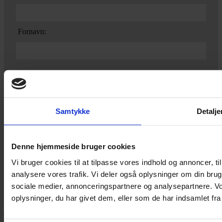
Fornavn:
Ved tilmelding accepterer du vores
privatlivspolitik.
Samtykke
Detalje
Denne hjemmeside bruger cookies
Yarn Every Wear
Vi bruger cookies til at tilpasse vores indhold og annoncer, til 
analysere vores trafik. Vi deler også oplysninger om din br
sociale medier, annonceringspartnere og analysepartnere. V
Hvis du bøvler med noget eller ønsker ny inspiration, så skriv til
oplysninger, du har givet dem, eller som de har indsamlet fra 
mig
,
eller kom forbi butikken på Vestergade 12 i Tønder. Så hjælper
jeg dig på vej.