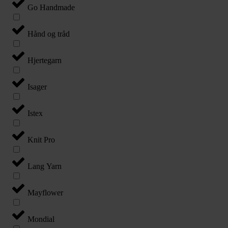
Go Handmade
Hånd og tråd
Hjertegarn
Isager
Istex
Knit Pro
Lang Yarn
Mayflower
Mondial