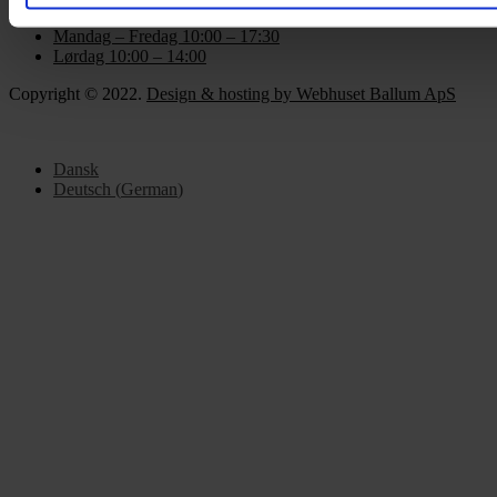
Mandag – Fredag 10:00 – 17:30
Lørdag 10:00 – 14:00
Copyright © 2022.
Design & hosting by Webhuset Ballum ApS
Dansk
Deutsch
(
German
)