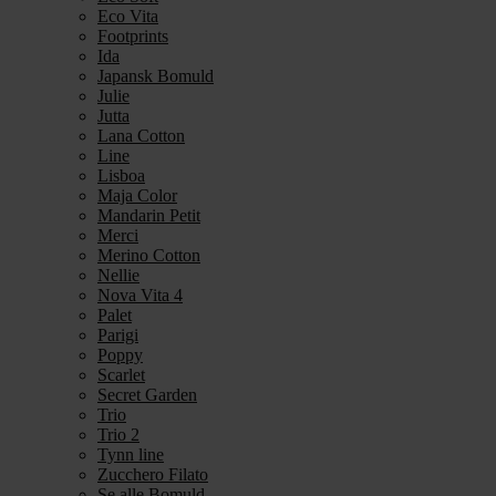
Eco Vita
Footprints
Ida
Japansk Bomuld
Julie
Jutta
Lana Cotton
Line
Lisboa
Maja Color
Mandarin Petit
Merci
Merino Cotton
Nellie
Nova Vita 4
Palet
Parigi
Poppy
Scarlet
Secret Garden
Trio
Trio 2
Tynn line
Zucchero Filato
Se alle Bomuld