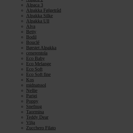
Alpaca 3
Alpakka Følgetråd
Alpakka Silke
Alpakka Ull
Alva
Betty
Bodil
Bouclé
Børstet Alpakka
cenerentola
Eco Baby
Eco Melange
Eco Soft
Eco Soft fine
Kos
midnatssol
Nellie
Parigi
Poppy
Snefnug
Taormina
Teddy Dear
Vilja
Zucchero Filato