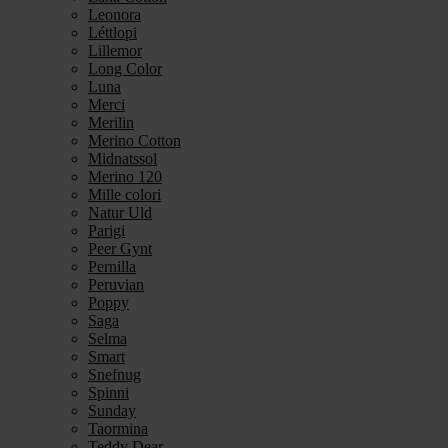
Leonora
Léttlopi
Lillemor
Long Color
Luna
Merci
Merilin
Merino Cotton
Midnatssol
Merino 120
Mille colori
Natur Uld
Parigi
Peer Gynt
Pernilla
Peruvian
Poppy
Saga
Selma
Smart
Snefnug
Spinni
Sunday
Taormina
Teddy Dear