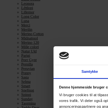
Leonora
Léttlopi
Lillemor
Long Color
Luna
Merci
Merilin
Merino Cotton
Midnatssol
Merino 120
Mille colori
Natur Uld
Parigi
Peer Gynt
Pernilla
Peruvian
Samtykke
Poppy
Saga
Selma
Smart
Denne hjemmeside bruger c
Snefnug
Spinni
Vi bruger cookies til at tilpas
Sunday
vores trafik. Vi deler også 
Taormina
annonceringspartnere og anal
Teddy Dear