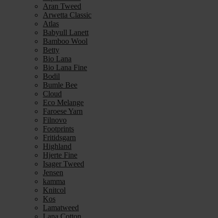
Aran Tweed
Arwetta Classic
Atlas
Babyull Lanett
Bamboo Wool
Betty
Bio Lana
Bio Lana Fine
Bodil
Bumle Bee
Cloud
Eco Melange
Faroese Yarn
Filnovo
Footprints
Fritidsgarn
Highland
Hjerte Fine
Isager Tweed
Jensen
kamma
Knitcol
Kos
Lamatweed
Lana Cotton