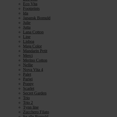
Eco Vita
Footprints
Ida
Japansk Bomuld
Julie
Jutta
Lana Cotton
Line
Lisboa
Maja Color
Mandarin Petit
Merci
Merino Cotton
Nellie
Nova Vita 4
Palet
Parigi
Poppy
Scarlet
Secret Garden
Trio
Trio 2
Tynn line
Zucchero Filato
Se alle Bomuld