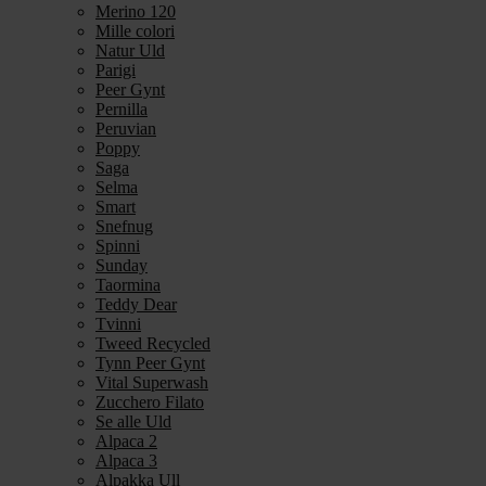
Merino 120
Mille colori
Natur Uld
Parigi
Peer Gynt
Pernilla
Peruvian
Poppy
Saga
Selma
Smart
Snefnug
Spinni
Sunday
Taormina
Teddy Dear
Tvinni
Tweed Recycled
Tynn Peer Gynt
Vital Superwash
Zucchero Filato
Se alle Uld
Alpaca 2
Alpaca 3
Alpakka Ull