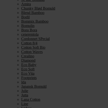
Amira
Chunky Blød Bomuld
Blend Bamboo
Bodil
Bommix Bamboo
Bomulin
Bora Bora
cenerentola
Cordonnet SPecial
Cotton 8/4
Cotton Soft Bio
Cotton Waves
Crealino
Diamond
Eco Baby
Eco Soft
Eco Vita
Footprints
Ida
Japansk Bomuld
Julie
Jutta
Lana Cotton
Line