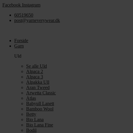
Videre
Facebook
Instagram
til
60519650
indhold
post@yarneverywear.dk
Forside
Garn
Uld
Se alle Uld
Alpaca 2
Alpaca 3
Alpakka Ull
Aran Tweed
Arwetta Classic
Atlas
Babyull Lanett
Bamboo Wool
Betty
Bio Lana
Bio Lana Fine
Bodil