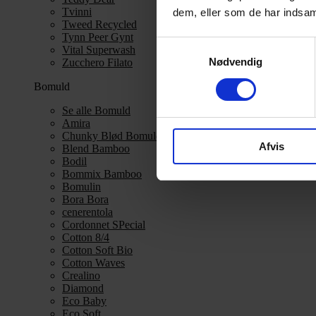
Tvinni
dem, eller som de har indsaml
Tweed Recycled
Tynn Peer Gynt
Samtykkevalg
Vital Superwash
Nødvendig
Zucchero Filato
Bomuld
Se alle Bomuld
Amira
Chunky Blød Bomuld
Afvis
Blend Bamboo
Bodil
Bommix Bamboo
Bomulin
Bora Bora
cenerentola
Cordonnet SPecial
Cotton 8/4
Cotton Soft Bio
Cotton Waves
Crealino
Diamond
Eco Baby
Eco Soft