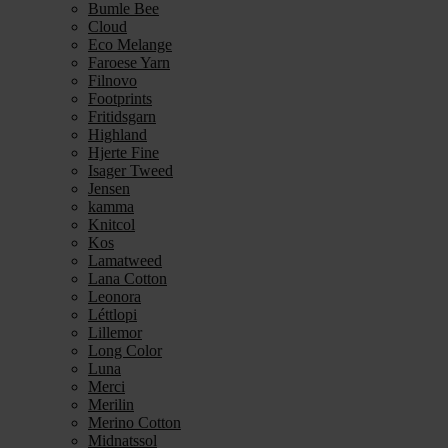
Bumle Bee
Cloud
Eco Melange
Faroese Yarn
Filnovo
Footprints
Fritidsgarn
Highland
Hjerte Fine
Isager Tweed
Jensen
kamma
Knitcol
Kos
Lamatweed
Lana Cotton
Leonora
Léttlopi
Lillemor
Long Color
Luna
Merci
Merilin
Merino Cotton
Midnatssol