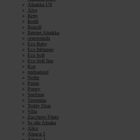
Alpakka Ull
Alva
Betty
Bodil
Bouclé
Børstet Alpakka
cenerentola
Eco Baby
Eco Melange
Eco Soft
Eco Soft fine
Kos
midnatssol
Nellie
Parigi
Poppy
Snefnug
Taormina
Teddy Dear
Vilja
Zucchero Filato
Se alle Alpaka
Alice
Alpaca 1
Alpaca 2