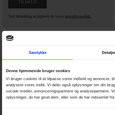
Ved tilmelding accepterer du vores
privatlivspolitik.
Yarn Every Wear
Samtykke
Detalje
Hvis du bøvler med noget eller ønsker ny inspiration, så skriv til
mig
,
eller kom forbi butikken på Vestergade 12 i Tønder. Så hjælper
jeg dig på vej.
Denne hjemmeside bruger cookies
Vestergade 12 6270, Tønder
Vi bruger cookies til at tilpasse vores indhold og annoncer, til 
60 51 96 50
analysere vores trafik. Vi deler også oplysninger om din br
post@yarneverywear.dk
sociale medier, annonceringspartnere og analysepartnere. V
CVR 43041649
oplysninger, du har givet dem, eller som de har indsamlet fra 
Facebook-f
Instagram
SERVICES
Samtykkevalg