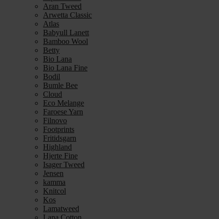
Aran Tweed
Arwetta Classic
Atlas
Babyull Lanett
Bamboo Wool
Betty
Bio Lana
Bio Lana Fine
Bodil
Bumle Bee
Cloud
Eco Melange
Faroese Yarn
Filnovo
Footprints
Fritidsgarn
Highland
Hjerte Fine
Isager Tweed
Jensen
kamma
Knitcol
Kos
Lamatweed
Lana Cotton