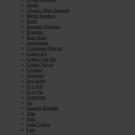
Amira
Chunky Blød Bomuld
Blend Bamboo
Bodil
Bommix Bamboo
Bomulin
Bora Bora
cenerentola
Cordonnet SPecial
Cotton 8/4
Cotton Soft Bio
Cotton Waves
Crealino
Diamond
Eco Baby
Eco Soft
Eco Vita
Footprints
Ida
Japansk Bomuld
Julie
Jutta
Lana Cotton
Line