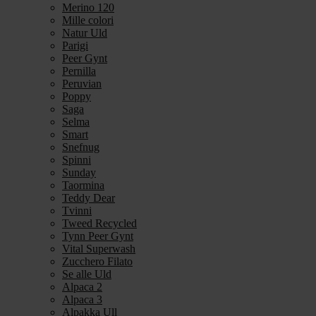
Merino 120
Mille colori
Natur Uld
Parigi
Peer Gynt
Pernilla
Peruvian
Poppy
Saga
Selma
Smart
Snefnug
Spinni
Sunday
Taormina
Teddy Dear
Tvinni
Tweed Recycled
Tynn Peer Gynt
Vital Superwash
Zucchero Filato
Se alle Uld
Alpaca 2
Alpaca 3
Alpakka Ull