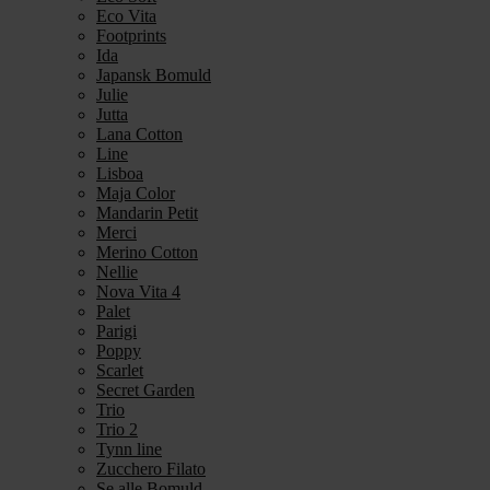
Eco Vita
Footprints
Ida
Japansk Bomuld
Julie
Jutta
Lana Cotton
Line
Lisboa
Maja Color
Mandarin Petit
Merci
Merino Cotton
Nellie
Nova Vita 4
Palet
Parigi
Poppy
Scarlet
Secret Garden
Trio
Trio 2
Tynn line
Zucchero Filato
Se alle Bomuld