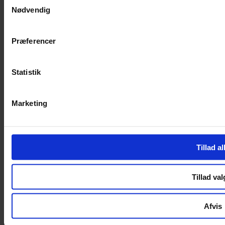
Nødvendig
Handelsbetingelser
Privatlivspolitik
Cookiepolitik
Præferencer
Handelsbetingelser
Privatlivspolitik
Cookiepolitik
Statistik
OM OS
Marketing
Om Yarn Every Wear
Om Yarn Every Wear
ÅBNINGSTIDER
Tillad al
Mandag – Fredag 10:00 – 17:30
Lørdag 10:00 – 14:00
Tillad val
Copyright © 2022.
Design & hosting by Webhuset Ballum ApS
Afvis