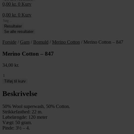
0,00
kr.
0
Kurv
0,00
kr.
0
Kurv
Search
...
Resultater
Se alle resultater
Forside
/
Garn
/
Bomuld
/
Merino Cotton
/ Merino Cotton – 847
Merino Cotton – 847
34,00
kr.
Merino
Cotton
Tilføj til kurv
-
847
Beskrivelse
antal
50% Wool superwash, 50% Cotton.
Strikkefasthed: 22 m.
Løbelængde: 120 meter
Vægt: 50 gram.
Pinde: 3½ – 4.