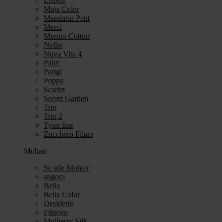
Lisboa
Maja Color
Mandarin Petit
Merci
Merino Cotton
Nellie
Nova Vita 4
Palet
Parigi
Poppy
Scarlet
Secret Garden
Trio
Trio 2
Tynn line
Zucchero Filato
Mohair
Se alle Mohair
angora
Bella
Bella Color
Desiderio
Filnovo
Mulberry Silk