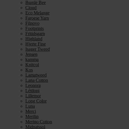
Bumle Bee
Cloud
Eco Melange
Faroese Yarn
Filnovo
Footprints
Fritidsgarn
Highland
Hjerte Fine
Isager Tweed
Jensen
kamma
Knitcol
Kos
Lamatweed
Lana Cotton
Leonora
Léttlopi
Lillemor
Long Color
Luna
Merci
Merilin
Merino Cotton
Midnatssol