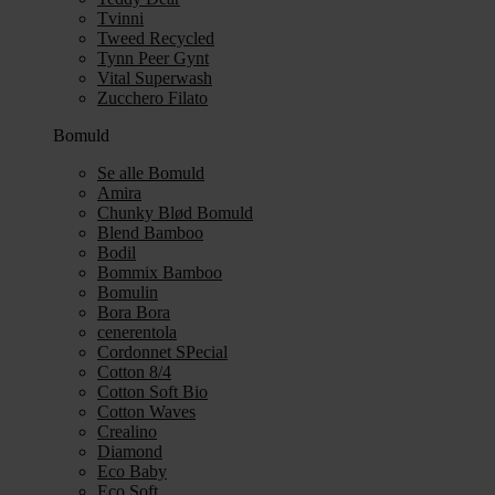
Tvinni
Tweed Recycled
Tynn Peer Gynt
Vital Superwash
Zucchero Filato
Bomuld
Se alle Bomuld
Amira
Chunky Blød Bomuld
Blend Bamboo
Bodil
Bommix Bamboo
Bomulin
Bora Bora
cenerentola
Cordonnet SPecial
Cotton 8/4
Cotton Soft Bio
Cotton Waves
Crealino
Diamond
Eco Baby
Eco Soft