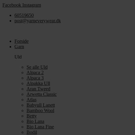
Videre
Facebook
Instagram
til
60519650
indhold
post@yarneverywear.dk
Forside
Garn
Uld
Se alle Uld
Alpaca 2
Alpaca 3
Alpakka Ull
Aran Tweed
Arwetta Classic
Atlas
Babyull Lanett
Bamboo Wool
Betty
Bio Lana
Bio Lana Fine
Bodil