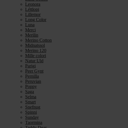
Leonora
Léttlopi
Lillemor
Long Color
Luna
Merci
Merilin
Merino Cotton
Midnatssol
Merino 120
Mille colori
Natur Uld
Parigi
Peer Gynt
Pernilla
Peruvian
Poppy
Saga
Selma
Smart
Snefnug
Spinni
Sunday
Taormina
Teddy Dear