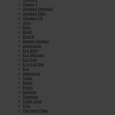
Alpaca 3
Alpakka Følgetråd
Alpakka Silke
Alpakka Ull
Alva
Betty
Bodil
Bouclé
Børstet Alpakka
cenerentola
Eco Baby
Eco Melange
Eco Soft
Eco Soft fine
Kos
midnatssol
Nellie
Parigi
Poppy
Snefnug
Taormina
Teddy Dear
Vilja
Zucchero Filato