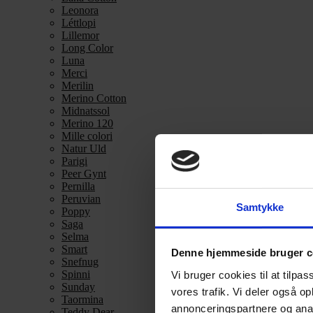
Leonora
Léttlopi
Lillemor
Long Color
Luna
Merci
Merilin
Merino Cotton
Midnatssol
Merino 120
Mille colori
Natur Uld
Parigi
Peer Gynt
Pernilla
Peruvian
Samtykke
Poppy
Saga
Selma
Smart
Denne hjemmeside bruger c
Snefnug
Spinni
Vi bruger cookies til at tilpas
Sunday
vores trafik. Vi deler også 
Taormina
annonceringspartnere og anal
Teddy Dear