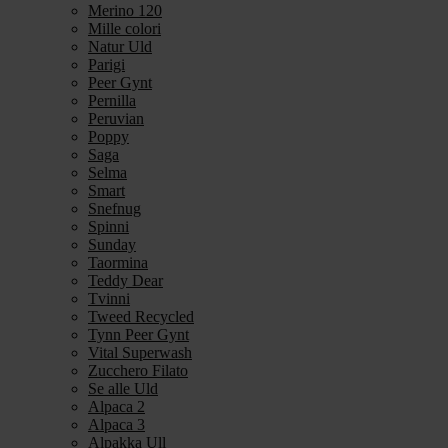
Merino 120
Mille colori
Natur Uld
Parigi
Peer Gynt
Pernilla
Peruvian
Poppy
Saga
Selma
Smart
Snefnug
Spinni
Sunday
Taormina
Teddy Dear
Tvinni
Tweed Recycled
Tynn Peer Gynt
Vital Superwash
Zucchero Filato
Se alle Uld
Alpaca 2
Alpaca 3
Alpakka Ull