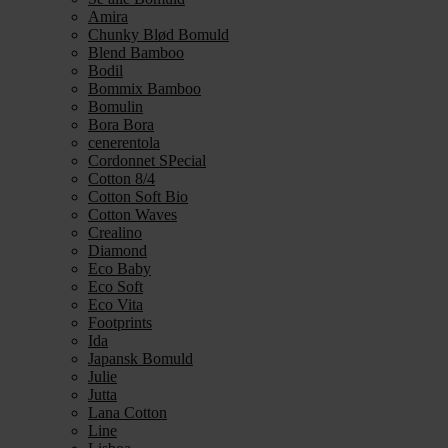
Amira
Chunky Blød Bomuld
Blend Bamboo
Bodil
Bommix Bamboo
Bomulin
Bora Bora
cenerentola
Cordonnet SPecial
Cotton 8/4
Cotton Soft Bio
Cotton Waves
Crealino
Diamond
Eco Baby
Eco Soft
Eco Vita
Footprints
Ida
Japansk Bomuld
Julie
Jutta
Lana Cotton
Line