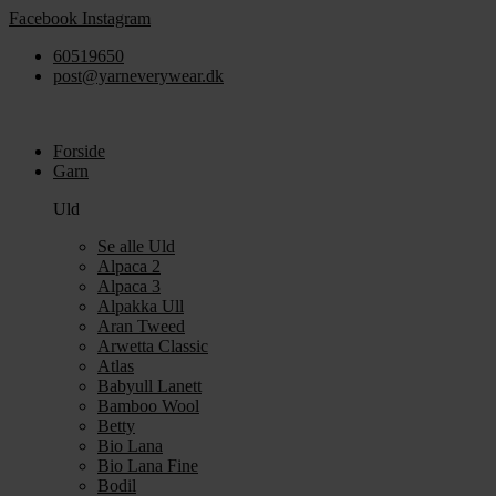
Videre
Facebook
Instagram
til
60519650
indhold
post@yarneverywear.dk
Forside
Garn
Uld
Se alle Uld
Alpaca 2
Alpaca 3
Alpakka Ull
Aran Tweed
Arwetta Classic
Atlas
Babyull Lanett
Bamboo Wool
Betty
Bio Lana
Bio Lana Fine
Bodil