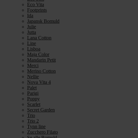
Eco Vita
Footprints
Ida
Japansk Bomuld
Julie
Jutta
Lana Cotton
Line
Lisboa
Maja Color
Mandarin Petit
Merci
Merino Cotton
Nellie
Nova Vita 4
Palet
Parigi
Poppy
Scarlet
Secret Garden
Trio
Trio 2
Tynn line
Zucchero Filato
Se alle Bomuld