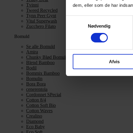
Tvinni
dem, eller som de har indsaml
Tweed Recycled
Tynn Peer Gynt
Samtykkevalg
Vital Superwash
Nødvendig
Zucchero Filato
Bomuld
Se alle Bomuld
Amira
Chunky Blød Bomuld
Afvis
Blend Bamboo
Bodil
Bommix Bamboo
Bomulin
Bora Bora
cenerentola
Cordonnet SPecial
Cotton 8/4
Cotton Soft Bio
Cotton Waves
Crealino
Diamond
Eco Baby
Eco Soft