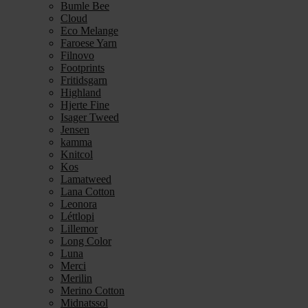
Bumle Bee
Cloud
Eco Melange
Faroese Yarn
Filnovo
Footprints
Fritidsgarn
Highland
Hjerte Fine
Isager Tweed
Jensen
kamma
Knitcol
Kos
Lamatweed
Lana Cotton
Leonora
Léttlopi
Lillemor
Long Color
Luna
Merci
Merilin
Merino Cotton
Midnatssol