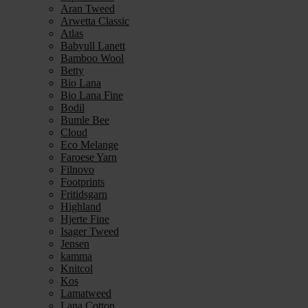
Aran Tweed
Arwetta Classic
Atlas
Babyull Lanett
Bamboo Wool
Betty
Bio Lana
Bio Lana Fine
Bodil
Bumle Bee
Cloud
Eco Melange
Faroese Yarn
Filnovo
Footprints
Fritidsgarn
Highland
Hjerte Fine
Isager Tweed
Jensen
kamma
Knitcol
Kos
Lamatweed
Lana Cotton