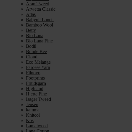
Aran Tweed
Arwetta Classic
Atlas
Babyull Lanett
Bamboo Wool
Betty
Bio Lana
Bio Lana Fine
Bodil
Bumle Bee
Cloud
Eco Melange
Faroese Yarn
Filnovo
Footprints
Fritidsgarn
Highland
Hjerte Fine
Isager Tweed
Jensen
kamma
Knitcol
Kos
Lamatweed
Lana Cotton