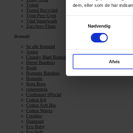
Tvinni
dem, eller som de har indsaml
Tweed Recycled
Tynn Peer Gynt
Samtykkevalg
Vital Superwash
Nødvendig
Zucchero Filato
Bomuld
Se alle Bomuld
Amira
Chunky Blød Bomuld
Afvis
Blend Bamboo
Bodil
Bommix Bamboo
Bomulin
Bora Bora
cenerentola
Cordonnet SPecial
Cotton 8/4
Cotton Soft Bio
Cotton Waves
Crealino
Diamond
Eco Baby
Eco Soft