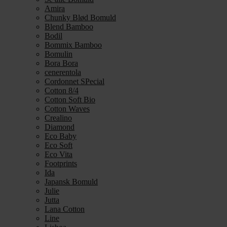
Amira
Chunky Blød Bomuld
Blend Bamboo
Bodil
Bommix Bamboo
Bomulin
Bora Bora
cenerentola
Cordonnet SPecial
Cotton 8/4
Cotton Soft Bio
Cotton Waves
Crealino
Diamond
Eco Baby
Eco Soft
Eco Vita
Footprints
Ida
Japansk Bomuld
Julie
Jutta
Lana Cotton
Line