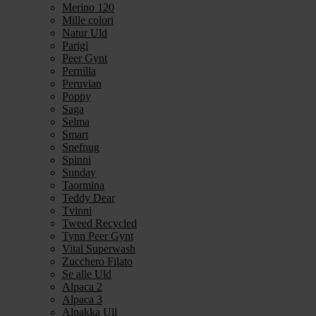
Merino 120
Mille colori
Natur Uld
Parigi
Peer Gynt
Pernilla
Peruvian
Poppy
Saga
Selma
Smart
Snefnug
Spinni
Sunday
Taormina
Teddy Dear
Tvinni
Tweed Recycled
Tynn Peer Gynt
Vital Superwash
Zucchero Filato
Se alle Uld
Alpaca 2
Alpaca 3
Alpakka Ull