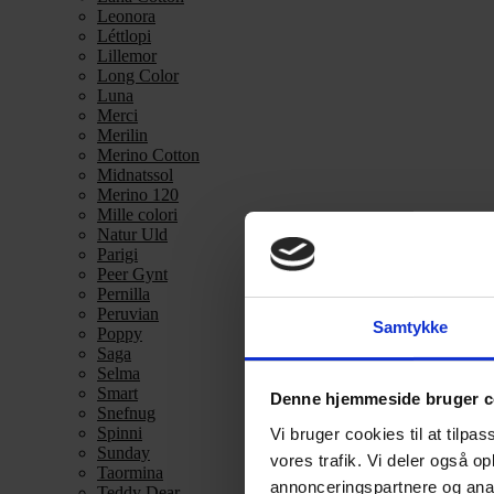
Leonora
Léttlopi
Lillemor
Long Color
Luna
Merci
Merilin
Merino Cotton
Midnatssol
Merino 120
Mille colori
Natur Uld
Parigi
Peer Gynt
Pernilla
Peruvian
Samtykke
Poppy
Saga
Selma
Smart
Denne hjemmeside bruger c
Snefnug
Spinni
Vi bruger cookies til at tilpas
Sunday
vores trafik. Vi deler også 
Taormina
annonceringspartnere og anal
Teddy Dear