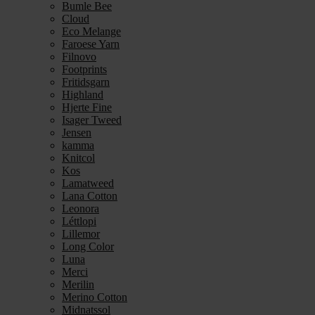
Bumle Bee
Cloud
Eco Melange
Faroese Yarn
Filnovo
Footprints
Fritidsgarn
Highland
Hjerte Fine
Isager Tweed
Jensen
kamma
Knitcol
Kos
Lamatweed
Lana Cotton
Leonora
Léttlopi
Lillemor
Long Color
Luna
Merci
Merilin
Merino Cotton
Midnatssol