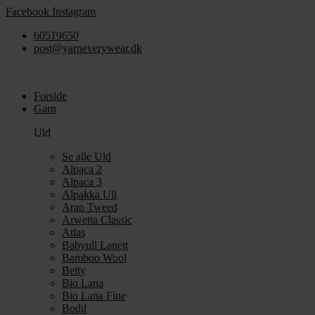
Videre
Facebook
Instagram
til
60519650
indhold
post@yarneverywear.dk
Forside
Garn
Uld
Se alle Uld
Alpaca 2
Alpaca 3
Alpakka Ull
Aran Tweed
Arwetta Classic
Atlas
Babyull Lanett
Bamboo Wool
Betty
Bio Lana
Bio Lana Fine
Bodil