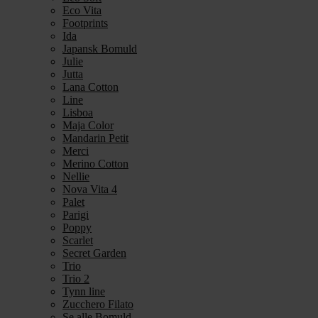
Eco Vita
Footprints
Ida
Japansk Bomuld
Julie
Jutta
Lana Cotton
Line
Lisboa
Maja Color
Mandarin Petit
Merci
Merino Cotton
Nellie
Nova Vita 4
Palet
Parigi
Poppy
Scarlet
Secret Garden
Trio
Trio 2
Tynn line
Zucchero Filato
Se alle Bomuld