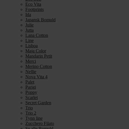
Eco Vita
Footprints
Ida
Japansk Bomuld
Julie
Jutta
Lana Cotton
Line
Lisboa
Maja Color
Mandarin Petit
Merci
Merino Cotton
Nellie
Nova Vita 4
Palet
Parigi
Poppy
Scarlet
Secret Garden
Trio
Trio 2
Tynn line
Zucchero Filato
Se alle Bomuld