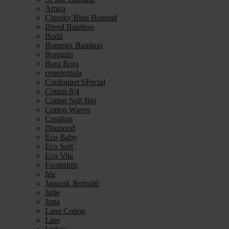
Amira
Chunky Blød Bomuld
Blend Bamboo
Bodil
Bommix Bamboo
Bomulin
Bora Bora
cenerentola
Cordonnet SPecial
Cotton 8/4
Cotton Soft Bio
Cotton Waves
Crealino
Diamond
Eco Baby
Eco Soft
Eco Vita
Footprints
Ida
Japansk Bomuld
Julie
Jutta
Lana Cotton
Line