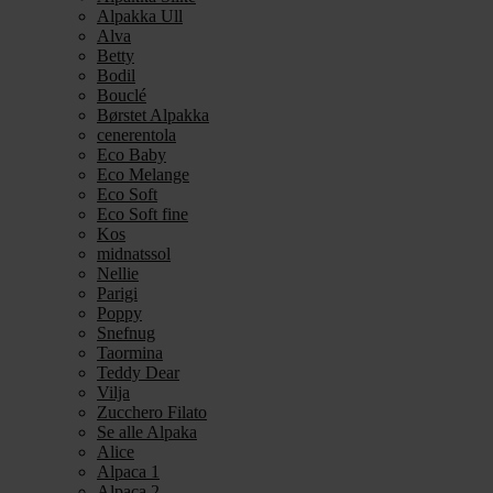
Alpakka Ull
Alva
Betty
Bodil
Bouclé
Børstet Alpakka
cenerentola
Eco Baby
Eco Melange
Eco Soft
Eco Soft fine
Kos
midnatssol
Nellie
Parigi
Poppy
Snefnug
Taormina
Teddy Dear
Vilja
Zucchero Filato
Se alle Alpaka
Alice
Alpaca 1
Alpaca 2