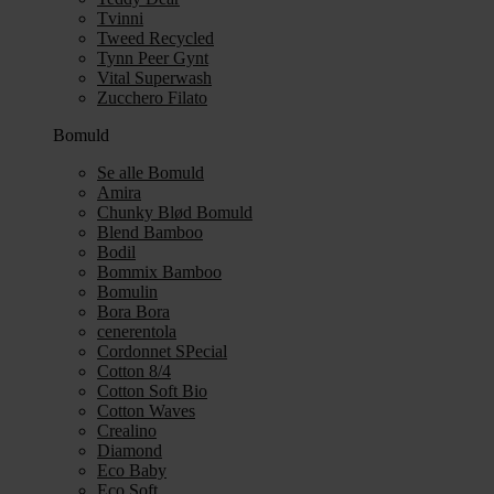
Tvinni
Tweed Recycled
Tynn Peer Gynt
Vital Superwash
Zucchero Filato
Bomuld
Se alle Bomuld
Amira
Chunky Blød Bomuld
Blend Bamboo
Bodil
Bommix Bamboo
Bomulin
Bora Bora
cenerentola
Cordonnet SPecial
Cotton 8/4
Cotton Soft Bio
Cotton Waves
Crealino
Diamond
Eco Baby
Eco Soft