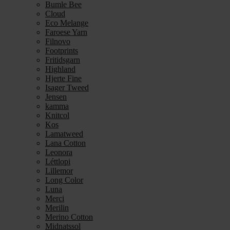
Bumle Bee
Cloud
Eco Melange
Faroese Yarn
Filnovo
Footprints
Fritidsgarn
Highland
Hjerte Fine
Isager Tweed
Jensen
kamma
Knitcol
Kos
Lamatweed
Lana Cotton
Leonora
Léttlopi
Lillemor
Long Color
Luna
Merci
Merilin
Merino Cotton
Midnatssol