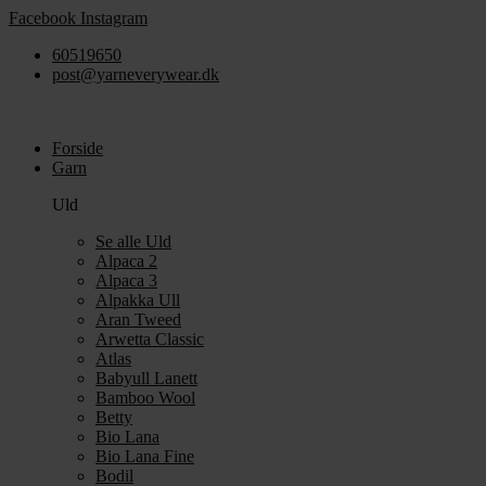
Videre
Facebook
Instagram
til
60519650
indhold
post@yarneverywear.dk
Forside
Garn
Uld
Se alle Uld
Alpaca 2
Alpaca 3
Alpakka Ull
Aran Tweed
Arwetta Classic
Atlas
Babyull Lanett
Bamboo Wool
Betty
Bio Lana
Bio Lana Fine
Bodil