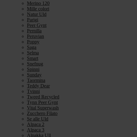
Merino 120
Mille colori
Natur Uld
Parigi
Peer Gynt
Pernilla
Peruvian
Poppy
Saga
Selma
Smart
Snefnug
Spinni
Sunday
Taormina
Teddy Dear
Tvinni
Tweed Recycled
Tynn Peer Gynt
Vital Superwash
Zucchero Filato
Se alle Uld
Alpaca 2
Alpaca 3
Alpakka Ull