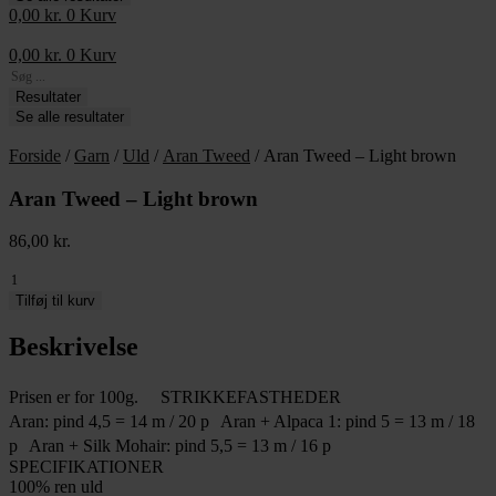
0,00
kr.
0
Kurv
0,00
kr.
0
Kurv
Search
...
Resultater
Se alle resultater
Forside
/
Garn
/
Uld
/
Aran Tweed
/ Aran Tweed – Light brown
Aran Tweed – Light brown
86,00
kr.
Aran
Tweed
Tilføj til kurv
-
Light
Beskrivelse
brown
antal
Prisen er for 100g. STRIKKEFASTHEDER
Aran: pind 4,5 = 14 m / 20 p Aran + Alpaca 1: pind 5 = 13 m / 18
p Aran + Silk Mohair: pind 5,5 = 13 m / 16 p
SPECIFIKATIONER
100% ren uld