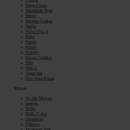
Lisboa
Maja Color
Mandarin Petit
Merci
Merino Cotton
Nellie
Nova Vita 4
Palet
Parigi
Poppy
Scarlet
Secret Garden
Trio
Trio 2
Tynn line
Zucchero Filato
Mohair
Se alle Mohair
angora
Bella
Bella Color
Desiderio
Filnovo
Mulberry Silk