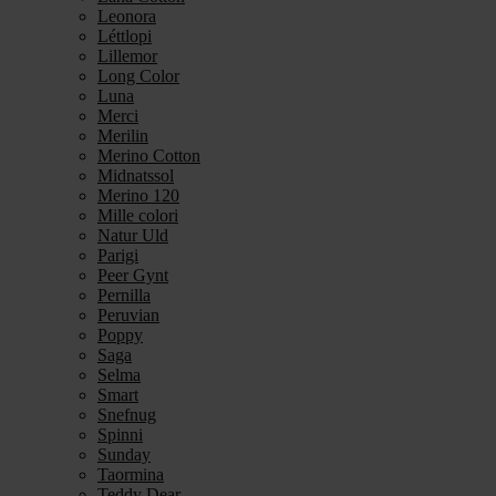
Leonora
Léttlopi
Lillemor
Long Color
Luna
Merci
Merilin
Merino Cotton
Midnatssol
Merino 120
Mille colori
Natur Uld
Parigi
Peer Gynt
Pernilla
Peruvian
Poppy
Saga
Selma
Smart
Snefnug
Spinni
Sunday
Taormina
Teddy Dear