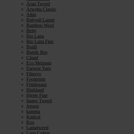
Aran Tweed
Arwetta Classic
Atlas
Babyull Lanett
Bamboo Wool
Betty
Bio Lana
Bio Lana Fine
Bodil
Bumle Bee
Cloud
Eco Melange
Faroese Yarn
Filnovo
Footprints
Fritidsgarn
Highland
Hjerte Fine
Isager Tweed
Jensen
kamma
Knitcol
Kos
Lamatweed
Lana Cotton