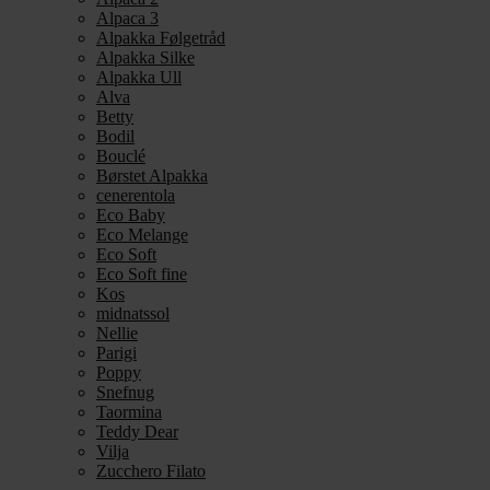
Alpaca 3
Alpakka Følgetråd
Alpakka Silke
Alpakka Ull
Alva
Betty
Bodil
Bouclé
Børstet Alpakka
cenerentola
Eco Baby
Eco Melange
Eco Soft
Eco Soft fine
Kos
midnatssol
Nellie
Parigi
Poppy
Snefnug
Taormina
Teddy Dear
Vilja
Zucchero Filato