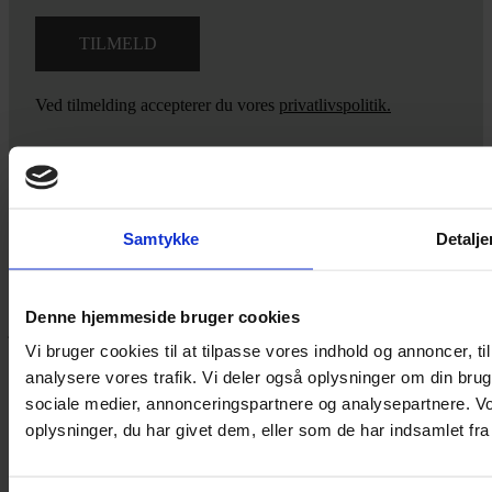
Ved tilmelding accepterer du vores
privatlivspolitik.
Yarn Every Wear
Samtykke
Detalje
Hvis du bøvler med noget eller ønsker ny inspiration, så skriv til
mig
,
eller kom forbi butikken på Vestergade 12 i Tønder. Så hjælper
Denne hjemmeside bruger cookies
jeg dig på vej.
Vi bruger cookies til at tilpasse vores indhold og annoncer, til 
Vestergade 12 6270, Tønder
analysere vores trafik. Vi deler også oplysninger om din br
60 51 96 50
sociale medier, annonceringspartnere og analysepartnere. V
post@yarneverywear.dk
CVR 43041649
oplysninger, du har givet dem, eller som de har indsamlet fra 
Facebook-f
Instagram