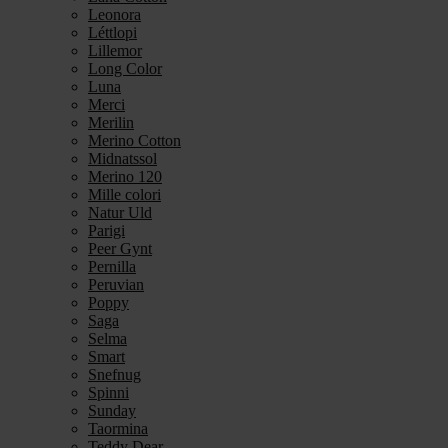
Leonora
Léttlopi
Lillemor
Long Color
Luna
Merci
Merilin
Merino Cotton
Midnatssol
Merino 120
Mille colori
Natur Uld
Parigi
Peer Gynt
Pernilla
Peruvian
Poppy
Saga
Selma
Smart
Snefnug
Spinni
Sunday
Taormina
Teddy Dear