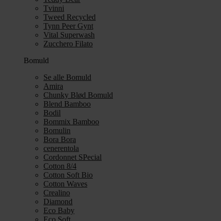
Tvinni
Tweed Recycled
Tynn Peer Gynt
Vital Superwash
Zucchero Filato
Bomuld
Se alle Bomuld
Amira
Chunky Blød Bomuld
Blend Bamboo
Bodil
Bommix Bamboo
Bomulin
Bora Bora
cenerentola
Cordonnet SPecial
Cotton 8/4
Cotton Soft Bio
Cotton Waves
Crealino
Diamond
Eco Baby
Eco Soft