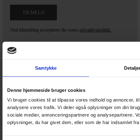
Ved tilmelding accepterer du vores
privatlivspolitik.
Yarn Every Wear
Samtykke
Detalje
Hvis du bøvler med noget eller ønsker ny inspiration, så skriv til
mig
,
eller kom forbi butikken på Vestergade 12 i Tønder. Så hjælper
Denne hjemmeside bruger cookies
jeg dig på vej.
Vi bruger cookies til at tilpasse vores indhold og annoncer, til 
Vestergade 12 6270, Tønder
analysere vores trafik. Vi deler også oplysninger om din br
60 51 96 50
sociale medier, annonceringspartnere og analysepartnere. V
post@yarneverywear.dk
CVR 43041649
oplysninger, du har givet dem, eller som de har indsamlet fra 
Facebook-f
Instagram