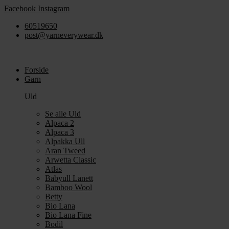
Videre
Facebook
Instagram
til
60519650
indhold
post@yarneverywear.dk
Forside
Garn
Uld
Se alle Uld
Alpaca 2
Alpaca 3
Alpakka Ull
Aran Tweed
Arwetta Classic
Atlas
Babyull Lanett
Bamboo Wool
Betty
Bio Lana
Bio Lana Fine
Bodil