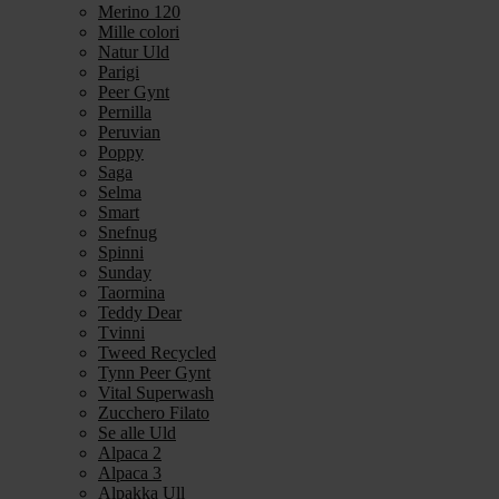
Merino 120
Mille colori
Natur Uld
Parigi
Peer Gynt
Pernilla
Peruvian
Poppy
Saga
Selma
Smart
Snefnug
Spinni
Sunday
Taormina
Teddy Dear
Tvinni
Tweed Recycled
Tynn Peer Gynt
Vital Superwash
Zucchero Filato
Se alle Uld
Alpaca 2
Alpaca 3
Alpakka Ull