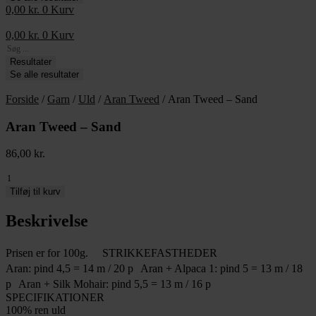
0,00
kr.
0
Kurv
0,00
kr.
0
Kurv
Search
...
Resultater
Se alle resultater
Forside
/
Garn
/
Uld
/
Aran Tweed
/ Aran Tweed – Sand
Aran Tweed – Sand
86,00
kr.
Aran
Tweed
Tilføj til kurv
-
Sand
Beskrivelse
antal
Prisen er for 100g. STRIKKEFASTHEDER
Aran: pind 4,5 = 14 m / 20 p Aran + Alpaca 1: pind 5 = 13 m / 18
p Aran + Silk Mohair: pind 5,5 = 13 m / 16 p
SPECIFIKATIONER
100% ren uld