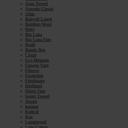
Aran Tweed
Arwetta Classic
Atlas
Babyull Lanett
Bamboo Wool
Betty
Bio Lana
Bio Lana Fine
Bodil
Bumle Bee
Cloud
Eco Melange
Faroese Yarn
Filnovo
Footprints
Fritidsgarn
Highland
Hjerte Fine
Isager Tweed
Jensen
kamma
Knitcol
Kos
Lamatweed
Lana Cotton