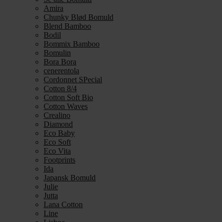
Amira
Chunky Blød Bomuld
Blend Bamboo
Bodil
Bommix Bamboo
Bomulin
Bora Bora
cenerentola
Cordonnet SPecial
Cotton 8/4
Cotton Soft Bio
Cotton Waves
Crealino
Diamond
Eco Baby
Eco Soft
Eco Vita
Footprints
Ida
Japansk Bomuld
Julie
Jutta
Lana Cotton
Line