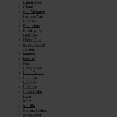
Bumle Bee
Cloud
Eco Melange
Faroese Yarn
Filnovo
Footprints
Fritidsgarn
Highland
Hjerte Fine
Isager Tweed
Jensen
kamma
Knitcol
Kos
Lamatweed
Lana Cotton
Leonora
Léttlopi
Lillemor
Long Color
Luna
Merci
Merilin
Merino Cotton
Midnatssol