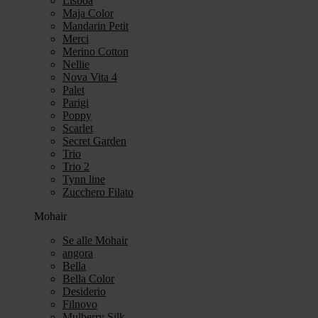
Lisboa
Maja Color
Mandarin Petit
Merci
Merino Cotton
Nellie
Nova Vita 4
Palet
Parigi
Poppy
Scarlet
Secret Garden
Trio
Trio 2
Tynn line
Zucchero Filato
Mohair
Se alle Mohair
angora
Bella
Bella Color
Desiderio
Filnovo
Mulberry Silk