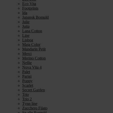
Eco Vita
Footprints
Ida
Japansk Bomuld
Julie
Jutta
Lana Cotton
Line
Lisboa
Maja Color
Mandarin Petit
Merci
Merino Cotton
Nellie
Nova Vita 4
Palet
Parigi
Poppy
Scarlet
Secret Garden
Trio
Trio 2
Tynn line
Zucchero Filato
Se alle Bomuld