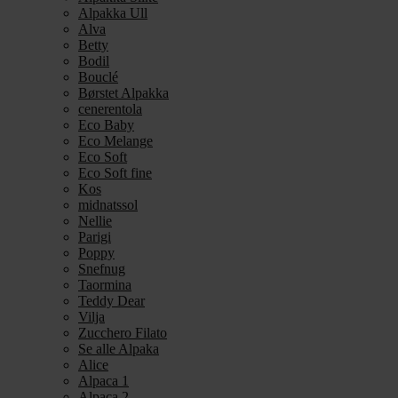
Alpakka Ull
Alva
Betty
Bodil
Bouclé
Børstet Alpakka
cenerentola
Eco Baby
Eco Melange
Eco Soft
Eco Soft fine
Kos
midnatssol
Nellie
Parigi
Poppy
Snefnug
Taormina
Teddy Dear
Vilja
Zucchero Filato
Se alle Alpaka
Alice
Alpaca 1
Alpaca 2