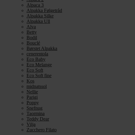
Alpaca 3
Alpakka Følgetråd
Alpakka Silke
Alpakka Ull
Alva
Betty
Bodil
Bouclé
Børstet Alpakka
cenerentola
Eco Baby
Eco Melange
Eco Soft
Eco Soft fine
Kos
midnatssol
Nellie
Parigi
Poppy
Snefnug
Taormina
Teddy Dear
Vilja
Zucchero Filato