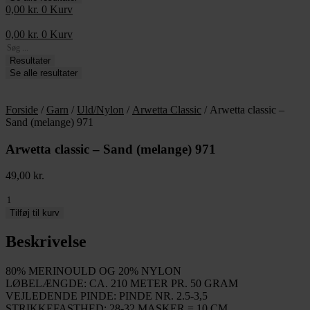
0,00
kr.
0
Kurv
0,00
kr.
0
Kurv
Search
...
Resultater
Se alle resultater
Forside
/
Garn
/
Uld/Nylon
/
Arwetta Classic
/ Arwetta classic –
Sand (melange) 971
Arwetta classic – Sand (melange) 971
49,00
kr.
Arwetta
classic
Tilføj til kurv
-
Sand
Beskrivelse
(melange)
971
80% MERINOULD OG 20% NYLON
antal
LØBELÆNGDE: CA. 210 METER PR. 50 GRAM
VEJLEDENDE PINDE: PINDE NR. 2.5-3,5
STRIKKEFASTHED: 28-32 MASKER = 10 CM