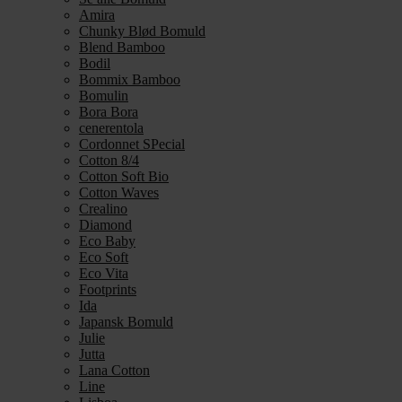
Amira
Chunky Blød Bomuld
Blend Bamboo
Bodil
Bommix Bamboo
Bomulin
Bora Bora
cenerentola
Cordonnet SPecial
Cotton 8/4
Cotton Soft Bio
Cotton Waves
Crealino
Diamond
Eco Baby
Eco Soft
Eco Vita
Footprints
Ida
Japansk Bomuld
Julie
Jutta
Lana Cotton
Line