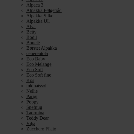
Alpaca 3
Alpakka Følgetråd
Alpakka Silke
Alpakka Ull
Alva
Betty
Bodil
Bouclé
Børstet Alpakka
cenerentola
Eco Baby
Eco Melange
Eco Soft
Eco Soft fine
Kos
midnatssol
Nellie
Parigi
Poppy
Snefnug
Taormina
Teddy Dear
Vilja
Zucchero Filato