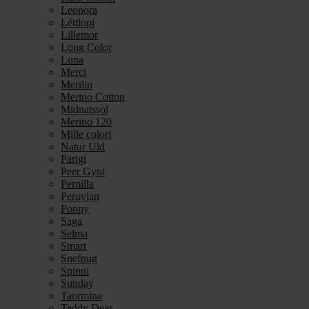
Leonora
Léttlopi
Lillemor
Long Color
Luna
Merci
Merilin
Merino Cotton
Midnatssol
Merino 120
Mille colori
Natur Uld
Parigi
Peer Gynt
Pernilla
Peruvian
Poppy
Saga
Selma
Smart
Snefnug
Spinni
Sunday
Taormina
Teddy Dear