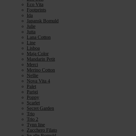
Eco Vita
Footprints
Ida
Japansk Bomuld
Julie
Jutta
Lana Cotton
Line
Lisboa
Maja Color
Mandarin Petit
Merci
Merino Cotton
Nellie
Nova Vita 4
Palet
Parigi
Poppy
Scarlet
Secret Garden
Trio
Trio 2
Tynn line
Zucchero Filato
Se alle Bomuld