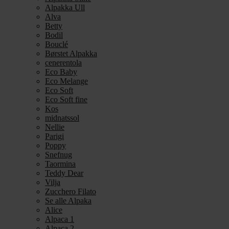
Alpakka Ull
Alva
Betty
Bodil
Bouclé
Børstet Alpakka
cenerentola
Eco Baby
Eco Melange
Eco Soft
Eco Soft fine
Kos
midnatssol
Nellie
Parigi
Poppy
Snefnug
Taormina
Teddy Dear
Vilja
Zucchero Filato
Se alle Alpaka
Alice
Alpaca 1
Alpaca 2