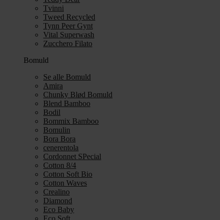
Tvinni
Tweed Recycled
Tynn Peer Gynt
Vital Superwash
Zucchero Filato
Bomuld
Se alle Bomuld
Amira
Chunky Blød Bomuld
Blend Bamboo
Bodil
Bommix Bamboo
Bomulin
Bora Bora
cenerentola
Cordonnet SPecial
Cotton 8/4
Cotton Soft Bio
Cotton Waves
Crealino
Diamond
Eco Baby
Eco Soft