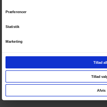
Handelsbetingelser
Privatlivspolitik
Cookiepolitik
Præferencer
Handelsbetingelser
Privatlivspolitik
Statistik
Cookiepolitik
OM OS
Marketing
Om Yarn Every Wear
Om Yarn Every Wear
Tillad al
ÅBNINGSTIDER
Mandag – Fredag 10:00 – 17:30
Tillad val
Lørdag 10:00 – 14:00
Copyright © 2022.
Design & hosting by Webhuset Ballum ApS
Afvis