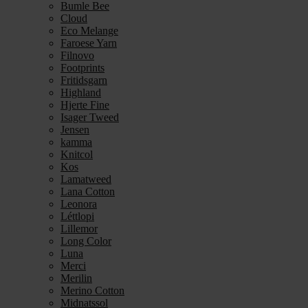
Bumle Bee
Cloud
Eco Melange
Faroese Yarn
Filnovo
Footprints
Fritidsgarn
Highland
Hjerte Fine
Isager Tweed
Jensen
kamma
Knitcol
Kos
Lamatweed
Lana Cotton
Leonora
Léttlopi
Lillemor
Long Color
Luna
Merci
Merilin
Merino Cotton
Midnatssol