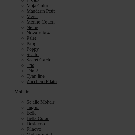
Lisboa
Maja Color
Mandarin Petit
Merci
Merino Cotton
Nellie
Nova Vita 4
Palet
Parigi
Poppy
Scarlet
Secret Garden
Trio
Trio 2
Tynn line
Zucchero Filato
Mohair
Se alle Mohair
angora
Bella
Bella Color
Desiderio
Filnovo
Mulberry Silk