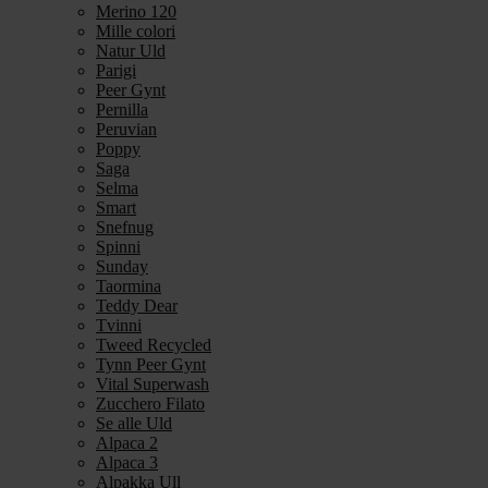
Merino 120
Mille colori
Natur Uld
Parigi
Peer Gynt
Pernilla
Peruvian
Poppy
Saga
Selma
Smart
Snefnug
Spinni
Sunday
Taormina
Teddy Dear
Tvinni
Tweed Recycled
Tynn Peer Gynt
Vital Superwash
Zucchero Filato
Se alle Uld
Alpaca 2
Alpaca 3
Alpakka Ull