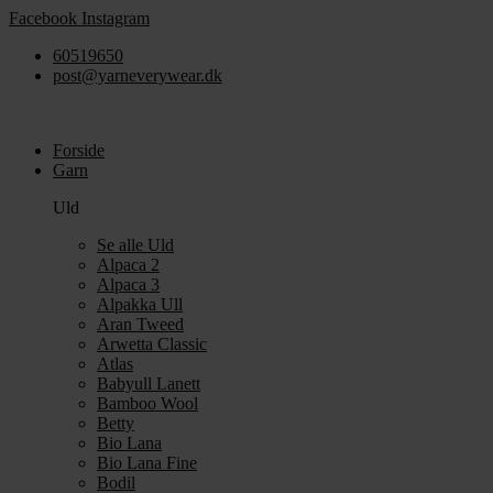
Videre
Facebook
Instagram
til
60519650
indhold
post@yarneverywear.dk
Forside
Garn
Uld
Se alle Uld
Alpaca 2
Alpaca 3
Alpakka Ull
Aran Tweed
Arwetta Classic
Atlas
Babyull Lanett
Bamboo Wool
Betty
Bio Lana
Bio Lana Fine
Bodil