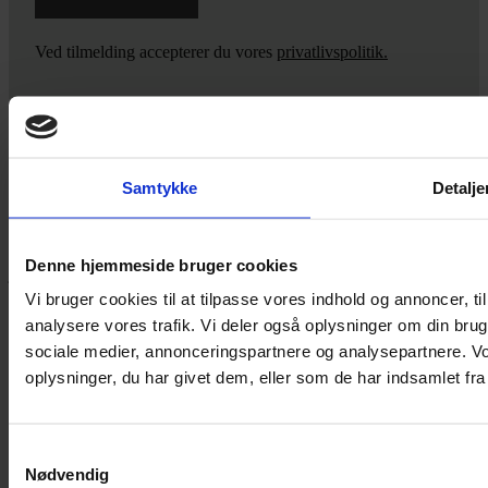
Ved tilmelding accepterer du vores
privatlivspolitik.
Yarn Every Wear
Samtykke
Detalje
Hvis du bøvler med noget eller ønsker ny inspiration, så skriv til
mig
,
eller kom forbi butikken på Vestergade 12 i Tønder. Så hjælper
Denne hjemmeside bruger cookies
jeg dig på vej.
Vi bruger cookies til at tilpasse vores indhold og annoncer, til 
Vestergade 12 6270, Tønder
analysere vores trafik. Vi deler også oplysninger om din br
60 51 96 50
post@yarneverywear.dk
sociale medier, annonceringspartnere og analysepartnere. V
CVR 43041649
oplysninger, du har givet dem, eller som de har indsamlet fra 
Facebook-f
Instagram
Samtykkevalg
SERVICES
Nødvendig