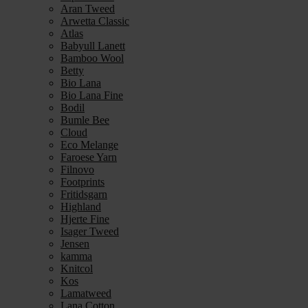
Aran Tweed
Arwetta Classic
Atlas
Babyull Lanett
Bamboo Wool
Betty
Bio Lana
Bio Lana Fine
Bodil
Bumle Bee
Cloud
Eco Melange
Faroese Yarn
Filnovo
Footprints
Fritidsgarn
Highland
Hjerte Fine
Isager Tweed
Jensen
kamma
Knitcol
Kos
Lamatweed
Lana Cotton