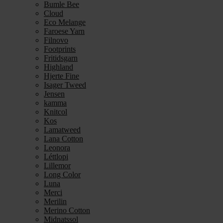
Bumle Bee
Cloud
Eco Melange
Faroese Yarn
Filnovo
Footprints
Fritidsgarn
Highland
Hjerte Fine
Isager Tweed
Jensen
kamma
Knitcol
Kos
Lamatweed
Lana Cotton
Leonora
Léttlopi
Lillemor
Long Color
Luna
Merci
Merilin
Merino Cotton
Midnatssol