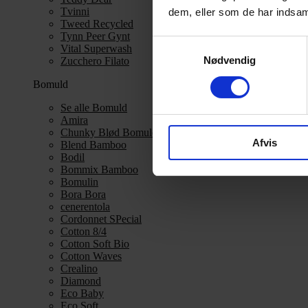
Tvinni
dem, eller som de har indsaml
Tweed Recycled
Tynn Peer Gynt
Samtykkevalg
Vital Superwash
Nødvendig
Zucchero Filato
Bomuld
Se alle Bomuld
Amira
Chunky Blød Bomuld
Afvis
Blend Bamboo
Bodil
Bommix Bamboo
Bomulin
Bora Bora
cenerentola
Cordonnet SPecial
Cotton 8/4
Cotton Soft Bio
Cotton Waves
Crealino
Diamond
Eco Baby
Eco Soft