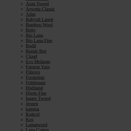
Aran Tweed
Arwetta Classic
Atlas
Babyull Lanett
Bamboo Wool
Betty
Bio Lana
Bio Lana Fine
Bodil
Bumle Bee
Cloud
Eco Melange
Faroese Yarn
Filnovo
Footprints
Fritidsgarn
Highland
Hjerte Fine
Isager Tweed
Jensen
kamma
Knitcol
Kos
Lamatweed
Lana Cotton