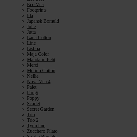
Eco Vita
Footprints
Ida
Japansk Bomuld
Julie
Jutta
Lana Cotton
Line
Lisboa
Maja Color
Mandarin Petit
Merci
Merino Cotton
Nellie
Nova Vita 4
Palet
Parigi
Poppy
Scarlet
Secret Garden
Trio
Trio 2
Tynn line
Zucchero Filato
Se alle Bomuld