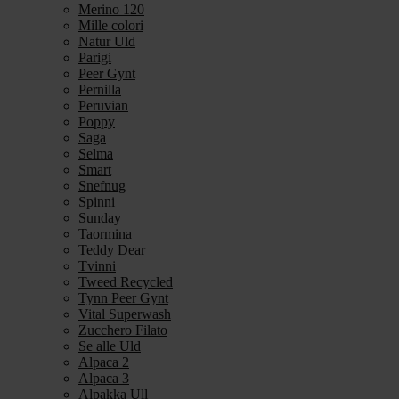
Merino 120
Mille colori
Natur Uld
Parigi
Peer Gynt
Pernilla
Peruvian
Poppy
Saga
Selma
Smart
Snefnug
Spinni
Sunday
Taormina
Teddy Dear
Tvinni
Tweed Recycled
Tynn Peer Gynt
Vital Superwash
Zucchero Filato
Se alle Uld
Alpaca 2
Alpaca 3
Alpakka Ull