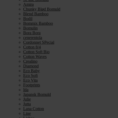
Amira
Chunky Blød Bomuld
Blend Bamboo
Bodil
Bommix Bamboo
Bomulin
Bora Bora
cenerentola
Cordonnet SPecial
Cotton 8/4
Cotton Soft Bio
Cotton Waves
Crealino
Diamond
Eco Baby
Eco Soft
Eco Vita
Footprints
Ida
Japansk Bomuld
Julie
Jutta
Lana Cotton
Line