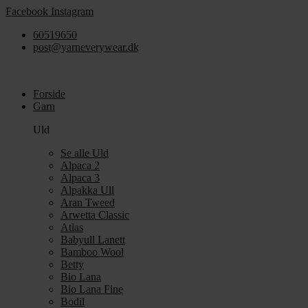
Videre
Facebook
Instagram
til
60519650
indhold
post@yarneverywear.dk
Forside
Garn
Uld
Se alle Uld
Alpaca 2
Alpaca 3
Alpakka Ull
Aran Tweed
Arwetta Classic
Atlas
Babyull Lanett
Bamboo Wool
Betty
Bio Lana
Bio Lana Fine
Bodil