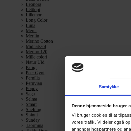
Leonora
Léttlopi
Lillemor
Long Color
Luna
Merci
Merilin
Merino Cotton
Midnatssol
Merino 120
Mille colori
Natur Uld
Parigi
Peer Gynt
Pernilla
Peruvian
Samtykke
Poppy
Saga
Selma
Smart
Denne hjemmeside bruger c
Snefnug
Spinni
Vi bruger cookies til at tilpas
Sunday
vores trafik. Vi deler også 
Taormina
annonceringspartnere og anal
Teddy Dear