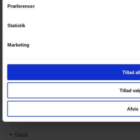
Cookiepolitik
Præferencer
Handelsbetingelser
Privatlivspolitik
Cookiepolitik
Statistik
OM OS
Marketing
Om Yarn Every Wear
Om Yarn Every Wear
Tillad al
ÅBNINGSTIDER
Mandag – Fredag 10:00 – 17:30
Tillad val
Lørdag 10:00 – 14:00
Copyright © 2022.
Design & hosting by Webhuset Ballum ApS
Afvis
Dansk