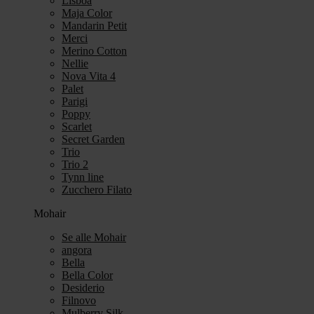
Lisboa
Maja Color
Mandarin Petit
Merci
Merino Cotton
Nellie
Nova Vita 4
Palet
Parigi
Poppy
Scarlet
Secret Garden
Trio
Trio 2
Tynn line
Zucchero Filato
Mohair
Se alle Mohair
angora
Bella
Bella Color
Desiderio
Filnovo
Mulberry Silk