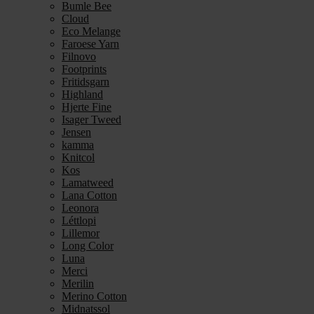
Bumle Bee
Cloud
Eco Melange
Faroese Yarn
Filnovo
Footprints
Fritidsgarn
Highland
Hjerte Fine
Isager Tweed
Jensen
kamma
Knitcol
Kos
Lamatweed
Lana Cotton
Leonora
Léttlopi
Lillemor
Long Color
Luna
Merci
Merilin
Merino Cotton
Midnatssol