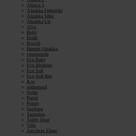
Alpaca 3
Alpakka Følgetråd
Alpakka Silke
Alpakka Ull
Alva
Betty
Bodil
Bouclé
Børstet Alpakka
cenerentola
Eco Baby
Eco Melange
Eco Soft
Eco Soft fine
Kos
midnatssol
Nellie
Parigi
Poppy
Snefnug
Taormina
Teddy Dear
Vilja
Zucchero Filato