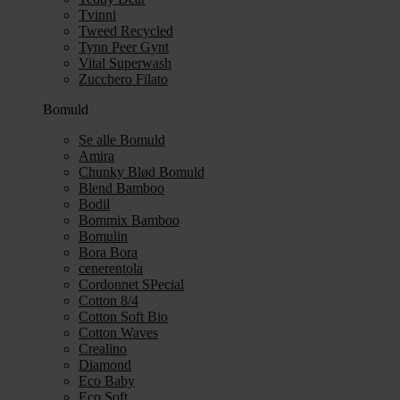
Tvinni
Tweed Recycled
Tynn Peer Gynt
Vital Superwash
Zucchero Filato
Bomuld
Se alle Bomuld
Amira
Chunky Blød Bomuld
Blend Bamboo
Bodil
Bommix Bamboo
Bomulin
Bora Bora
cenerentola
Cordonnet SPecial
Cotton 8/4
Cotton Soft Bio
Cotton Waves
Crealino
Diamond
Eco Baby
Eco Soft