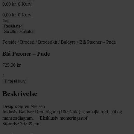
0,00
kr.
0
Kurv
0,00
kr.
0
Kurv
Search
...
Resultater
Se alle resultater
Forside
/
Broderi
/
Broderikit
/
Baldyre
/ Blå Pæoner – Pude
Blå Pæoner – Pude
725,00
kr.
Blå
Pæoner
Tilføj til kurv
-
Pude
Beskrivelse
antal
Design: Søren Nielsen
Inklusiv Baldyre Broderigarn (100% uld), stramajlærred, nål og
mønsterdiagram. Eksklusiv monteringsstof.
Størrelse 39×39 cm.