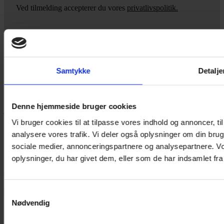
Ved tilmelding accepterer du vores
privatlivspolitik.
Yarn Every Wear
Samtykke
Detalje
Hvis du bøvler med noget eller ønsker ny inspiration, så skriv til
mig
,
eller kom forbi butikken på Vestergade 12 i Tønder. Så hjælper
Denne hjemmeside bruger cookies
jeg dig på vej.
Vi bruger cookies til at tilpasse vores indhold og annoncer, til 
Vestergade 12 6270, Tønder
analysere vores trafik. Vi deler også oplysninger om din br
60 51 96 50
post@yarneverywear.dk
sociale medier, annonceringspartnere og analysepartnere. V
CVR 43041649
oplysninger, du har givet dem, eller som de har indsamlet fra 
Facebook-f
Instagram
Samtykkevalg
SERVICES
Nødvendig
Handelsbetingelser
Privatlivspolitik