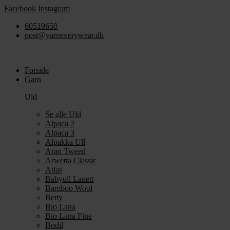
Videre
Facebook
Instagram
til
60519650
indhold
post@yarneverywear.dk
Forside
Garn
Uld
Se alle Uld
Alpaca 2
Alpaca 3
Alpakka Ull
Aran Tweed
Arwetta Classic
Atlas
Babyull Lanett
Bamboo Wool
Betty
Bio Lana
Bio Lana Fine
Bodil