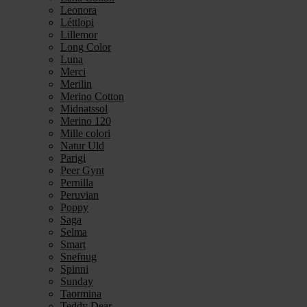
Leonora
Léttlopi
Lillemor
Long Color
Luna
Merci
Merilin
Merino Cotton
Midnatssol
Merino 120
Mille colori
Natur Uld
Parigi
Peer Gynt
Pernilla
Peruvian
Poppy
Saga
Selma
Smart
Snefnug
Spinni
Sunday
Taormina
Teddy Dear