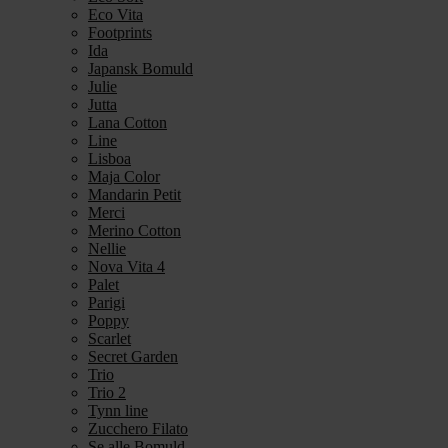
Eco Vita
Footprints
Ida
Japansk Bomuld
Julie
Jutta
Lana Cotton
Line
Lisboa
Maja Color
Mandarin Petit
Merci
Merino Cotton
Nellie
Nova Vita 4
Palet
Parigi
Poppy
Scarlet
Secret Garden
Trio
Trio 2
Tynn line
Zucchero Filato
Se alle Bomuld