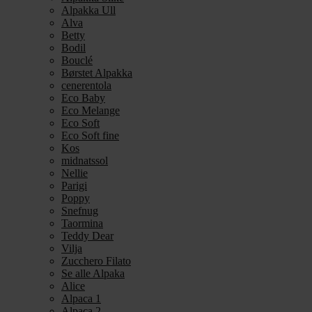
Alpakka Ull
Alva
Betty
Bodil
Bouclé
Børstet Alpakka
cenerentola
Eco Baby
Eco Melange
Eco Soft
Eco Soft fine
Kos
midnatssol
Nellie
Parigi
Poppy
Snefnug
Taormina
Teddy Dear
Vilja
Zucchero Filato
Se alle Alpaka
Alice
Alpaca 1
Alpaca 2