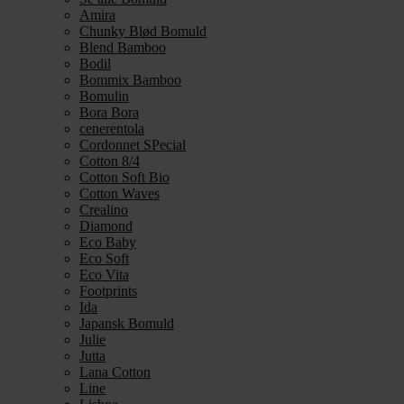
Amira
Chunky Blød Bomuld
Blend Bamboo
Bodil
Bommix Bamboo
Bomulin
Bora Bora
cenerentola
Cordonnet SPecial
Cotton 8/4
Cotton Soft Bio
Cotton Waves
Crealino
Diamond
Eco Baby
Eco Soft
Eco Vita
Footprints
Ida
Japansk Bomuld
Julie
Jutta
Lana Cotton
Line