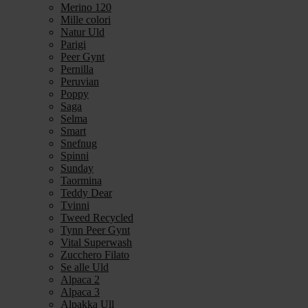
Merino 120
Mille colori
Natur Uld
Parigi
Peer Gynt
Pernilla
Peruvian
Poppy
Saga
Selma
Smart
Snefnug
Spinni
Sunday
Taormina
Teddy Dear
Tvinni
Tweed Recycled
Tynn Peer Gynt
Vital Superwash
Zucchero Filato
Se alle Uld
Alpaca 2
Alpaca 3
Alpakka Ull