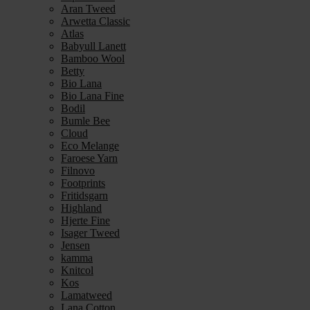
Aran Tweed
Arwetta Classic
Atlas
Babyull Lanett
Bamboo Wool
Betty
Bio Lana
Bio Lana Fine
Bodil
Bumle Bee
Cloud
Eco Melange
Faroese Yarn
Filnovo
Footprints
Fritidsgarn
Highland
Hjerte Fine
Isager Tweed
Jensen
kamma
Knitcol
Kos
Lamatweed
Lana Cotton