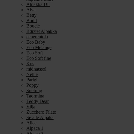
Alpakka Ull
Alva
Betty
Bodil
Bouclé
Børstet Alpakka
cenerentola
Eco Baby
Eco Melange
Eco Soft
Eco Soft fine
Kos
midnatssol
Nellie
Parigi
Poppy
Snefnug
Taormina
Teddy Dear
Vilja
Zucchero Filato
Se alle Alpaka
Alice
Alpaca 1
Alpaca 2