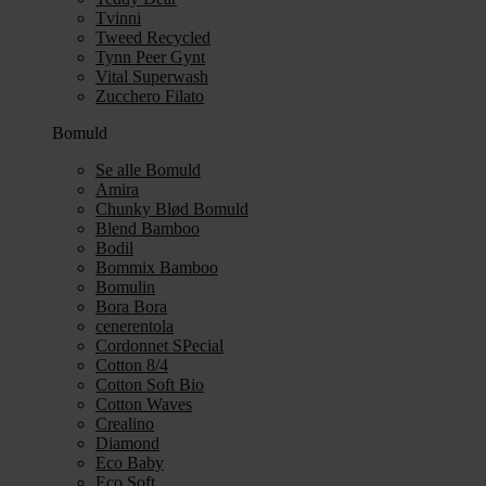
Tvinni
Tweed Recycled
Tynn Peer Gynt
Vital Superwash
Zucchero Filato
Bomuld
Se alle Bomuld
Amira
Chunky Blød Bomuld
Blend Bamboo
Bodil
Bommix Bamboo
Bomulin
Bora Bora
cenerentola
Cordonnet SPecial
Cotton 8/4
Cotton Soft Bio
Cotton Waves
Crealino
Diamond
Eco Baby
Eco Soft