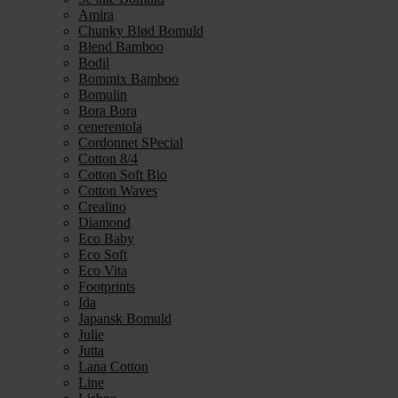
Amira
Chunky Blød Bomuld
Blend Bamboo
Bodil
Bommix Bamboo
Bomulin
Bora Bora
cenerentola
Cordonnet SPecial
Cotton 8/4
Cotton Soft Bio
Cotton Waves
Crealino
Diamond
Eco Baby
Eco Soft
Eco Vita
Footprints
Ida
Japansk Bomuld
Julie
Jutta
Lana Cotton
Line