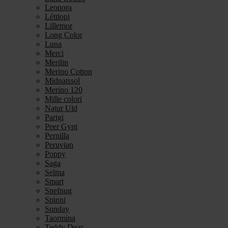
Leonora
Léttlopi
Lillemor
Long Color
Luna
Merci
Merilin
Merino Cotton
Midnatssol
Merino 120
Mille colori
Natur Uld
Parigi
Peer Gynt
Pernilla
Peruvian
Poppy
Saga
Selma
Smart
Snefnug
Spinni
Sunday
Taormina
Teddy Dear