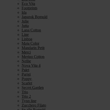
Eco Vita
Footprints
Ida
Japansk Bomuld
Julie
Jutta
Lana Cotton
Line
Lisboa
Maja Color
Mandarin Petit
Merci
Merino Cotton
Nellie
Nova Vita 4
Palet
Parigi
Poppy
Scarlet
Secret Garden
Trio
Trio 2
Tynn line
Zucchero Filato
Se alle Bomuld