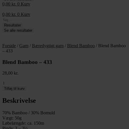
0,00
kr.
0
Kurv
0,00
kr.
0
Kurv
Search
...
Resultater
Se alle resultater
Forside
/
Garn
/
Bæredygtigt garn
/
Blend Bamboo
/ Blend Bamboo
– 433
Blend Bamboo – 433
28,00
kr.
Blend
Bamboo
Tilføj til kurv
-
433
Beskrivelse
antal
70% Bamboo / 30% Bomuld
Vægt: 50g
Løbelængde: ca. 150m
Pinde: 3 – 3½