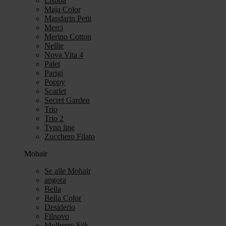
Lisboa
Maja Color
Mandarin Petit
Merci
Merino Cotton
Nellie
Nova Vita 4
Palet
Parigi
Poppy
Scarlet
Secret Garden
Trio
Trio 2
Tynn line
Zucchero Filato
Mohair
Se alle Mohair
angora
Bella
Bella Color
Desiderio
Filnovo
Mulberry Silk