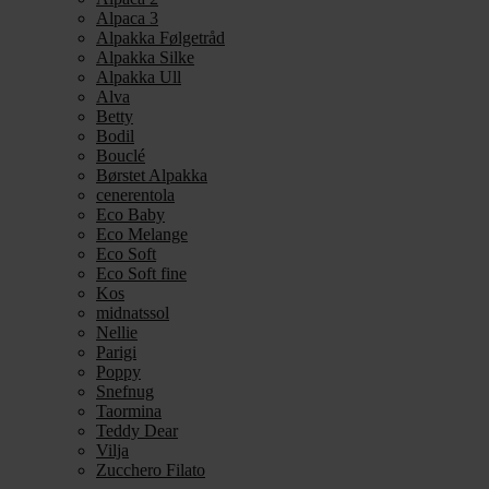
Alpaca 3
Alpakka Følgetråd
Alpakka Silke
Alpakka Ull
Alva
Betty
Bodil
Bouclé
Børstet Alpakka
cenerentola
Eco Baby
Eco Melange
Eco Soft
Eco Soft fine
Kos
midnatssol
Nellie
Parigi
Poppy
Snefnug
Taormina
Teddy Dear
Vilja
Zucchero Filato