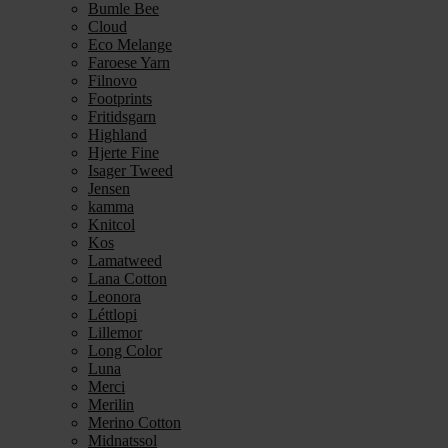
Bumle Bee
Cloud
Eco Melange
Faroese Yarn
Filnovo
Footprints
Fritidsgarn
Highland
Hjerte Fine
Isager Tweed
Jensen
kamma
Knitcol
Kos
Lamatweed
Lana Cotton
Leonora
Léttlopi
Lillemor
Long Color
Luna
Merci
Merilin
Merino Cotton
Midnatssol