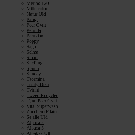
Merino 120
Mille colori
Natur Uld
Parigi
Peer Gynt
Pernilla
Peruvian
Poppy
Saga
Selma
Smart
Snefnug
Spinni
Sunday
Taormina
Teddy Dear
Tvinni
Tweed Recycled
Tynn Peer Gynt
Vital Superwash
Zucchero Filato
Se alle Uld
Alpaca 2
Alpaca 3
Alpakka Ull