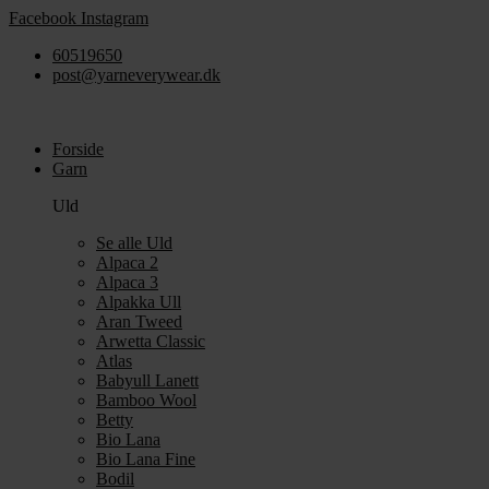
Videre
Facebook
Instagram
til
60519650
indhold
post@yarneverywear.dk
Forside
Garn
Uld
Se alle Uld
Alpaca 2
Alpaca 3
Alpakka Ull
Aran Tweed
Arwetta Classic
Atlas
Babyull Lanett
Bamboo Wool
Betty
Bio Lana
Bio Lana Fine
Bodil