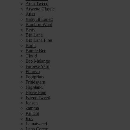
Aran Tweed
Arwetta Classic
Atlas
Babyull Lanett
Bamboo Wool
Betty
Bio Lana
Bio Lana Fine
Bodil
Bumle Bee
Cloud
Eco Melange
Faroese Yarn
Filnovo
Footprints
Fritidsgarn
Highland
Hjerte Fine
Isager Tweed
Jensen
kamma
Knitcol
Kos
Lamatweed
Lana Cotton