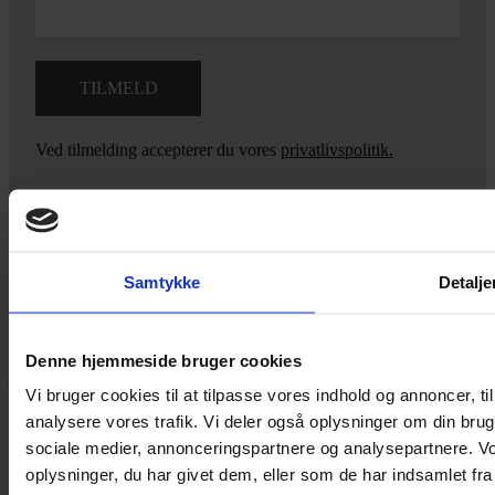
Ved tilmelding accepterer du vores
privatlivspolitik.
Yarn Every Wear
Samtykke
Detalje
Hvis du bøvler med noget eller ønsker ny inspiration, så skriv til
mig
,
eller kom forbi butikken på Vestergade 12 i Tønder. Så hjælper
Denne hjemmeside bruger cookies
jeg dig på vej.
Vi bruger cookies til at tilpasse vores indhold og annoncer, til 
Vestergade 12 6270, Tønder
analysere vores trafik. Vi deler også oplysninger om din br
60 51 96 50
sociale medier, annonceringspartnere og analysepartnere. V
post@yarneverywear.dk
CVR 43041649
oplysninger, du har givet dem, eller som de har indsamlet fra 