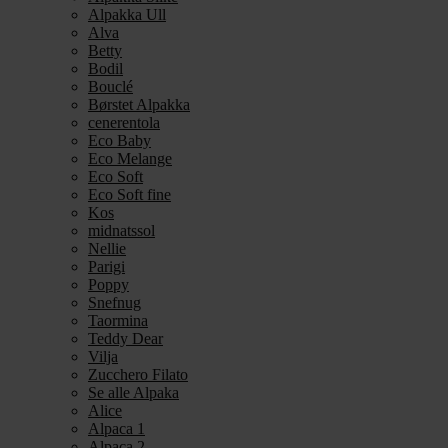
Alpakka Ull
Alva
Betty
Bodil
Bouclé
Børstet Alpakka
cenerentola
Eco Baby
Eco Melange
Eco Soft
Eco Soft fine
Kos
midnatssol
Nellie
Parigi
Poppy
Snefnug
Taormina
Teddy Dear
Vilja
Zucchero Filato
Se alle Alpaka
Alice
Alpaca 1
Alpaca 2