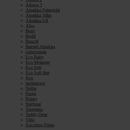
Alpaca 3
Alpakka Følgetråd
Alpakka Silke
Alpakka Ull
Alva
Betty
Bodil
Bouclé
Børstet Alpakka
cenerentola
Eco Baby
Eco Melange
Eco Soft
Eco Soft fine
Kos
midnatssol
Nellie
Parigi
Poppy
Snefnug
Taormina
Teddy Dear
Vilja
Zucchero Filato