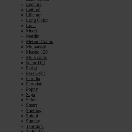
Leonora
Léttlopi
Lillemor
Long Color
Luna
Merci
Merilin
Merino Cotton
Midnatssol
Merino 120
Mille colori
Natur Uld
Parigi
Peer Gynt
Pernilla
Peruvian
Poppy
Saga
Selma
Smart
Snefnug
Spinni
Sunday
Taormina
Teddy Dear