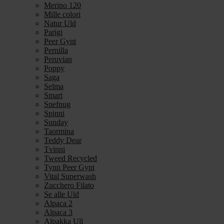
Merino 120
Mille colori
Natur Uld
Parigi
Peer Gynt
Pernilla
Peruvian
Poppy
Saga
Selma
Smart
Snefnug
Spinni
Sunday
Taormina
Teddy Dear
Tvinni
Tweed Recycled
Tynn Peer Gynt
Vital Superwash
Zucchero Filato
Se alle Uld
Alpaca 2
Alpaca 3
Alpakka Ull