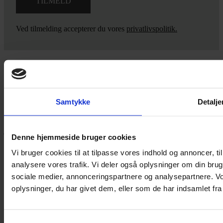
Ved tilmelding accepterer du vores
privatlivspolitik.
Yarn Every Wear
Samtykke
Detalje
Hvis du bøvler med noget eller ønsker ny inspiration, så skriv til
mig
,
eller kom forbi butikken på Vestergade 12 i Tønder. Så hjælper
jeg dig på vej.
Denne hjemmeside bruger cookies
Vestergade 12 6270, Tønder
Vi bruger cookies til at tilpasse vores indhold og annoncer, til 
60 51 96 50
analysere vores trafik. Vi deler også oplysninger om din br
post@yarneverywear.dk
CVR 43041649
sociale medier, annonceringspartnere og analysepartnere. V
oplysninger, du har givet dem, eller som de har indsamlet fra 
Facebook-f
Instagram
SERVICES
Samtykkevalg