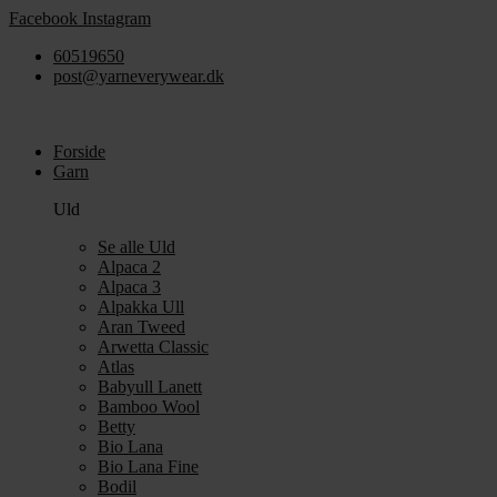
Videre
Facebook
Instagram
til
60519650
indhold
post@yarneverywear.dk
Forside
Garn
Uld
Se alle Uld
Alpaca 2
Alpaca 3
Alpakka Ull
Aran Tweed
Arwetta Classic
Atlas
Babyull Lanett
Bamboo Wool
Betty
Bio Lana
Bio Lana Fine
Bodil