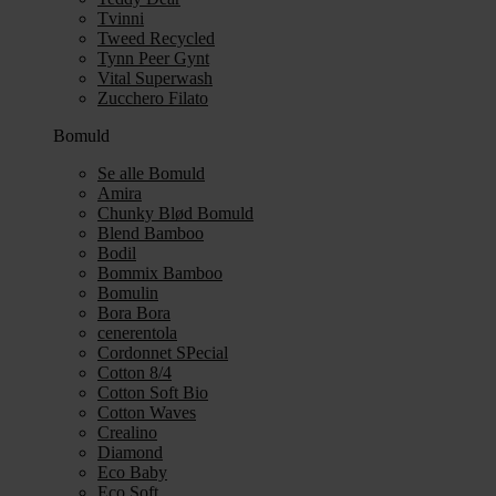
Tvinni
Tweed Recycled
Tynn Peer Gynt
Vital Superwash
Zucchero Filato
Bomuld
Se alle Bomuld
Amira
Chunky Blød Bomuld
Blend Bamboo
Bodil
Bommix Bamboo
Bomulin
Bora Bora
cenerentola
Cordonnet SPecial
Cotton 8/4
Cotton Soft Bio
Cotton Waves
Crealino
Diamond
Eco Baby
Eco Soft