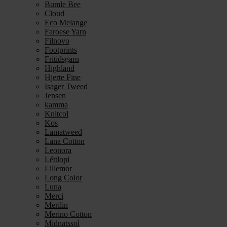
Bumle Bee
Cloud
Eco Melange
Faroese Yarn
Filnovo
Footprints
Fritidsgarn
Highland
Hjerte Fine
Isager Tweed
Jensen
kamma
Knitcol
Kos
Lamatweed
Lana Cotton
Leonora
Léttlopi
Lillemor
Long Color
Luna
Merci
Merilin
Merino Cotton
Midnatssol