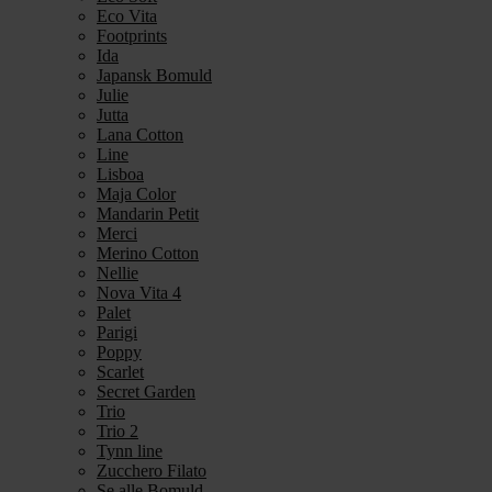
Eco Vita
Footprints
Ida
Japansk Bomuld
Julie
Jutta
Lana Cotton
Line
Lisboa
Maja Color
Mandarin Petit
Merci
Merino Cotton
Nellie
Nova Vita 4
Palet
Parigi
Poppy
Scarlet
Secret Garden
Trio
Trio 2
Tynn line
Zucchero Filato
Se alle Bomuld