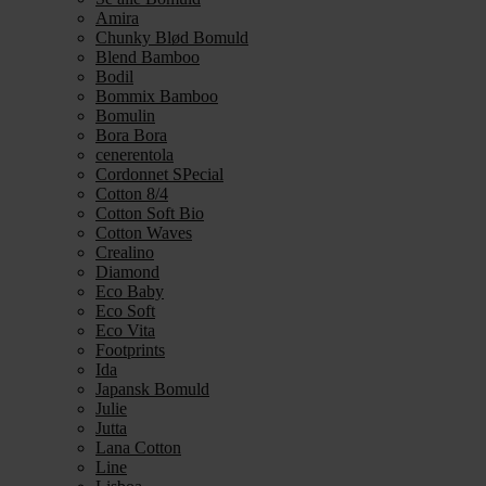
Amira
Chunky Blød Bomuld
Blend Bamboo
Bodil
Bommix Bamboo
Bomulin
Bora Bora
cenerentola
Cordonnet SPecial
Cotton 8/4
Cotton Soft Bio
Cotton Waves
Crealino
Diamond
Eco Baby
Eco Soft
Eco Vita
Footprints
Ida
Japansk Bomuld
Julie
Jutta
Lana Cotton
Line