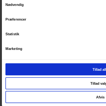
Handelsbetingelser
Nødvendig
Privatlivspolitik
Cookiepolitik
Præferencer
Handelsbetingelser
Privatlivspolitik
Cookiepolitik
Statistik
OM OS
Om Yarn Every Wear
Marketing
Om Yarn Every Wear
ÅBNINGSTIDER
Tillad al
Mandag – Fredag 10:00 – 17:30
Lørdag 10:00 – 14:00
Tillad val
Copyright © 2022.
Design & hosting by Webhuset Ballum ApS
Afvis