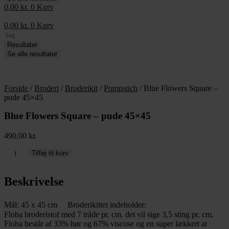
0,00
kr.
0
Kurv
0,00
kr.
0
Kurv
Search
...
Resultater
Se alle resultater
Forside
/
Broderi
/
Broderikit
/
Pompstich
/ Blue Flowers Square –
pude 45×45
Blue Flowers Square – pude 45×45
490,00
kr.
Blue
Tilføj til kurv
Flowers
Square
Beskrivelse
-
pude
45x45
Mål: 45 x 45 cm Broderikittet indeholder:
antal
Floba broderistof med 7 tråde pr. cm. det vil sige 3,5 sting pr. cm.
Floba består af 33% hør og 67% viscose og en super lækkert at