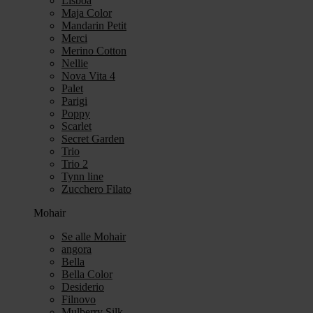
Lisboa
Maja Color
Mandarin Petit
Merci
Merino Cotton
Nellie
Nova Vita 4
Palet
Parigi
Poppy
Scarlet
Secret Garden
Trio
Trio 2
Tynn line
Zucchero Filato
Mohair
Se alle Mohair
angora
Bella
Bella Color
Desiderio
Filnovo
Mulberry Silk