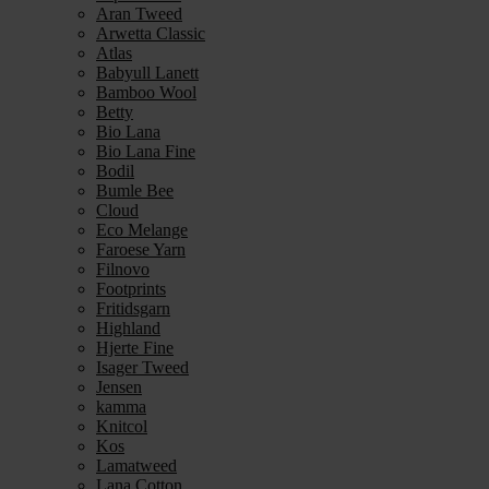
Aran Tweed
Arwetta Classic
Atlas
Babyull Lanett
Bamboo Wool
Betty
Bio Lana
Bio Lana Fine
Bodil
Bumle Bee
Cloud
Eco Melange
Faroese Yarn
Filnovo
Footprints
Fritidsgarn
Highland
Hjerte Fine
Isager Tweed
Jensen
kamma
Knitcol
Kos
Lamatweed
Lana Cotton