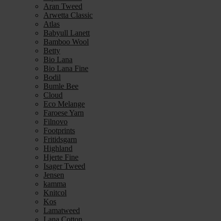
Aran Tweed
Arwetta Classic
Atlas
Babyull Lanett
Bamboo Wool
Betty
Bio Lana
Bio Lana Fine
Bodil
Bumle Bee
Cloud
Eco Melange
Faroese Yarn
Filnovo
Footprints
Fritidsgarn
Highland
Hjerte Fine
Isager Tweed
Jensen
kamma
Knitcol
Kos
Lamatweed
Lana Cotton