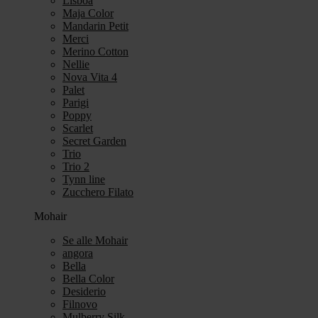
Lisboa
Maja Color
Mandarin Petit
Merci
Merino Cotton
Nellie
Nova Vita 4
Palet
Parigi
Poppy
Scarlet
Secret Garden
Trio
Trio 2
Tynn line
Zucchero Filato
Mohair
Se alle Mohair
angora
Bella
Bella Color
Desiderio
Filnovo
Mulberry Silk