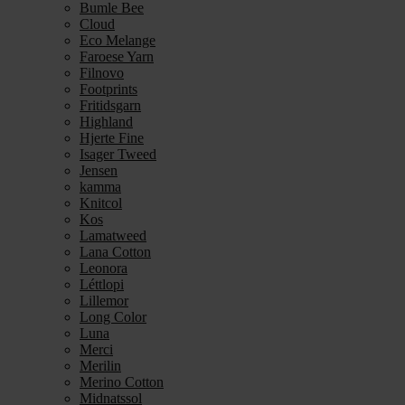
Bumle Bee
Cloud
Eco Melange
Faroese Yarn
Filnovo
Footprints
Fritidsgarn
Highland
Hjerte Fine
Isager Tweed
Jensen
kamma
Knitcol
Kos
Lamatweed
Lana Cotton
Leonora
Léttlopi
Lillemor
Long Color
Luna
Merci
Merilin
Merino Cotton
Midnatssol