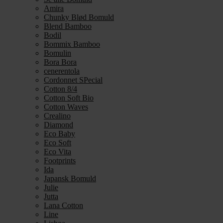
Amira
Chunky Blød Bomuld
Blend Bamboo
Bodil
Bommix Bamboo
Bomulin
Bora Bora
cenerentola
Cordonnet SPecial
Cotton 8/4
Cotton Soft Bio
Cotton Waves
Crealino
Diamond
Eco Baby
Eco Soft
Eco Vita
Footprints
Ida
Japansk Bomuld
Julie
Jutta
Lana Cotton
Line