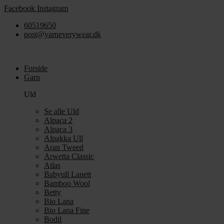
Videre
Facebook
Instagram
til
60519650
indhold
post@yarneverywear.dk
Forside
Garn
Uld
Se alle Uld
Alpaca 2
Alpaca 3
Alpakka Ull
Aran Tweed
Arwetta Classic
Atlas
Babyull Lanett
Bamboo Wool
Betty
Bio Lana
Bio Lana Fine
Bodil