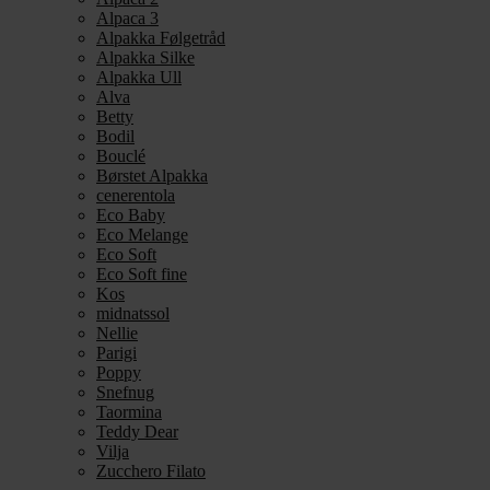
Alpaca 3
Alpakka Følgetråd
Alpakka Silke
Alpakka Ull
Alva
Betty
Bodil
Bouclé
Børstet Alpakka
cenerentola
Eco Baby
Eco Melange
Eco Soft
Eco Soft fine
Kos
midnatssol
Nellie
Parigi
Poppy
Snefnug
Taormina
Teddy Dear
Vilja
Zucchero Filato