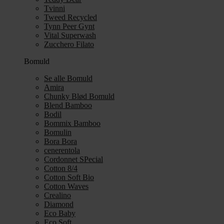
Tvinni
Tweed Recycled
Tynn Peer Gynt
Vital Superwash
Zucchero Filato
Bomuld
Se alle Bomuld
Amira
Chunky Blød Bomuld
Blend Bamboo
Bodil
Bommix Bamboo
Bomulin
Bora Bora
cenerentola
Cordonnet SPecial
Cotton 8/4
Cotton Soft Bio
Cotton Waves
Crealino
Diamond
Eco Baby
Eco Soft