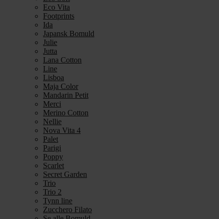
Eco Vita
Footprints
Ida
Japansk Bomuld
Julie
Jutta
Lana Cotton
Line
Lisboa
Maja Color
Mandarin Petit
Merci
Merino Cotton
Nellie
Nova Vita 4
Palet
Parigi
Poppy
Scarlet
Secret Garden
Trio
Trio 2
Tynn line
Zucchero Filato
Se alle Bomuld