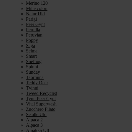
Merino 120
Mille colori
Natur Uld
Parigi
Peer Gynt
Pernilla
Peruvian
Poppy
Saga
Selma
Smart
Snefnug
Spinni
Sunday
Taormina
Teddy Dear
Tvinni
Tweed Recycled
Tynn Peer Gynt
Vital Superwash
Zucchero Filato
Se alle Uld
Alpaca 2
Alpaca 3
Alpakka Ull