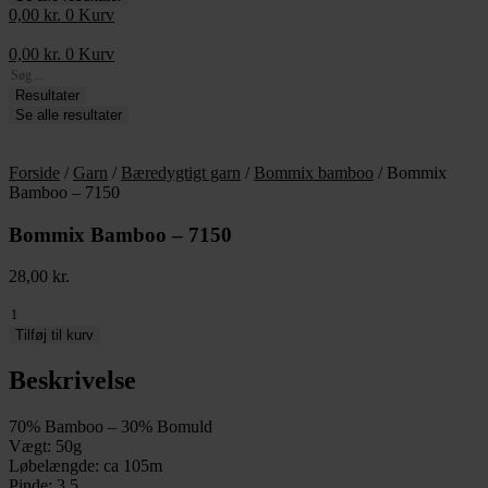
0,00
kr.
0
Kurv
0,00
kr.
0
Kurv
Search
...
Resultater
Se alle resultater
Forside
/
Garn
/
Bæredygtigt garn
/
Bommix bamboo
/ Bommix
Bamboo – 7150
Bommix Bamboo – 7150
28,00
kr.
Bommix
Bamboo
Tilføj til kurv
-
7150
Beskrivelse
antal
70% Bamboo – 30% Bomuld
Vægt: 50g
Løbelængde: ca 105m
Pinde: 3,5