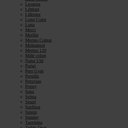
Leonora
Léttlopi
Lillemor
Long Color
Luna
Merci
Merilin
Merino Cotton
Midnatssol
Merino 120
Mille colori
Natur Uld
Parigi
Peer Gynt
Pernilla
Peruvian
Poppy
Saga
Selma
Smart
Snefnug
Spinni
Sunday
Taormina
Teddy Dear