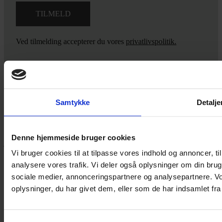
Ved tilmelding accepterer du vores
privatlivspolitik.
Yarn Every Wear
Samtykke
Detalje
Hvis du bøvler med noget eller ønsker ny inspiration, så skriv til
mig
,
eller kom forbi butikken på Vestergade 12 i Tønder. Så hjælper
Denne hjemmeside bruger cookies
jeg dig på vej.
Vi bruger cookies til at tilpasse vores indhold og annoncer, til 
Vestergade 12 6270, Tønder
analysere vores trafik. Vi deler også oplysninger om din br
60 51 96 50
sociale medier, annonceringspartnere og analysepartnere. V
post@yarneverywear.dk
CVR 43041649
oplysninger, du har givet dem, eller som de har indsamlet fra 
Facebook-f
Instagram