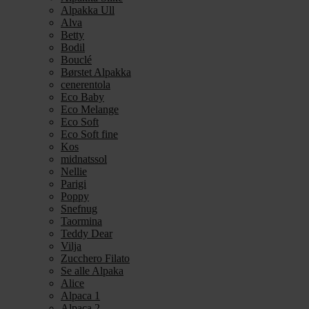
Alpakka Ull
Alva
Betty
Bodil
Bouclé
Børstet Alpakka
cenerentola
Eco Baby
Eco Melange
Eco Soft
Eco Soft fine
Kos
midnatssol
Nellie
Parigi
Poppy
Snefnug
Taormina
Teddy Dear
Vilja
Zucchero Filato
Se alle Alpaka
Alice
Alpaca 1
Alpaca 2