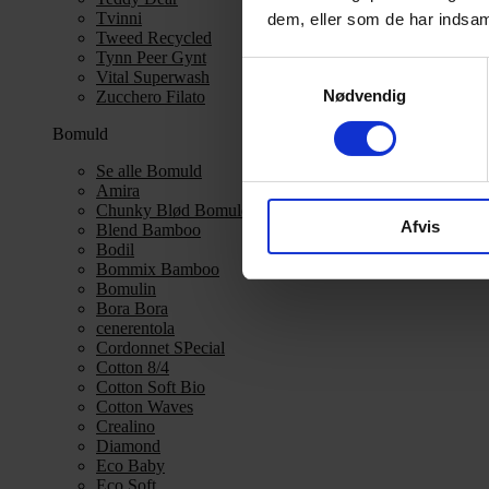
Tvinni
dem, eller som de har indsaml
Tweed Recycled
Tynn Peer Gynt
Samtykkevalg
Vital Superwash
Nødvendig
Zucchero Filato
Bomuld
Se alle Bomuld
Amira
Chunky Blød Bomuld
Afvis
Blend Bamboo
Bodil
Bommix Bamboo
Bomulin
Bora Bora
cenerentola
Cordonnet SPecial
Cotton 8/4
Cotton Soft Bio
Cotton Waves
Crealino
Diamond
Eco Baby
Eco Soft