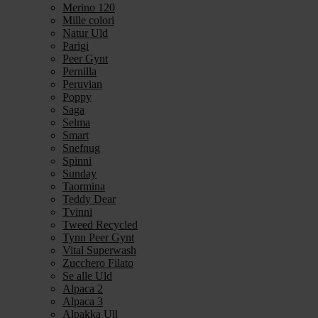
Merino 120
Mille colori
Natur Uld
Parigi
Peer Gynt
Pernilla
Peruvian
Poppy
Saga
Selma
Smart
Snefnug
Spinni
Sunday
Taormina
Teddy Dear
Tvinni
Tweed Recycled
Tynn Peer Gynt
Vital Superwash
Zucchero Filato
Se alle Uld
Alpaca 2
Alpaca 3
Alpakka Ull