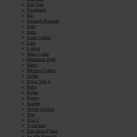
Eco Vita
Footprints
Ida
Japansk Bomuld
Julie
Jutta
Lana Cotton
Line
Lisboa
Maja Color
Mandarin Petit
Merci
Merino Cotton
Nellie
Nova Vita 4
Palet
Parigi
Poppy
Scarlet
Secret Garden
Trio
Trio 2
Tynn line
Zucchero Filato
Se alle Bomuld