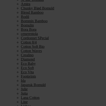
Amira
Chunky Blød Bomuld
Blend Bamboo
Bodil
Bommix Bamboo
Bomulin
Bora Bora
cenerentola
Cordonnet SPecial
Cotton 8/4
Cotton Soft Bio
Cotton Waves
Crealino
Diamond
Eco Baby
Eco Soft
Eco Vita
Footprints
Ida
Japansk Bomuld
Julie
Jutta
Lana Cotton
Line