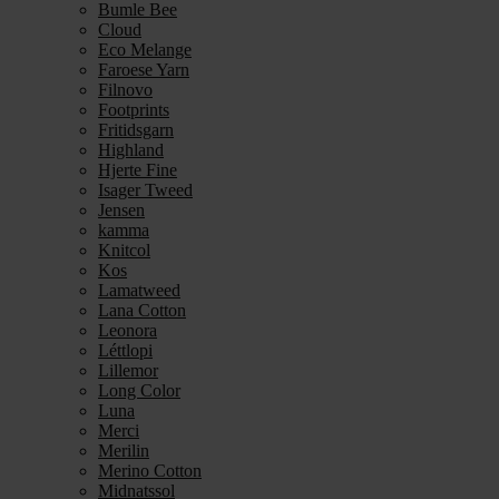
Bumle Bee
Cloud
Eco Melange
Faroese Yarn
Filnovo
Footprints
Fritidsgarn
Highland
Hjerte Fine
Isager Tweed
Jensen
kamma
Knitcol
Kos
Lamatweed
Lana Cotton
Leonora
Léttlopi
Lillemor
Long Color
Luna
Merci
Merilin
Merino Cotton
Midnatssol