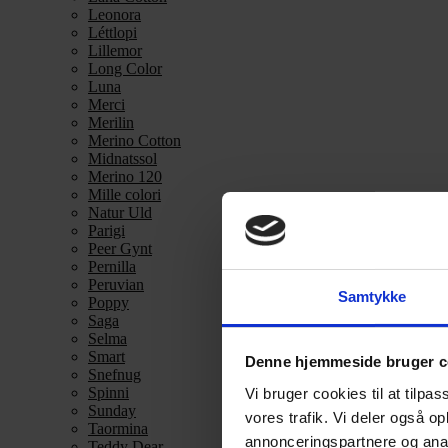
Leonora
Léttlopi
Lillemor
Long Color
Luna
Merci
Merilin
Merino Cotton
Midnatssol
Merino 120
Mille colori
Natur Uld
Parigi
Peer Gynt
Pernilla
Peruvian
Samtykke
Poppy
Saga
Selma
Smart
Denne hjemmeside bruger c
Snefnug
Spinni
Vi bruger cookies til at tilpas
Sunday
vores trafik. Vi deler også 
Taormina
annonceringspartnere og anal
Teddy Dear