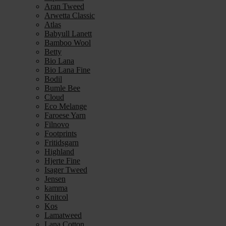
Aran Tweed
Arwetta Classic
Atlas
Babyull Lanett
Bamboo Wool
Betty
Bio Lana
Bio Lana Fine
Bodil
Bumle Bee
Cloud
Eco Melange
Faroese Yarn
Filnovo
Footprints
Fritidsgarn
Highland
Hjerte Fine
Isager Tweed
Jensen
kamma
Knitcol
Kos
Lamatweed
Lana Cotton