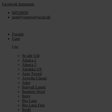
Videre
Facebook
Instagram
til
60519650
indhold
post@yarneverywear.dk
Forside
Garn
Uld
Se alle Uld
Alpaca 2
Alpaca 3
Alpakka Ull
Aran Tweed
Arwetta Classic
Atlas
Babyull Lanett
Bamboo Wool
Betty
Bio Lana
Bio Lana Fine
Bodil