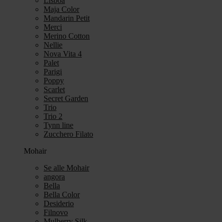
Lisboa
Maja Color
Mandarin Petit
Merci
Merino Cotton
Nellie
Nova Vita 4
Palet
Parigi
Poppy
Scarlet
Secret Garden
Trio
Trio 2
Tynn line
Zucchero Filato
Mohair
Se alle Mohair
angora
Bella
Bella Color
Desiderio
Filnovo
Mulberry Silk