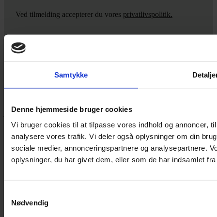
Ved tilmelding accepterer du vores
privatlivspolitik.
Yarn Every Wear
Samtykke
Detalje
Hvis du bøvler med noget eller ønsker ny inspiration, så skriv til
mig
,
eller kom forbi butikken på Vestergade 12 i Tønder. Så hjælper
Denne hjemmeside bruger cookies
jeg dig på vej.
Vi bruger cookies til at tilpasse vores indhold og annoncer, til 
Vestergade 12 6270, Tønder
analysere vores trafik. Vi deler også oplysninger om din br
60 51 96 50
post@yarneverywear.dk
sociale medier, annonceringspartnere og analysepartnere. V
CVR 43041649
oplysninger, du har givet dem, eller som de har indsamlet fra 
Facebook-f
Instagram
Samtykkevalg
SERVICES
Nødvendig
Handelsbetingelser