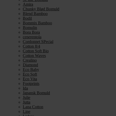
Amira
Chunky Blød Bomuld
Blend Bamboo
Bodil
Bommix Bamboo
Bomulin
Bora Bora
cenerentola
Cordonnet SPecial
Cotton 8/4
Cotton Soft Bio
Cotton Waves
Crealino
Diamond
Eco Baby
Eco Soft
Eco Vita
Footprints
Ida
Japansk Bomuld
Julie
Jutta
Lana Cotton
Line