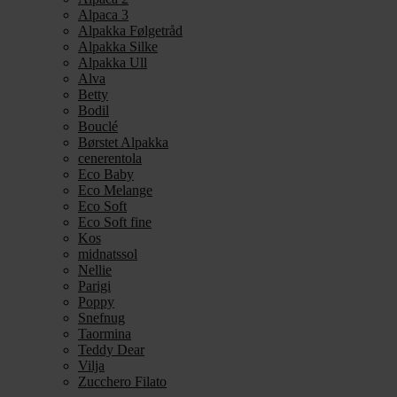
Alpaca 3
Alpakka Følgetråd
Alpakka Silke
Alpakka Ull
Alva
Betty
Bodil
Bouclé
Børstet Alpakka
cenerentola
Eco Baby
Eco Melange
Eco Soft
Eco Soft fine
Kos
midnatssol
Nellie
Parigi
Poppy
Snefnug
Taormina
Teddy Dear
Vilja
Zucchero Filato