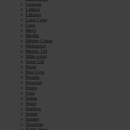
Leonora
Léttlopi
Lillemor
Long Color
Luna
Merci
Merilin
Merino Cotton
Midnatssol
Merino 120
Mille colori
Natur Uld
Parigi
Peer Gynt
Pernilla
Peruvian
Poppy
Saga
Selma
Smart
Snefnug
Spinni
Sunday
Taormina
Teddy Dear