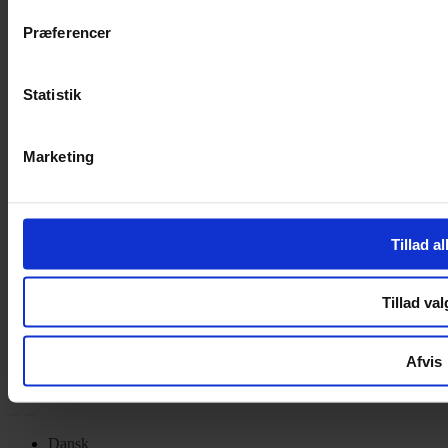
Privatlivspolitik
Cookiepolitik
Præferencer
Handelsbetingelser
Privatlivspolitik
Statistik
Cookiepolitik
OM OS
Marketing
Om Yarn Every Wear
Om Yarn Every Wear
Tillad al
ÅBNINGSTIDER
Mandag – Fredag 10:00 – 17:30
Tillad val
Lørdag 10:00 – 14:00
Copyright © 2022.
Design & hosting by Webhuset Ballum ApS
Afvis
Dansk