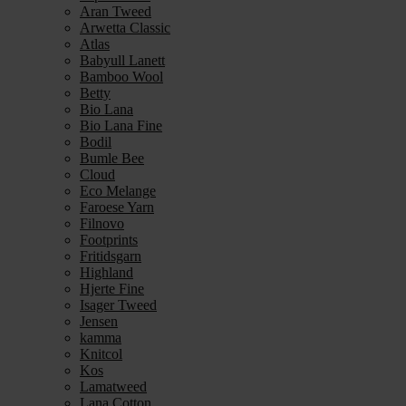
Aran Tweed
Arwetta Classic
Atlas
Babyull Lanett
Bamboo Wool
Betty
Bio Lana
Bio Lana Fine
Bodil
Bumle Bee
Cloud
Eco Melange
Faroese Yarn
Filnovo
Footprints
Fritidsgarn
Highland
Hjerte Fine
Isager Tweed
Jensen
kamma
Knitcol
Kos
Lamatweed
Lana Cotton