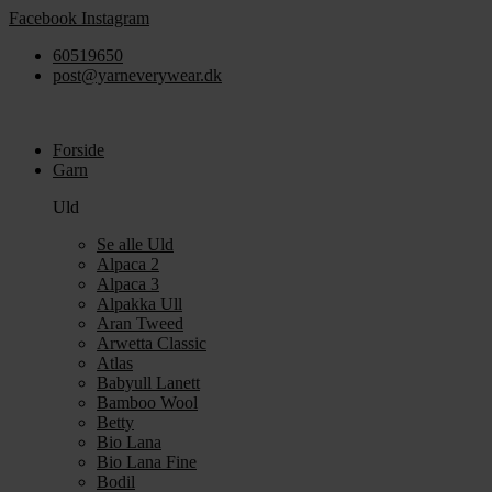
Videre
Facebook
Instagram
til
60519650
indhold
post@yarneverywear.dk
Forside
Garn
Uld
Se alle Uld
Alpaca 2
Alpaca 3
Alpakka Ull
Aran Tweed
Arwetta Classic
Atlas
Babyull Lanett
Bamboo Wool
Betty
Bio Lana
Bio Lana Fine
Bodil