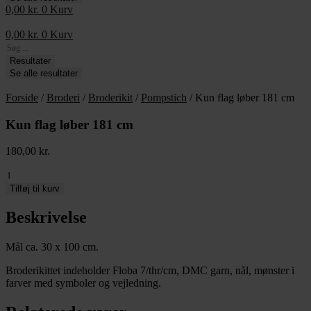
0,00
kr.
0
Kurv
0,00
kr.
0
Kurv
Search
...
Resultater
Se alle resultater
Forside
/
Broderi
/
Broderikit
/
Pompstich
/ Kun flag løber 181 cm
Kun flag løber 181 cm
180,00
kr.
Kun
flag
Tilføj til kurv
løber
181
Beskrivelse
cm
antal
Mål ca. 30 x 100 cm.
Broderikittet indeholder Floba 7/thr/cm, DMC garn, nål, mønster i
farver med symboler og vejledning.