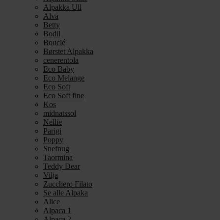
Alpakka Ull
Alva
Betty
Bodil
Bouclé
Børstet Alpakka
cenerentola
Eco Baby
Eco Melange
Eco Soft
Eco Soft fine
Kos
midnatssol
Nellie
Parigi
Poppy
Snefnug
Taormina
Teddy Dear
Vilja
Zucchero Filato
Se alle Alpaka
Alice
Alpaca 1
Alpaca 2