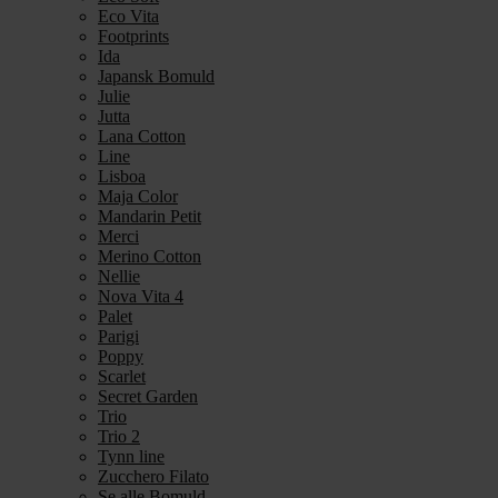
Eco Vita
Footprints
Ida
Japansk Bomuld
Julie
Jutta
Lana Cotton
Line
Lisboa
Maja Color
Mandarin Petit
Merci
Merino Cotton
Nellie
Nova Vita 4
Palet
Parigi
Poppy
Scarlet
Secret Garden
Trio
Trio 2
Tynn line
Zucchero Filato
Se alle Bomuld