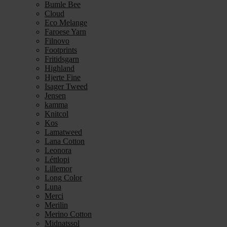
Bumle Bee
Cloud
Eco Melange
Faroese Yarn
Filnovo
Footprints
Fritidsgarn
Highland
Hjerte Fine
Isager Tweed
Jensen
kamma
Knitcol
Kos
Lamatweed
Lana Cotton
Leonora
Léttlopi
Lillemor
Long Color
Luna
Merci
Merilin
Merino Cotton
Midnatssol