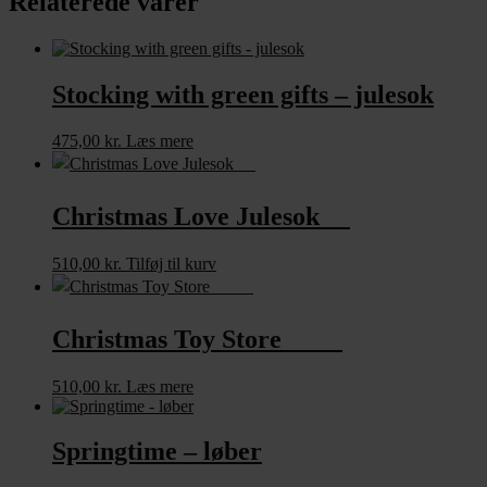
Relaterede varer
Stocking with green gifts – julesok
475,00
kr.
Læs mere
Christmas Love Julesok
510,00
kr.
Tilføj til kurv
Christmas Toy Store
510,00
kr.
Læs mere
Springtime – løber