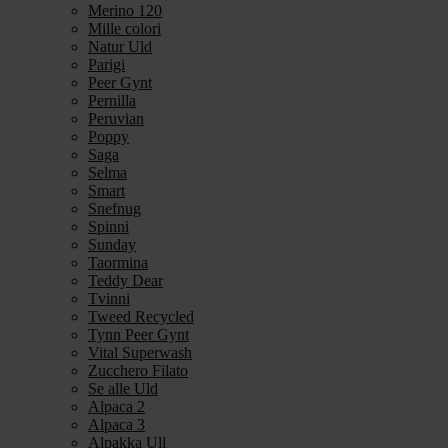
Merino 120
Mille colori
Natur Uld
Parigi
Peer Gynt
Pernilla
Peruvian
Poppy
Saga
Selma
Smart
Snefnug
Spinni
Sunday
Taormina
Teddy Dear
Tvinni
Tweed Recycled
Tynn Peer Gynt
Vital Superwash
Zucchero Filato
Se alle Uld
Alpaca 2
Alpaca 3
Alpakka Ull