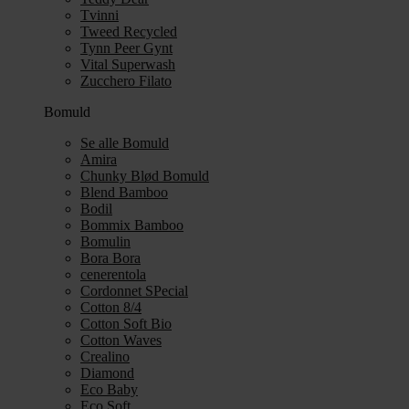
Tvinni
Tweed Recycled
Tynn Peer Gynt
Vital Superwash
Zucchero Filato
Bomuld
Se alle Bomuld
Amira
Chunky Blød Bomuld
Blend Bamboo
Bodil
Bommix Bamboo
Bomulin
Bora Bora
cenerentola
Cordonnet SPecial
Cotton 8/4
Cotton Soft Bio
Cotton Waves
Crealino
Diamond
Eco Baby
Eco Soft