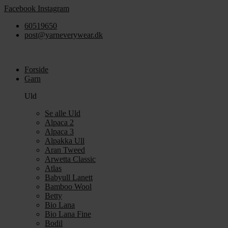
Videre
Facebook
Instagram
til
60519650
indhold
post@yarneverywear.dk
Forside
Garn
Uld
Se alle Uld
Alpaca 2
Alpaca 3
Alpakka Ull
Aran Tweed
Arwetta Classic
Atlas
Babyull Lanett
Bamboo Wool
Betty
Bio Lana
Bio Lana Fine
Bodil