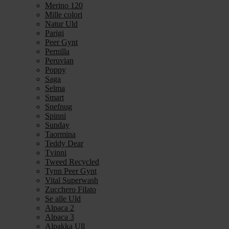
Merino 120
Mille colori
Natur Uld
Parigi
Peer Gynt
Pernilla
Peruvian
Poppy
Saga
Selma
Smart
Snefnug
Spinni
Sunday
Taormina
Teddy Dear
Tvinni
Tweed Recycled
Tynn Peer Gynt
Vital Superwash
Zucchero Filato
Se alle Uld
Alpaca 2
Alpaca 3
Alpakka Ull