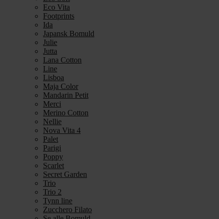
Eco Vita
Footprints
Ida
Japansk Bomuld
Julie
Jutta
Lana Cotton
Line
Lisboa
Maja Color
Mandarin Petit
Merci
Merino Cotton
Nellie
Nova Vita 4
Palet
Parigi
Poppy
Scarlet
Secret Garden
Trio
Trio 2
Tynn line
Zucchero Filato
Se alle Bomuld