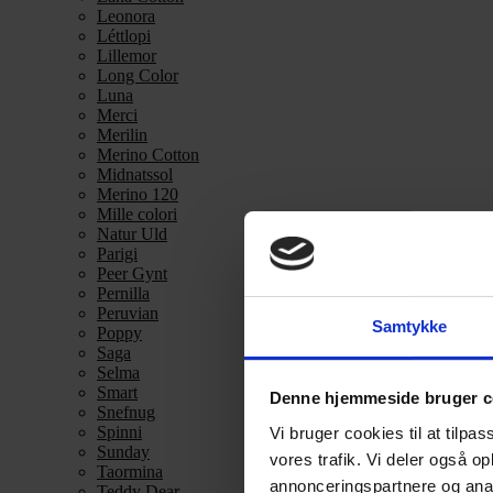
Leonora
Léttlopi
Lillemor
Long Color
Luna
Merci
Merilin
Merino Cotton
Midnatssol
Merino 120
Mille colori
Natur Uld
Parigi
Peer Gynt
Pernilla
Peruvian
Samtykke
Poppy
Saga
Selma
Smart
Denne hjemmeside bruger c
Snefnug
Spinni
Vi bruger cookies til at tilpas
Sunday
vores trafik. Vi deler også 
Taormina
annonceringspartnere og anal
Teddy Dear