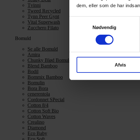
Tvinni
dem, eller som de har indsaml
Tweed Recycled
Tynn Peer Gynt
Samtykkevalg
Vital Superwash
Nødvendig
Zucchero Filato
Bomuld
Se alle Bomuld
Amira
Chunky Blød Bomuld
Afvis
Blend Bamboo
Bodil
Bommix Bamboo
Bomulin
Bora Bora
cenerentola
Cordonnet SPecial
Cotton 8/4
Cotton Soft Bio
Cotton Waves
Crealino
Diamond
Eco Baby
Eco Soft