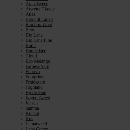
Aran Tweed
Arwetta Classic
Atlas
Babyull Lanett
Bamboo Wool
Betty
Bio Lana
Bio Lana Fine
Bodil
Bumle Bee
Cloud
Eco Melange
Faroese Yarn
Filnovo
Footprints
Fritidsgarn
Highland
Hjerte Fine
Isager Tweed
Jensen
kamma
Knitcol
Kos
Lamatweed
Lana Cotton