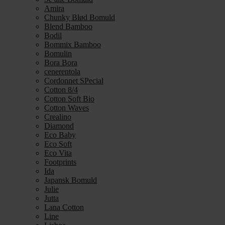
Amira
Chunky Blød Bomuld
Blend Bamboo
Bodil
Bommix Bamboo
Bomulin
Bora Bora
cenerentola
Cordonnet SPecial
Cotton 8/4
Cotton Soft Bio
Cotton Waves
Crealino
Diamond
Eco Baby
Eco Soft
Eco Vita
Footprints
Ida
Japansk Bomuld
Julie
Jutta
Lana Cotton
Line