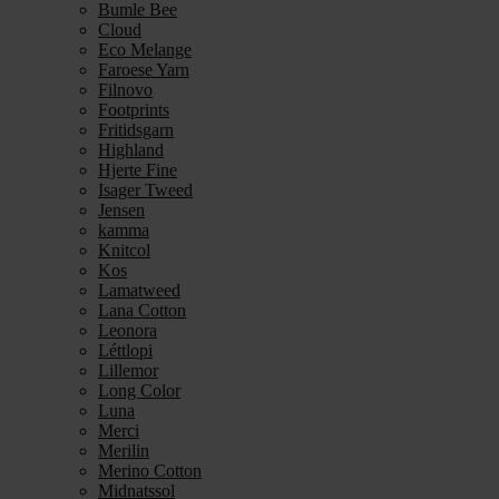
Bumle Bee
Cloud
Eco Melange
Faroese Yarn
Filnovo
Footprints
Fritidsgarn
Highland
Hjerte Fine
Isager Tweed
Jensen
kamma
Knitcol
Kos
Lamatweed
Lana Cotton
Leonora
Léttlopi
Lillemor
Long Color
Luna
Merci
Merilin
Merino Cotton
Midnatssol