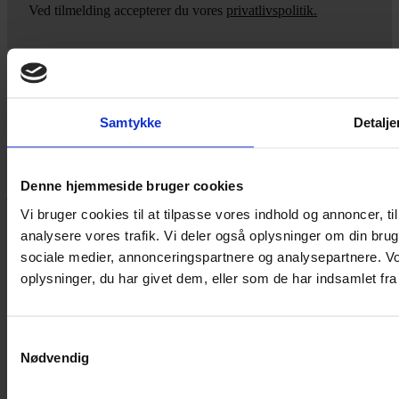
Ved tilmelding accepterer du vores
privatlivspolitik.
Yarn Every Wear
Samtykke
Detalje
Hvis du bøvler med noget eller ønsker ny inspiration, så skriv til
mig
,
eller kom forbi butikken på Vestergade 12 i Tønder. Så hjælper
Denne hjemmeside bruger cookies
jeg dig på vej.
Vi bruger cookies til at tilpasse vores indhold og annoncer, til 
Vestergade 12 6270, Tønder
analysere vores trafik. Vi deler også oplysninger om din br
60 51 96 50
post@yarneverywear.dk
sociale medier, annonceringspartnere og analysepartnere. V
CVR 43041649
oplysninger, du har givet dem, eller som de har indsamlet fra 
Facebook-f
Instagram
Samtykkevalg
SERVICES
Nødvendig
Handelsbetingelser
Privatlivspolitik