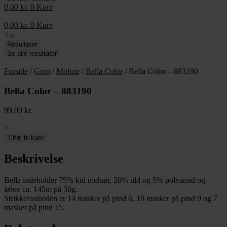
0,00
kr.
0
Kurv
0,00
kr.
0
Kurv
Search
...
Resultater
Se alle resultater
Forside
/
Garn
/
Mohair
/
Bella Color
/ Bella Color – 883190
Bella Color – 883190
99,00
kr.
Bella
Color
Tilføj til kurv
-
883190
Beskrivelse
antal
Bella indeholder 75% kid mohair, 20% uld og 5% polyamid og
løber ca. 145m på 50g.
Strikkefastheden er 14 masker på pind 6, 10 masker på pind 9 og 7
masker på pind 15.