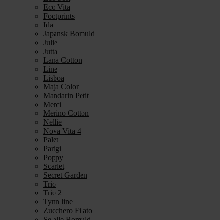
Eco Vita
Footprints
Ida
Japansk Bomuld
Julie
Jutta
Lana Cotton
Line
Lisboa
Maja Color
Mandarin Petit
Merci
Merino Cotton
Nellie
Nova Vita 4
Palet
Parigi
Poppy
Scarlet
Secret Garden
Trio
Trio 2
Tynn line
Zucchero Filato
Se alle Bomuld