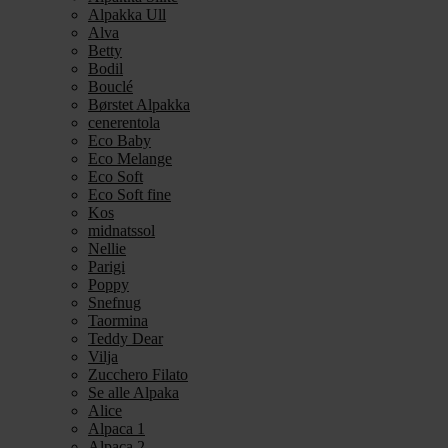
Alpakka Ull
Alva
Betty
Bodil
Bouclé
Børstet Alpakka
cenerentola
Eco Baby
Eco Melange
Eco Soft
Eco Soft fine
Kos
midnatssol
Nellie
Parigi
Poppy
Snefnug
Taormina
Teddy Dear
Vilja
Zucchero Filato
Se alle Alpaka
Alice
Alpaca 1
Alpaca 2