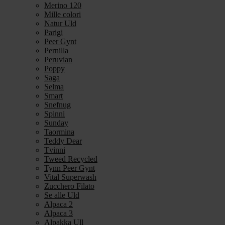
Merino 120
Mille colori
Natur Uld
Parigi
Peer Gynt
Pernilla
Peruvian
Poppy
Saga
Selma
Smart
Snefnug
Spinni
Sunday
Taormina
Teddy Dear
Tvinni
Tweed Recycled
Tynn Peer Gynt
Vital Superwash
Zucchero Filato
Se alle Uld
Alpaca 2
Alpaca 3
Alpakka Ull