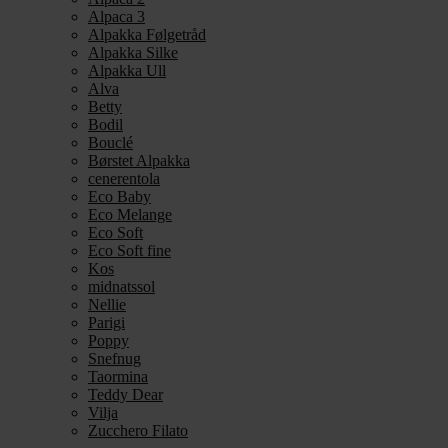
Alpaca 3
Alpakka Følgetråd
Alpakka Silke
Alpakka Ull
Alva
Betty
Bodil
Bouclé
Børstet Alpakka
cenerentola
Eco Baby
Eco Melange
Eco Soft
Eco Soft fine
Kos
midnatssol
Nellie
Parigi
Poppy
Snefnug
Taormina
Teddy Dear
Vilja
Zucchero Filato