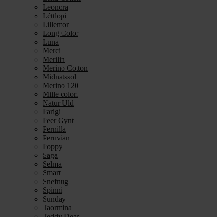
Leonora
Léttlopi
Lillemor
Long Color
Luna
Merci
Merilin
Merino Cotton
Midnatssol
Merino 120
Mille colori
Natur Uld
Parigi
Peer Gynt
Pernilla
Peruvian
Poppy
Saga
Selma
Smart
Snefnug
Spinni
Sunday
Taormina
Teddy Dear