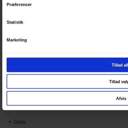
Cookiepolitik
Præferencer
Handelsbetingelser
Privatlivspolitik
Cookiepolitik
Statistik
OM OS
Marketing
Om Yarn Every Wear
Om Yarn Every Wear
Tillad al
ÅBNINGSTIDER
Mandag – Fredag 10:00 – 17:30
Tillad val
Lørdag 10:00 – 14:00
Copyright © 2022.
Design & hosting by Webhuset Ballum ApS
Afvis
Dansk