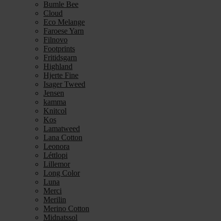
Bumle Bee
Cloud
Eco Melange
Faroese Yarn
Filnovo
Footprints
Fritidsgarn
Highland
Hjerte Fine
Isager Tweed
Jensen
kamma
Knitcol
Kos
Lamatweed
Lana Cotton
Leonora
Léttlopi
Lillemor
Long Color
Luna
Merci
Merilin
Merino Cotton
Midnatssol