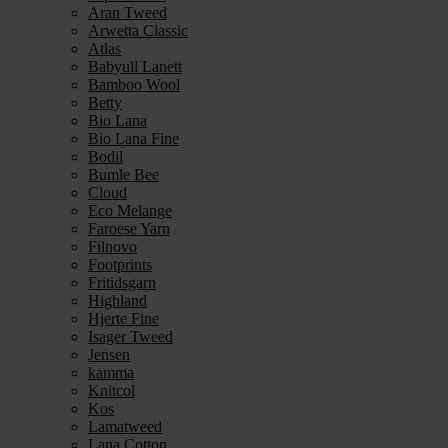
Aran Tweed
Arwetta Classic
Atlas
Babyull Lanett
Bamboo Wool
Betty
Bio Lana
Bio Lana Fine
Bodil
Bumle Bee
Cloud
Eco Melange
Faroese Yarn
Filnovo
Footprints
Fritidsgarn
Highland
Hjerte Fine
Isager Tweed
Jensen
kamma
Knitcol
Kos
Lamatweed
Lana Cotton