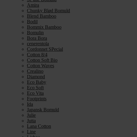
Amira
Chunky Blød Bomuld
Blend Bamboo
Bodil
Bommix Bamboo
Bomulin
Bora Bora
cenerentola
Cordonnet SPecial
Cotton 8/4
Cotton Soft Bio
Cotton Waves
Crealino
Diamond
Eco Baby
Eco Soft
Eco Vita
Footprints
Ida
Japansk Bomuld
Julie
Jutta
Lana Cotton
Line