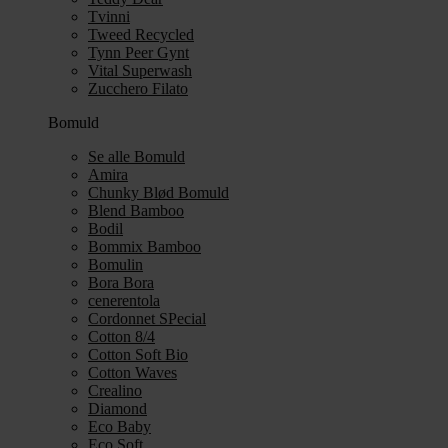
Tvinni
Tweed Recycled
Tynn Peer Gynt
Vital Superwash
Zucchero Filato
Bomuld
Se alle Bomuld
Amira
Chunky Blød Bomuld
Blend Bamboo
Bodil
Bommix Bamboo
Bomulin
Bora Bora
cenerentola
Cordonnet SPecial
Cotton 8/4
Cotton Soft Bio
Cotton Waves
Crealino
Diamond
Eco Baby
Eco Soft