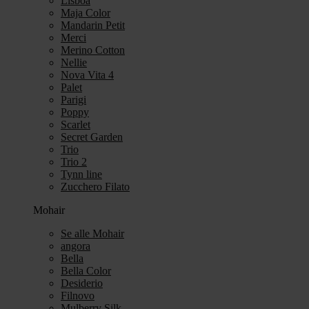
Lisboa
Maja Color
Mandarin Petit
Merci
Merino Cotton
Nellie
Nova Vita 4
Palet
Parigi
Poppy
Scarlet
Secret Garden
Trio
Trio 2
Tynn line
Zucchero Filato
Mohair
Se alle Mohair
angora
Bella
Bella Color
Desiderio
Filnovo
Mulberry Silk