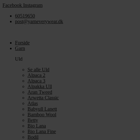
Videre
Facebook
Instagram
til
60519650
indhold
post@yarneverywear.dk
Forside
Garn
Uld
Se alle Uld
Alpaca 2
Alpaca 3
Alpakka Ull
Aran Tweed
Arwetta Classic
Atlas
Babyull Lanett
Bamboo Wool
Betty
Bio Lana
Bio Lana Fine
Bodil