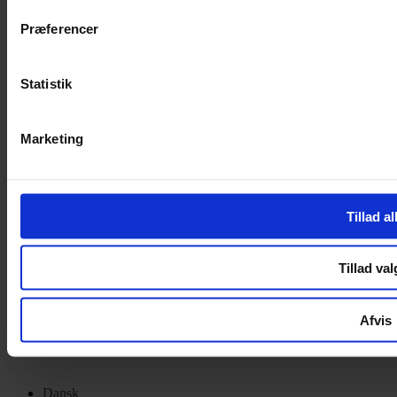
Privatlivspolitik
Cookiepolitik
Præferencer
Handelsbetingelser
Privatlivspolitik
Statistik
Cookiepolitik
OM OS
Marketing
Om Yarn Every Wear
Om Yarn Every Wear
Tillad al
ÅBNINGSTIDER
Mandag – Fredag 10:00 – 17:30
Tillad val
Lørdag 10:00 – 14:00
Copyright © 2022.
Design & hosting by Webhuset Ballum ApS
Afvis
Dansk