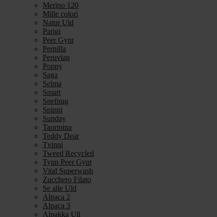
Merino 120
Mille colori
Natur Uld
Parigi
Peer Gynt
Pernilla
Peruvian
Poppy
Saga
Selma
Smart
Snefnug
Spinni
Sunday
Taormina
Teddy Dear
Tvinni
Tweed Recycled
Tynn Peer Gynt
Vital Superwash
Zucchero Filato
Se alle Uld
Alpaca 2
Alpaca 3
Alpakka Ull