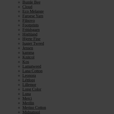
Bumle Bee
Cloud
Eco Melange
Faroese Yarn
Filnovo
Footprints
Fritidsgarn
Highland
Hjerte Fine
Isager Tweed
Jensen
kamma
Knitcol
Kos
Lamatweed
Lana Cotton
Leonora
Léttlopi
Lillemor
Long Color
Luna
Merci
Merilin
Merino Cotton
Midnatssol