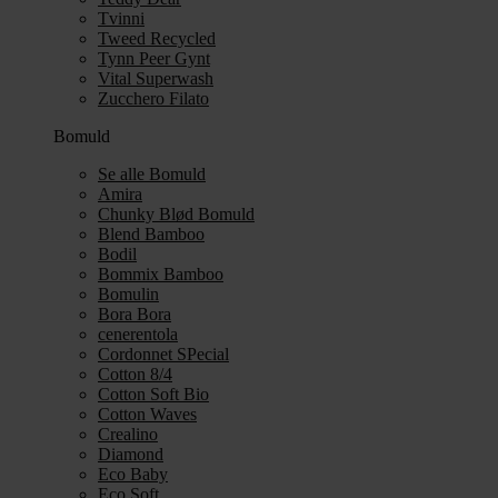
Tvinni
Tweed Recycled
Tynn Peer Gynt
Vital Superwash
Zucchero Filato
Bomuld
Se alle Bomuld
Amira
Chunky Blød Bomuld
Blend Bamboo
Bodil
Bommix Bamboo
Bomulin
Bora Bora
cenerentola
Cordonnet SPecial
Cotton 8/4
Cotton Soft Bio
Cotton Waves
Crealino
Diamond
Eco Baby
Eco Soft