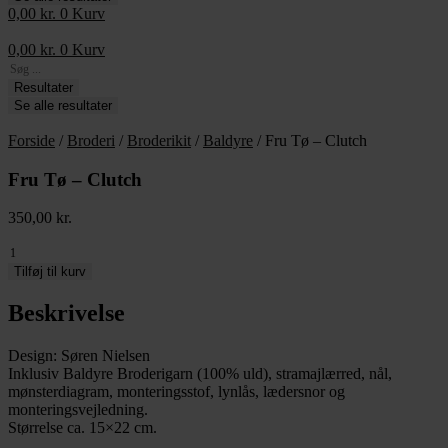
0,00
kr.
0
Kurv
0,00
kr.
0
Kurv
Search
...
Resultater
Se alle resultater
Forside
/
Broderi
/
Broderikit
/
Baldyre
/ Fru Tø – Clutch
Fru Tø – Clutch
350,00
kr.
Fru
Tø
Tilføj til kurv
-
Clutch
Beskrivelse
antal
Design: Søren Nielsen
Inklusiv Baldyre Broderigarn (100% uld), stramajlærred, nål,
mønsterdiagram, monteringsstof, lynlås, lædersnor og
monteringsvejledning.
Størrelse ca. 15×22 cm.