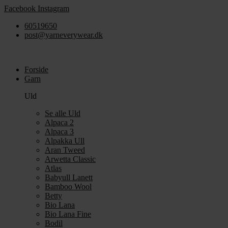
Videre
Facebook
Instagram
til
60519650
indhold
post@yarneverywear.dk
Forside
Garn
Uld
Se alle Uld
Alpaca 2
Alpaca 3
Alpakka Ull
Aran Tweed
Arwetta Classic
Atlas
Babyull Lanett
Bamboo Wool
Betty
Bio Lana
Bio Lana Fine
Bodil