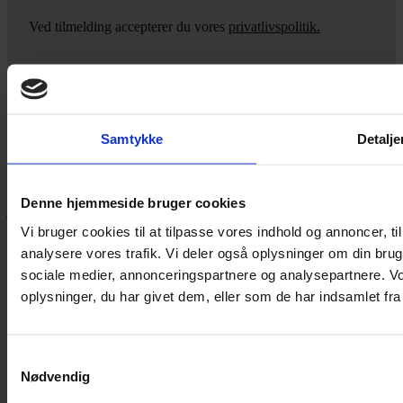
Ved tilmelding accepterer du vores
privatlivspolitik.
Yarn Every Wear
Samtykke
Detalje
Hvis du bøvler med noget eller ønsker ny inspiration, så skriv til
mig
,
eller kom forbi butikken på Vestergade 12 i Tønder. Så hjælper
Denne hjemmeside bruger cookies
jeg dig på vej.
Vi bruger cookies til at tilpasse vores indhold og annoncer, til 
Vestergade 12 6270, Tønder
analysere vores trafik. Vi deler også oplysninger om din br
60 51 96 50
post@yarneverywear.dk
sociale medier, annonceringspartnere og analysepartnere. V
CVR 43041649
oplysninger, du har givet dem, eller som de har indsamlet fra 
Facebook-f
Instagram
Samtykkevalg
SERVICES
Nødvendig
Handelsbetingelser