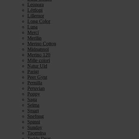
Leonora
Léttlopi
Lillemor
Long Color
Luna
Merci
Merilin
Merino Cotton
Midnatssol
Merino 120
Mille colori
Natur Uld
Parigi
Peer Gynt
Pernilla
Peruvian
Poppy
Saga
Selma
Smart
Snefnug
Spinni
Sunday
Taormina
Teddy Dear