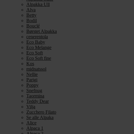
Alpakka Ull
Alva
Betty
Bodil
Bouclé
Børstet Alpakka
cenerentola
Eco Baby
Eco Melange
Eco Soft
Eco Soft fine
Kos
midnatssol
Nellie
Parigi
Poppy
Snefnug
Taormina
Teddy Dear
Vilja
Zucchero Filato
Se alle Alpaka
Alice
Alpaca 1
Alpaca 2