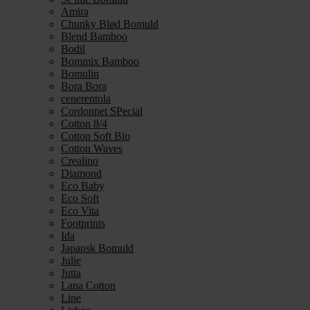
Amira
Chunky Blød Bomuld
Blend Bamboo
Bodil
Bommix Bamboo
Bomulin
Bora Bora
cenerentola
Cordonnet SPecial
Cotton 8/4
Cotton Soft Bio
Cotton Waves
Crealino
Diamond
Eco Baby
Eco Soft
Eco Vita
Footprints
Ida
Japansk Bomuld
Julie
Jutta
Lana Cotton
Line