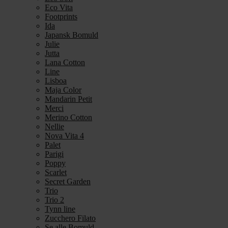
Eco Vita
Footprints
Ida
Japansk Bomuld
Julie
Jutta
Lana Cotton
Line
Lisboa
Maja Color
Mandarin Petit
Merci
Merino Cotton
Nellie
Nova Vita 4
Palet
Parigi
Poppy
Scarlet
Secret Garden
Trio
Trio 2
Tynn line
Zucchero Filato
Se alle Bomuld