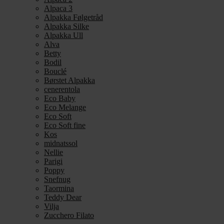
Alpaca 3
Alpakka Følgetråd
Alpakka Silke
Alpakka Ull
Alva
Betty
Bodil
Bouclé
Børstet Alpakka
cenerentola
Eco Baby
Eco Melange
Eco Soft
Eco Soft fine
Kos
midnatssol
Nellie
Parigi
Poppy
Snefnug
Taormina
Teddy Dear
Vilja
Zucchero Filato