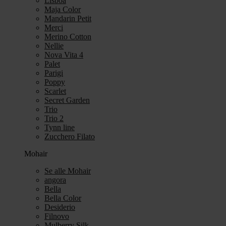
Lisboa
Maja Color
Mandarin Petit
Merci
Merino Cotton
Nellie
Nova Vita 4
Palet
Parigi
Poppy
Scarlet
Secret Garden
Trio
Trio 2
Tynn line
Zucchero Filato
Mohair
Se alle Mohair
angora
Bella
Bella Color
Desiderio
Filnovo
Mulberry Silk