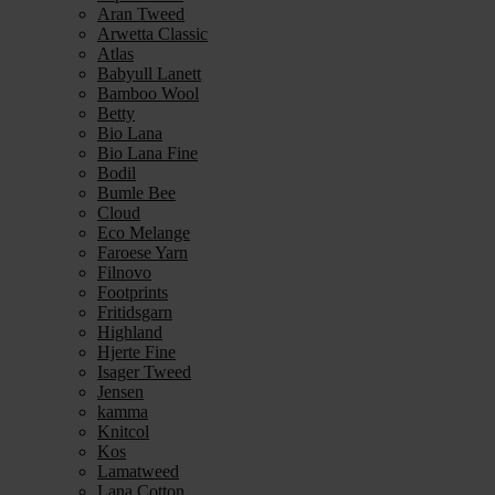
Aran Tweed
Arwetta Classic
Atlas
Babyull Lanett
Bamboo Wool
Betty
Bio Lana
Bio Lana Fine
Bodil
Bumle Bee
Cloud
Eco Melange
Faroese Yarn
Filnovo
Footprints
Fritidsgarn
Highland
Hjerte Fine
Isager Tweed
Jensen
kamma
Knitcol
Kos
Lamatweed
Lana Cotton