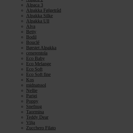
Alpaca 3
Alpakka Følgetråd
Alpakka Silke
Alpakka Ull
Alva
Betty
Bodil
Bouclé
Børstet Alpakka
cenerentola
Eco Baby
Eco Melange
Eco Soft
Eco Soft fine
Kos
midnatssol
Nellie
Parigi
Poppy
Snefnug
Taormina
Teddy Dear
Vilja
Zucchero Filato