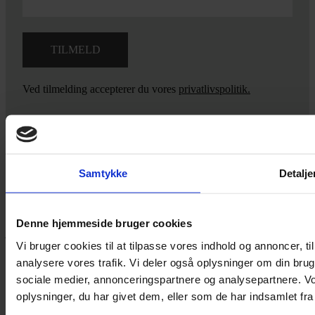
Ved tilmelding accepterer du vores
privatlivspolitik.
Yarn Every Wear
Samtykke
Detalje
Hvis du bøvler med noget eller ønsker ny inspiration, så skriv til
mig
,
eller kom forbi butikken på Vestergade 12 i Tønder. Så hjælper
Denne hjemmeside bruger cookies
jeg dig på vej.
Vi bruger cookies til at tilpasse vores indhold og annoncer, til 
Vestergade 12 6270, Tønder
analysere vores trafik. Vi deler også oplysninger om din br
60 51 96 50
sociale medier, annonceringspartnere og analysepartnere. V
post@yarneverywear.dk
CVR 43041649
oplysninger, du har givet dem, eller som de har indsamlet fra 