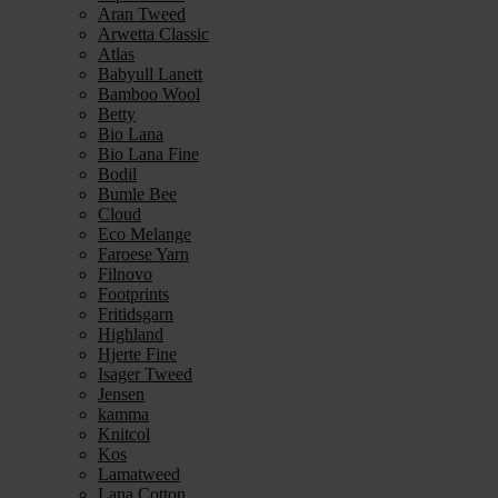
Aran Tweed
Arwetta Classic
Atlas
Babyull Lanett
Bamboo Wool
Betty
Bio Lana
Bio Lana Fine
Bodil
Bumle Bee
Cloud
Eco Melange
Faroese Yarn
Filnovo
Footprints
Fritidsgarn
Highland
Hjerte Fine
Isager Tweed
Jensen
kamma
Knitcol
Kos
Lamatweed
Lana Cotton