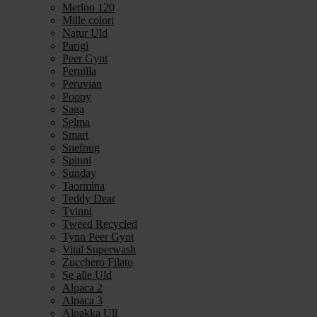
Merino 120
Mille colori
Natur Uld
Parigi
Peer Gynt
Pernilla
Peruvian
Poppy
Saga
Selma
Smart
Snefnug
Spinni
Sunday
Taormina
Teddy Dear
Tvinni
Tweed Recycled
Tynn Peer Gynt
Vital Superwash
Zucchero Filato
Se alle Uld
Alpaca 2
Alpaca 3
Alpakka Ull