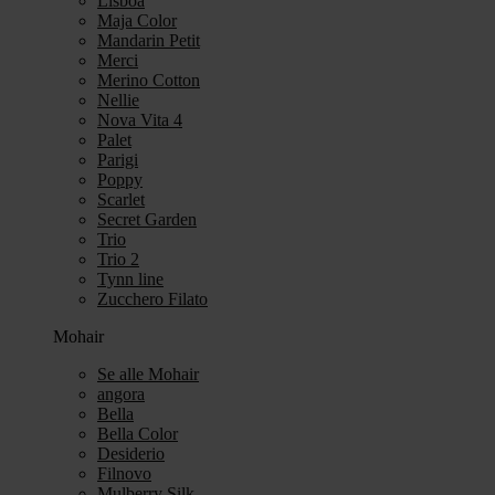
Lisboa
Maja Color
Mandarin Petit
Merci
Merino Cotton
Nellie
Nova Vita 4
Palet
Parigi
Poppy
Scarlet
Secret Garden
Trio
Trio 2
Tynn line
Zucchero Filato
Mohair
Se alle Mohair
angora
Bella
Bella Color
Desiderio
Filnovo
Mulberry Silk