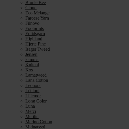
Bumle Bee
Cloud
Eco Melange
Faroese Yarn
Filnovo
Footprints
Fritidsgarn
Highland
Hjerte Fine
Isager Tweed
Jensen
kamma
Knitcol
Kos
Lamatweed
Lana Cotton
Leonora
Léttlopi
Lillemor
Long Color
Luna
Merci
Merilin
Merino Cotton
Midnatssol