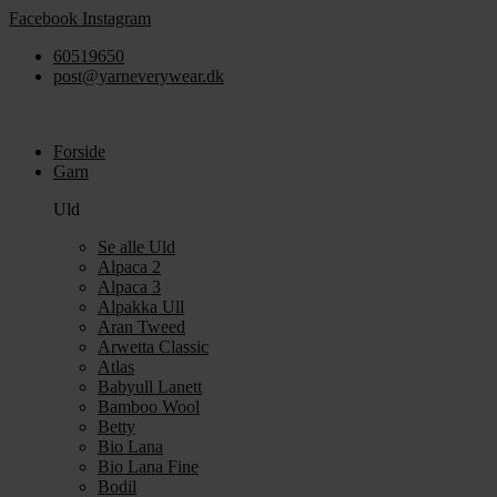
Videre
Facebook
Instagram
til
60519650
indhold
post@yarneverywear.dk
Forside
Garn
Uld
Se alle Uld
Alpaca 2
Alpaca 3
Alpakka Ull
Aran Tweed
Arwetta Classic
Atlas
Babyull Lanett
Bamboo Wool
Betty
Bio Lana
Bio Lana Fine
Bodil