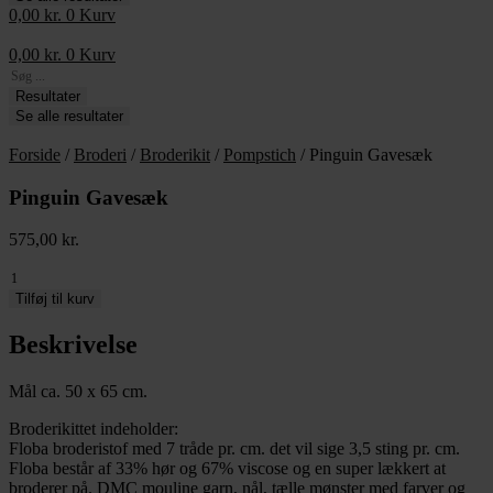
0,00
kr.
0
Kurv
0,00
kr.
0
Kurv
Search
...
Resultater
Se alle resultater
Forside
/
Broderi
/
Broderikit
/
Pompstich
/ Pinguin Gavesæk
Pinguin Gavesæk
575,00
kr.
Pinguin
Gavesæk
Tilføj til kurv
antal
Beskrivelse
Mål ca. 50 x 65 cm.
Broderikittet indeholder:
Floba broderistof med 7 tråde pr. cm. det vil sige 3,5 sting pr. cm.
Floba består af 33% hør og 67% viscose og en super lækkert at
broderer på. DMC mouline garn, nål, tælle mønster med farver og