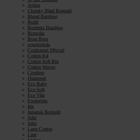
Amira
Chunky Blød Bomuld
Blend Bamboo
Bodil
Bommix Bamboo
Bomulin
Bora Bora
cenerentola
Cordonnet SPecial
Cotton 8/4
Cotton Soft Bio
Cotton Waves
Crealino
Diamond
Eco Baby
Eco Soft
Eco Vita
Footprints
Ida
Japansk Bomuld
Julie
Jutta
Lana Cotton
Line