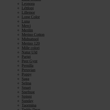
Leonora
Léttlopi
Lillemor
Long Color
Luna
Merci
Merilin
Merino Cotton
Midnatssol
Merino 120
Mille colori
Natur Uld
Parigi
Peer Gynt
Pernilla
Peruvian
Poppy
Saga
Selma
Smart
Snefnug
Spinni
Sunday
Taormina
Teddy Dear