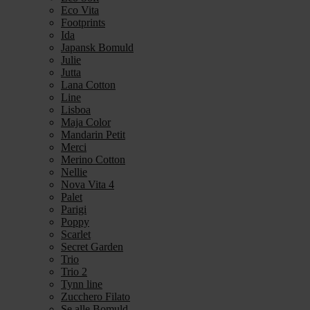
Eco Vita
Footprints
Ida
Japansk Bomuld
Julie
Jutta
Lana Cotton
Line
Lisboa
Maja Color
Mandarin Petit
Merci
Merino Cotton
Nellie
Nova Vita 4
Palet
Parigi
Poppy
Scarlet
Secret Garden
Trio
Trio 2
Tynn line
Zucchero Filato
Se alle Bomuld