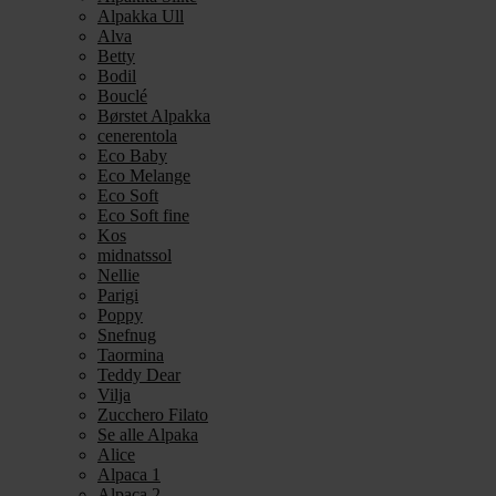
Alpakka Ull
Alva
Betty
Bodil
Bouclé
Børstet Alpakka
cenerentola
Eco Baby
Eco Melange
Eco Soft
Eco Soft fine
Kos
midnatssol
Nellie
Parigi
Poppy
Snefnug
Taormina
Teddy Dear
Vilja
Zucchero Filato
Se alle Alpaka
Alice
Alpaca 1
Alpaca 2