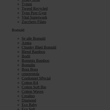
Tvinni
Tweed Recycled
Tynn Peer Gynt
Vital Superwash
Zucchero Filato
Bomuld
Se alle Bomuld
Amira
Chunky Blød Bomuld
Blend Bamboo
Bodil
Bommix Bamboo
Bomulin
Bora Bora
cenerentola
Cordonnet SPecial
Cotton 8/4
Cotton Soft Bio
Cotton Waves
Crealino
Diamond
Eco Baby
Eco Soft