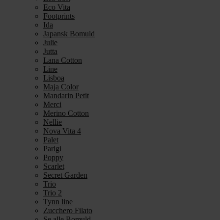
Eco Vita
Footprints
Ida
Japansk Bomuld
Julie
Jutta
Lana Cotton
Line
Lisboa
Maja Color
Mandarin Petit
Merci
Merino Cotton
Nellie
Nova Vita 4
Palet
Parigi
Poppy
Scarlet
Secret Garden
Trio
Trio 2
Tynn line
Zucchero Filato
Se alle Bomuld