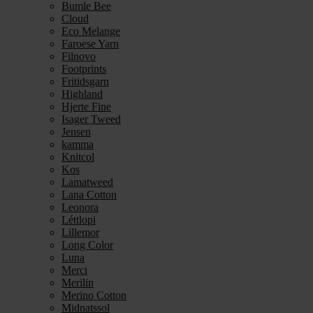
Bumle Bee
Cloud
Eco Melange
Faroese Yarn
Filnovo
Footprints
Fritidsgarn
Highland
Hjerte Fine
Isager Tweed
Jensen
kamma
Knitcol
Kos
Lamatweed
Lana Cotton
Leonora
Léttlopi
Lillemor
Long Color
Luna
Merci
Merilin
Merino Cotton
Midnatssol