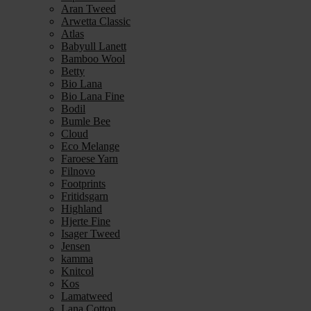
Aran Tweed
Arwetta Classic
Atlas
Babyull Lanett
Bamboo Wool
Betty
Bio Lana
Bio Lana Fine
Bodil
Bumle Bee
Cloud
Eco Melange
Faroese Yarn
Filnovo
Footprints
Fritidsgarn
Highland
Hjerte Fine
Isager Tweed
Jensen
kamma
Knitcol
Kos
Lamatweed
Lana Cotton