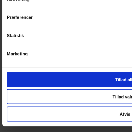
Handelsbetingelser
Privatlivspolitik
Cookiepolitik
Præferencer
Handelsbetingelser
Privatlivspolitik
Statistik
Cookiepolitik
OM OS
Marketing
Om Yarn Every Wear
Om Yarn Every Wear
Tillad al
ÅBNINGSTIDER
Mandag – Fredag 10:00 – 17:30
Tillad val
Lørdag 10:00 – 14:00
Copyright © 2022.
Design & hosting by Webhuset Ballum ApS
Afvis