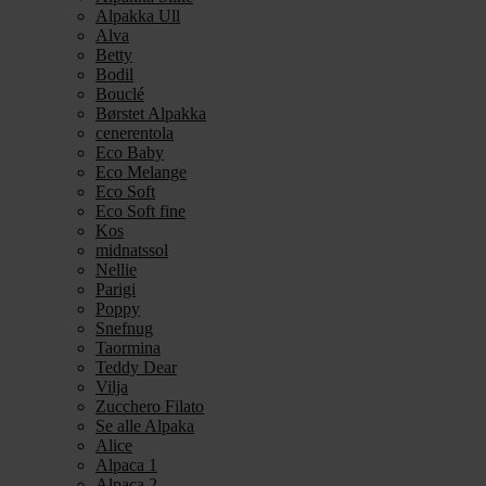
Alpakka Ull
Alva
Betty
Bodil
Bouclé
Børstet Alpakka
cenerentola
Eco Baby
Eco Melange
Eco Soft
Eco Soft fine
Kos
midnatssol
Nellie
Parigi
Poppy
Snefnug
Taormina
Teddy Dear
Vilja
Zucchero Filato
Se alle Alpaka
Alice
Alpaca 1
Alpaca 2