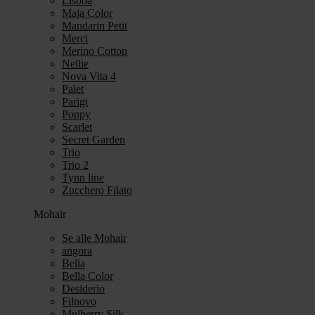
Lisboa
Maja Color
Mandarin Petit
Merci
Merino Cotton
Nellie
Nova Vita 4
Palet
Parigi
Poppy
Scarlet
Secret Garden
Trio
Trio 2
Tynn line
Zucchero Filato
Mohair
Se alle Mohair
angora
Bella
Bella Color
Desiderio
Filnovo
Mulberry Silk