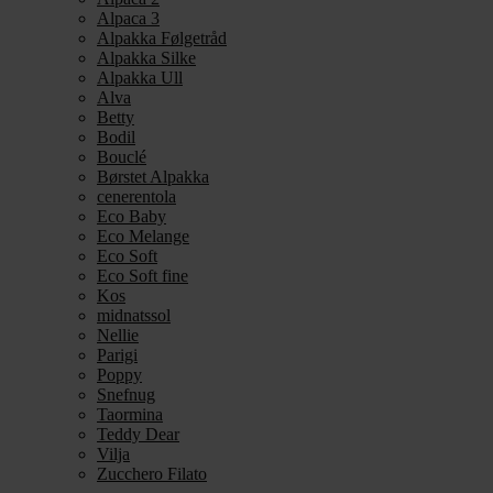
Alpaca 3
Alpakka Følgetråd
Alpakka Silke
Alpakka Ull
Alva
Betty
Bodil
Bouclé
Børstet Alpakka
cenerentola
Eco Baby
Eco Melange
Eco Soft
Eco Soft fine
Kos
midnatssol
Nellie
Parigi
Poppy
Snefnug
Taormina
Teddy Dear
Vilja
Zucchero Filato