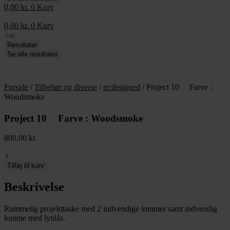
0,00
kr.
0
Kurv
0,00
kr.
0
Kurv
Search
...
Resultater
Se alle resultater
Forside
/
Tilbehør og diverse
/
re:designed
/ Project 10 Farve :
Woodsmoke
Project 10 Farve : Woodsmoke
800,00
kr.
Project
10
Tilføj til kurv
Beskrivelse
Farve
:
Woodsmoke
Rummelig projekttaske med 2 indvendige lommer samt indvendig
antal
lomme med lynlås.