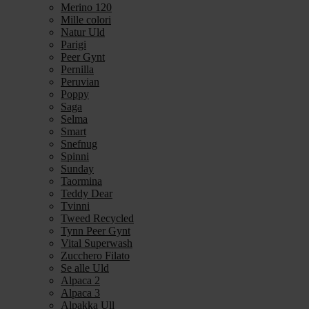
Merino 120
Mille colori
Natur Uld
Parigi
Peer Gynt
Pernilla
Peruvian
Poppy
Saga
Selma
Smart
Snefnug
Spinni
Sunday
Taormina
Teddy Dear
Tvinni
Tweed Recycled
Tynn Peer Gynt
Vital Superwash
Zucchero Filato
Se alle Uld
Alpaca 2
Alpaca 3
Alpakka Ull