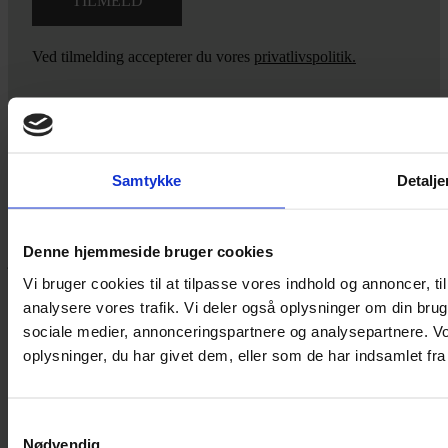
Ved tilmelding accepterer du vores
privatlivspolitik.
Yarn Every Wear
Samtykke
Detalje
Hvis du bøvler med noget eller ønsker ny inspiration, så skriv til
mig
,
eller kom forbi butikken på Vestergade 12 i Tønder. Så hjælper
Denne hjemmeside bruger cookies
jeg dig på vej.
Vi bruger cookies til at tilpasse vores indhold og annoncer, til 
Vestergade 12 6270, Tønder
analysere vores trafik. Vi deler også oplysninger om din br
60 51 96 50
sociale medier, annonceringspartnere og analysepartnere. V
post@yarneverywear.dk
CVR 43041649
oplysninger, du har givet dem, eller som de har indsamlet fra 
Facebook-f
Instagram
Samtykkevalg
SERVICES
Nødvendig