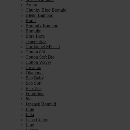
Amira
Chunky Blød Bomuld
Blend Bamboo
Bodil
Bommix Bamboo
Bomulin
Bora Bora
cenerentola
Cordonnet SPecial
Cotton 8/4
Cotton Soft Bio
Cotton Waves
Crealino
Diamond
Eco Baby
Eco Soft
Eco Vita
Footprints
Ida
Japansk Bomuld
Julie
Jutta
Lana Cotton
Line