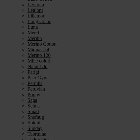
Leonora
Léttlopi
Lillemor
Long Color
Luna
Merci
Merilin
Merino Cotton
Midnatssol
Merino 120
Mille colori
Natur Uld
Parigi
Peer Gynt
Pernilla
Peruvian
Poppy
Saga
Selma
Smart
Snefnug
Spinni
Sunday
Taormina
Teddy Dear