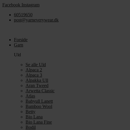
Videre
Facebook
Instagram
til
60519650
indhold
post@yarneverywear.dk
Forside
Garn
Uld
Se alle Uld
Alpaca 2
Alpaca 3
Alpakka Ull
Aran Tweed
Arwetta Classic
Atlas
Babyull Lanett
Bamboo Wool
Betty
Bio Lana
Bio Lana Fine
Bodil