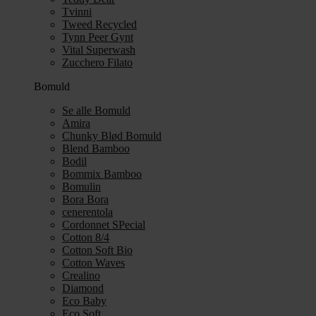
Tvinni
Tweed Recycled
Tynn Peer Gynt
Vital Superwash
Zucchero Filato
Bomuld
Se alle Bomuld
Amira
Chunky Blød Bomuld
Blend Bamboo
Bodil
Bommix Bamboo
Bomulin
Bora Bora
cenerentola
Cordonnet SPecial
Cotton 8/4
Cotton Soft Bio
Cotton Waves
Crealino
Diamond
Eco Baby
Eco Soft