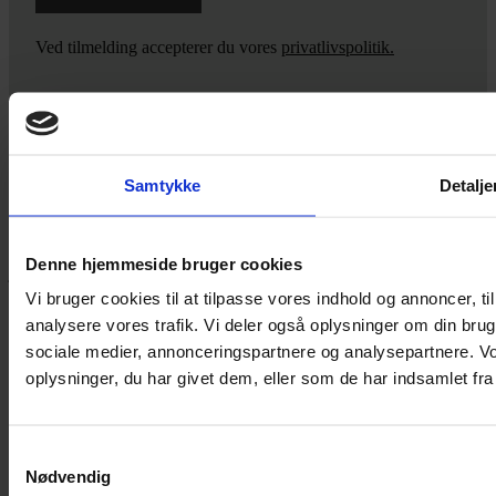
Ved tilmelding accepterer du vores
privatlivspolitik.
Yarn Every Wear
Samtykke
Detalje
Hvis du bøvler med noget eller ønsker ny inspiration, så skriv til
mig
,
eller kom forbi butikken på Vestergade 12 i Tønder. Så hjælper
Denne hjemmeside bruger cookies
jeg dig på vej.
Vi bruger cookies til at tilpasse vores indhold og annoncer, til 
Vestergade 12 6270, Tønder
analysere vores trafik. Vi deler også oplysninger om din br
60 51 96 50
post@yarneverywear.dk
sociale medier, annonceringspartnere og analysepartnere. V
CVR 43041649
oplysninger, du har givet dem, eller som de har indsamlet fra 
Facebook-f
Instagram
Samtykkevalg
SERVICES
Nødvendig