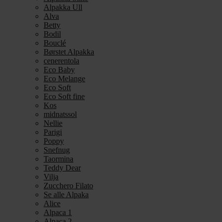
Alpakka Ull
Alva
Betty
Bodil
Bouclé
Børstet Alpakka
cenerentola
Eco Baby
Eco Melange
Eco Soft
Eco Soft fine
Kos
midnatssol
Nellie
Parigi
Poppy
Snefnug
Taormina
Teddy Dear
Vilja
Zucchero Filato
Se alle Alpaka
Alice
Alpaca 1
Alpaca 2