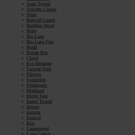
Aran Tweed
Arwetta Classic
Atlas
Babyull Lanett
Bamboo Wool
Betty
Bio Lana
Bio Lana Fine
Bodil
Bumle Bee
Cloud
Eco Melange
Faroese Yarn
Filnovo
Footprints
Fritidsgarn
Highland
Hjerte Fine
Isager Tweed
Jensen
kamma
Knitcol
Kos
Lamatweed
Lana Cotton