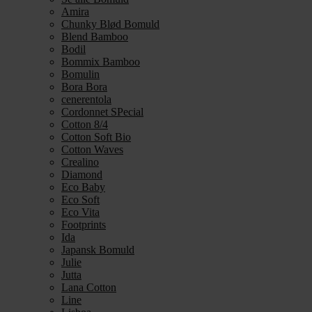
Amira
Chunky Blød Bomuld
Blend Bamboo
Bodil
Bommix Bamboo
Bomulin
Bora Bora
cenerentola
Cordonnet SPecial
Cotton 8/4
Cotton Soft Bio
Cotton Waves
Crealino
Diamond
Eco Baby
Eco Soft
Eco Vita
Footprints
Ida
Japansk Bomuld
Julie
Jutta
Lana Cotton
Line