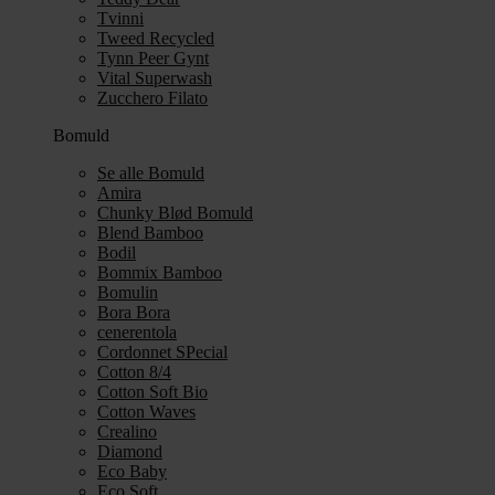
Tvinni
Tweed Recycled
Tynn Peer Gynt
Vital Superwash
Zucchero Filato
Bomuld
Se alle Bomuld
Amira
Chunky Blød Bomuld
Blend Bamboo
Bodil
Bommix Bamboo
Bomulin
Bora Bora
cenerentola
Cordonnet SPecial
Cotton 8/4
Cotton Soft Bio
Cotton Waves
Crealino
Diamond
Eco Baby
Eco Soft