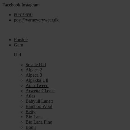
Videre
Facebook
Instagram
til
60519650
indhold
post@yarneverywear.dk
Forside
Garn
Uld
Se alle Uld
Alpaca 2
Alpaca 3
Alpakka Ull
Aran Tweed
Arwetta Classic
Atlas
Babyull Lanett
Bamboo Wool
Betty
Bio Lana
Bio Lana Fine
Bodil