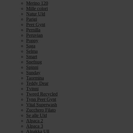
Merino 120
Mille colori
Natur Uld
Parigi
Peer Gynt
Pernilla
Peruvian
Poppy
Saga
Selma
Smart
Snefnug
Spinni
Sunday
Taormina
Teddy Dear
Tvinni
Tweed Recycled
Tynn Peer Gynt
Vital Superwash
Zucchero Filato
Se alle Uld
Alpaca 2
Alpaca 3
Alpakka Ull