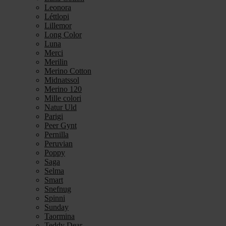
Leonora
Léttlopi
Lillemor
Long Color
Luna
Merci
Merilin
Merino Cotton
Midnatssol
Merino 120
Mille colori
Natur Uld
Parigi
Peer Gynt
Pernilla
Peruvian
Poppy
Saga
Selma
Smart
Snefnug
Spinni
Sunday
Taormina
Teddy Dear