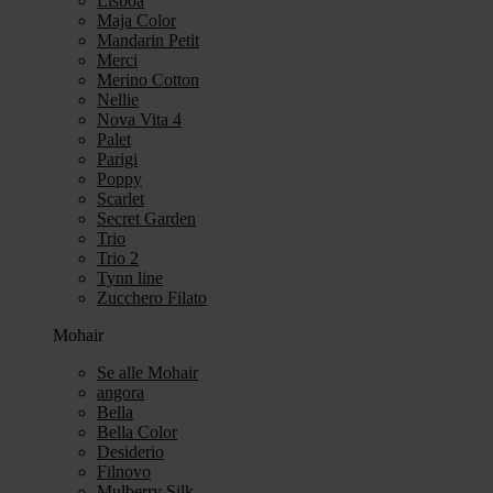
Lisboa
Maja Color
Mandarin Petit
Merci
Merino Cotton
Nellie
Nova Vita 4
Palet
Parigi
Poppy
Scarlet
Secret Garden
Trio
Trio 2
Tynn line
Zucchero Filato
Mohair
Se alle Mohair
angora
Bella
Bella Color
Desiderio
Filnovo
Mulberry Silk