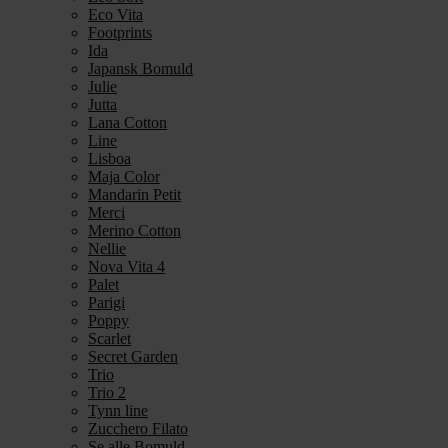
Eco Vita
Footprints
Ida
Japansk Bomuld
Julie
Jutta
Lana Cotton
Line
Lisboa
Maja Color
Mandarin Petit
Merci
Merino Cotton
Nellie
Nova Vita 4
Palet
Parigi
Poppy
Scarlet
Secret Garden
Trio
Trio 2
Tynn line
Zucchero Filato
Se alle Bomuld