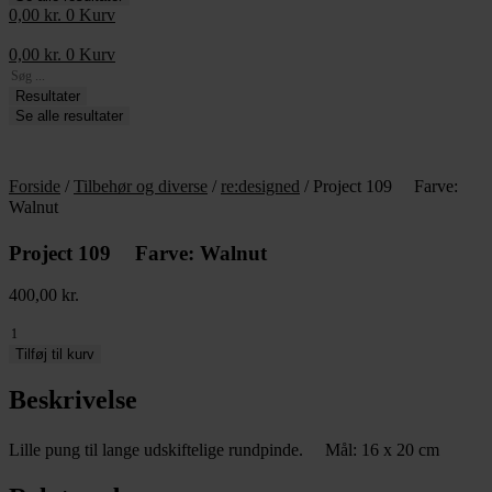
0,00
kr.
0
Kurv
0,00
kr.
0
Kurv
Search
...
Resultater
Se alle resultater
Forside
/
Tilbehør og diverse
/
re:designed
/ Project 109 Farve:
Walnut
Project 109 Farve: Walnut
400,00
kr.
Project
109
Tilføj til kurv
Beskrivelse
Farve:
Walnut
antal
Lille pung til lange udskiftelige rundpinde. Mål: 16 x 20 cm