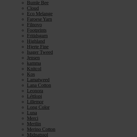
Bumle Bee
Cloud
Eco Melange
Faroese Yarn
Filnovo
Footprints
Fritidsgarn
Highland
Hjerte Fine
Isager Tweed
Jensen
kamma
Knitcol
Kos
Lamatweed
Lana Cotton
Leonora
Léttlopi
Lillemor
Long Color
Luna
Merci
Merilin
Merino Cotton
Midnatssol