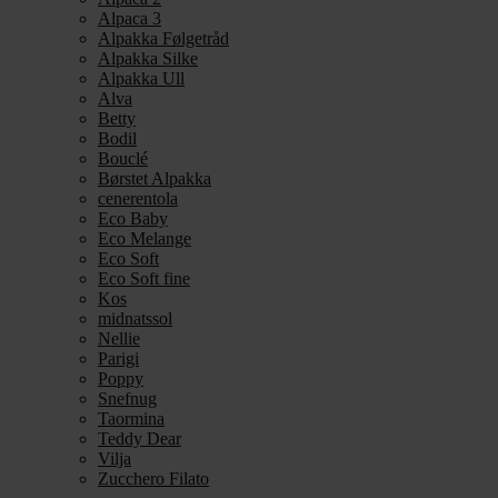
Alpaca 3
Alpakka Følgetråd
Alpakka Silke
Alpakka Ull
Alva
Betty
Bodil
Bouclé
Børstet Alpakka
cenerentola
Eco Baby
Eco Melange
Eco Soft
Eco Soft fine
Kos
midnatssol
Nellie
Parigi
Poppy
Snefnug
Taormina
Teddy Dear
Vilja
Zucchero Filato