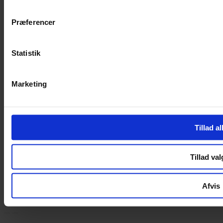
Handelsbetingelser
Privatlivspolitik
Cookiepolitik
Præferencer
Handelsbetingelser
Privatlivspolitik
Statistik
Cookiepolitik
OM OS
Marketing
Om Yarn Every Wear
Om Yarn Every Wear
Tillad al
ÅBNINGSTIDER
Mandag – Fredag 10:00 – 17:30
Tillad val
Lørdag 10:00 – 14:00
Copyright © 2022.
Design & hosting by Webhuset Ballum ApS
Afvis