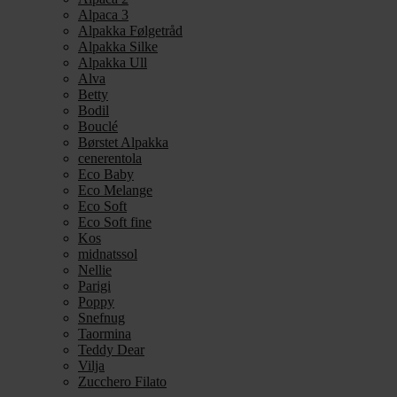
Alpaca 3
Alpakka Følgetråd
Alpakka Silke
Alpakka Ull
Alva
Betty
Bodil
Bouclé
Børstet Alpakka
cenerentola
Eco Baby
Eco Melange
Eco Soft
Eco Soft fine
Kos
midnatssol
Nellie
Parigi
Poppy
Snefnug
Taormina
Teddy Dear
Vilja
Zucchero Filato