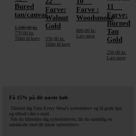
22
10
Bured
11
Farve:
Farve :
tan/canvas
Farve:
Walnut
Woodsmoke
Burned
Gold
1.100,00
kr.
Tan
800,00
kr.
Den
770,00
kr.
Den
Læs mere
Gold
oprindelige
Tilføj til kurv
aktuelle
550,00
kr.
pris
pris
Tilføj til kurv
var:
er:
250,00
kr.
1.100,00 kr..
770,00 kr..
Læs mere
Få 15% på dit næste køb
Tilmeld dig Yarn Every Wear's nyhedsbrev og få gode tips
og tilbud i din e-mail.
Når du tilmelder dig nyhedsbrevet, får du samtidig en
rabatkode med dit første nyhedsbrev.