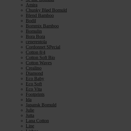
Amira
Chunky Blød Bomuld
Blend Bamboo
Bodil
Bommix Bamboo
Bomulin
Bora Bora
cenerentola
Cordonnet SPecial
Cotton 8/4
Cotton Soft Bio
Cotton Waves
Crealino
Diamond
Eco Baby
Eco Soft
Eco Vita
Footprints
Ida
Japansk Bomuld
Julie
Jutta
Lana Cotton
Line