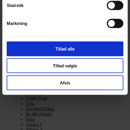
Alpakka Ull
Statistik
Alva
Betty
Bodil
Marketing
Bouclé
Børstet Alpakka
cenerentola
Eco Baby
Eco Melange
Tillad alle
Eco Soft
Eco Soft fine
Kos
Tillad valgte
midnatssol
Nellie
Parigi
Poppy
Afvis
Snefnug
Taormina
Teddy Dear
Vilja
Zucchero Filato
Se alle Alpaka
Alice
Alpaca 1
Alpaca 2