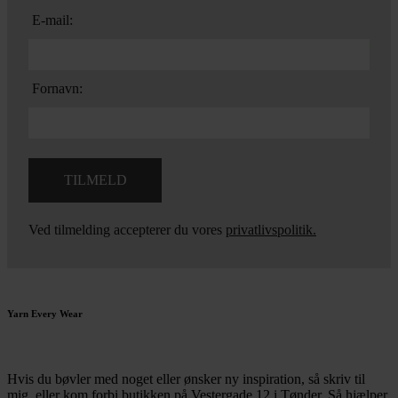
E-mail:
Fornavn:
Ved tilmelding accepterer du vores
privatlivspolitik.
Yarn Every Wear
Hvis du bøvler med noget eller ønsker ny inspiration, så skriv til
mig
,
eller kom forbi butikken på Vestergade 12 i Tønder. Så hjælper