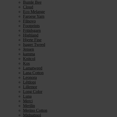
Bumle Bee
Cloud
Eco Melange
Faroese Yarn
Filnovo
Footprints
Fritidsgarn
Highland
Hjerte Fine
Isager Tweed
Jensen
kamma
Knitcol
Kos
Lamatweed
Lana Cotton
Leonora
Léttlopi
Lillemor
Long Color
Luna
Merci
Merilin
Merino Cotton
Midnatssol