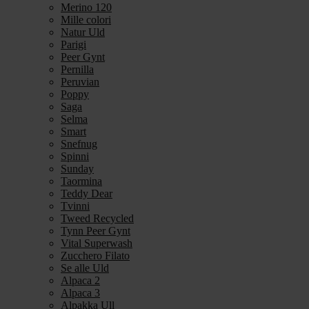
Merino 120
Mille colori
Natur Uld
Parigi
Peer Gynt
Pernilla
Peruvian
Poppy
Saga
Selma
Smart
Snefnug
Spinni
Sunday
Taormina
Teddy Dear
Tvinni
Tweed Recycled
Tynn Peer Gynt
Vital Superwash
Zucchero Filato
Se alle Uld
Alpaca 2
Alpaca 3
Alpakka Ull