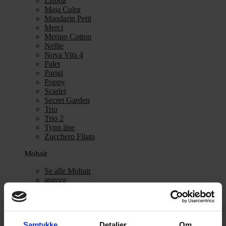
Lisboa
Maja Color
Mandarin Petit
Merci
Merino Cotton
Nellie
Nova Vita 4
Palet
Parigi
Poppy
Scarlet
Secret Garden
Trio
Trio 2
Tynn line
Zucchero Filato
Mohair
Se alle Mohair
angora
Bella
Bella Color
Desiderio
Filnovo
Samtykke
Detaljer
Om
Mulberry Silk