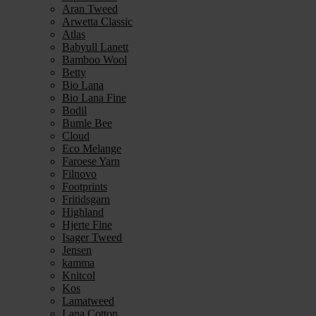
Aran Tweed
Arwetta Classic
Atlas
Babyull Lanett
Bamboo Wool
Betty
Bio Lana
Bio Lana Fine
Bodil
Bumle Bee
Cloud
Eco Melange
Faroese Yarn
Filnovo
Footprints
Fritidsgarn
Highland
Hjerte Fine
Isager Tweed
Jensen
kamma
Knitcol
Kos
Lamatweed
Lana Cotton