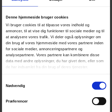
Leonora
Silk Mohair
Tilia
Denne hjemmeside bruger cookies
Tynn Silk Mohair
Se alle Mohair
Vi bruger cookies til at tilpasse vores indhold og
angora
annoncer, til at vise dig funktioner til sociale medier og til
Bella
Bella Color
at analysere vores trafik. Vi deler også oplysninger om
Desiderio
din brug af vores hjemmeside med vores partnere inden
Filnovo
for sociale medier, annonceringspartnere og
Mulberry Silk
Leonora
analysepartnere. Vores partnere kan kombinere disse
Silk Mohair
data med andre oplysninger, du har givet dem, eller som
Tilia
de har indsamlet fra din brug af deres tjenester.
Tynn Silk Mohair
Alpaka
Samtykkevalg
Se alle Alpaka
Nødvendig
Alice
Alpaca 1
Alpaca 2
Præferencer
Alpaca 3
Alpakka Følgetråd
Alpakka Silke