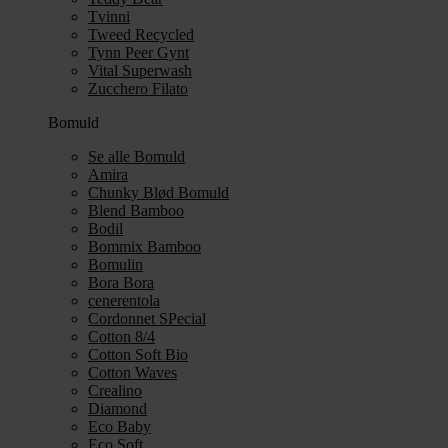
Tvinni
Tweed Recycled
Tynn Peer Gynt
Vital Superwash
Zucchero Filato
Bomuld
Se alle Bomuld
Amira
Chunky Blød Bomuld
Blend Bamboo
Bodil
Bommix Bamboo
Bomulin
Bora Bora
cenerentola
Cordonnet SPecial
Cotton 8/4
Cotton Soft Bio
Cotton Waves
Crealino
Diamond
Eco Baby
Eco Soft