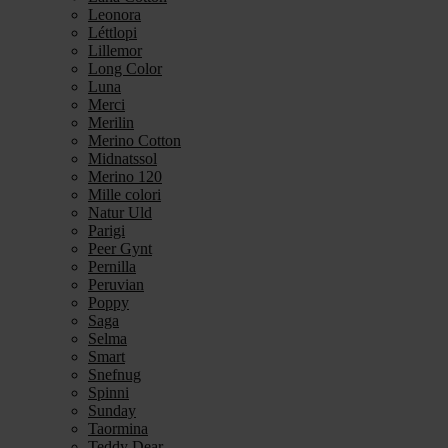
Leonora
Léttlopi
Lillemor
Long Color
Luna
Merci
Merilin
Merino Cotton
Midnatssol
Merino 120
Mille colori
Natur Uld
Parigi
Peer Gynt
Pernilla
Peruvian
Poppy
Saga
Selma
Smart
Snefnug
Spinni
Sunday
Taormina
Teddy Dear