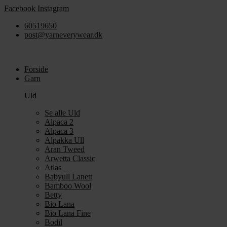
Videre
Facebook
Instagram
til
60519650
indhold
post@yarneverywear.dk
Forside
Garn
Uld
Se alle Uld
Alpaca 2
Alpaca 3
Alpakka Ull
Aran Tweed
Arwetta Classic
Atlas
Babyull Lanett
Bamboo Wool
Betty
Bio Lana
Bio Lana Fine
Bodil