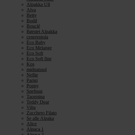
Alpakka Ull
Alva
Betty
Bodil
Bouclé
Børstet Alpakka
cenerentola
Eco Baby
Eco Melange
Eco Soft
Eco Soft fine
Kos
midnatssol
Nellie
Parigi
Poppy
Snefnug
Taormina
Teddy Dear
Vilja
Zucchero Filato
Se alle Alpaka
Alice
Alpaca 1
Alpaca 2