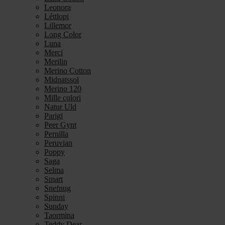
Leonora
Léttlopi
Lillemor
Long Color
Luna
Merci
Merilin
Merino Cotton
Midnatssol
Merino 120
Mille colori
Natur Uld
Parigi
Peer Gynt
Pernilla
Peruvian
Poppy
Saga
Selma
Smart
Snefnug
Spinni
Sunday
Taormina
Teddy Dear