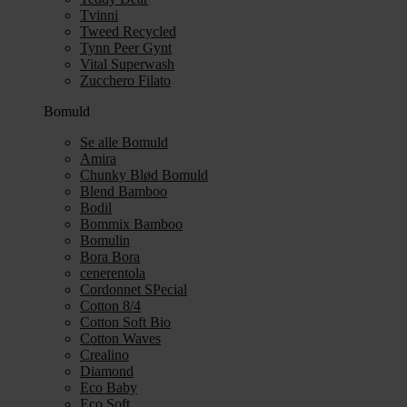
Tvinni
Tweed Recycled
Tynn Peer Gynt
Vital Superwash
Zucchero Filato
Bomuld
Se alle Bomuld
Amira
Chunky Blød Bomuld
Blend Bamboo
Bodil
Bommix Bamboo
Bomulin
Bora Bora
cenerentola
Cordonnet SPecial
Cotton 8/4
Cotton Soft Bio
Cotton Waves
Crealino
Diamond
Eco Baby
Eco Soft