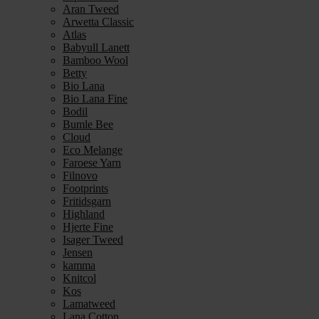
Aran Tweed
Arwetta Classic
Atlas
Babyull Lanett
Bamboo Wool
Betty
Bio Lana
Bio Lana Fine
Bodil
Bumle Bee
Cloud
Eco Melange
Faroese Yarn
Filnovo
Footprints
Fritidsgarn
Highland
Hjerte Fine
Isager Tweed
Jensen
kamma
Knitcol
Kos
Lamatweed
Lana Cotton