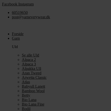
Videre
Facebook
Instagram
til
60519650
indhold
post@yarneverywear.dk
Forside
Garn
Uld
Se alle Uld
Alpaca 2
Alpaca 3
Alpakka Ull
Aran Tweed
Arwetta Classic
Atlas
Babyull Lanett
Bamboo Wool
Betty
Bio Lana
Bio Lana Fine
Bodil