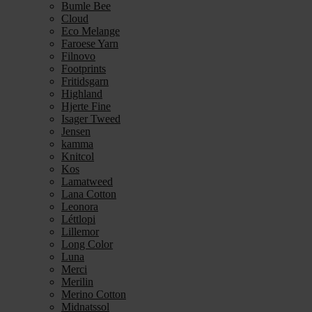
Bumle Bee
Cloud
Eco Melange
Faroese Yarn
Filnovo
Footprints
Fritidsgarn
Highland
Hjerte Fine
Isager Tweed
Jensen
kamma
Knitcol
Kos
Lamatweed
Lana Cotton
Leonora
Léttlopi
Lillemor
Long Color
Luna
Merci
Merilin
Merino Cotton
Midnatssol