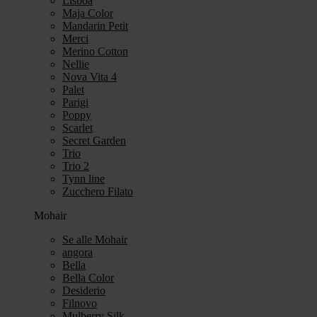
Lisboa
Maja Color
Mandarin Petit
Merci
Merino Cotton
Nellie
Nova Vita 4
Palet
Parigi
Poppy
Scarlet
Secret Garden
Trio
Trio 2
Tynn line
Zucchero Filato
Mohair
Se alle Mohair
angora
Bella
Bella Color
Desiderio
Filnovo
Mulberry Silk