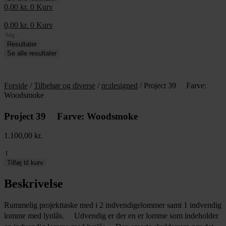
0,00
kr.
0
Kurv
0,00
kr.
0
Kurv
Search
...
Resultater
Se alle resultater
Forside
/
Tilbehør og diverse
/
re:designed
/ Project 39 Farve:
Woodsmoke
Project 39 Farve: Woodsmoke
1.100,00
kr.
Project
39
Tilføj til kurv
Beskrivelse
Farve:
Woodsmoke
antal
Rummelig projekttaske med i 2 indvendigelommer samt 1 indvendig
lomme med lynlås. Udvendig er der en er lomme som indeholder