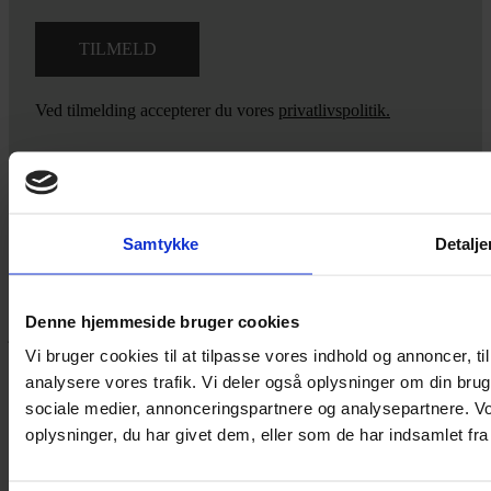
Ved tilmelding accepterer du vores
privatlivspolitik.
Yarn Every Wear
Samtykke
Detalje
Hvis du bøvler med noget eller ønsker ny inspiration, så skriv til
mig
,
eller kom forbi butikken på Vestergade 12 i Tønder. Så hjælper
Denne hjemmeside bruger cookies
jeg dig på vej.
Vi bruger cookies til at tilpasse vores indhold og annoncer, til 
Vestergade 12 6270, Tønder
analysere vores trafik. Vi deler også oplysninger om din br
60 51 96 50
sociale medier, annonceringspartnere og analysepartnere. V
post@yarneverywear.dk
CVR 43041649
oplysninger, du har givet dem, eller som de har indsamlet fra 
Facebook-f
Instagram