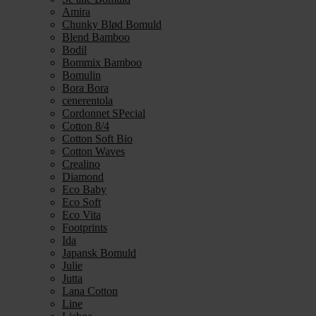
Amira
Chunky Blød Bomuld
Blend Bamboo
Bodil
Bommix Bamboo
Bomulin
Bora Bora
cenerentola
Cordonnet SPecial
Cotton 8/4
Cotton Soft Bio
Cotton Waves
Crealino
Diamond
Eco Baby
Eco Soft
Eco Vita
Footprints
Ida
Japansk Bomuld
Julie
Jutta
Lana Cotton
Line