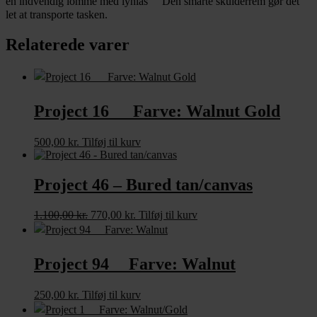
en indvendig lomme med lynlås Den smarte skulderrem gør det
let at transporte tasken.
Relaterede varer
Project 16 Farve: Walnut Gold
500,00
kr.
Tilføj til kurv
Project 46 – Bured tan/canvas
1.100,00
kr.
Den
770,00
kr.
Den
Tilføj til kurv
oprindelige
aktuelle
pris
pris
var:
er:
Project 94 Farve: Walnut
1.100,00 kr..
770,00 kr..
250,00
kr.
Tilføj til kurv