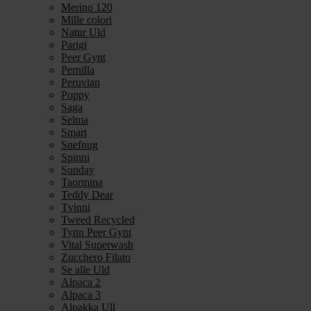
Merino 120
Mille colori
Natur Uld
Parigi
Peer Gynt
Pernilla
Peruvian
Poppy
Saga
Selma
Smart
Snefnug
Spinni
Sunday
Taormina
Teddy Dear
Tvinni
Tweed Recycled
Tynn Peer Gynt
Vital Superwash
Zucchero Filato
Se alle Uld
Alpaca 2
Alpaca 3
Alpakka Ull