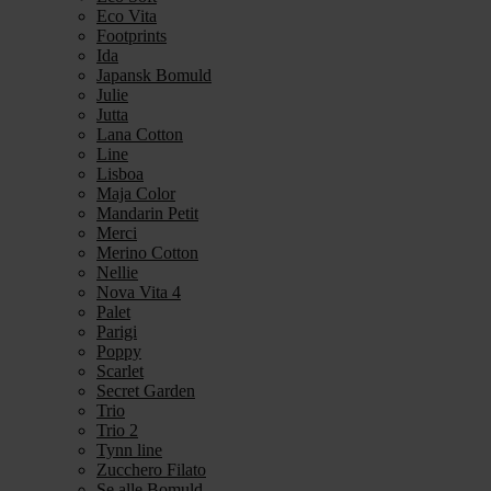
Eco Vita
Footprints
Ida
Japansk Bomuld
Julie
Jutta
Lana Cotton
Line
Lisboa
Maja Color
Mandarin Petit
Merci
Merino Cotton
Nellie
Nova Vita 4
Palet
Parigi
Poppy
Scarlet
Secret Garden
Trio
Trio 2
Tynn line
Zucchero Filato
Se alle Bomuld