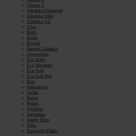
Alpaca 3
Alpakka Følgetråd
Alpakka Silke
Alpakka Ull
Alva
Betty
Bodil
Bouclé
Børstet Alpakka
cenerentola
Eco Baby
Eco Melange
Eco Soft
Eco Soft fine
Kos
midnatssol
Nellie
Parigi
Poppy
Snefnug
Taormina
Teddy Dear
Vilja
Zucchero Filato