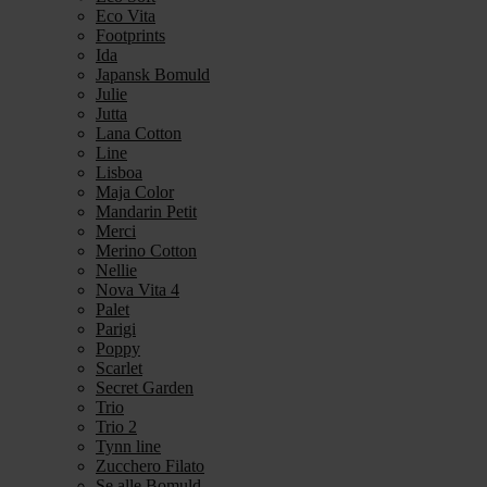
Eco Vita
Footprints
Ida
Japansk Bomuld
Julie
Jutta
Lana Cotton
Line
Lisboa
Maja Color
Mandarin Petit
Merci
Merino Cotton
Nellie
Nova Vita 4
Palet
Parigi
Poppy
Scarlet
Secret Garden
Trio
Trio 2
Tynn line
Zucchero Filato
Se alle Bomuld