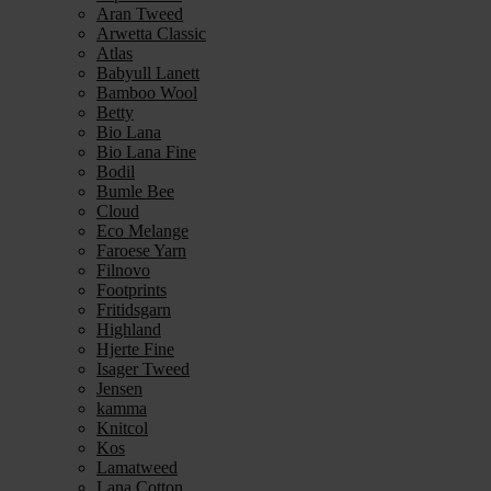
Aran Tweed
Arwetta Classic
Atlas
Babyull Lanett
Bamboo Wool
Betty
Bio Lana
Bio Lana Fine
Bodil
Bumle Bee
Cloud
Eco Melange
Faroese Yarn
Filnovo
Footprints
Fritidsgarn
Highland
Hjerte Fine
Isager Tweed
Jensen
kamma
Knitcol
Kos
Lamatweed
Lana Cotton