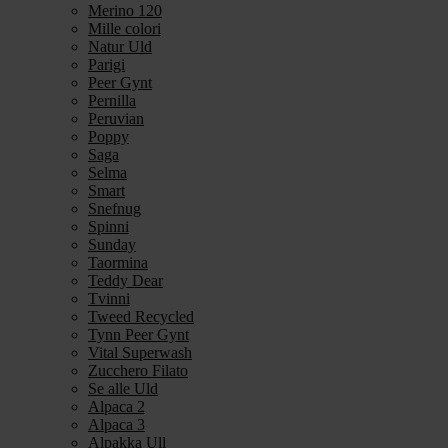
Merino 120
Mille colori
Natur Uld
Parigi
Peer Gynt
Pernilla
Peruvian
Poppy
Saga
Selma
Smart
Snefnug
Spinni
Sunday
Taormina
Teddy Dear
Tvinni
Tweed Recycled
Tynn Peer Gynt
Vital Superwash
Zucchero Filato
Se alle Uld
Alpaca 2
Alpaca 3
Alpakka Ull