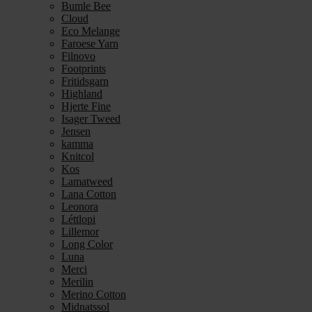
Bumle Bee
Cloud
Eco Melange
Faroese Yarn
Filnovo
Footprints
Fritidsgarn
Highland
Hjerte Fine
Isager Tweed
Jensen
kamma
Knitcol
Kos
Lamatweed
Lana Cotton
Leonora
Léttlopi
Lillemor
Long Color
Luna
Merci
Merilin
Merino Cotton
Midnatssol