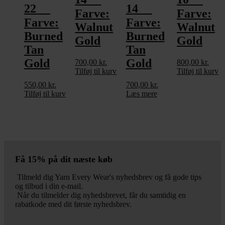
22
14
Farve:
Farve:
Farve:
Farve:
Walnut
Walnut
Burned
Burned
Gold
Gold
Tan
Tan
Gold
Gold
700,00
kr.
800,00
kr.
Tilføj til kurv
Tilføj til kurv
550,00
kr.
700,00
kr.
Tilføj til kurv
Læs mere
Få 15% på dit næste køb
Tilmeld dig Yarn Every Wear's nyhedsbrev og få gode tips
og tilbud i din e-mail.
Når du tilmelder dig nyhedsbrevet, får du samtidig en
rabatkode med dit første nyhedsbrev.