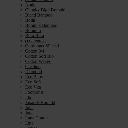
Amira
Chunky Blød Bomuld
Blend Bamboo
Bodil
Bommix Bamboo
Bomulin
Bora Bora
cenerentola
Cordonnet SPecial
Cotton 8/4
Cotton Soft Bio
Cotton Waves
Crealino
Diamond
Eco Baby
Eco Soft
Eco Vita
Footprints
Ida
Japansk Bomuld
Julie
Jutta
Lana Cotton
Line