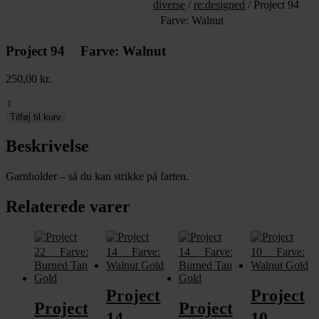
diverse
/
re:designed
/ Project 94
Farve: Walnut
Project 94 Farve: Walnut
250,00
kr.
Project
94
Tilføj til kurv
Beskrivelse
Farve:
Walnut
antal
Garnholder – så du kan strikke på farten.
Relaterede varer
Project
Project
Project
Project
14
10