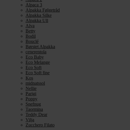
Alpaca 3
Alpakka Følgetråd
Alpakka Silke
Alpakka Ull
Alva
Betty
Bodil
Bouclé
Børstet Alpakka
cenerentola
Eco Baby
Eco Melange
Eco Soft
Eco Soft fine
Kos
midnatssol
Nellie
Parigi
Poppy
Snefnug
Taormina
Teddy Dear
Vilja
Zucchero Filato