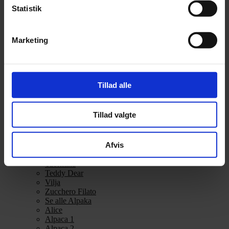
Alpakka Ull
Statistik
Alva
Betty
Bodil
Marketing
Bouclé
Børstet Alpakka
cenerentola
Eco Baby
Eco Melange
Tillad alle
Eco Soft
Eco Soft fine
Kos
Tillad valgte
midnatssol
Nellie
Parigi
Afvis
Poppy
Snefnug
Taormina
Teddy Dear
Vilja
Zucchero Filato
Se alle Alpaka
Alice
Alpaca 1
Alpaca 2