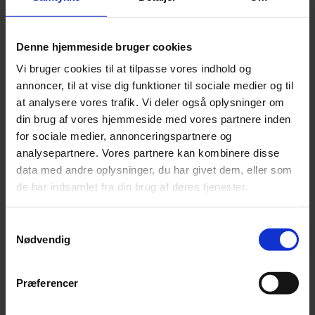
Leonora
Silk Mohair
Tilia
Denne hjemmeside bruger cookies
Tynn Silk Mohair
Se alle Mohair
Vi bruger cookies til at tilpasse vores indhold og
angora
annoncer, til at vise dig funktioner til sociale medier og til
Bella
Bella Color
at analysere vores trafik. Vi deler også oplysninger om
Desiderio
din brug af vores hjemmeside med vores partnere inden
Filnovo
for sociale medier, annonceringspartnere og
Mulberry Silk
Leonora
analysepartnere. Vores partnere kan kombinere disse
Silk Mohair
data med andre oplysninger, du har givet dem, eller som
Tilia
de har indsamlet fra din brug af deres tjenester.
Tynn Silk Mohair
Alpaka
Samtykkevalg
Se alle Alpaka
Nødvendig
Alice
Alpaca 1
Alpaca 2
Præferencer
Alpaca 3
Alpakka Følgetråd
Alpakka Silke