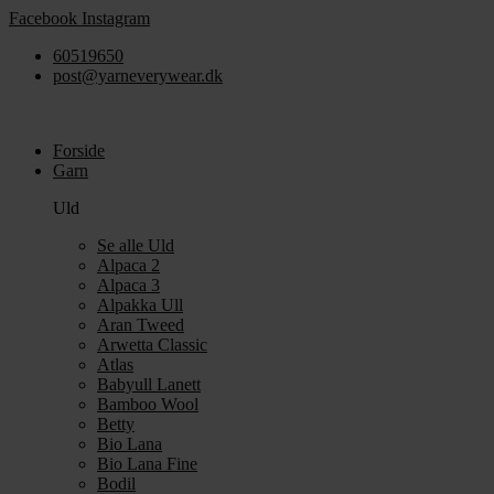
Videre
Facebook
Instagram
til
60519650
indhold
post@yarneverywear.dk
Forside
Garn
Uld
Se alle Uld
Alpaca 2
Alpaca 3
Alpakka Ull
Aran Tweed
Arwetta Classic
Atlas
Babyull Lanett
Bamboo Wool
Betty
Bio Lana
Bio Lana Fine
Bodil