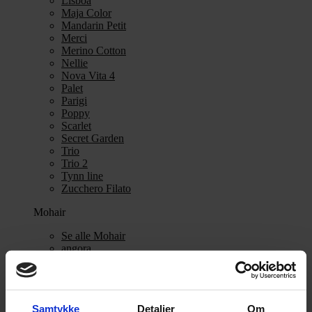
Lisboa
Maja Color
Mandarin Petit
Merci
Merino Cotton
Nellie
Nova Vita 4
Palet
Parigi
Poppy
Scarlet
Secret Garden
Trio
Trio 2
Tynn line
Zucchero Filato
Mohair
Se alle Mohair
angora
Bella
Bella Color
Desiderio
Filnovo
Samtykke
Detaljer
Om
Mulberry Silk