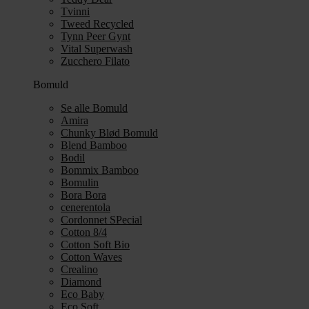
Tvinni
Tweed Recycled
Tynn Peer Gynt
Vital Superwash
Zucchero Filato
Bomuld
Se alle Bomuld
Amira
Chunky Blød Bomuld
Blend Bamboo
Bodil
Bommix Bamboo
Bomulin
Bora Bora
cenerentola
Cordonnet SPecial
Cotton 8/4
Cotton Soft Bio
Cotton Waves
Crealino
Diamond
Eco Baby
Eco Soft