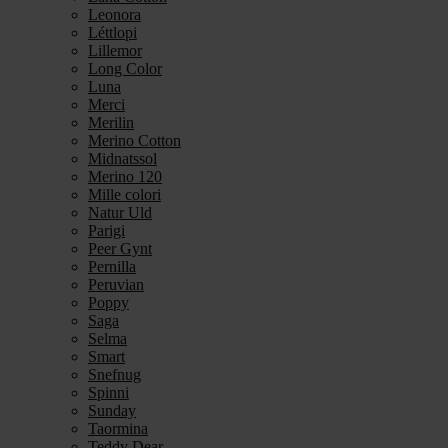
Leonora
Léttlopi
Lillemor
Long Color
Luna
Merci
Merilin
Merino Cotton
Midnatssol
Merino 120
Mille colori
Natur Uld
Parigi
Peer Gynt
Pernilla
Peruvian
Poppy
Saga
Selma
Smart
Snefnug
Spinni
Sunday
Taormina
Teddy Dear