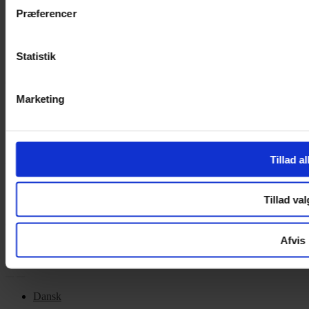
Cookiepolitik
Præferencer
Handelsbetingelser
Privatlivspolitik
Cookiepolitik
Statistik
OM OS
Marketing
Om Yarn Every Wear
Om Yarn Every Wear
Tillad al
ÅBNINGSTIDER
Mandag – Fredag 10:00 – 17:30
Tillad val
Lørdag 10:00 – 14:00
Copyright © 2022.
Design & hosting by Webhuset Ballum ApS
Afvis
Dansk