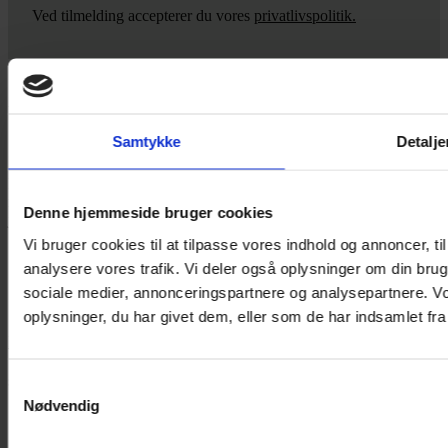
Ved tilmelding accepterer du vores
privatlivspolitik.
Yarn Every Wear
Samtykke
Detalje
Hvis du bøvler med noget eller ønsker ny inspiration, så skriv til
mig
,
eller kom forbi butikken på Vestergade 12 i Tønder. Så hjælper
Denne hjemmeside bruger cookies
jeg dig på vej.
Vi bruger cookies til at tilpasse vores indhold og annoncer, til 
Vestergade 12 6270, Tønder
analysere vores trafik. Vi deler også oplysninger om din br
60 51 96 50
post@yarneverywear.dk
sociale medier, annonceringspartnere og analysepartnere. V
CVR 43041649
oplysninger, du har givet dem, eller som de har indsamlet fra 
Facebook-f
Instagram
Samtykkevalg
SERVICES
Nødvendig
Handelsbetingelser
Privatlivspolitik