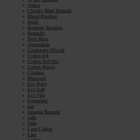
Amira
Chunky Blød Bomuld
Blend Bamboo
Bodil
Bommix Bamboo
Bomulin
Bora Bora
cenerentola
Cordonnet SPecial
Cotton 8/4
Cotton Soft Bio
Cotton Waves
Crealino
Diamond
Eco Baby
Eco Soft
Eco Vita
Footprints
Ida
Japansk Bomuld
Julie
Jutta
Lana Cotton
Line