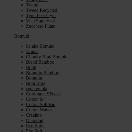
Tvinni
Tweed Recycled
Tynn Peer Gynt
Vital Superwash
Zucchero Filato
Bomuld
Se alle Bomuld
Amira
Chunky Blød Bomuld
Blend Bamboo
Bodil
Bommix Bamboo
Bomulin
Bora Bora
cenerentola
Cordonnet SPecial
Cotton 8/4
Cotton Soft Bio
Cotton Waves
Crealino
Diamond
Eco Baby
Eco Soft