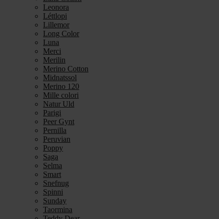
Leonora
Léttlopi
Lillemor
Long Color
Luna
Merci
Merilin
Merino Cotton
Midnatssol
Merino 120
Mille colori
Natur Uld
Parigi
Peer Gynt
Pernilla
Peruvian
Poppy
Saga
Selma
Smart
Snefnug
Spinni
Sunday
Taormina
Teddy Dear