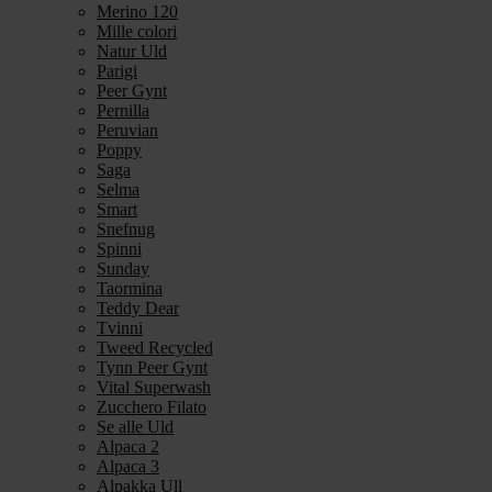
Merino 120
Mille colori
Natur Uld
Parigi
Peer Gynt
Pernilla
Peruvian
Poppy
Saga
Selma
Smart
Snefnug
Spinni
Sunday
Taormina
Teddy Dear
Tvinni
Tweed Recycled
Tynn Peer Gynt
Vital Superwash
Zucchero Filato
Se alle Uld
Alpaca 2
Alpaca 3
Alpakka Ull