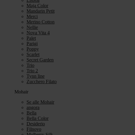
Lisboa
Maja Color
Mandarin Petit
Merci
Merino Cotton
Nellie
Nova Vita 4
Palet
Parigi
Poppy
Scarlet
Secret Garden
Trio
Trio 2
Tynn line
Zucchero Filato
Mohair
Se alle Mohair
angora
Bella
Bella Color
Desiderio
Filnovo
Mulberry Silk