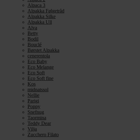
Alpaca 3
Alpakka Følgetråd
Alpakka Silke
Alpakka Ull
Alva
Betty
Bodil
Bouclé
Børstet Alpakka
cenerentola
Eco Baby
Eco Melange
Eco Soft
Eco Soft fine
Kos
midnatssol
Nellie
Parigi
Poppy
Snefnug
Taormina
Teddy Dear
Vilja
Zucchero Filato