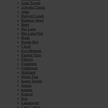
Aran Tweed
Arwetta Classic
Atlas
Babyull Lanett
Bamboo Wool
Betty
Bio Lana
Bio Lana Fine
Bodil
Bumle Bee
Cloud
Eco Melange
Faroese Yarn
Filnovo
Footprints
Fritidsgarn
Highland
Hjerte Fine
Isager Tweed
Jensen
kamma
Knitcol
Kos
Lamatweed
Lana Cotton