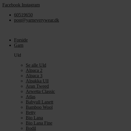
Videre
Facebook
Instagram
til
60519650
indhold
post@yarneverywear.dk
Forside
Garn
Uld
Se alle Uld
Alpaca 2
Alpaca 3
Alpakka Ull
Aran Tweed
Arwetta Classic
Atlas
Babyull Lanett
Bamboo Wool
Betty
Bio Lana
Bio Lana Fine
Bodil