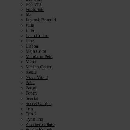
Eco Vita
Footprints
Ida
Japansk Bomuld
Julie
Jutta
Lana Cotton
Line
Lisboa
Maja Color
Mandarin Petit
Merci
Merino Cotton
Nellie
Nova Vita 4
Palet
Parigi
Poppy
Scarlet
Secret Garden
Trio
Trio 2
Tynn line
Zucchero Filato
Se alle Bomuld