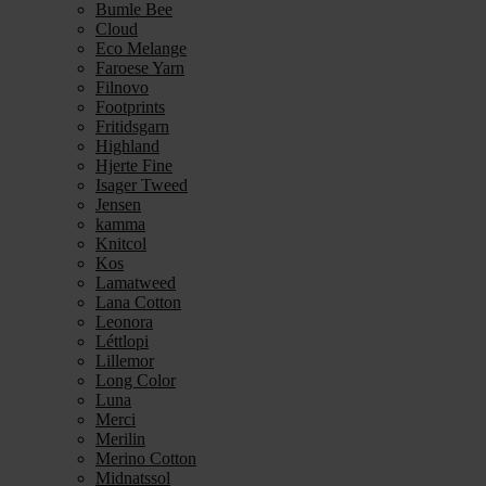
Bumle Bee
Cloud
Eco Melange
Faroese Yarn
Filnovo
Footprints
Fritidsgarn
Highland
Hjerte Fine
Isager Tweed
Jensen
kamma
Knitcol
Kos
Lamatweed
Lana Cotton
Leonora
Léttlopi
Lillemor
Long Color
Luna
Merci
Merilin
Merino Cotton
Midnatssol