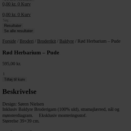
0,00
kr.
0
Kurv
0,00
kr.
0
Kurv
Search
...
Resultater
Se alle resultater
Forside
/
Broderi
/
Broderikit
/
Baldyre
/ Rød Herbarium – Pude
Rød Herbarium – Pude
595,00
kr.
Rød
Herbarium
Tilføj til kurv
-
Pude
Beskrivelse
antal
Design: Søren Nielsen
Inklusiv Baldyre Broderigarn (100% uld), stramajlærred, nål og
mønsterdiagram. Eksklusiv monteringsstof.
Størrelse 39×39 cm.