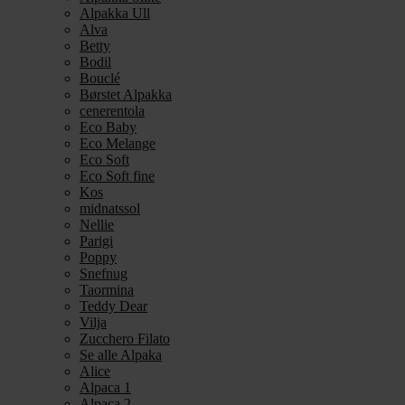
Alpakka Ull
Alva
Betty
Bodil
Bouclé
Børstet Alpakka
cenerentola
Eco Baby
Eco Melange
Eco Soft
Eco Soft fine
Kos
midnatssol
Nellie
Parigi
Poppy
Snefnug
Taormina
Teddy Dear
Vilja
Zucchero Filato
Se alle Alpaka
Alice
Alpaca 1
Alpaca 2