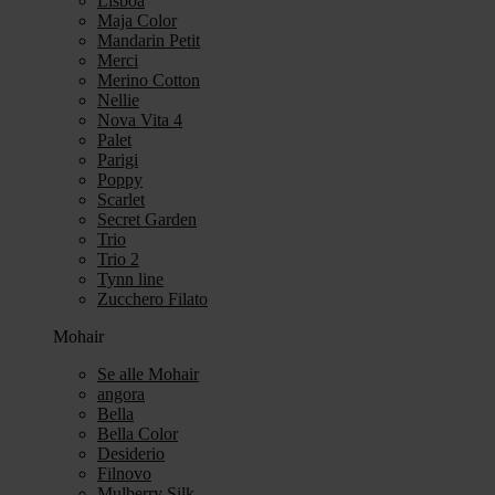
Lisboa
Maja Color
Mandarin Petit
Merci
Merino Cotton
Nellie
Nova Vita 4
Palet
Parigi
Poppy
Scarlet
Secret Garden
Trio
Trio 2
Tynn line
Zucchero Filato
Mohair
Se alle Mohair
angora
Bella
Bella Color
Desiderio
Filnovo
Mulberry Silk