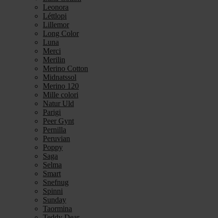
Leonora
Léttlopi
Lillemor
Long Color
Luna
Merci
Merilin
Merino Cotton
Midnatssol
Merino 120
Mille colori
Natur Uld
Parigi
Peer Gynt
Pernilla
Peruvian
Poppy
Saga
Selma
Smart
Snefnug
Spinni
Sunday
Taormina
Teddy Dear