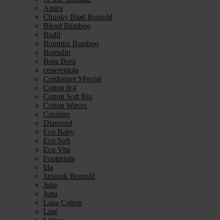
Amira
Chunky Blød Bomuld
Blend Bamboo
Bodil
Bommix Bamboo
Bomulin
Bora Bora
cenerentola
Cordonnet SPecial
Cotton 8/4
Cotton Soft Bio
Cotton Waves
Crealino
Diamond
Eco Baby
Eco Soft
Eco Vita
Footprints
Ida
Japansk Bomuld
Julie
Jutta
Lana Cotton
Line