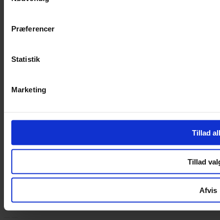
Handelsbetingelser
Privatlivspolitik
Cookiepolitik
Præferencer
Handelsbetingelser
Privatlivspolitik
Statistik
Cookiepolitik
OM OS
Marketing
Om Yarn Every Wear
Om Yarn Every Wear
Tillad al
ÅBNINGSTIDER
Mandag – Fredag 10:00 – 17:30
Tillad val
Lørdag 10:00 – 14:00
Copyright © 2022.
Design & hosting by Webhuset Ballum ApS
Afvis