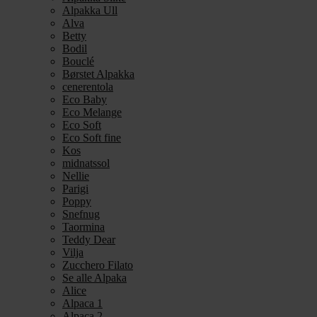
Alpakka Ull
Alva
Betty
Bodil
Bouclé
Børstet Alpakka
cenerentola
Eco Baby
Eco Melange
Eco Soft
Eco Soft fine
Kos
midnatssol
Nellie
Parigi
Poppy
Snefnug
Taormina
Teddy Dear
Vilja
Zucchero Filato
Se alle Alpaka
Alice
Alpaca 1
Alpaca 2