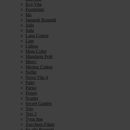
Eco Vita
Footprints
Ida
Japansk Bomuld
Julie
Jutta
Lana Cotton
Line
Lisboa
Maja Color
Mandarin Petit
Merci
Merino Cotton
Nellie
Nova Vita 4
Palet
Parigi
Poppy
Scarlet
Secret Garden
Trio
Trio 2
Tynn line
Zucchero Filato
Se alle Bomuld