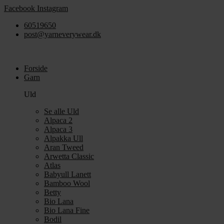
Videre
Facebook
Instagram
til
60519650
indhold
post@yarneverywear.dk
Forside
Garn
Uld
Se alle Uld
Alpaca 2
Alpaca 3
Alpakka Ull
Aran Tweed
Arwetta Classic
Atlas
Babyull Lanett
Bamboo Wool
Betty
Bio Lana
Bio Lana Fine
Bodil