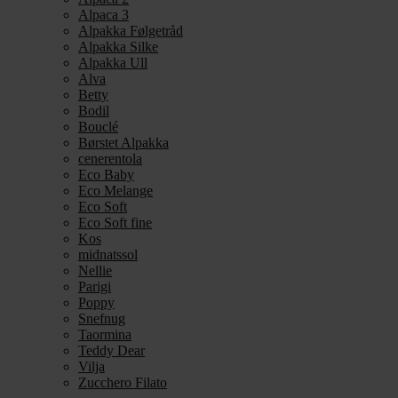
Alpaca 3
Alpakka Følgetråd
Alpakka Silke
Alpakka Ull
Alva
Betty
Bodil
Bouclé
Børstet Alpakka
cenerentola
Eco Baby
Eco Melange
Eco Soft
Eco Soft fine
Kos
midnatssol
Nellie
Parigi
Poppy
Snefnug
Taormina
Teddy Dear
Vilja
Zucchero Filato