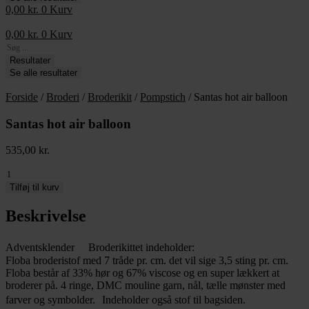
0,00
kr.
0
Kurv
0,00
kr.
0
Kurv
Search
...
Resultater
Se alle resultater
Forside
/
Broderi
/
Broderikit
/
Pompstich
/ Santas hot air balloon
Santas hot air balloon
535,00
kr.
Santas
hot
Tilføj til kurv
air
balloon
Beskrivelse
antal
Adventsklender Broderikittet indeholder:
Floba broderistof med 7 tråde pr. cm. det vil sige 3,5 sting pr. cm.
Floba består af 33% hør og 67% viscose og en super lækkert at
broderer på. 4 ringe, DMC mouline garn, nål, tælle mønster med
farver og symbolder. Indeholder også stof til bagsiden.