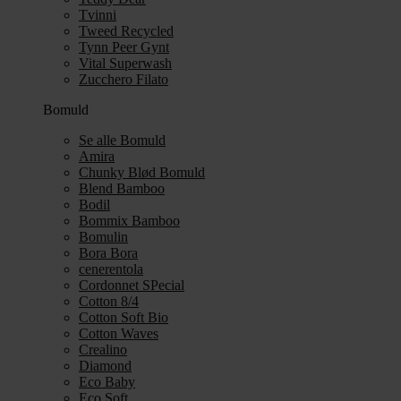
Tvinni
Tweed Recycled
Tynn Peer Gynt
Vital Superwash
Zucchero Filato
Bomuld
Se alle Bomuld
Amira
Chunky Blød Bomuld
Blend Bamboo
Bodil
Bommix Bamboo
Bomulin
Bora Bora
cenerentola
Cordonnet SPecial
Cotton 8/4
Cotton Soft Bio
Cotton Waves
Crealino
Diamond
Eco Baby
Eco Soft