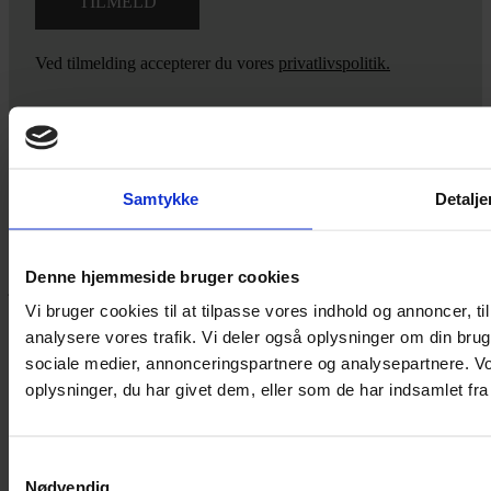
Ved tilmelding accepterer du vores
privatlivspolitik.
Yarn Every Wear
Samtykke
Detalje
Hvis du bøvler med noget eller ønsker ny inspiration, så skriv til
mig
,
eller kom forbi butikken på Vestergade 12 i Tønder. Så hjælper
Denne hjemmeside bruger cookies
jeg dig på vej.
Vi bruger cookies til at tilpasse vores indhold og annoncer, til 
Vestergade 12 6270, Tønder
analysere vores trafik. Vi deler også oplysninger om din br
60 51 96 50
sociale medier, annonceringspartnere og analysepartnere. V
post@yarneverywear.dk
CVR 43041649
oplysninger, du har givet dem, eller som de har indsamlet fra 
Facebook-f
Instagram
Samtykkevalg
SERVICES
Nødvendig