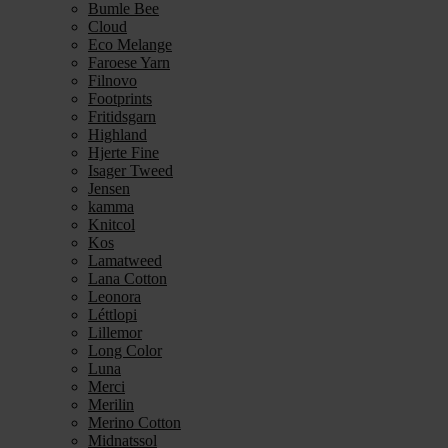
Bumle Bee
Cloud
Eco Melange
Faroese Yarn
Filnovo
Footprints
Fritidsgarn
Highland
Hjerte Fine
Isager Tweed
Jensen
kamma
Knitcol
Kos
Lamatweed
Lana Cotton
Leonora
Léttlopi
Lillemor
Long Color
Luna
Merci
Merilin
Merino Cotton
Midnatssol