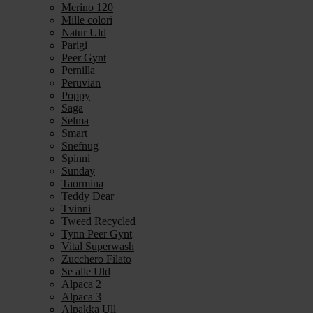
Merino 120
Mille colori
Natur Uld
Parigi
Peer Gynt
Pernilla
Peruvian
Poppy
Saga
Selma
Smart
Snefnug
Spinni
Sunday
Taormina
Teddy Dear
Tvinni
Tweed Recycled
Tynn Peer Gynt
Vital Superwash
Zucchero Filato
Se alle Uld
Alpaca 2
Alpaca 3
Alpakka Ull