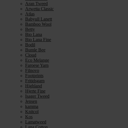
Aran Tweed
Arwetta Classic
Atlas
Babyull Lanett
Bamboo Wool
Betty
Bio Lana
Bio Lana Fine
Bodil
Bumle Bee
Cloud
Eco Melange
Faroese Yarn
Filnovo
Footprints
Fritidsgarn
Highland
Hjerte Fine
Isager Tweed
Jensen
kamma
Knitcol
Kos
Lamatweed
Lana Cotton