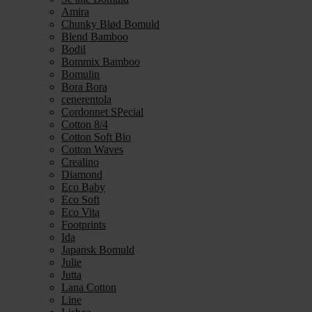
Amira
Chunky Blød Bomuld
Blend Bamboo
Bodil
Bommix Bamboo
Bomulin
Bora Bora
cenerentola
Cordonnet SPecial
Cotton 8/4
Cotton Soft Bio
Cotton Waves
Crealino
Diamond
Eco Baby
Eco Soft
Eco Vita
Footprints
Ida
Japansk Bomuld
Julie
Jutta
Lana Cotton
Line