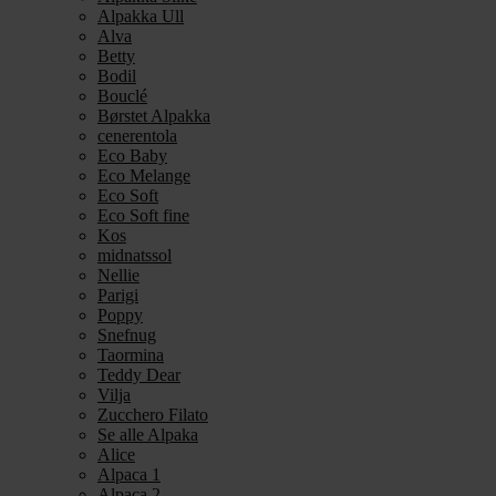
Alpakka Ull
Alva
Betty
Bodil
Bouclé
Børstet Alpakka
cenerentola
Eco Baby
Eco Melange
Eco Soft
Eco Soft fine
Kos
midnatssol
Nellie
Parigi
Poppy
Snefnug
Taormina
Teddy Dear
Vilja
Zucchero Filato
Se alle Alpaka
Alice
Alpaca 1
Alpaca 2