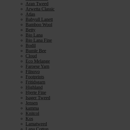
Aran Tweed
Arwetta Classic
Atlas
Babyull Lanett
Bamboo Wool
Betty
Bio Lana
Bio Lana Fine
Bodil
Bumle Bee
Cloud
Eco Melange
Faroese Yarn
Filnovo
Footprints
Fritidsgarn
Highland
Hjerte Fine
Isager Tweed
Jensen
kamma
Knitcol
Kos
Lamatweed
Lana Cotton