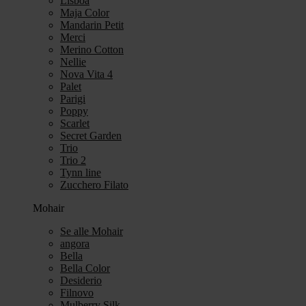
Lisboa
Maja Color
Mandarin Petit
Merci
Merino Cotton
Nellie
Nova Vita 4
Palet
Parigi
Poppy
Scarlet
Secret Garden
Trio
Trio 2
Tynn line
Zucchero Filato
Mohair
Se alle Mohair
angora
Bella
Bella Color
Desiderio
Filnovo
Mulberry Silk