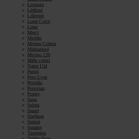
Leonora
Léttlopi
Lillemor
Long Color
Luna
Merci
Merilin
Merino Cotton
Midnatssol
Merino 120
Mille colori
Natur Uld
Parigi
Peer Gynt
Pernilla
Peruvian
Poppy
Saga
Selma
Smart
Snefnug
Spinni
Sunday
Taormina
Teddy Dear