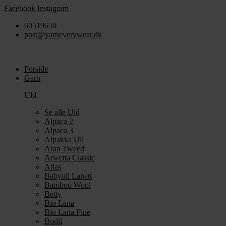
Videre
Facebook
Instagram
til
60519650
indhold
post@yarneverywear.dk
Forside
Garn
Uld
Se alle Uld
Alpaca 2
Alpaca 3
Alpakka Ull
Aran Tweed
Arwetta Classic
Atlas
Babyull Lanett
Bamboo Wool
Betty
Bio Lana
Bio Lana Fine
Bodil