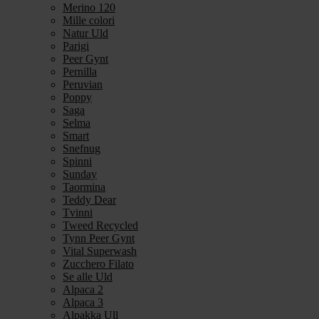
Merino 120
Mille colori
Natur Uld
Parigi
Peer Gynt
Pernilla
Peruvian
Poppy
Saga
Selma
Smart
Snefnug
Spinni
Sunday
Taormina
Teddy Dear
Tvinni
Tweed Recycled
Tynn Peer Gynt
Vital Superwash
Zucchero Filato
Se alle Uld
Alpaca 2
Alpaca 3
Alpakka Ull