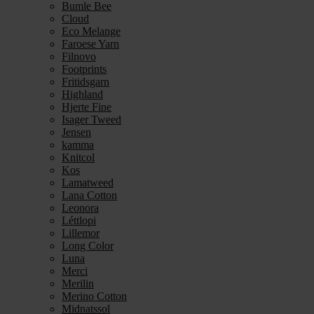
Bumle Bee
Cloud
Eco Melange
Faroese Yarn
Filnovo
Footprints
Fritidsgarn
Highland
Hjerte Fine
Isager Tweed
Jensen
kamma
Knitcol
Kos
Lamatweed
Lana Cotton
Leonora
Léttlopi
Lillemor
Long Color
Luna
Merci
Merilin
Merino Cotton
Midnatssol