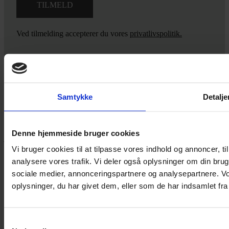
Ved tilmelding accepterer du vores
privatlivspolitik.
Yarn Every Wear
Samtykke
Detalje
Hvis du bøvler med noget eller ønsker ny inspiration, så skriv til
mig
,
eller kom forbi butikken på Vestergade 12 i Tønder. Så hjælper
Denne hjemmeside bruger cookies
jeg dig på vej.
Vi bruger cookies til at tilpasse vores indhold og annoncer, til 
Vestergade 12 6270, Tønder
analysere vores trafik. Vi deler også oplysninger om din br
60 51 96 50
sociale medier, annonceringspartnere og analysepartnere. V
post@yarneverywear.dk
CVR 43041649
oplysninger, du har givet dem, eller som de har indsamlet fra 
Facebook-f
Instagram
Samtykkevalg
SERVICES