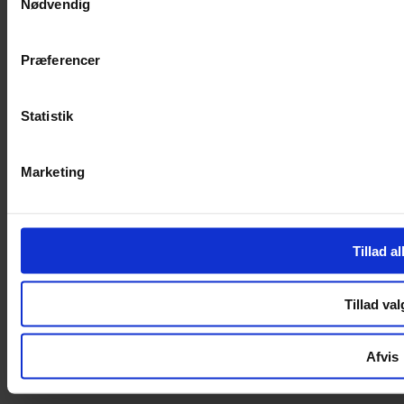
Nødvendig
Handelsbetingelser
Privatlivspolitik
Cookiepolitik
Præferencer
Handelsbetingelser
Privatlivspolitik
Statistik
Cookiepolitik
OM OS
Marketing
Om Yarn Every Wear
Om Yarn Every Wear
Tillad al
ÅBNINGSTIDER
Mandag – Fredag 10:00 – 17:30
Tillad val
Lørdag 10:00 – 14:00
Copyright © 2022.
Design & hosting by Webhuset Ballum ApS
Afvis