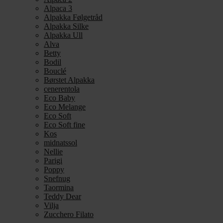
Alpaca 3
Alpakka Følgetråd
Alpakka Silke
Alpakka Ull
Alva
Betty
Bodil
Bouclé
Børstet Alpakka
cenerentola
Eco Baby
Eco Melange
Eco Soft
Eco Soft fine
Kos
midnatssol
Nellie
Parigi
Poppy
Snefnug
Taormina
Teddy Dear
Vilja
Zucchero Filato