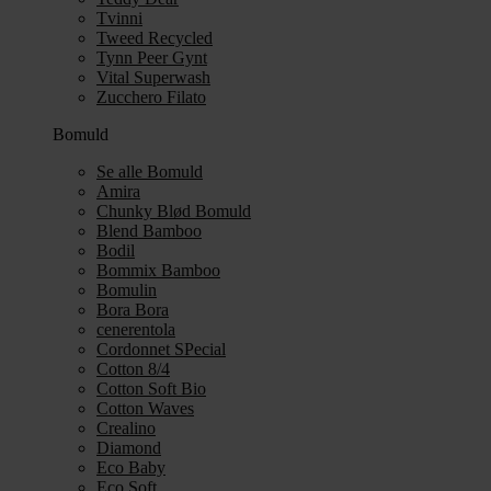
Tvinni
Tweed Recycled
Tynn Peer Gynt
Vital Superwash
Zucchero Filato
Bomuld
Se alle Bomuld
Amira
Chunky Blød Bomuld
Blend Bamboo
Bodil
Bommix Bamboo
Bomulin
Bora Bora
cenerentola
Cordonnet SPecial
Cotton 8/4
Cotton Soft Bio
Cotton Waves
Crealino
Diamond
Eco Baby
Eco Soft