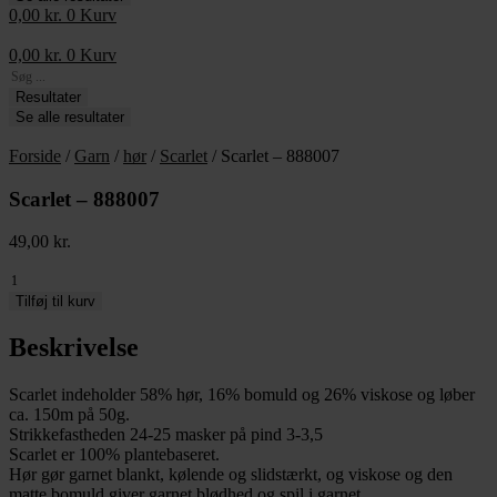
0,00
kr.
0
Kurv
0,00
kr.
0
Kurv
Search
...
Resultater
Se alle resultater
Forside
/
Garn
/
hør
/
Scarlet
/ Scarlet – 888007
Scarlet – 888007
49,00
kr.
Scarlet
-
Tilføj til kurv
888007
antal
Beskrivelse
Scarlet indeholder 58% hør, 16% bomuld og 26% viskose og løber
ca. 150m på 50g.
Strikkefastheden 24-25 masker på pind 3-3,5
Scarlet er 100% plantebaseret.
Hør gør garnet blankt, kølende og slidstærkt, og viskose og den
matte bomuld giver garnet blødhed og spil i garnet.