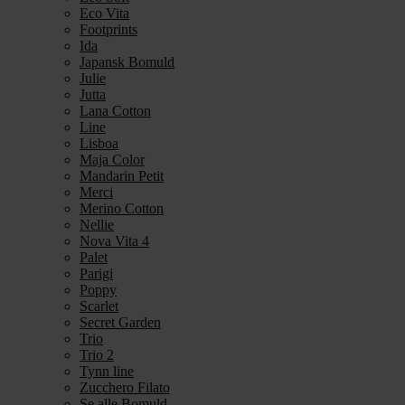
Eco Vita
Footprints
Ida
Japansk Bomuld
Julie
Jutta
Lana Cotton
Line
Lisboa
Maja Color
Mandarin Petit
Merci
Merino Cotton
Nellie
Nova Vita 4
Palet
Parigi
Poppy
Scarlet
Secret Garden
Trio
Trio 2
Tynn line
Zucchero Filato
Se alle Bomuld