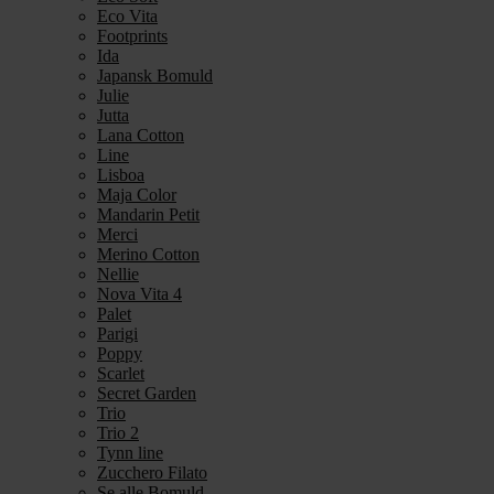
Eco Vita
Footprints
Ida
Japansk Bomuld
Julie
Jutta
Lana Cotton
Line
Lisboa
Maja Color
Mandarin Petit
Merci
Merino Cotton
Nellie
Nova Vita 4
Palet
Parigi
Poppy
Scarlet
Secret Garden
Trio
Trio 2
Tynn line
Zucchero Filato
Se alle Bomuld