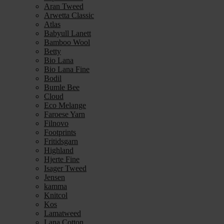
Aran Tweed
Arwetta Classic
Atlas
Babyull Lanett
Bamboo Wool
Betty
Bio Lana
Bio Lana Fine
Bodil
Bumle Bee
Cloud
Eco Melange
Faroese Yarn
Filnovo
Footprints
Fritidsgarn
Highland
Hjerte Fine
Isager Tweed
Jensen
kamma
Knitcol
Kos
Lamatweed
Lana Cotton