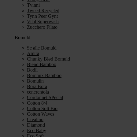
Tvinni
Tweed Recycled
Tynn Peer Gynt
Vital Superwash
Zucchero Filato
Bomuld
Se alle Bomuld
Amira
Chunky Blød Bomuld
Blend Bamboo
Bodil
Bommix Bamboo
Bomulin
Bora Bora
cenerentola
Cordonnet SPecial
Cotton 8/4
Cotton Soft Bio
Cotton Waves
Crealino
Diamond
Eco Baby
Eco Soft