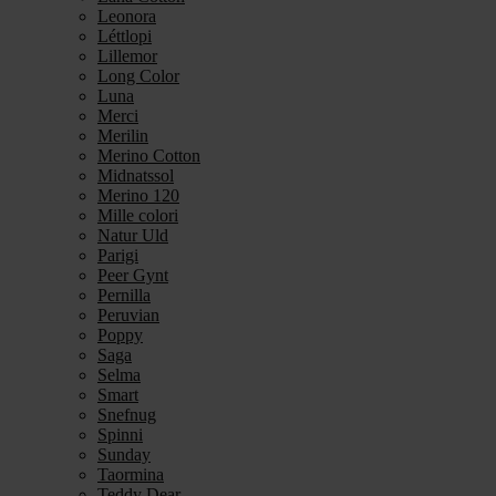
Leonora
Léttlopi
Lillemor
Long Color
Luna
Merci
Merilin
Merino Cotton
Midnatssol
Merino 120
Mille colori
Natur Uld
Parigi
Peer Gynt
Pernilla
Peruvian
Poppy
Saga
Selma
Smart
Snefnug
Spinni
Sunday
Taormina
Teddy Dear