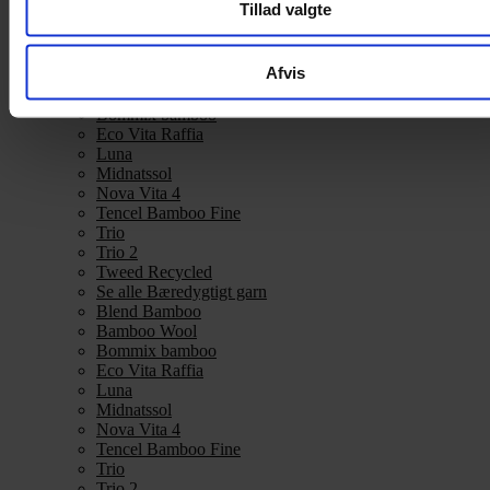
Tillad valgte
Bæredygtigt garn
Se alle Bæredygtigt garn
Afvis
Blend Bamboo
Bamboo Wool
Bommix bamboo
Eco Vita Raffia
Luna
Midnatssol
Nova Vita 4
Tencel Bamboo Fine
Trio
Trio 2
Tweed Recycled
Se alle Bæredygtigt garn
Blend Bamboo
Bamboo Wool
Bommix bamboo
Eco Vita Raffia
Luna
Midnatssol
Nova Vita 4
Tencel Bamboo Fine
Trio
Trio 2