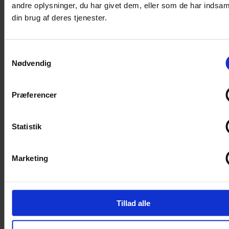
andre oplysninger, du har givet dem, eller som de har indsaml
Alpaca 3
din brug af deres tjenester.
Alpakka Følgetråd
Alpakka Silke
Alpakka Ull
Alva
Samtykkevalg
Betty
Nødvendig
Bodil
Bouclé
Børstet Alpakka
cenerentola
Præferencer
Eco Baby
Eco Melange
Eco Soft
Statistik
Eco Soft fine
Kos
midnatssol
Nellie
Marketing
Parigi
Poppy
Snefnug
Taormina
Teddy Dear
Tillad alle
Vilja
Zucchero Filato