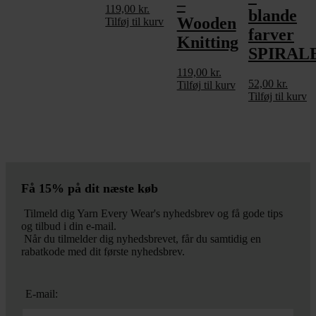
–
119,00
kr.
blande
Wooden
Tilføj til kurv
farver
Knitting
SPIRAL
119,00
kr.
52,00
kr.
Tilføj til kurv
Tilføj til kurv
Få 15% på dit næste køb
Tilmeld dig Yarn Every Wear's nyhedsbrev og få gode tips
og tilbud i din e-mail.
Når du tilmelder dig nyhedsbrevet, får du samtidig en
rabatkode med dit første nyhedsbrev.
E-mail: