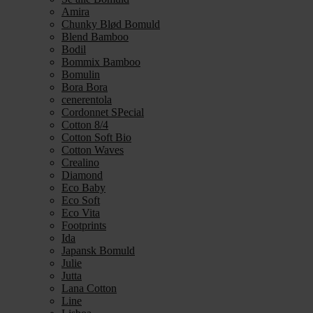
Amira
Chunky Blød Bomuld
Blend Bamboo
Bodil
Bommix Bamboo
Bomulin
Bora Bora
cenerentola
Cordonnet SPecial
Cotton 8/4
Cotton Soft Bio
Cotton Waves
Crealino
Diamond
Eco Baby
Eco Soft
Eco Vita
Footprints
Ida
Japansk Bomuld
Julie
Jutta
Lana Cotton
Line