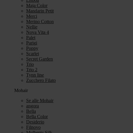
Lisboa
Maja Color
Mandarin Petit
Merci
Merino Cotton
Nellie
Nova Vita 4
Palet
Parigi
Poppy
Scarlet
Secret Garden
Trio
Trio 2
Tynn line
Zucchero Filato
Mohair
Se alle Mohair
angora
Bella
Bella Color
Desiderio
Filnovo
Mulberry Silk