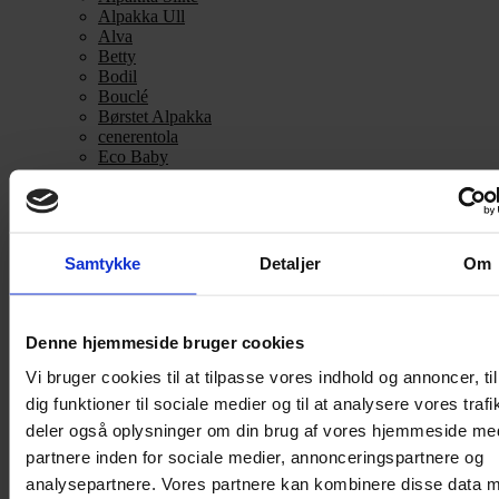
Alpakka Ull
Alva
Betty
Bodil
Bouclé
Børstet Alpakka
cenerentola
Eco Baby
Eco Melange
Eco Soft
Eco Soft fine
Kos
midnatssol
Samtykke
Detaljer
Om
Nellie
Parigi
Poppy
Snefnug
Denne hjemmeside bruger cookies
Taormina
Vi bruger cookies til at tilpasse vores indhold og annoncer, til
Teddy Dear
Vilja
dig funktioner til sociale medier og til at analysere vores trafi
Zucchero Filato
deler også oplysninger om din brug af vores hjemmeside me
Se alle Alpaka
partnere inden for sociale medier, annonceringspartnere og
Alice
Alpaca 1
analysepartnere. Vores partnere kan kombinere disse data 
Alpaca 2