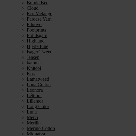
Bumle Bee
Cloud
Eco Melange
Faroese Yarn
Filnovo
Footprints
Fritidsgarn
Highland
Hjerte Fine
Isager Tweed
Jensen
kamma
Knitcol
Kos
Lamatweed
Lana Cotton
Leonora
Léttlopi
Lillemor
Long Color
Luna
Merci
Merilin
Merino Cotton
Midnatssol