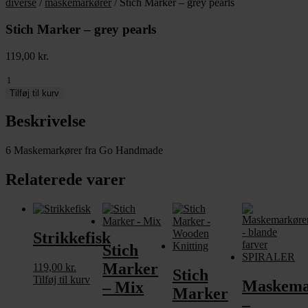
diverse
/
maskemarkører
/ Stich Marker – grey pearls
Stich Marker – grey pearls
119,00
kr.
Stich
Marker
Tilføj til kurv
-
grey
Beskrivelse
pearls
antal
6 Maskemarkører fra Go Handmade
Relaterede varer
Strikkefisk
Stich
Marker
119,00
kr.
Stich
Tilføj til kurv
Maskema
– Mix
Marker
–