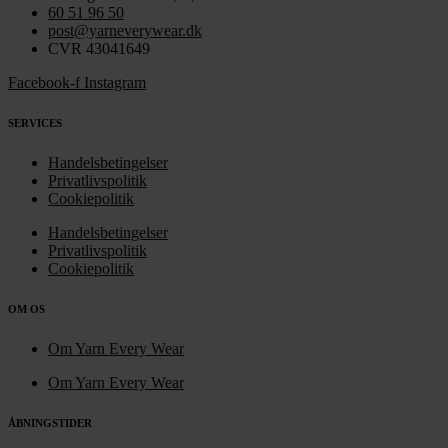
60 51 96 50
post@yarneverywear.dk
CVR 43041649
Facebook-f
Instagram
SERVICES
Handelsbetingelser
Privatlivspolitik
Cookiepolitik
Handelsbetingelser
Privatlivspolitik
Cookiepolitik
OM OS
Om Yarn Every Wear
Om Yarn Every Wear
ÅBNINGSTIDER