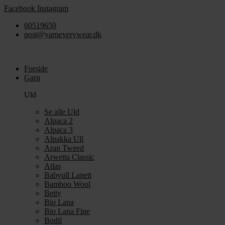
Videre
Facebook
Instagram
til
60519650
indhold
post@yarneverywear.dk
Forside
Garn
Uld
Se alle Uld
Alpaca 2
Alpaca 3
Alpakka Ull
Aran Tweed
Arwetta Classic
Atlas
Babyull Lanett
Bamboo Wool
Betty
Bio Lana
Bio Lana Fine
Bodil