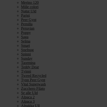
Merino 120
Mille colori
Natur Uld
Parigi
Peer Gynt
Pernilla
Peruvian
Poppy
Saga
Selma
Smart
Snefnug
Spinni
Sunday
Taormina
Teddy Dear
Tvinni
Tweed Recycled
Tynn Peer Gynt
Vital Superwash
Zucchero Filato
Se alle Uld
Alpaca 2
Alpaca 3
Alpakka Ull