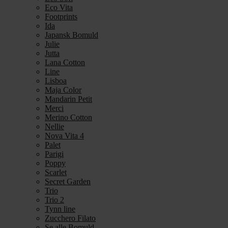
Eco Vita
Footprints
Ida
Japansk Bomuld
Julie
Jutta
Lana Cotton
Line
Lisboa
Maja Color
Mandarin Petit
Merci
Merino Cotton
Nellie
Nova Vita 4
Palet
Parigi
Poppy
Scarlet
Secret Garden
Trio
Trio 2
Tynn line
Zucchero Filato
Se alle Bomuld