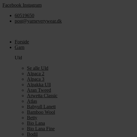
Videre
Facebook
Instagram
til
60519650
indhold
post@yarneverywear.dk
Forside
Garn
Uld
Se alle Uld
Alpaca 2
Alpaca 3
Alpakka Ull
Aran Tweed
Arwetta Classic
Atlas
Babyull Lanett
Bamboo Wool
Betty
Bio Lana
Bio Lana Fine
Bodil