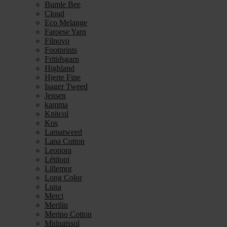
Bumle Bee
Cloud
Eco Melange
Faroese Yarn
Filnovo
Footprints
Fritidsgarn
Highland
Hjerte Fine
Isager Tweed
Jensen
kamma
Knitcol
Kos
Lamatweed
Lana Cotton
Leonora
Léttlopi
Lillemor
Long Color
Luna
Merci
Merilin
Merino Cotton
Midnatssol