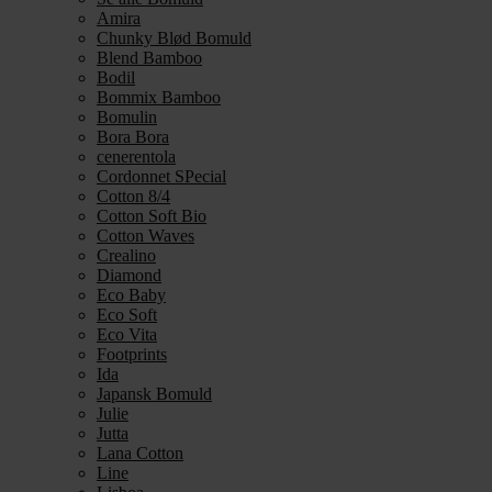
Amira
Chunky Blød Bomuld
Blend Bamboo
Bodil
Bommix Bamboo
Bomulin
Bora Bora
cenerentola
Cordonnet SPecial
Cotton 8/4
Cotton Soft Bio
Cotton Waves
Crealino
Diamond
Eco Baby
Eco Soft
Eco Vita
Footprints
Ida
Japansk Bomuld
Julie
Jutta
Lana Cotton
Line