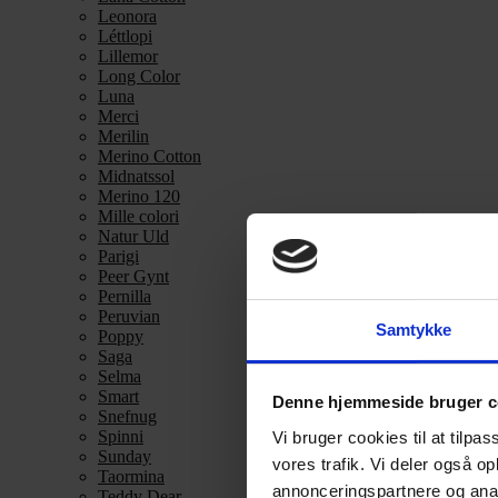
Leonora
Léttlopi
Lillemor
Long Color
Luna
Merci
Merilin
Merino Cotton
Midnatssol
Merino 120
Mille colori
Natur Uld
Parigi
Peer Gynt
Pernilla
Peruvian
Samtykke
Poppy
Saga
Selma
Smart
Denne hjemmeside bruger c
Snefnug
Spinni
Vi bruger cookies til at tilpas
Sunday
vores trafik. Vi deler også 
Taormina
annonceringspartnere og anal
Teddy Dear