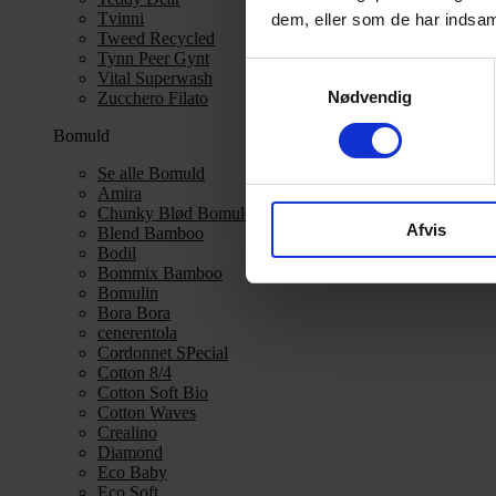
Tvinni
dem, eller som de har indsaml
Tweed Recycled
Tynn Peer Gynt
Samtykkevalg
Vital Superwash
Nødvendig
Zucchero Filato
Bomuld
Se alle Bomuld
Amira
Chunky Blød Bomuld
Afvis
Blend Bamboo
Bodil
Bommix Bamboo
Bomulin
Bora Bora
cenerentola
Cordonnet SPecial
Cotton 8/4
Cotton Soft Bio
Cotton Waves
Crealino
Diamond
Eco Baby
Eco Soft