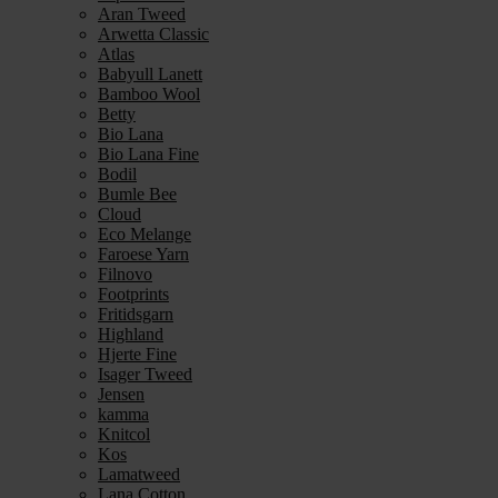
Aran Tweed
Arwetta Classic
Atlas
Babyull Lanett
Bamboo Wool
Betty
Bio Lana
Bio Lana Fine
Bodil
Bumle Bee
Cloud
Eco Melange
Faroese Yarn
Filnovo
Footprints
Fritidsgarn
Highland
Hjerte Fine
Isager Tweed
Jensen
kamma
Knitcol
Kos
Lamatweed
Lana Cotton