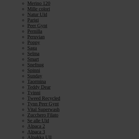
Merino 120
Mille colori
Natur Uld
Parigi
Peer Gynt
Pernilla
Peruvian
Poppy
Saga
Selma
Smart
Snefnug
Spinni
Sunday
Taormina
Teddy Dear
Tvinni
Tweed Recycled
Tynn Peer Gynt
Vital Superwash
Zucchero Filato
Se alle Uld
Alpaca 2
Alpaca 3
Alpakka Ull