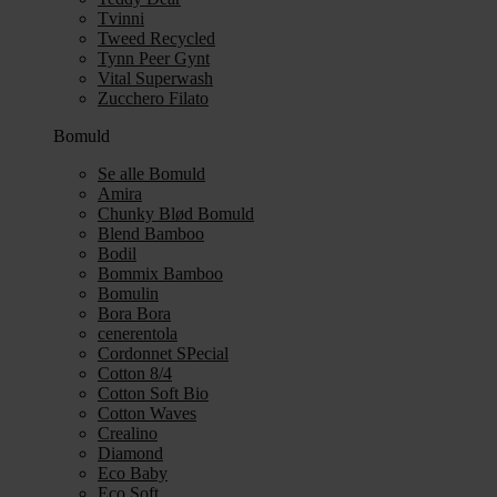
Tvinni
Tweed Recycled
Tynn Peer Gynt
Vital Superwash
Zucchero Filato
Bomuld
Se alle Bomuld
Amira
Chunky Blød Bomuld
Blend Bamboo
Bodil
Bommix Bamboo
Bomulin
Bora Bora
cenerentola
Cordonnet SPecial
Cotton 8/4
Cotton Soft Bio
Cotton Waves
Crealino
Diamond
Eco Baby
Eco Soft