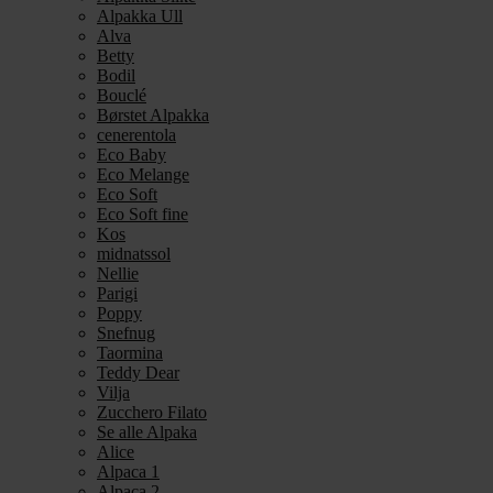
Alpakka Ull
Alva
Betty
Bodil
Bouclé
Børstet Alpakka
cenerentola
Eco Baby
Eco Melange
Eco Soft
Eco Soft fine
Kos
midnatssol
Nellie
Parigi
Poppy
Snefnug
Taormina
Teddy Dear
Vilja
Zucchero Filato
Se alle Alpaka
Alice
Alpaca 1
Alpaca 2