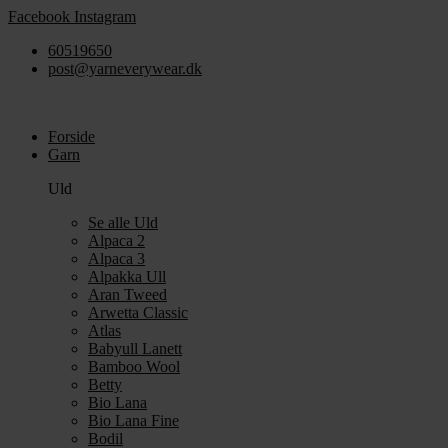
Videre
Facebook
Instagram
til
60519650
indhold
post@yarneverywear.dk
Forside
Garn
Uld
Se alle Uld
Alpaca 2
Alpaca 3
Alpakka Ull
Aran Tweed
Arwetta Classic
Atlas
Babyull Lanett
Bamboo Wool
Betty
Bio Lana
Bio Lana Fine
Bodil