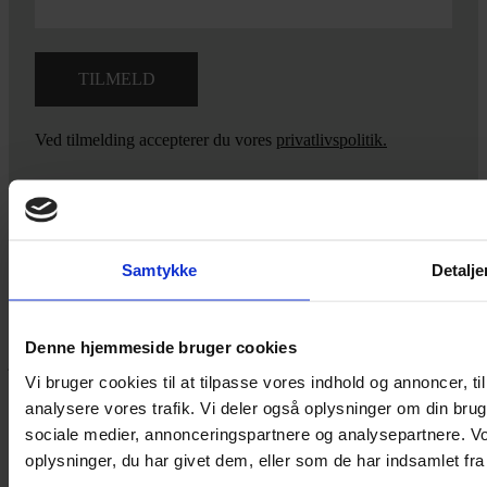
Ved tilmelding accepterer du vores
privatlivspolitik.
Yarn Every Wear
Samtykke
Detalje
Hvis du bøvler med noget eller ønsker ny inspiration, så skriv til
mig
,
eller kom forbi butikken på Vestergade 12 i Tønder. Så hjælper
Denne hjemmeside bruger cookies
jeg dig på vej.
Vi bruger cookies til at tilpasse vores indhold og annoncer, til 
Vestergade 12 6270, Tønder
analysere vores trafik. Vi deler også oplysninger om din br
60 51 96 50
sociale medier, annonceringspartnere og analysepartnere. V
post@yarneverywear.dk
CVR 43041649
oplysninger, du har givet dem, eller som de har indsamlet fra 